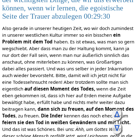
können, wenn wir lernen, die egoistische
Seite der Trauer abzulegen 00:29:30
Also gerade in unserer heutigen Zeit, wo wir doch zumindest
in unserer westlichen Kultur immer so ein bisschen
ein
Problem mit dem Tod
haben. Es ist etwas, was man so gern
wegschiebt. Aber dass man zu der Haltung kommt, kann ja
nur dort der Fall sein, wenn man nur äußerlich sinnlich das
anschaut, ohne miterleben zu können, was Großartiges
dabei alles passiert. Und was uns selber in jeder Inkarnation
auch wieder bevorsteht. Bitte, damit will ich jetzt nicht für
eine Todessehnsucht reden! Aber trotzdem sollte man sich
eigentlich
auf diesen Moment des Todes,
wenn die Zeit
eben gekommen ist, dass ich hier auf Erden meine Aufgabe
bewältigt habe, erfüllt habe und nichts mehr weiter dazu
beitragen kann,
dann sich zu freuen, auf den Moment des
ᐃ
Todes
, zu freuen.
Die Inder
kennen das noch eher, darum
feiern sie den Tod in weißen Gewändern und mit Licht.
ᐁ
Und das ist was Schönes. Bei uns:
Ähh, um Gottes Willen,
dieser schöne Mensch zerfällt jetzt, wird Leichnam, geht in die