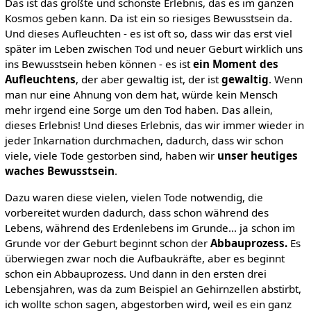
Das ist das größte und schönste Erlebnis, das es im ganzen
Kosmos geben kann. Da ist ein so riesiges Bewusstsein da.
Und dieses Aufleuchten - es ist oft so, dass wir das erst viel
später im Leben zwischen Tod und neuer Geburt wirklich uns
ins Bewusstsein heben können - es ist
ein Moment des
Aufleuchtens
, der aber gewaltig ist, der ist
gewaltig
. Wenn
man nur eine Ahnung von dem hat, würde kein Mensch
mehr irgend eine Sorge um den Tod haben. Das allein,
dieses Erlebnis! Und dieses Erlebnis, das wir immer wieder in
jeder Inkarnation durchmachen, dadurch, dass wir schon
viele, viele Tode gestorben sind, haben wir
unser heutiges
waches Bewusstsein
.
Dazu waren diese vielen, vielen Tode notwendig, die
vorbereitet wurden dadurch, dass schon während des
Lebens, während des Erdenlebens im Grunde... ja schon im
Grunde vor der Geburt beginnt schon der
Abbauprozess.
Es
überwiegen zwar noch die Aufbaukräfte, aber es beginnt
schon ein Abbauprozess. Und dann in den ersten drei
Lebensjahren, was da zum Beispiel an Gehirnzellen abstirbt,
ich wollte schon sagen, abgestorben wird, weil es ein ganz