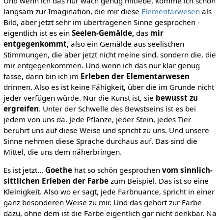
Und wenn ich das nur wach genug mitlebe, komme ich schon
langsam zur Imagination, die mir diese
Elementarwesen
als
Bild, aber jetzt sehr im übertragenen Sinne gesprochen -
eigentlich ist es ein
Seelen-Gemälde,
das
mir
entgegenkommt,
also ein Gemälde aus seelischen
Stimmungen, die aber jetzt nicht meine sind, sondern die, die
mir entgegenkommen. Und wenn ich das nur klar genug
fasse, dann bin ich im
Erleben der Elementarwesen
drinnen. Also es ist keine Fähigkeit, über die im Grunde nicht
jeder verfügen würde. Nur die Kunst ist, sie
bewusst zu
ergreifen
. Unter der Schwelle des Bewstseins ist es bei
jedem von uns da. Jede Pflanze, jeder Stein, jedes Tier
berührt uns auf diese Weise und spricht zu uns. Und unsere
Sinne nehmen diese Sprache durchaus auf. Das sind die
Mittel, die uns dem näherbringen.
Es ist jetzt...
Goethe
hat so schön gesprochen
vom sinnlich-
sittlichen Erleben der Farbe
zum Beispiel. Das ist so eine
Kleinigkeit. Also wo er sagt, jede Farbnuance, spricht in einer
ganz besonderen Weise zu mir. Und das gehört zur Farbe
dazu, ohne dem ist die Farbe eigentlich gar nicht denkbar. Na