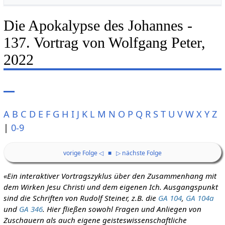
Die Apokalypse des Johannes -
137. Vortrag von Wolfgang Peter,
2022
A
B
C
D
E
F
G
H
I
J
K
L
M
N
O
P
Q
R
S
T
U
V
W
X
Y
Z
|
0-9
vorige Folge ◁
■
▷ nächste Folge
«Ein interaktiver Vortragszyklus über den Zusammenhang mit
dem Wirken Jesu Christi und dem eigenen Ich. Ausgangspunkt
sind die Schriften von Rudolf Steiner, z.B. die
GA 104
,
GA 104a
und
GA 346
. Hier fließen sowohl Fragen und Anliegen von
Zuschauern als auch eigene geisteswissenschaftliche