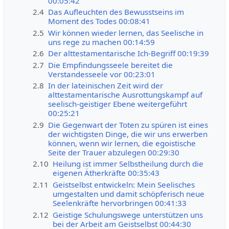
00:05:42
2.4
Das Aufleuchten des Bewusstseins im
Moment des Todes 00:08:41
2.5
Wir können wieder lernen, das Seelische in
uns rege zu machen 00:14:59
2.6
Der alttestamentarische Ich-Begriff 00:19:39
2.7
Die Empfindungsseele bereitet die
Verstandesseele vor 00:23:01
2.8
In der lateinischen Zeit wird der
alttestamentarische Ausrottungskampf auf
seelisch-geistiger Ebene weitergeführt
00:25:21
2.9
Die Gegenwart der Toten zu spüren ist eines
der wichtigsten Dinge, die wir uns erwerben
können, wenn wir lernen, die egoistische
Seite der Trauer abzulegen 00:29:30
2.10
Heilung ist immer Selbstheilung durch die
eigenen Ätherkräfte 00:35:43
2.11
Geistselbst entwickeln: Mein Seelisches
umgestalten und damit schöpferisch neue
Seelenkräfte hervorbringen 00:41:33
2.12
Geistige Schulungswege unterstützen uns
bei der Arbeit am Geistselbst 00:44:30