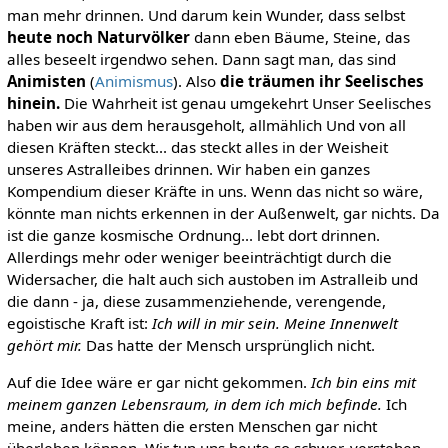
man mehr drinnen. Und darum kein Wunder, dass selbst
heute noch Naturvölker
dann eben Bäume, Steine, das
alles beseelt irgendwo sehen. Dann sagt man, das sind
Animisten
(
Animismus
). Also
die träumen ihr Seelisches
hinein.
Die Wahrheit ist genau umgekehrt Unser Seelisches
haben wir aus dem herausgeholt, allmählich Und von all
diesen Kräften steckt... das steckt alles in der Weisheit
unseres Astralleibes drinnen. Wir haben ein ganzes
Kompendium dieser Kräfte in uns. Wenn das nicht so wäre,
könnte man nichts erkennen in der Außenwelt, gar nichts. Da
ist die ganze kosmische Ordnung... lebt dort drinnen.
Allerdings mehr oder weniger beeinträchtigt durch die
Widersacher, die halt auch sich austoben im Astralleib und
die dann - ja, diese zusammenziehende, verengende,
egoistische Kraft ist:
Ich will in mir sein. Meine Innenwelt
gehört mir.
Das hatte der Mensch ursprünglich nicht.
Auf die Idee wäre er gar nicht gekommen.
Ich bin eins mit
meinem ganzen Lebensraum, in dem ich mich befinde.
Ich
meine, anders hätten die ersten Menschen gar nicht
überleben können. Wir tun uns heute so schwer, verstehen