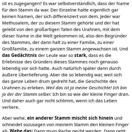
ist es zugegangen? Es war selbstverständlich, dass der Name
für den Stamm da war. Der Einzelne hatte eigentlich gar
keinen Namen, der sich differenziert von dem. Jeder war
Methusalem, der zu diesem Stamm gehörte und der hat
gelebt von den großartigen Taten des Urahnen, mit dem
dieser Name in die Welt gekommen ist, also den Begründer
des Stammes, der dann halt zu einer Familie, zu einer
Großfamilie, zu einem ganzen Stamm angewachsen ist. Und
das Gedächtnis
der Leute war so
stark,
dass es die
Erlebnisse des Gründers dieses Stammes noch genauso
lebendig vor sich hatte. Auch natürlich später dann durch
äußere Überlieferung. Aber die so lebendig war, weil sich
das ganze Leben drum gedreht hat, die Geschichte des
Urahnen zu erleben.
Weil das ist ja meine Geschichte! Ich bin
ja der der Stamm selber.
Ich bin so wie der kleine Finger dran.
Und daher auch gar nicht schlimm, wenn ich das Leben
verliere.
Aber wehe,
ein anderer Stamm mischt sich hinein
und
schneidet sozusagen von meinem Stamm den kleinen Finger
ab.
Wehe das
! Dann muss Rache geübt werden. Dann geht