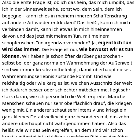
Also die erste Frage ist, ob ich das Sein, das mich umgibt, das
ich in der Sinneswelt sehe, sonst wo, dem Sein, dem ich
begegne - kann ich es in meinem inneren Schaffensdrang
auf andere Art wieder entdecken? Das heißt, kann ich mich
verbinden damit, kann ich etwas in mich hineinnehmen
davon und das jetzt mit meinem Tun, mit meinem
schöpferischen Tun irgendwo verbinden? Ja,
eigentlich tun
wird das immer
. Die Frage ist nur,
wie bewusst wir es tun
können.
Wir haben ja schon öfter darüber gesprochen -
selbst bei der ganz normalen Wahrnehmung der Außenwelt
sind wir immer kreativ mitbeteiligt, damit überhaupt dieses
Wahrnehmungserlebnis zustande kommt. Und wie
reichhaltig oder wie karg es ist, welchen Ausschnitt der Welt
ich dadurch besser oder schlechter mitbekomme, liegt sehr
stark daran, wie ich persönlich die Welt ergreife. Manche
Menschen schauen nur sehr oberflächlich drauf, die kriegen
wenig mit. Ein anderer schaut sehr intensiv und kriegt ein
ganz kleines Detail vielleicht ganz besonders mit, das zehn
andere überhaupt nicht wahrgenommen haben. Also das
heißt, wie wir das Sein ergreifen, an dem sind wir schon
kreativ mitbeteiligt, wirklich zu welchem Bild uns das führt.