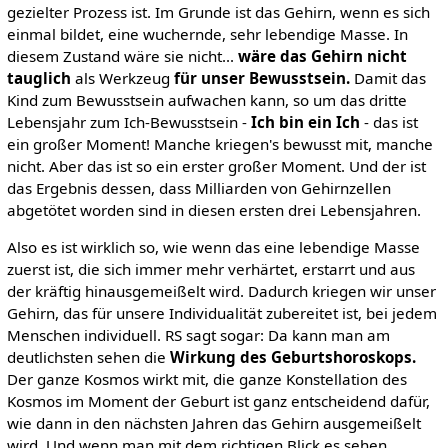
gezielter Prozess ist. Im Grunde ist das Gehirn, wenn es sich
einmal bildet, eine wuchernde, sehr lebendige Masse. In
diesem Zustand wäre sie nicht...
wäre das Gehirn nicht
tauglich
als Werkzeug
für unser Bewusstsein.
Damit das
Kind zum Bewusstsein aufwachen kann, so um das dritte
Lebensjahr zum Ich-Bewusstsein -
Ich bin ein Ich
- das ist
ein großer Moment! Manche kriegen's bewusst mit, manche
nicht. Aber das ist so ein erster großer Moment. Und der ist
das Ergebnis dessen, dass Milliarden von Gehirnzellen
abgetötet worden sind in diesen ersten drei Lebensjahren.
Also es ist wirklich so, wie wenn das eine lebendige Masse
zuerst ist, die sich immer mehr verhärtet, erstarrt und aus
der kräftig hinausgemeißelt wird. Dadurch kriegen wir unser
Gehirn, das für unsere Individualität zubereitet ist, bei jedem
Menschen individuell. RS sagt sogar: Da kann man am
deutlichsten sehen die
Wirkung des Geburtshoroskops.
Der ganze Kosmos wirkt mit, die ganze Konstellation des
Kosmos im Moment der Geburt ist ganz entscheidend dafür,
wie dann in den nächsten Jahren das Gehirn ausgemeißelt
wird. Und wenn man mit dem richtigen Blick es sehen