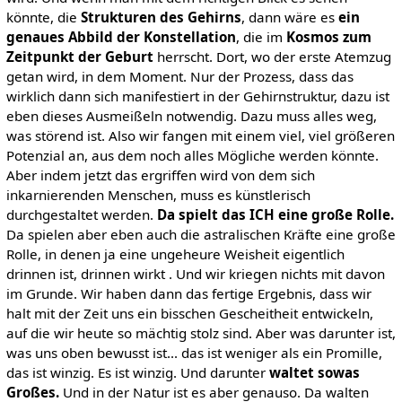
könnte, die
Strukturen des Gehirns
, dann wäre es
ein
genaues Abbild der Konstellation
, die im
Kosmos zum
Zeitpunkt der Geburt
herrscht. Dort, wo der erste Atemzug
getan wird, in dem Moment. Nur der Prozess, dass das
wirklich dann sich manifestiert in der Gehirnstruktur, dazu ist
eben dieses Ausmeißeln notwendig. Dazu muss alles weg,
was störend ist. Also wir fangen mit einem viel, viel größeren
Potenzial an, aus dem noch alles Mögliche werden könnte.
Aber indem jetzt das ergriffen wird von dem sich
inkarnierenden Menschen, muss es künstlerisch
durchgestaltet werden.
Da spielt das ICH eine große Rolle.
Da spielen aber eben auch die astralischen Kräfte eine große
Rolle, in denen ja eine ungeheure Weisheit eigentlich
drinnen ist, drinnen wirkt . Und wir kriegen nichts mit davon
im Grunde. Wir haben dann das fertige Ergebnis, dass wir
halt mit der Zeit uns ein bisschen Gescheitheit entwickeln,
auf die wir heute so mächtig stolz sind. Aber was darunter ist,
was uns oben bewusst ist... das ist weniger als ein Promille,
das ist winzig. Es ist winzig. Und darunter
waltet sowas
Großes.
Und in der Natur ist es aber genauso. Da walten