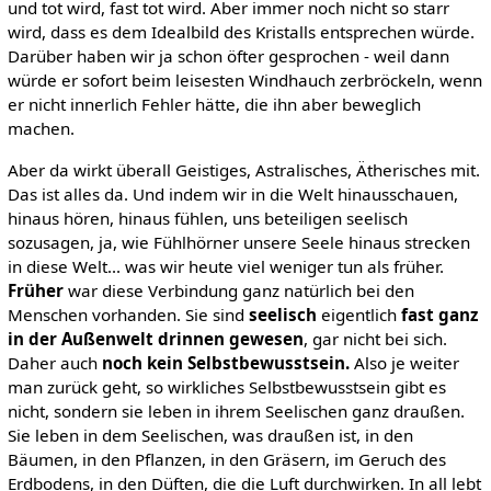
und tot wird, fast tot wird. Aber immer noch nicht so starr
wird, dass es dem Idealbild des Kristalls entsprechen würde.
Darüber haben wir ja schon öfter gesprochen - weil dann
würde er sofort beim leisesten Windhauch zerbröckeln, wenn
er nicht innerlich Fehler hätte, die ihn aber beweglich
machen.
Aber da wirkt überall Geistiges, Astralisches, Ätherisches mit.
Das ist alles da. Und indem wir in die Welt hinausschauen,
hinaus hören, hinaus fühlen, uns beteiligen seelisch
sozusagen, ja, wie Fühlhörner unsere Seele hinaus strecken
in diese Welt... was wir heute viel weniger tun als früher.
Früher
war diese Verbindung ganz natürlich bei den
Menschen vorhanden. Sie sind
seelisch
eigentlich
fast ganz
in der Außenwelt drinnen gewesen
, gar nicht bei sich.
Daher auch
noch kein Selbstbewusstsein.
Also je weiter
man zurück geht, so wirkliches Selbstbewusstsein gibt es
nicht, sondern sie leben in ihrem Seelischen ganz draußen.
Sie leben in dem Seelischen, was draußen ist, in den
Bäumen, in den Pflanzen, in den Gräsern, im Geruch des
Erdbodens, in den Düften, die die Luft durchwirken. In all lebt