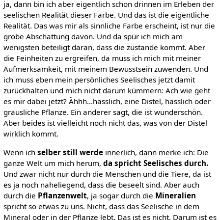
ja, dann bin ich aber eigentlich schon drinnen im Erleben der
seelischen Realität dieser Farbe. Und das ist die eigentliche
Realität. Das was mir als sinnliche Farbe erscheint, ist nur die
grobe Abschattung davon. Und da spür ich mich am
wenigsten beteiligt daran, dass die zustande kommt. Aber
die Feinheiten zu ergreifen, da muss ich mich mit meiner
Aufmerksamkeit, mit meinem Bewusstsein zuwenden. Und
ich muss eben mein persönliches Seelisches jetzt damit
zurückhalten und mich nicht darum kümmern: Ach wie geht
es mir dabei jetzt? Ähhh...hässlich, eine Distel, hässlich oder
grausliche Pflanze. Ein anderer sagt, die ist wunderschön.
Aber beides ist vielleicht noch nicht das, was von der Distel
wirklich kommt.
Wenn ich
selber still werde
innerlich, dann merke ich: Die
ganze Welt um mich herum,
da spricht Seelisches durch.
Und zwar nicht nur durch die Menschen und die Tiere, da ist
es ja noch naheliegend, dass die beseelt sind. Aber auch
durch die
Pflanzenwelt
, ja sogar durch die
Mineralien
spricht so etwas zu uns. Nicht, dass das Seelische in dem
Mineral oder in der Pflanze lebt. Das ist es nicht. Darum ist es