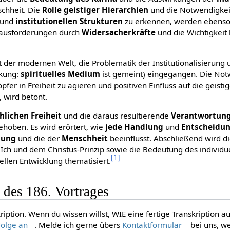
chheit. Die
Rolle geistiger Hierarchien
und die Notwendigkei
und
institutionellen
Strukturen
zu erkennen, werden ebens
rausforderungen durch
Widersacherkräfte
und die Wichtigkeit
t der modernen Welt, die Problematik der Institutionalisierung 
kung:
spirituelles
Medium
ist gemeint) eingegangen. Die Not
fer in Freiheit zu agieren und positiven Einfluss auf die geisti
 wird betont.
lichen Freiheit
und die daraus resultierende
Verantwortun
hoben. Es wird erörtert, wie
jede
Handlung
und
Entscheidu
lung
und die der
Menschheit
beeinflusst. Abschließend wird d
ch und dem Christus-Prinzip sowie die Bedeutung des individu
[
1
]
ellen Entwicklung thematisiert.
 des 186. Vortrages
kription. Wenn du wissen willst, WIE eine fertige Transkription 
Folge an
. Melde ich gerne übers
Kontaktformular
bei uns, w