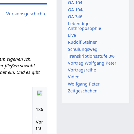
GA 104
GA 104a
Versionsgeschichte
GA 346
Lebendige
Anthroposophie
Live
Rudolf Steiner
Schulungsweg
Transkriptionsstufe 0%
em eigenen Ich.
Vortrag Wolfgang Peter
ier fließen sowohl
Vortragsreihe
it ein. Und es gibt
Video
Wolfgang Peter
Zeitgeschehen
186
.
Vor
tra