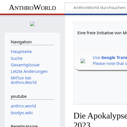
AnthroWorld
Eine freie Initiative von
Navigation
Hauptseite
Use
Google Tran
Suche
Please note that 
Gesamtglossar
Letzte Änderungen
MitTun bei
Anthro.World
youtube
anthro.world
biodyn.wiki
Die Apokalypse
2023
Regelmässige