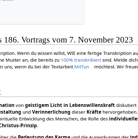
es 186. Vortrags vom 7. November 2023
ription. Wenn du wissen willst, WIE eine fertige Transkription a
ne Muster an, die bereits zu
100% transkribiert
sind. Melde dic
i uns, wenn du bei der Textarbeit
MitTun
möchtest. Wir freue
t
mation
von
geistigem Licht in Lebenswillenskraft
diskutiert
estaltung
und
Verinnerlichung
dieser
Kräfte
hervorgehoben.
irituelle Entwicklung des Menschen, die Rolle des
individuell
hristus-Prinzip
.
 über die
Bedeutung
des
Karma
und die Auswirkungen der
ind