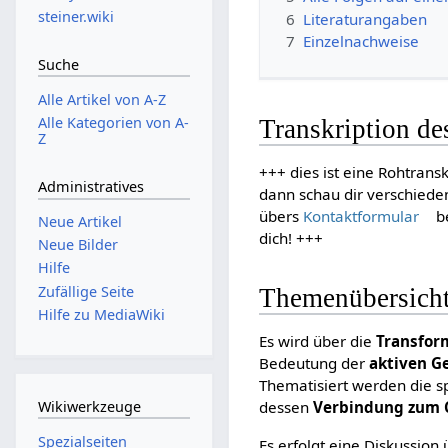
steiner.wiki
6
Literaturangaben
7
Einzelnachweise
Suche
Alle Artikel von A-Z
Alle Kategorien von A-
Transkription d
Z
+++ dies ist eine Rohtransk
Administratives
dann schau dir verschiede
übers
Kontaktformular
be
Neue Artikel
dich! +++
Neue Bilder
Hilfe
Zufällige Seite
Themenübersich
Hilfe zu MediaWiki
Es wird über die
Transfor
Bedeutung der
aktiven G
Thematisiert werden die sp
Wikiwerkzeuge
dessen
Verbindung zum C
Spezialseiten
Es erfolgt eine Diskussion