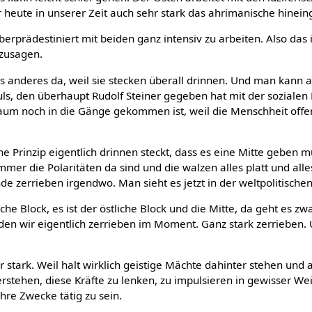
r heute in unserer Zeit auch sehr stark das ahrimanische hinein
berprädestiniert mit beiden ganz intensiv zu arbeiten. Also das i
ozusagen.
s anderes da, weil sie stecken überall drinnen. Und man kann 
ls, den überhaupt Rudolf Steiner gegeben hat mit der sozialen D
aum noch in die Gänge gekommen ist, weil die Menschheit offen
he Prinzip eigentlich drinnen steckt, dass es eine Mitte geben 
mer die Polaritäten da sind und die walzen alles platt und all
de zerrieben irgendwo. Man sieht es jetzt in der weltpolitischen
che Block, es ist der östliche Block und die Mitte, da geht es z
rden wir eigentlich zerrieben im Moment. Ganz stark zerrieben. 
ehr stark. Weil halt wirklich geistige Mächte dahinter stehen un
erstehen, diese Kräfte zu lenken, zu impulsieren in gewisser Wei
hre Zwecke tätig zu sein.