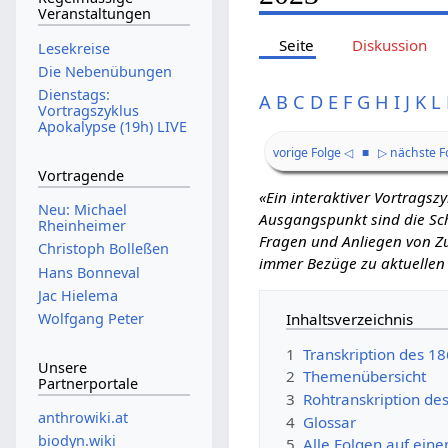
Veranstaltungen
Seite
Diskussion
Lesekreise
Die Nebenübungen
Dienstags:
A
B
C
D
E
F
G
H
I
J
K
L
Vortragszyklus
Apokalypse (19h) LIVE
vorige Folge ◁
■
▷ nächste F
Vortragende
«Ein interaktiver Vortrags
Neu: Michael
Ausgangspunkt sind die Schr
Rheinheimer
Fragen und Anliegen von Zu
Christoph Bolleßen
immer Bezüge zu aktuellen
Hans Bonneval
Jac Hielema
Inhaltsverzeichnis
Wolfgang Peter
1
Transkription des 1
Unsere
2
Themenübersicht
Partnerportale
3
Rohtranskription de
anthrowiki.at
4
Glossar
biodyn.wiki
5
Alle Folgen auf eine