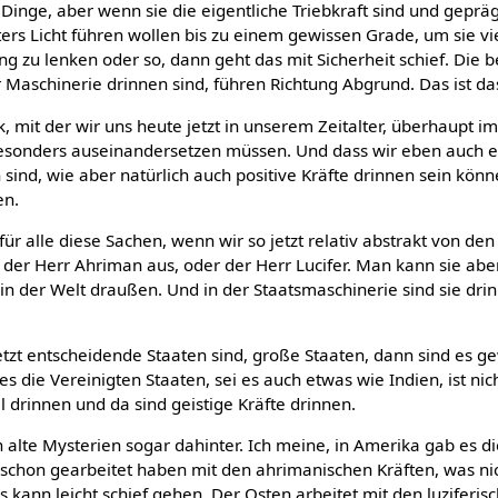
inge, aber wenn sie die eigentliche Triebkraft sind und geprägt
ters Licht führen wollen bis zu einem gewissen Grade, um sie vi
ung zu lenken oder so, dann geht das mit Sicherheit schief. Die 
r Maschinerie drinnen sind, führen Richtung Abgrund. Das ist d
, mit der wir uns heute jetzt in unserem Zeitalter, überhaupt im
esonders auseinandersetzen müssen. Und dass wir eben auch e
sind, wie aber natürlich auch positive Kräfte drinnen sein können
en.
 für alle diese Sachen, wenn wir so jetzt relativ abstrakt von d
 der Herr Ahriman aus, oder der Herr Lucifer. Man kann sie abe
in der Welt draußen. Und in der Staatsmaschinerie sind sie drin
tzt entscheidende Staaten sind, große Staaten, dann sind es gew
 es die Vereinigten Staaten, sei es auch etwas wie Indien, ist ni
al drinnen und da sind geistige Kräfte drinnen.
 alte Mysterien sogar dahinter. Ich meine, in Amerika gab es d
 schon gearbeitet haben mit den ahrimanischen Kräften, was ni
es kann leicht schief gehen. Der Osten arbeitet mit den luziferi