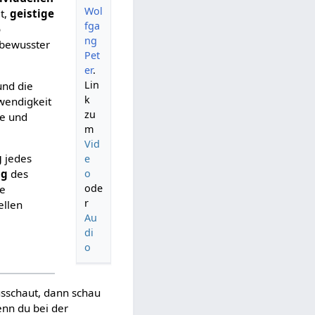
Wol
t,
geistige
fga
o
ng
 bewusster
Pet
er
.
Lin
und die
k
wendigkeit
zu
ge und
m
Vid
g
jedes
e
o
ng
des
ode
ie
r
ellen
Au
di
o
ausschaut, dann schau
enn du bei der