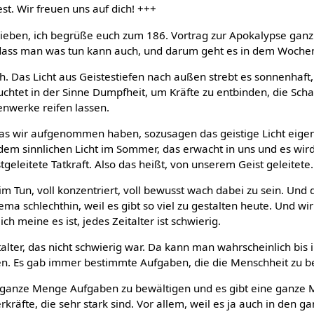
t. Wir freuen uns auf dich! +++
ieben, ich begrüße euch zum 186. Vortrag zur Apokalypse ganz h
 dass man was tun kann auch, und darum geht es in dem Woche
h. Das Licht aus Geistestiefen nach außen strebt es sonnenhaft,
uchtet in der Sinne Dumpfheit, um Kräfte zu entbinden, die Sc
nwerke reifen lassen.
 das wir aufgenommen haben, sozusagen das geistige Licht eigent
 sinnlichen Licht im Sommer, das erwacht in uns und es wird T
tgeleitete Tatkraft. Also das heißt, von unserem Geist geleitete.
im Tun, voll konzentriert, voll bewusst wach dabei zu sein. Und 
hema schlechthin, weil es gibt so viel zu gestalten heute. Und wi
ch meine es ist, jedes Zeitalter ist schwierig.
alter, das nicht schwierig war. Da kann man wahrscheinlich bis i
n. Es gab immer bestimmte Aufgaben, die die Menschheit zu be
 ganze Menge Aufgaben zu bewältigen und es gibt eine ganze
räfte, die sehr stark sind. Vor allem, weil es ja auch in den ga