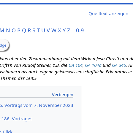
Quelltext anzeigen
M
N
O
P
Q
R
S
T
U
V
W
X
Y
Z
|
0-9
olge
zyklus über den Zusammenhang mit dem Wirken Jesu Christi und d
iften von Rudolf Steiner, z.B. die
GA 104
,
GA 104a
und
GA 346
. H
schauern als auch eigene geisteswissenschaftliche Erkenntnisse m
 Themen der Zeit.»
86. Vortrags vom 7. November 2023
s 186. Vortrages
n Blick