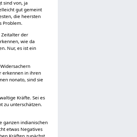
 sind von, ja
elleicht gut gemeint
besten, die heersten
as Problem.
 Zeitalter der
rkennen, wie da
. Nur, es ist ein
en Widersachern
r erkennen in ihren
nen nonato, sind sie
altige Kräfte. Sei es
cht zu unterschätzen.
ie ganzen indianischen
cht etwas Negatives
schen Kräften zunächst