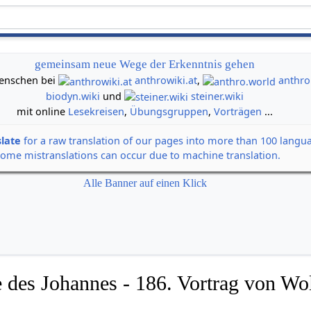
gemeinsam neue Wege der Erkenntnis gehen
 Menschen bei
anthrowiki.at
,
anthro
biodyn.wiki
und
steiner.wiki
mit online
Lesekreisen
,
Übungsgruppen
,
Vorträgen
...
slate
for a raw translation of our pages into more than 100 langu
some mistranslations can occur due to machine translation.
Alle Banner auf einen Klick
 des Johannes - 186. Vortrag von Wol