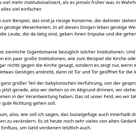
s viel mehr institutionalisiert, als es jemals früher war, in Wahrh
lles viel einfacher.
zum Beispiel, das sind ja riesige Konzerne, die dahinter stehen
 geistige Wesenheiten. In all diesen Dingen leben geistige We
 die Leute, die da tätig sind, geben ihnen Impulse und die gehen
ne ziemliche Gigantomanie bezüglich solcher Institutionen. Und 
n ein paar große Institutionen, wie zum Beispiel die Kirche od
t gar nichts gegen die Kirche gesagt, sondern es zeigt nur, wenn
twas Geistiges anstrebt, dann ist Tür und Tor geöffnet für di
n ganz großer Teil der babylonischen Verführung, von der gespr
 jetzt gerade, also wir stehen so im Abgrund drinnen, wir stehen
mmen in der Verantwortung haben. Das ist unser Feld, wo wir tät
 gute Richtung gehen soll.
um, also, wie soll ich sagen, das Sozialgefüge auch innerhalb di
nen zu verändern. Es ist heute noch sehr vieles von alten Geda
Einfluss, um Geld verdienen letztlich auch.