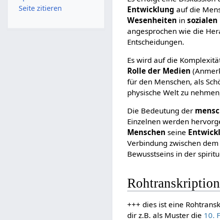
Seite zitieren
Entwicklung
auf die Mens
Wesenheiten
in
sozialen
angesprochen wie die He
Entscheidungen.
Es wird auf die Komplexitä
Rolle der Medien
(Anmer
für den Menschen, als Schöp
physische Welt zu nehmen,
Die Bedeutung der
mensch
Einzelnen werden hervorge
Menschen
seine
Entwick
Verbindung zwischen dem I
Bewusstseins in der spiritu
Rohtranskription
+++ dies ist eine Rohtrans
dir z.B. als Muster die
10. 