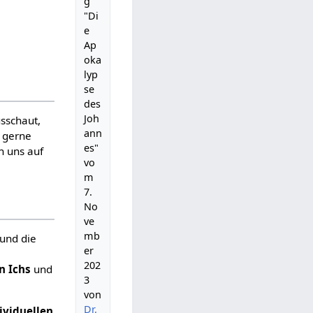
g
"Di
e
Ap
oka
lyp
se
des
Joh
usschaut,
ann
h gerne
es"
n uns auf
vo
m
7.
No
ve
mb
 und die
er
202
en
Ichs
und
3
von
Dr.
ividuellen