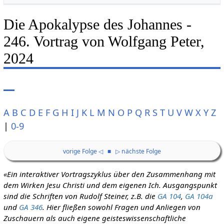
Die Apokalypse des Johannes -
246. Vortrag von Wolfgang Peter,
2024
A
B
C
D
E
F
G
H
I
J
K
L
M
N
O
P
Q
R
S
T
U
V
W
X
Y
Z
|
0-9
vorige Folge ◁
■
▷ nächste Folge
«Ein interaktiver Vortragszyklus über den Zusammenhang mit
dem Wirken Jesu Christi und dem eigenen Ich. Ausgangspunkt
sind die Schriften von Rudolf Steiner, z.B. die
GA 104
,
GA 104a
und
GA 346
. Hier fließen sowohl Fragen und Anliegen von
Zuschauern als auch eigene geisteswissenschaftliche