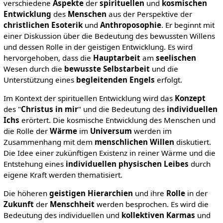
verschiedene
Aspekte
der
spirituellen
und
kosmischen
Entwicklung
des
Menschen
aus der Perspektive der
christlichen
Esoterik
und
Anthroposophie
. Er beginnt mit
einer Diskussion über die Bedeutung des bewussten Willens
und dessen Rolle in der geistigen Entwicklung. Es wird
hervorgehoben, dass die
Hauptarbeit
am
seelischen
Wesen durch die
bewusste Selbstarbeit
und die
Unterstützung eines
begleitenden Engels
erfolgt.
Im Kontext der spirituellen Entwicklung wird das
Konzept
des "
Christus in mir
" und die Bedeutung des
individuellen
Ichs
erörtert. Die kosmische Entwicklung des Menschen und
die Rolle der
Wärme
im
Universum
werden im
Zusammenhang mit dem
menschlichen
Willen
diskutiert.
Die Idee einer zukünftigen Existenz in reiner Wärme und die
Entstehung eines
individuellen
physischen
Leibes
durch
eigene Kraft werden thematisiert.
Die höheren
geistigen Hierarchien
und ihre
Rolle
in der
Zukunft
der
Menschheit
werden besprochen. Es wird die
Bedeutung des individuellen und
kollektiven
Karmas
und