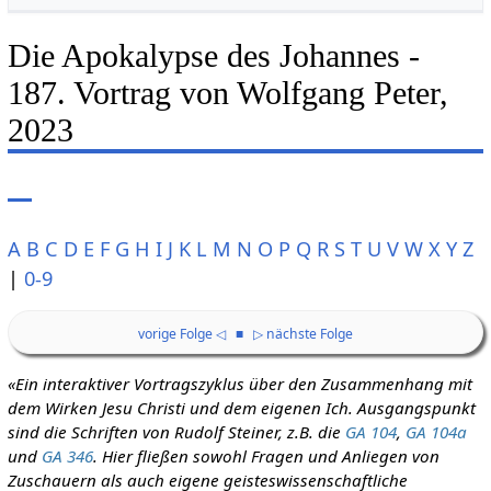
Die Apokalypse des Johannes -
187. Vortrag von Wolfgang Peter,
2023
A
B
C
D
E
F
G
H
I
J
K
L
M
N
O
P
Q
R
S
T
U
V
W
X
Y
Z
|
0-9
vorige Folge ◁
■
▷ nächste Folge
«Ein interaktiver Vortragszyklus über den Zusammenhang mit
dem Wirken Jesu Christi und dem eigenen Ich. Ausgangspunkt
sind die Schriften von Rudolf Steiner, z.B. die
GA 104
,
GA 104a
und
GA 346
. Hier fließen sowohl Fragen und Anliegen von
Zuschauern als auch eigene geisteswissenschaftliche