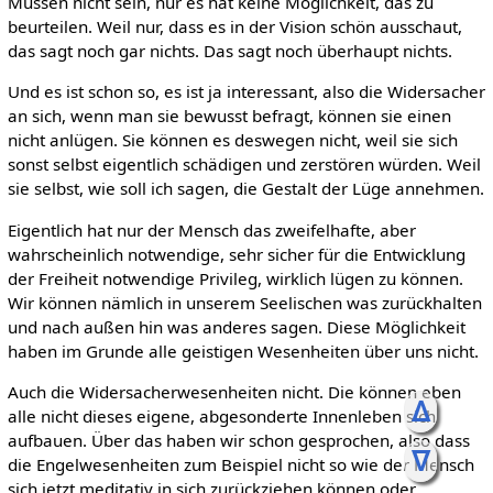
Müssen nicht sein, nur es hat keine Möglichkeit, das zu
beurteilen. Weil nur, dass es in der Vision schön ausschaut,
das sagt noch gar nichts. Das sagt noch überhaupt nichts.
Und es ist schon so, es ist ja interessant, also die Widersacher
an sich, wenn man sie bewusst befragt, können sie einen
nicht anlügen. Sie können es deswegen nicht, weil sie sich
sonst selbst eigentlich schädigen und zerstören würden. Weil
sie selbst, wie soll ich sagen, die Gestalt der Lüge annehmen.
Eigentlich hat nur der Mensch das zweifelhafte, aber
wahrscheinlich notwendige, sehr sicher für die Entwicklung
der Freiheit notwendige Privileg, wirklich lügen zu können.
Wir können nämlich in unserem Seelischen was zurückhalten
und nach außen hin was anderes sagen. Diese Möglichkeit
haben im Grunde alle geistigen Wesenheiten über uns nicht.
Auch die Widersacherwesenheiten nicht. Die können eben
ᐃ
alle nicht dieses eigene, abgesonderte Innenleben sich
aufbauen. Über das haben wir schon gesprochen, also dass
ᐁ
die Engelwesenheiten zum Beispiel nicht so wie der Mensch
sich jetzt meditativ in sich zurückziehen können oder