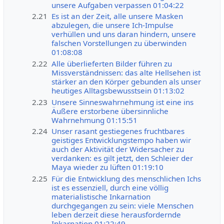
unsere Aufgaben verpassen 01:04:22
2.21
Es ist an der Zeit, alle unsere Masken
abzulegen, die unsere Ich-Impulse
verhüllen und uns daran hindern, unsere
falschen Vorstellungen zu überwinden
01:08:08
2.22
Alle überlieferten Bilder führen zu
Missverständnissen: das alte Hellsehen ist
stärker an den Körper gebunden als unser
heutiges Alltagsbewusstsein 01:13:02
2.23
Unsere Sinneswahrnehmung ist eine ins
Äußere erstorbene übersinnliche
Wahrnehmung 01:15:51
2.24
Unser rasant gestiegenes fruchtbares
geistiges Entwicklungstempo haben wir
auch der Aktivität der Widersacher zu
verdanken: es gilt jetzt, den Schleier der
Maya wieder zu lüften 01:19:10
2.25
Für die Entwicklung des menschlichen Ichs
ist es essenziell, durch eine völlig
materialistische Inkarnation
durchgegangen zu sein: viele Menschen
leben derzeit diese herausfordernde
Inkarnation 01:22:49