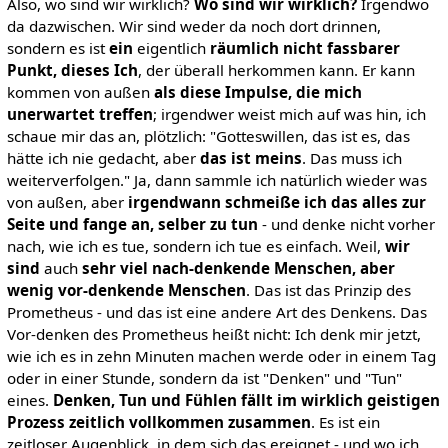
Also, wo sind wir wirklich?
Wo sind wir wirklich?
Irgendwo
da dazwischen. Wir sind weder da noch dort drinnen,
sondern es ist
ein
eigentlich
räumlich nicht fassbarer
Punkt, dieses Ich
, der überall herkommen kann. Er kann
kommen von außen
als diese Impulse, die mich
unerwartet treffen
; irgendwer weist mich auf was hin, ich
schaue mir das an, plötzlich: "Gotteswillen, das ist es, das
hätte ich nie gedacht, aber
das ist meins
. Das muss ich
weiterverfolgen." Ja, dann sammle ich natürlich wieder was
von außen, aber
irgendwann schmeiße ich das alles zur
Seite und fange an, selber zu tun
- und denke nicht vorher
nach, wie ich es tue, sondern ich tue es einfach. Weil,
wir
sind
auch
sehr viel nach-denkende Menschen, aber
wenig vor-denkende Menschen
. Das ist das Prinzip des
Prometheus - und das ist eine andere Art des Denkens. Das
Vor-denken des Prometheus heißt nicht: Ich denk mir jetzt,
wie ich es in zehn Minuten machen werde oder in einem Tag
oder in einer Stunde, sondern da ist "Denken" und "Tun"
eines.
Denken, Tun und Fühlen fällt im wirklich geistigen
Prozess zeitlich vollkommen zusammen
. Es ist ein
zeitloser Augenblick, in dem sich das ereignet - und wo ich,