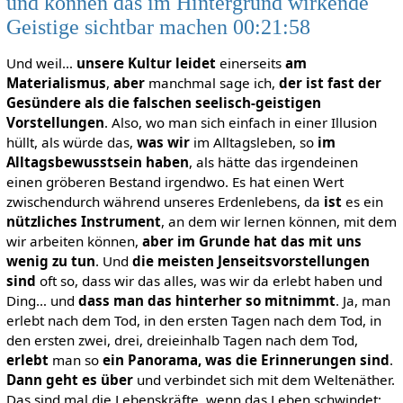
und können das im Hintergrund wirkende
Geistige sichtbar machen 00:21:58
Und weil…
unsere Kultur leidet
einerseits
am
Materialismus
,
aber
manchmal sage ich,
der ist fast der
Gesündere als die falschen seelisch-geistigen
Vorstellungen
. Also, wo man sich einfach in einer Illusion
hüllt, als würde das,
was wir
im Alltagsleben, so
im
Alltagsbewusstsein haben
, als hätte das irgendeinen
einen gröberen Bestand irgendwo. Es hat einen Wert
zwischendurch während unseres Erdenlebens, da
ist
es ein
nützliches Instrument
, an dem wir lernen können, mit dem
wir arbeiten können,
aber im Grunde hat das mit uns
wenig zu tun
. Und
die meisten Jenseitsvorstellungen
sind
oft so, dass wir das alles, was wir da erlebt haben und
Ding… und
dass man das hinterher so mitnimmt
. Ja, man
erlebt nach dem Tod, in den ersten Tagen nach dem Tod, in
den ersten zwei, drei, dreieinhalb Tagen nach dem Tod,
erlebt
man so
ein Panorama, was die Erinnerungen sind
.
Dann
geht es über
und verbindet sich mit dem Weltenäther.
Das sind mal die Lebenskräfte, wenn das Leben schwindet;