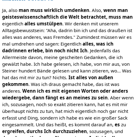
Ja, also
man muss wirklich umdenken
. Also,
wenn man
geisteswissenschaftlich die Welt betrachtet, muss man
eigentlich
alles umstülpen
. Wir denken mit unserem
Alltagsbewusstsein: "Aha, dadrin bin ich und das draußen ist
alles was anderes, was Fremdes." Zumindest müssen wir es
mal umdrehen und sagen: Eigentlich
alles, was ich
dadrinnen erlebe, bin noch nicht Ich
. Jedenfalls das
Allermeiste davon, meine gescheiten Gedanken, die ich
gewälzt habe. Ich habe gelesen, ich habe, von mir aus, von
Steiner hundert Bände gelesen und kann zitieren, wo... Was
hat das mit mir zu tun? Nichts.
Ist alles von außen
gekommen
. Was ich draus gemacht habe, das ist was
anderes.
Wenn ich es mit eigenen Worten oder anders
wiedergebe, dann fängt es an meines zu sein
. Aber wenn
ich, sozusagen, noch so exakt zitieren kann, hat es mit mir
überhaupt nichts zu tun, hat mich eigentlich noch gar nicht
erfasst und Ding, sondern ich habe es wie ein großer Sack
eingesammelt. Und das heißt, es kommt darauf an,
es
zu
ergreifen, durchs Ich durchzuziehen
, sozusagen, und