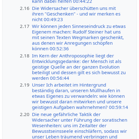
kann dabei helfen 00:44:22
2.16
Die Widersacher überschütten uns mit
ihren "Geschenken" - und wir merken es
nicht 00:49:23
2.17
Wir können jeden Sinneseindruck zu etwas
Eigenem machen: Rudolf Steiner hat uns
mit seinen Texten Wegmarken geschenkt,
aus denen wir Anregungen schöpfen
können 00:52:36
2.18
Im Kern der Anthroposophie liegt der
Entwicklungsgedanke: der Mensch ist als
geistige Quelle an der ganzen Evolution
beteiligt und dessen gilt es sich bewusst zu
werden 00:56:44
2.19
Unser Ich arbeitet im Hintergrund
beständig daran, unseren Müllhaufen in
etwas Eigenes zu verwandeln: wie können
wir bewusst daran mitwirken und unsere
geistigen Aufgaben wahrnehmen? 00:59:14
2.20
Die neue gefährliche Taktik der
Widersacher unter Führung der soratischen
Wesenheiten: uns im Zeitalter der
Bewusstseinsseele einschläfern, sodass wir
unser Leben träumend verbringen und