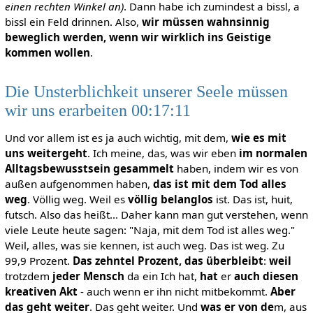
einen rechten Winkel an)
. Dann habe ich zumindest a bissl, a
bissl ein Feld drinnen. Also,
wir müssen wahnsinnig
beweglich werden, wenn wir wirklich ins Geistige
kommen wollen
.
Die Unsterblichkeit unserer Seele müssen
wir uns erarbeiten 00:17:11
Und vor allem ist es ja auch wichtig, mit dem,
wie es mit
uns weitergeht
. Ich meine, das, was wir eben
im normalen
Alltagsbewusstsein gesammelt
haben, indem wir es von
außen aufgenommen haben,
das ist mit dem Tod alles
weg
. Völlig weg. Weil es
völlig belanglos
ist. Das ist, huit,
futsch. Also das heißt… Daher kann man gut verstehen, wenn
viele Leute heute sagen: "Naja, mit dem Tod ist alles weg."
Weil, alles, was sie kennen, ist auch weg. Das ist weg. Zu
99,9 Prozent.
Das zehntel Prozent, das überbleibt
:
weil
trotzdem
jeder Mensch
da ein Ich hat,
hat
er
auch diesen
kreativen Akt
- auch wenn er ihn nicht mitbekommt.
Aber
das geht weiter
. Das geht weiter. Und
was er von de
m, aus