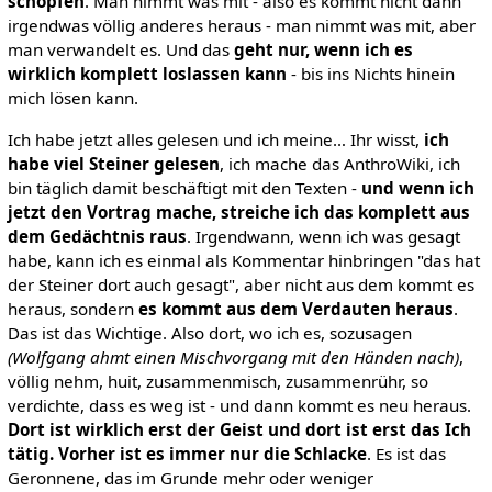
schöpfen
. Man nimmt was mit - also es kommt nicht dann
irgendwas völlig anderes heraus - man nimmt was mit, aber
man verwandelt es. Und das
geht nur, wenn ich es
wirklich komplett loslassen kann
- bis ins Nichts hinein
mich lösen kann.
Ich habe jetzt alles gelesen und ich meine… Ihr wisst,
ich
habe viel Steiner gelesen
, ich mache das AnthroWiki, ich
bin täglich damit beschäftigt mit den Texten -
und wenn ich
jetzt den Vortrag mache, streiche ich das komplett aus
dem Gedächtnis raus
. Irgendwann, wenn ich was gesagt
habe, kann ich es einmal als Kommentar hinbringen "das hat
der Steiner dort auch gesagt", aber nicht aus dem kommt es
heraus, sondern
es kommt aus dem Verdauten heraus
.
Das ist das Wichtige. Also dort, wo ich es, sozusagen
(Wolfgang ahmt einen Mischvorgang mit den Händen nach)
,
völlig nehm, huit, zusammenmisch, zusammenrühr, so
verdichte, dass es weg ist - und dann kommt es neu heraus.
Dort ist wirklich erst der Geist und dort ist erst das Ich
tätig. Vorher ist es immer nur die Schlacke
. Es ist das
Geronnene, das im Grunde mehr oder weniger