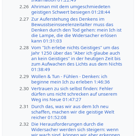
2.26
Ahriman mit dem umgeschmiedeten
geistigen Schwert besiegen 01:28:44
2.27
Zur Auferstehung des Denkens im
Bewusstseinsseelenzeitalter muss das
Denken durch den Tod gehen: mein Ich ist
die Lampe, die die Widersacher erlösen
kann 01:31:03
2.28
Vom "Ich erlebe nichts Geistiges" um das
Jahr 1250 über das "Aber ich glaube auch
an kein Geistiges" in der heutigen Zeit bis
zum Aufwachen des Lichts aus dem Nichts
01:38:49
2.29
Wollen & Tun - Fühlen - Denken: ich
beginne mein Ich zu erleben 1:46:36
2.30
Vertrauen zu sich selbst finden: Fehler
dürfen uns nicht schrecken auf unserem
Weg ins Neue 01:47:27
2.31
Durch das, was wir aus dem Ich neu
schaffen, machen wir die geistige Welt
reicher 01:52:08
2.32
Die Herausforderungen durch die
Widersacher werden sich steigern: wenn
wir wach sind, können wir aber erkennen,