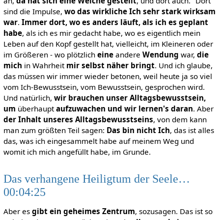
ah,
da hat sich eine Weiche gestellt
, und dort auch." Dort
sind die Impulse,
wo das wirkliche Ich sehr stark wirksam
war
.
Immer dort, wo es anders läuft, als ich es geplant
habe
, als ich es mir gedacht habe, wo es eigentlich mein
Leben auf den Kopf gestellt hat, vielleicht, im Kleineren oder
im Größeren - wo plötzlich
eine
andere
Wendung
war,
die
mich
in Wahrheit
mir
selbst näher bringt
. Und ich glaube,
das müssen wir immer wieder betonen, weil heute ja so viel
vom Ich-Bewusstsein, vom Bewusstsein, gesprochen wird.
Und natürlich,
wir brauchen unser Alltagsbewusstsein,
um
überhaupt
aufzuwachen und wir lernen's daran
. Aber
der
Inhalt unseres Alltagsbewusstseins
, von dem kann
man zum größten Teil sagen:
Das bin nicht Ich
, das ist alles
das, was ich eingesammelt habe auf meinem Weg und
womit ich mich angefüllt habe, im Grunde.
Das verhangene Heiligtum der Seele…
00:04:25
Aber es
gibt ein geheimes Zentrum
, sozusagen. Das ist so