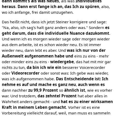
dann kommt’s als was Neues
, als was
Individuelles
heraus
.
Dann erst fange ich an, das Ich zu spüren
, also,
wo ich anfange, frei damit umzugehen.
Das heißt nicht, dass ich jetzt Steiner korrigiere und sage:
"Na, also, ich sag’s halt ganz anders oder was." Sondern
es
geht darum, dass die individuelle Nuance dazukommt
.
Und wenn ich es morgen wieder sage oder morgen wieder
aus dem arbeite, ist es schon wieder neu. Es ist immer
wieder neu, dann lebt es aber. Und
was ich nur von der
Außenwelt aufgenommen habe
und
eins zu eins - mehr
oder minder eins zu eins -
wiedergebe
, das hat mit mir gar
nichts zu tun,
da bin ich wie ein
besserer Voicerecorder
oder
Videorecorder
oder sonst was: Ich gebe was wieder,
was ich aufgenommen habe.
Das Entscheidende ist: Ich
nehme es auf und mache es ganz neu
,
auch wenn es
dann nachher
zu 99,9 Prozent
so
ähnlich ist
, wie es vorher
war. Und trotzdem,
das zehntel Prozent
hat aber alles in
Wahrheit anders gemacht - und
hat es zu einer wirksamen
Kraft in meinem Leben gemacht
. Vorher ist es eine
Vorbereitung vielleicht darauf, weil, man muss es sammeln