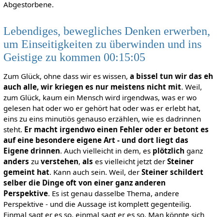
Abgestorbene.
Lebendiges, bewegliches Denken erwerben,
um Einseitigkeiten zu überwinden und ins
Geistige zu kommen 00:15:05
Zum Glück, ohne dass wir es wissen,
a bissel tun wir das eh
auch alle, wir kriegen es nur meistens nicht mit
. Weil,
zum Glück, kaum ein Mensch wird irgendwas, was er wo
gelesen hat oder wo er gehört hat oder was er erlebt hat,
eins zu eins minutiös genauso erzählen, wie es dadrinnen
steht.
Er macht irgendwo einen Fehler oder er betont es
auf eine besondere eigene Art - und dort liegt das
Eigene drinnen
. Auch vielleicht in dem, es
plötzlich
ganz
anders
zu
verstehen
,
als
es vielleicht jetzt der
Steiner
gemeint hat
. Kann auch sein. Weil, der
Steiner schildert
selber die Dinge oft von einer ganz anderen
Perspektive
. Es ist genau dasselbe Thema, andere
Perspektive - und die Aussage ist komplett gegenteilig.
Einmal sagt er es so, einmal sagt er es so. Man könnte sich