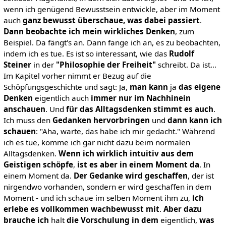
wenn ich genügend Bewusstsein entwickle, aber im Moment
auch
ganz
bewusst überschaue, was dabei passiert
.
Dann beobachte ich mein wirkliches Denken
, zum
Beispiel. Da fängt's an. Dann fange ich an, es zu beobachten,
indem ich es tue. Es ist so interessant, wie das
Rudolf
Steiner
in der
"Philosophie der Freiheit"
schreibt. Da ist…
Im Kapitel vorher nimmt er Bezug auf die
Schöpfungsgeschichte und sagt: Ja,
man kann
ja
das eigene
Denken
eigentlich auch
immer nur im Nachhinein
anschauen
. Und
für das Alltagsdenken stimmt es auch
.
Ich muss den
Gedanken hervorbringen
und
dann kann ich
schauen
: "Aha, warte, das habe ich mir gedacht." Während
ich es tue, komme ich gar nicht dazu beim normalen
Alltagsdenken.
Wenn ich wirklich intuitiv aus dem
Geistigen schöpfe
,
ist es aber in einem Moment da
. In
einem Moment da.
Der Gedanke wird geschaffen
, der ist
nirgendwo vorhanden, sondern er wird geschaffen in dem
Moment - und ich schaue im selben Moment ihm zu,
ich
erlebe es vollkommen wachbewusst mit
.
Aber
dazu
brauche ich
halt
die Vorschulung
in dem
eigentlich,
was