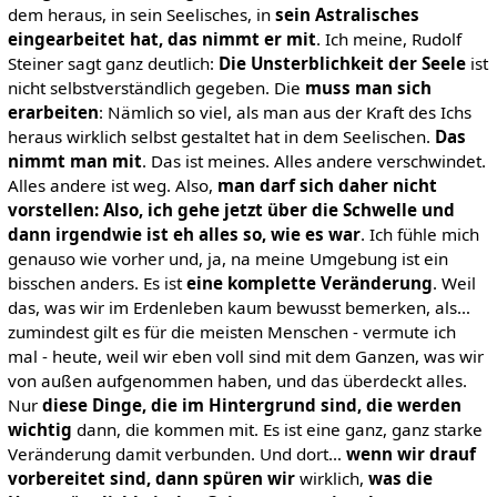
dem heraus, in sein Seelisches, in
sein Astralisches
eingearbeitet hat, das nimmt er mit
. Ich meine, Rudolf
Steiner sagt ganz deutlich:
Die Unsterblichkeit der Seele
ist
nicht selbstverständlich gegeben. Die
muss man sich
erarbeiten
: Nämlich so viel, als man aus der Kraft des Ichs
heraus wirklich selbst gestaltet hat in dem Seelischen.
Das
nimmt man mit
. Das ist meines. Alles andere verschwindet.
Alles andere ist weg. Also,
man darf sich daher nicht
vorstellen: Also, ich gehe jetzt über die Schwelle und
dann irgendwie ist eh alles so, wie es war
. Ich fühle mich
genauso wie vorher und, ja, na meine Umgebung ist ein
bisschen anders. Es ist
eine komplette Veränderung
. Weil
das, was wir im Erdenleben kaum bewusst bemerken, als…
zumindest gilt es für die meisten Menschen - vermute ich
mal - heute, weil wir eben voll sind mit dem Ganzen, was wir
von außen aufgenommen haben, und das überdeckt alles.
Nur
diese Dinge, die im Hintergrund sind, die werden
wichtig
dann, die kommen mit. Es ist eine ganz, ganz starke
Veränderung damit verbunden. Und dort…
wenn wir drauf
vorbereitet sind, dann spüren wir
wirklich,
was die