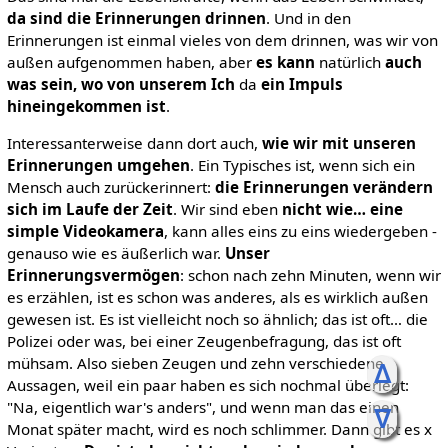
da sind die Erinnerungen drinnen
. Und in den
Erinnerungen ist einmal vieles von dem drinnen, was wir von
außen aufgenommen haben, aber
es kann
natürlich
auch
was sein, wo von unserem Ich
da
ein Impuls
hineingekommen ist
.
Interessanterweise dann dort auch,
wie wir mit unseren
Erinnerungen umgehen
. Ein Typisches ist, wenn sich ein
Mensch auch zurückerinnert:
die Erinnerungen verändern
sich im Laufe der Zeit
. Wir sind eben
nicht wie… eine
simple Videokamera
, kann alles eins zu eins wiedergeben -
genauso wie es äußerlich war.
Unser
Erinnerungsvermögen
: schon nach zehn Minuten, wenn wir
es erzählen, ist es schon was anderes, als es wirklich außen
gewesen ist. Es ist vielleicht noch so ähnlich; das ist oft… die
Polizei oder was, bei einer Zeugenbefragung, das ist oft
mühsam. Also sieben Zeugen und zehn verschiedene
ᐃ
Aussagen, weil ein paar haben es sich nochmal überlegt:
"Na, eigentlich war's anders", und wenn man das einen
ᐁ
Monat später macht, wird es noch schlimmer. Dann gibt es x