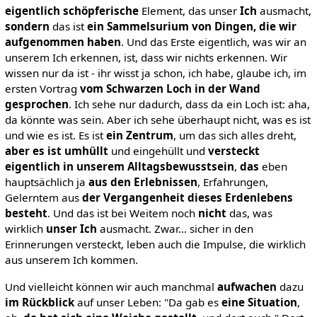
eigentlich schöpferische
Element, das unser
Ich
ausmacht,
sondern
das ist
ein Sammelsurium von Dingen, die wir
aufgenommen haben
. Und das Erste eigentlich, was wir an
unserem Ich erkennen, ist, dass wir nichts erkennen. Wir
wissen nur da ist - ihr wisst ja schon, ich habe, glaube ich, im
ersten Vortrag
vom Schwarzen Loch in der Wand
gesprochen
. Ich sehe nur dadurch, dass da ein Loch ist: aha,
da könnte was sein. Aber ich sehe überhaupt nicht, was es ist
und wie es ist. Es ist
ein Zentrum
, um das sich alles dreht,
aber es ist umhüllt
und eingehüllt und
versteckt
eigentlich in unserem Alltagsbewusstsein
,
das
eben
hauptsächlich ja
aus den Erlebnissen
, Erfahrungen,
Gelerntem aus
der Vergangenheit dieses Erdenlebens
besteht
. Und das ist bei Weitem noch
nicht
das, was
wirklich
unser Ich
ausmacht. Zwar… sicher in den
Erinnerungen versteckt, leben auch die Impulse, die wirklich
aus unserem Ich kommen.
Und vielleicht können wir auch manchmal
aufwachen
dazu
im Rückblick
auf unser Leben: "Da gab es
eine Situation
,