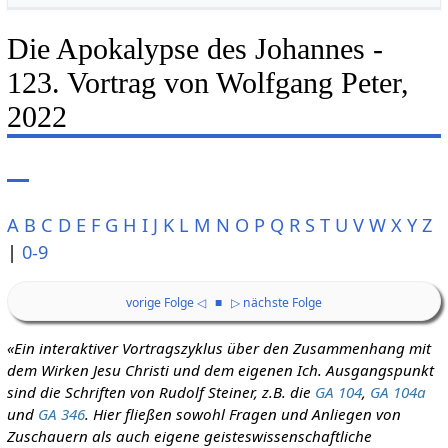
Die Apokalypse des Johannes -
123. Vortrag von Wolfgang Peter,
2022
A
B
C
D
E
F
G
H
I
J
K
L
M
N
O
P
Q
R
S
T
U
V
W
X
Y
Z
|
0-9
vorige Folge ◁
■
▷ nächste Folge
«Ein interaktiver Vortragszyklus über den Zusammenhang mit
dem Wirken Jesu Christi und dem eigenen Ich. Ausgangspunkt
sind die Schriften von Rudolf Steiner, z.B. die
GA 104
,
GA 104a
und
GA 346
. Hier fließen sowohl Fragen und Anliegen von
Zuschauern als auch eigene geisteswissenschaftliche