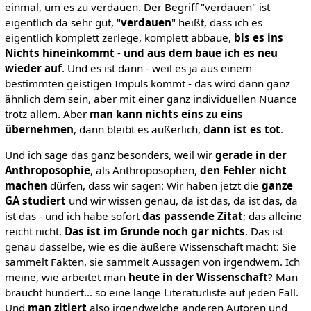
einmal, um es zu verdauen. Der Begriff "verdauen" ist
eigentlich da sehr gut, "
verdauen
" heißt, dass ich es
eigentlich komplett zerlege, komplett abbaue,
bis es ins
Nichts hineinkommt
-
und aus dem baue ich es neu
wieder auf
. Und es ist dann - weil es ja aus einem
bestimmten geistigen Impuls kommt - das wird dann ganz
ähnlich dem sein, aber mit einer ganz individuellen Nuance
trotz allem. Aber
man kann nichts eins zu eins
übernehmen
, dann bleibt es äußerlich,
dann ist es tot
.
Und ich sage das ganz besonders, weil wir
gerade in der
Anthroposophie
, als Anthroposophen,
den Fehler nicht
machen
dürfen, dass wir sagen: Wir haben jetzt die
ganze
GA studiert
und wir wissen genau, da ist das, da ist das, da
ist das - und ich habe sofort
das passende Zitat
; das alleine
reicht nicht.
Das ist im Grunde noch gar nichts
. Das ist
genau dasselbe, wie es die äußere Wissenschaft macht: Sie
sammelt Fakten, sie sammelt Aussagen von irgendwem. Ich
meine, wie arbeitet man
heute in der Wissenschaft
? Man
braucht hundert… so eine lange Literaturliste auf jeden Fall.
Und
man zitiert
also irgendwelche anderen Autoren und