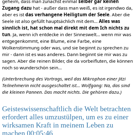
geheim, dass man zunächst einmal
selber gar keinen
Zugang dazu
hat - außer dass man weiß, es ist irgendwo da,
aber es ist
das verhangene Heiligtum der Seele
. Aber die
Seele ist also gefüllt hauptsächlich mit dem…
Alles was
sinnlich ist, hat schon mal direkt mit dem Ich nichts zu
tun
. Ja, wenn ich entdecke in der Sinneswelt… wenn mir was
entgegenkommt, eine Blume, eine Farbe, eine
Wolkenstimmung oder was, und sie beginnt zu sprechen zu
mir - dann ist es was anderes. Dann beginnt sie mir was zu
sagen. Aber die reinen Bilder, die da vorbeifluten, die können
noch so wunderschön sein…
(Unterbrechung des Vortrags, weil das Mikrophon einer Jitzi
Teilnehmerin nicht ausgeschaltet ist… Wolfgang: Na, das sind
die kleinen Pannen. Das macht nichts. Die gehören dazu.)
Geisteswissenschaftlich die Welt betrachten
erfordert alles umzustülpen, um es zu einer
wirksamen Kraft in meinem Leben zu
machen 00:05:46