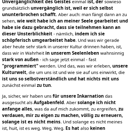
Unvergänglichkeit des Geistes
einmal
ist, der
sowieso
grundsätzlich
unvergänglich ist, weil er sich selbst
ununterbrochen schafft
. Aber auch: man fängt dann an zu
sehen,
wie weit habe ich an meiner Seele gearbeitet und
habe sie dazu gebracht, dass sie teilnehmen kann an
dieser Unsterblichkeit
- nämlich,
indem ich sie
schöpferisch umgearbeitet habe
. Und was wir gerade
aber heute sehr stark in unserer Kultur drinnen haben, ist,
dass wir in Wahrheit
in unserem Seelenleben
wahnsinnig
stark von außen
- ich sage jetzt einmal - fast
"programmiert"
werden. Und das, was wir erleben,
unsere
Kulturwelt
, die um uns ist und wie sie auf uns einwirkt, die
ist uns so selbstverständlich
und
hat nichts mit uns
zunächst einmal
zu tun
.
Ja, sicher, wir haben uns
für unsere Inkarnation
das
ausgesucht als
Aufgabenfeld
. Aber
solange ich nicht
anfange alles
, was da auf mich zukommt, zu ergreifen,
zu
verdauen, mir zu eigen zu machen, völlig zu erneuern,
solange ist es nicht meins
. Und solange es nicht meines
ist, huit, ist es weg. Weg. Weg.
Es hat
also
keinen