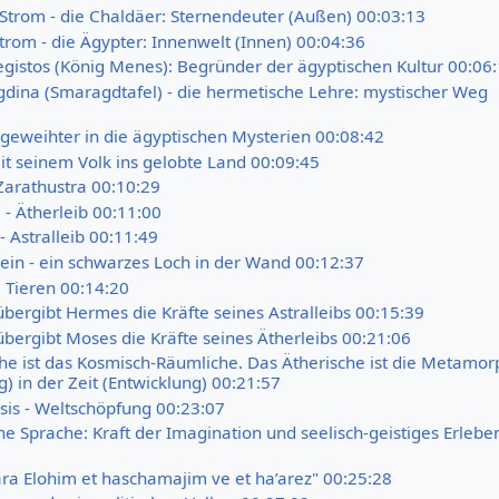
 Strom - die Chaldäer: Sternendeuter (Außen) 00:03:13
trom - die Ägypter: Innenwelt (Innen) 00:04:36
gistos (König Menes): Begründer der ägyptischen Kultur 00:06
dina (Smaragdtafel) - die hermetische Lehre: mystischer Weg
ngeweihter in die ägyptischen Mysterien 00:08:42
it seinem Volk ins gelobte Land 00:09:45
Zarathustra 00:10:29
 - Ätherleib 00:11:00
 Astralleib 00:11:49
ein - ein schwarzes Loch in der Wand 00:12:37
i Tieren 00:14:20
übergibt Hermes die Kräfte seines Astralleibs 00:15:39
übergibt Moses die Kräfte seines Ätherleibs 00:21:06
che ist das Kosmisch-Räumliche. Das Ätherische ist die Metamo
) in der Zeit (Entwicklung) 00:21:57
is - Weltschöpfung 00:23:07
he Sprache: Kraft der Imagination und seelisch-geistiges Erlebe
ara Elohim et haschamajim ve et ha’arez" 00:25:28