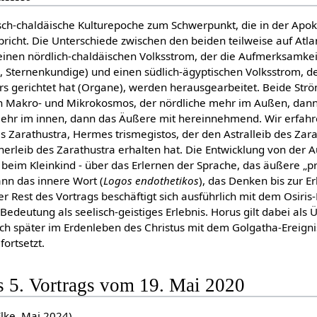
isch-chaldäische Kulturepoche zum Schwerpunkt, die in der Apok
cht. Die Unterschiede zwischen den beiden teilweise auf Atla
nen nördlich-chaldäischen Volksstrom, der die Aufmerksamkei
ie, Sternenkundige) und einen südlich-ägyptischen Volksstrom, 
rs gerichtet hat (Organe), werden herausgearbeitet. Beide St
en Makro- und Mikrokosmos, der nördliche mehr im Außen, dann
mehr im innen, dann das Äußere mit hereinnehmend. Wir erfahr
es Zarathustra, Hermes trismegistos, der den Astralleib des Z
erleib des Zarathustra erhalten hat. Die Entwicklung von der Auf
n beim Kleinkind - über das Erlernen der Sprache, das äußere „
ann das innere Wort (
Logos endothetikos
), das Denken bis zur Er
Der Rest des Vortrags beschäftigt sich ausführlich mit dem Osiri
Bedeutung als seelisch-geistiges Erlebnis. Horus gilt dabei als
sich später im Erdenleben des Christus mit dem Golgatha-Ereign
fortsetzt.
s 5. Vortrags vom 19. Mai 2020
Elke, Mai 2024)