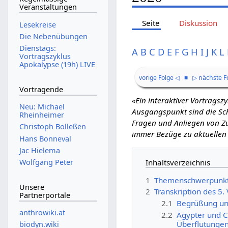
Veranstaltungen
Seite
Diskussion
Lesekreise
Die Nebenübungen
Dienstags:
A
B
C
D
E
F
G
H
I
J
K
L
Vortragszyklus
Apokalypse (19h) LIVE
vorige Folge ◁
■
▷ nächste F
Vortragende
«Ein interaktiver Vortrags
Neu: Michael
Ausgangspunkt sind die Schr
Rheinheimer
Fragen und Anliegen von Zu
Christoph Bolleßen
immer Bezüge zu aktuellen
Hans Bonneval
Jac Hielema
Inhaltsverzeichnis
Wolfgang Peter
1
Themenschwerpunk
Unsere
2
Transkription des 5
Partnerportale
2.1
Begrüßung und
anthrowiki.at
2.2
Ägypter und C
Überflutungen
biodyn.wiki