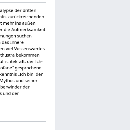
alypse der dritten
ntis zurückreichenden
t mehr ins außen
der die Aufmerksamkeit
römungen suchen
 das Innere
en viel Wissenswertes
arathustra bekommen
richtekraft, der Ich-
profane“ gesprochene
kenntnis „Ich bin, der
s-Mythos und seiner
 Überwinder der
is und der