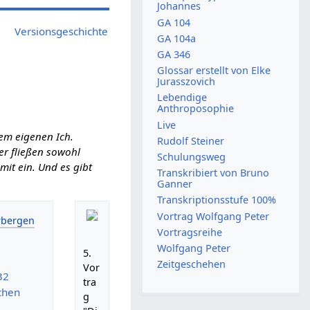
Johannes
GA 104
Versionsgeschichte
GA 104a
GA 346
Glossar erstellt von Elke
Jurasszovich
Lebendige
Anthroposophie
Live
em eigenen Ich.
Rudolf Steiner
ier fließen sowohl
Schulungsweg
it ein. Und es gibt
Transkribiert von Bruno
Ganner
Transkriptionsstufe 100%
Vortrag Wolfgang Peter
Vortragsreihe
Wolfgang Peter
5.
Zeitgeschehen
Vor
32
tra
chen
g