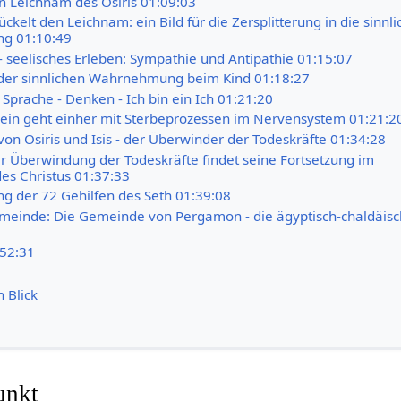
en Leichnam des Osiris 01:09:03
ckelt den Leichnam: ein Bild für die Zersplitterung in die sinnli
g 01:10:49
- seelisches Erleben: Sympathie und Antipathie 01:15:07
der sinnlichen Wahrnehmung beim Kind 01:18:27
 Sprache - Denken - Ich bin ein Ich 01:21:20
ein geht einher mit Sterbeprozessen im Nervensystem 01:21:2
von Osiris und Isis - der Überwinder der Todeskräfte 01:34:28
r Überwindung der Todeskräfte findet seine Fortsetzung im
es Christus 01:37:33
g der 72 Gehilfen des Seth 01:39:08
emeinde: Die Gemeinde von Pergamon - die ägyptisch-chaldäisc
:52:31
n Blick
unkt