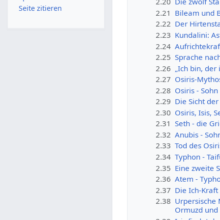
2.20
Die zwölf St
Seite zitieren
2.21
Bileam und B
2.22
Der Hirtenst
2.23
Kundalini: As
2.24
Aufrichtekraf
2.25
Sprache nach
2.26
„Ich bin, der
2.27
Osiris-Mytho
2.28
Osiris - Soh
2.29
Die Sicht der
2.30
Osiris, Isis,
2.31
Seth - die G
2.32
Anubis - Soh
2.33
Tod des Osir
2.34
Typhon - Tai
2.35
Eine zweite 
2.36
Atem - Typho
2.37
Die Ich-Kraf
2.38
Urpersische 
Ormuzd und 