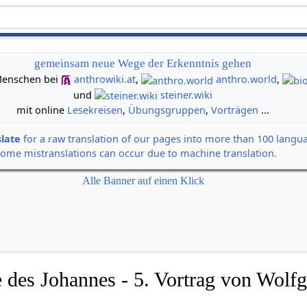
gemeinsam neue Wege der Erkenntnis gehen
n Menschen bei
anthrowiki.at
,
anthro.world
,
und
steiner.wiki
mit online
Lesekreisen
,
Übungsgruppen
,
Vorträgen
...
slate
for a raw translation of our pages into more than 100 langu
some mistranslations can occur due to machine translation.
Alle Banner auf einen Klick
 des Johannes - 5. Vortrag von Wolfg