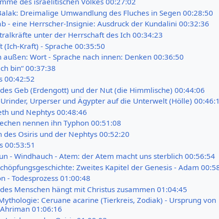
ämme des israelitischen Volkes 00:27:02
alak: Dreimalige Umwandlung des Fluches in Segen 00:28:50
ab - eine Herrscher-Insignie: Ausdruck der Kundalini 00:32:36
tralkräfte unter der Herrschaft des Ich 00:34:23
t (Ich-Kraft) - Sprache 00:35:50
 außen: Wort - Sprache nach innen: Denken 00:36:50
 ich bin“ 00:37:38
s 00:42:52
n des Geb (Erdengott) und der Nut (die Himmlische) 00:44:06
 Urinder, Urperser und Ägypter auf die Unterwelt (Hölle) 00:46:
 Seth und Nephtys 00:48:46
riechen nennen ihn Typhon 00:51:08
n des Osiris und der Nephtys 00:52:20
is 00:53:51
fun - Windhauch - Atem: der Atem macht uns sterblich 00:56:54
Schöpfungsgeschichte: Zweites Kapitel der Genesis - Adam 00:5
n - Todesprozess 01:00:48
t des Menschen hängt mit Christus zusammen 01:04:45
Mythologie: Ceruane acarine (Tierkreis, Zodiak) - Ursprung von
Ahriman 01:06:16