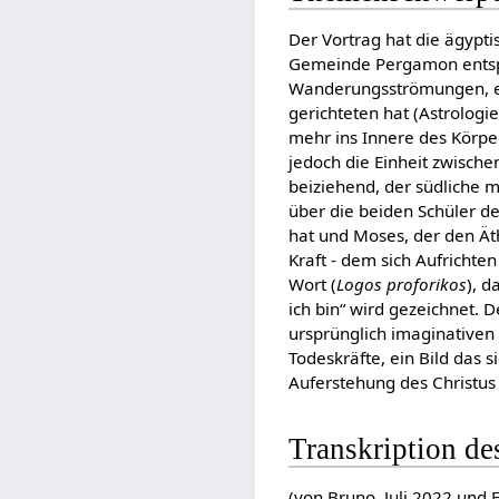
Der Vortrag hat die ägypt
Gemeinde Pergamon entspri
Wanderungsströmungen, ei
gerichteten hat (Astrolog
mehr ins Innere des Körpe
jedoch die Einheit zwisch
beiziehend, der südliche 
über die beiden Schüler d
hat und Moses, der den Äth
Kraft - dem sich Aufrichte
Wort (
Logos proforikos
), d
ich bin“ wird gezeichnet. 
ursprünglich imaginativen 
Todeskräfte, ein Bild das 
Auferstehung des Christus 
Transkription de
(von Bruno, Juli 2022 und 