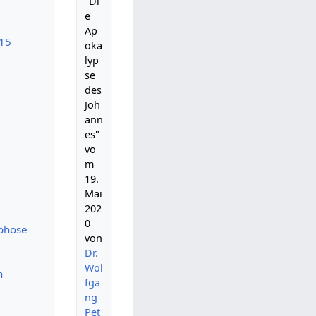
"Di
e
Ap
:15
oka
lyp
se
des
Joh
ann
es"
vo
m
19.
Mai
202
0
rphose
von
Dr.
Wol
n
fga
ng
Pet