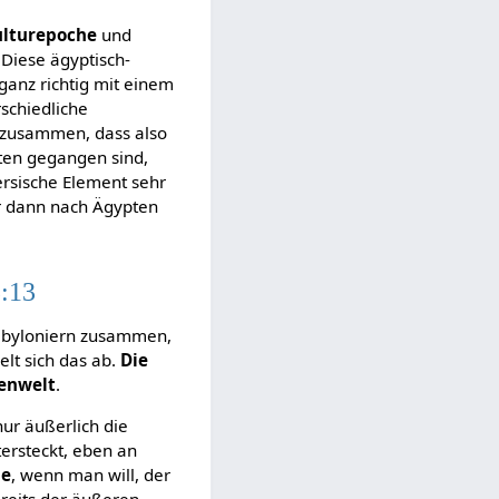
ulturepoche
und
 Diese ägyptisch-
 ganz richtig mit einem
rschiedliche
t zusammen, dass also
en gegangen sind,
ersische Element sehr
r dann nach Ägypten
3:13
Babyloniern zusammen,
ielt sich das ab.
Die
enwelt
.
nur äußerlich die
tersteckt, eben an
ie
, wenn man will, der