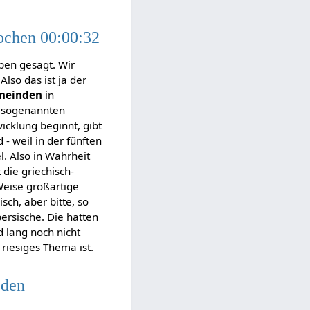
ochen 00:00:32
eben gesagt. Wir
lso das ist ja der
meinden
in
 sogenannten
wicklung beginnt, gibt
 - weil in der fünften
l. Also in Wahrheit
t die griechisch-
 Weise großartige
ch, aber bitte, so
ersische. Die hatten
d lang noch nicht
riesiges Thema ist.
 den