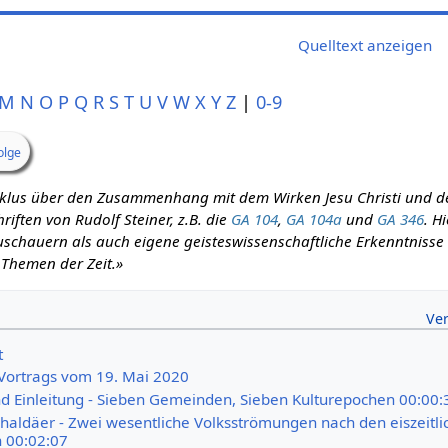
Quelltext anzeigen
M
N
O
P
Q
R
S
T
U
V
W
X
Y
Z
|
0-9
olge
zyklus über den Zusammenhang mit dem Wirken Jesu Christi und d
iften von Rudolf Steiner, z.B. die
GA 104
,
GA 104a
und
GA 346
. H
schauern als auch eigene geisteswissenschaftliche Erkenntnisse m
 Themen der Zeit.»
t
. Vortrags vom 19. Mai 2020
 Einleitung - Sieben Gemeinden, Sieben Kulturepochen 00:00:
haldäer - Zwei wesentliche Volksströmungen nach den eiszeitli
 00:02:07