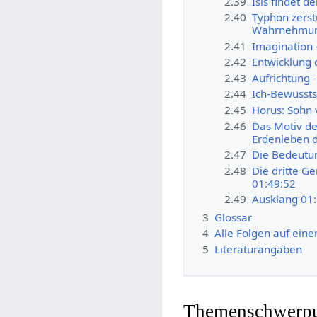
2.39
Isis findet d
2.40
Typhon zerstü
Wahrnehmun
2.41
Imagination 
2.42
Entwicklung 
2.43
Aufrichtung -
2.44
Ich-Bewussts
2.45
Horus: Sohn 
2.46
Das Motiv de
Erdenleben d
2.47
Die Bedeutun
2.48
Die dritte G
01:49:52
2.49
Ausklang 01
3
Glossar
4
Alle Folgen auf eine
5
Literaturangaben
Themenschwerp