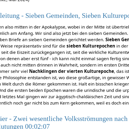
leitung - Sieben Gemeinden, Sieben Kulturep
en also mitten in der Apokalypse, wobei in der Mitte ist übertri
mlich am Anfang. Wir sind also jetzt bei den sieben Gemeinden. A
ieben Briefe an sieben Gemeinden gerichtet werden.
Sieben Ge
r Weise repräsentativ sind für die
sieben Kulturepochen
in der
 seit die Eiszeit zurückgegangen ist, seit die wirkliche Kulturent
n denen aber erst fünf - ich kann nicht einmal sagen fertig sind
 auch nicht mitten drinnen in Wahrheit, sondern im ersten Dritte
mmer sehr viel
Nachklingen der vierten Kulturepoche
, das is
die Philosophie entstanden ist, wo diese großartige, in gewisser
Welt durch die Römer gekommen ist. Halt ein bisschen kriegeris
 Und die ersten beiden Epochen waren die urindische und die urp
 letztes Mal gingen wir zur ägyptisch-chaldäischen Zeit und sin
tlich noch gar nicht bis zum Kern gekommen, weil es doch ein 
äer - Zwei wesentliche Volksströmungen nach
flutungen 00:02:07