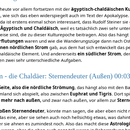
heute vor allem fortsetzen mit der
ägyptisch-chaldäischen K
 wie sich das eben widerspiegelt auch im Text der Apokalypse.
da ist erstens einmal schon interessant, dass Rudolf Steiner sie
:
Ägyptisch und Chaldäisch
, weil es tatsächlich zwei sehr unte
ise sind, die zu dieser Kulturepoche beitragen. Also das häng
erflutungen
waren und wie die Wanderungszüge dann nach Ost
inen nördlichen Strom
gab, aus dem hat sich entwickelt das p
haldäische Element. Und andererseits
ein südlicher Strom
, de
en zwei sehr unterschiedliche Aufgaben.
m - die Chaldäer: Sternendeuter (Außen) 00:0
Seite, also die nördliche Strömung
, das hängt also mit den 
mland sich abspielt, also zwischen
Euphrat und Tigris
. Dort sp
 mehr nach außen,
und zwar nach außen, vor allem zur
Stern
roßen Sternendeuter
, könnte man sagen, die aber eben nicht 
 das eine, aber sie sehen auch noch hellsichtig etwas, was dahin
r sie ahnen es zumindest noch. Also das macht diese
Astrolog