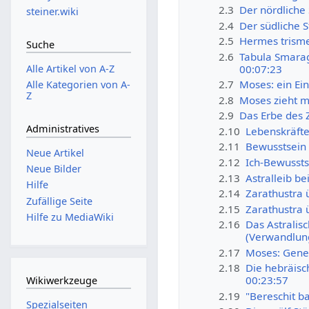
2.3
Der nördliche
steiner.wiki
2.4
Der südliche S
2.5
Hermes trisme
Suche
2.6
Tabula Smarag
00:07:23
Alle Artikel von A-Z
2.7
Moses: ein Ei
Alle Kategorien von A-
Z
2.8
Moses zieht m
2.9
Das Erbe des 
Administratives
2.10
Lebenskräfte
2.11
Bewusstsein -
Neue Artikel
2.12
Ich-Bewussts
Neue Bilder
2.13
Astralleib be
Hilfe
2.14
Zarathustra 
Zufällige Seite
2.15
Zarathustra 
Hilfe zu MediaWiki
2.16
Das Astralis
(Verwandlung
2.17
Moses: Genes
2.18
Die hebräisc
00:23:57
Wikiwerkzeuge
2.19
"Bereschit b
Spezialseiten