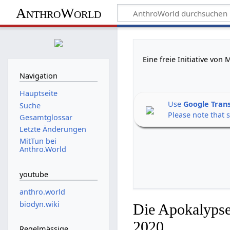
AnthroWorld
Eine freie Initiative vo
Navigation
Hauptseite
Use
Google Tran
Suche
Please note that 
Gesamtglossar
Letzte Änderungen
MitTun bei
Anthro.World
youtube
anthro.world
biodyn.wiki
Die Apokalypse
2020
Regelmässige