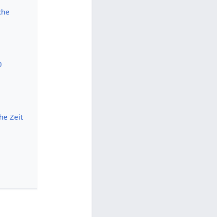
che
0
he Zeit