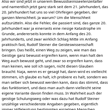
Also wir sind jetzt in unserem Bewusstseinsseelenzeitalter
und namentlich jetzt ganz stark seit dem 21. Jahrhundert, das
20. Jahrhundert hat uns so viel Ohrfeigen gegeben, der
ganzen Menschheit. Ja warum? Um die Menschheit
aufzurütteln. Also die Fehler, die passiert sind, das ganze 20.
Jahrhundert war ja einerseits eine riesige Katastrophe im
Grunde, andererseits konnte in dem Anfang des 20.
Jahrhunderts, und zwar wirklich Schlag Mitte im Anfang
praktisch fast, Rudolf Steiner die Geisteswissenschaft
bringen. Das heißt, einen Weg zu zeigen, wie man das
Geistige ganz bewusst ergreifen kann, wenn man halt den
Weg auch bewusst geht, und zwar so ergreifen kann, dass
man keinen, wie soll ich sagen, nicht diesen Glauben
braucht: Naja, wenn es er gesagt hat, dann wird es vielleicht
stimmen, ich glaube es halt, ich probiere es halt, sondern wo
man selber sich bewusst werden kann, dass das stimmt, dass
das funktioniert, und dass man auch dann vielleicht seine
eigene Variante davon finden muss. In Wahrheit auch der
geistige Schulungsweg oder was dazu hat Rudolf Steiner
unzählige verschiedenste Angaben gegeben, eigentlich
immer Hilfeleistung bestimmten einzelnen Menschen