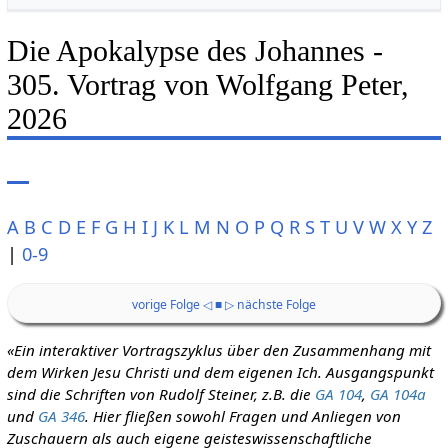
Die Apokalypse des Johannes -
305. Vortrag von Wolfgang Peter,
2026
A
B
C
D
E
F
G
H
I
J
K
L
M
N
O
P
Q
R
S
T
U
V
W
X
Y
Z
|
0-9
vorige Folge ◁
■
▷ nächste Folge
«Ein interaktiver Vortragszyklus über den Zusammenhang mit
dem Wirken Jesu Christi und dem eigenen Ich. Ausgangspunkt
sind die Schriften von Rudolf Steiner, z.B. die
GA 104
,
GA 104a
und
GA 346
. Hier fließen sowohl Fragen und Anliegen von
Zuschauern als auch eigene geisteswissenschaftliche