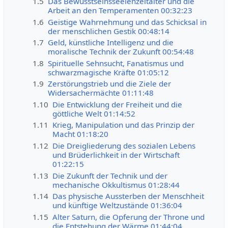
1.5
Das Bewusstseinsseelenzeitalter und die
Arbeit an den Temperamenten 00:32:23
1.6
Geistige Wahrnehmung und das Schicksal in
der menschlichen Gestik 00:48:14
1.7
Geld, künstliche Intelligenz und die
moralische Technik der Zukunft 00:54:48
1.8
Spirituelle Sehnsucht, Fanatismus und
schwarzmagische Kräfte 01:05:12
1.9
Zerstörungstrieb und die Ziele der
Widersachermächte 01:11:48
1.10
Die Entwicklung der Freiheit und die
göttliche Welt 01:14:52
1.11
Krieg, Manipulation und das Prinzip der
Macht 01:18:20
1.12
Die Dreigliederung des sozialen Lebens
und Brüderlichkeit in der Wirtschaft
01:22:15
1.13
Die Zukunft der Technik und der
mechanische Okkultismus 01:28:44
1.14
Das physische Aussterben der Menschheit
und künftige Weltzustände 01:36:04
1.15
Alter Saturn, die Opferung der Throne und
die Entstehung der Wärme 01:44:04