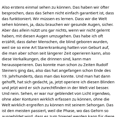
Also erstens einmal sehen zu können. Das haben wir öfter
besprochen, dass das Sehen nicht einfach garantiert ist, dass
das funktioniert. Wir müssen es lernen. Dass wir die Welt
sehen können, ja, dazu brauchen wir gesunde Augen, sicher.
Aber das allein nützt uns gar nichts, wenn wir nicht gelernt
haben, mit diesen Augen umzugehen. Das habe ich oft
erzählt, dass daher Menschen, die blind geboren wurden,
weil sie so eine Art Starerkrankung hatten von Geburt auf,
die man aber schon seit längerer Zeit operieren kann, also
diese Verkalkungen, die drinnen sind, kann man
herausoperieren. Das konnte man schon zu Zeiten Rudolf
Steiners ging das, also das hat angefangen schon Ende des
19. Jahrhunderts, dass man das konnte. Und man hat dann
gehofft, hat sich gedacht, ja, jetzt operiere ich diesen Blinden
und jetzt wird er sich zurechtfinden in der Welt viel besser.
Und nein. Sehen, er war nur geblendet von Licht irgendwo,
ohne aber Konturen wirklich erfassen zu können, ohne die
Welt wirklich ergreifen zu können mit seinem Sehorgan. Das
ist den meisten passiert, weil die Phase, wo das Gehirn so
ausgebildet wird, dass es zum Spiegel werden kann für diese