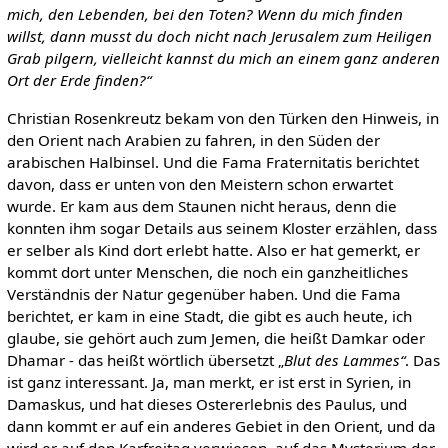
mich, den Lebenden, bei den Toten? Wenn du mich finden
willst, dann musst du doch nicht nach Jerusalem zum Heiligen
Grab pilgern, vielleicht kannst du mich an einem ganz anderen
Ort der Erde finden?“
Christian Rosenkreutz bekam von den Türken den Hinweis, in
den Orient nach Arabien zu fahren, in den Süden der
arabischen Halbinsel. Und die Fama Fraternitatis berichtet
davon, dass er unten von den Meistern schon erwartet
wurde. Er kam aus dem Staunen nicht heraus, denn die
konnten ihm sogar Details aus seinem Kloster erzählen, dass
er selber als Kind dort erlebt hatte. Also er hat gemerkt, er
kommt dort unter Menschen, die noch ein ganzheitliches
Verständnis der Natur gegenüber haben. Und die Fama
berichtet, er kam in eine Stadt, die gibt es auch heute, ich
glaube, sie gehört auch zum Jemen, die heißt Damkar oder
Dhamar - das heißt wörtlich übersetzt „
Blut des Lammes“
. Das
ist ganz interessant. Ja, man merkt, er ist erst in Syrien, in
Damaskus, und hat dieses Ostererlebnis des Paulus, und
dann kommt er auf ein anderes Gebiet in den Orient, und da
wird er auf den Karfreitag verwiesen, auf das Mysterium der