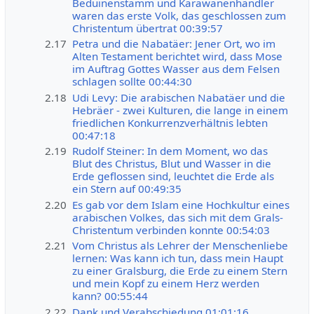
Beduinenstamm und Karawanenhändler
waren das erste Volk, das geschlossen zum
Christentum übertrat 00:39:57
2.17
Petra und die Nabatäer: Jener Ort, wo im
Alten Testament berichtet wird, dass Mose
im Auftrag Gottes Wasser aus dem Felsen
schlagen sollte 00:44:30
2.18
Udi Levy: Die arabischen Nabatäer und die
Hebräer - zwei Kulturen, die lange in einem
friedlichen Konkurrenzverhältnis lebten
00:47:18
2.19
Rudolf Steiner: In dem Moment, wo das
Blut des Christus, Blut und Wasser in die
Erde geflossen sind, leuchtet die Erde als
ein Stern auf 00:49:35
2.20
Es gab vor dem Islam eine Hochkultur eines
arabischen Volkes, das sich mit dem Grals-
Christentum verbinden konnte 00:54:03
2.21
Vom Christus als Lehrer der Menschenliebe
lernen: Was kann ich tun, dass mein Haupt
zu einer Gralsburg, die Erde zu einem Stern
und mein Kopf zu einem Herz werden
kann? 00:55:44
2.22
Dank und Verabschiedung 01:01:16