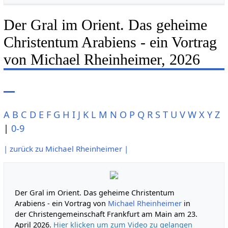
Der Gral im Orient. Das geheime
Christentum Arabiens - ein Vortrag
von Michael Rheinheimer, 2026
A
B
C
D
E
F
G
H
I
J
K
L
M
N
O
P
Q
R
S
T
U
V
W
X
Y
Z
|
0-9
| zurück zu Michael Rheinheimer |
Der Gral im Orient. Das geheime Christentum
Arabiens - ein Vortrag von
Michael Rheinheimer
in
der Christengemeinschaft Frankfurt am Main am 23.
April 2026.
Hier klicken um zum Video zu gelangen