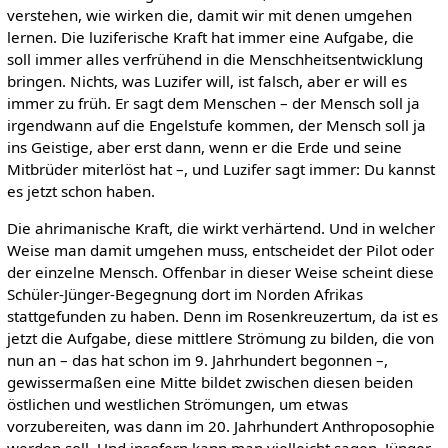
verstehen, wie wirken die, damit wir mit denen umgehen
lernen. Die luziferische Kraft hat immer eine Aufgabe, die
soll immer alles verfrühend in die Menschheitsentwicklung
bringen. Nichts, was Luzifer will, ist falsch, aber er will es
immer zu früh. Er sagt dem Menschen – der Mensch soll ja
irgendwann auf die Engelstufe kommen, der Mensch soll ja
ins Geistige, aber erst dann, wenn er die Erde und seine
Mitbrüder miterlöst hat –, und Luzifer sagt immer: Du kannst
es jetzt schon haben.
Die ahrimanische Kraft, die wirkt verhärtend. Und in welcher
Weise man damit umgehen muss, entscheidet der Pilot oder
der einzelne Mensch. Offenbar in dieser Weise scheint diese
Schüler-Jünger-Begegnung dort im Norden Afrikas
stattgefunden zu haben. Denn im Rosenkreuzertum, da ist es
jetzt die Aufgabe, diese mittlere Strömung zu bilden, die von
nun an – das hat schon im 9. Jahrhundert begonnen –,
gewissermaßen eine Mitte bildet zwischen diesen beiden
östlichen und westlichen Strömungen, um etwas
vorzubereiten, was dann im 20. Jahrhundert Anthroposophie
werden soll. Und insofern kann man vielleicht sagen, Jünger