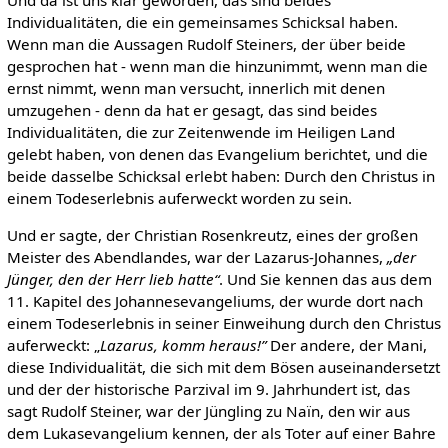
Und da ist uns klar geworden, das sind beides
Individualitäten, die ein gemeinsames Schicksal haben.
Wenn man die Aussagen Rudolf Steiners, der über beide
gesprochen hat - wenn man die hinzunimmt, wenn man die
ernst nimmt, wenn man versucht, innerlich mit denen
umzugehen - denn da hat er gesagt, das sind beides
Individualitäten, die zur Zeitenwende im Heiligen Land
gelebt haben, von denen das Evangelium berichtet, und die
beide dasselbe Schicksal erlebt haben: Durch den Christus in
einem Todeserlebnis auferweckt worden zu sein.
Und er sagte, der Christian Rosenkreutz, eines der großen
Meister des Abendlandes, war der Lazarus-Johannes,
„der
Jünger, den der Herr lieb hatte“
. Und Sie kennen das aus dem
11. Kapitel des Johannesevangeliums, der wurde dort nach
einem Todeserlebnis in seiner Einweihung durch den Christus
auferweckt: „
Lazarus, komm heraus!”
Der andere, der Mani,
diese Individualität, die sich mit dem Bösen auseinandersetzt
und der der historische Parzival im 9. Jahrhundert ist, das
sagt Rudolf Steiner, war der Jüngling zu Naïn, den wir aus
dem Lukasevangelium kennen, der als Toter auf einer Bahre