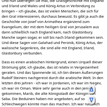
Und nun überlegen Sie mal, die Gralsgeschichte mit England
und Irland und Wales und König Artus in Verbindung zu
bringen – ich glaube, das ist vielen Menschen, die sich für
den Gral interessieren, durchaus bewusst. Es gibt ja auch die
Geschichte von Josef von Arimathea ergänzend zum
Evangelium, der mit dem heiligen Gral von Jerusalem aus
dann schließlich nach England kam, nach Glastonbury.
Manche sagen sogar, er soll bis nach Irland gekommen sein.
Und diese Sagen von Galahad und Peronik, König Artus, der
walisische Sagenkreis, die sind alle mit England, Irland,
Glastonbury verbunden.
Dass es einen arabischen Hintergrund, einen Urquell dieser
Strömung gibt, ich glaube, das ist relativ in Vergessenheit
geraten. Und das Spannende ist, ich bin diesen Äußerungen
Rudolf Steiners nachgereist durch die arabische Welt. In den
letzten drei Jahren - ich war in Jordanien, ich war im Negev,
ᐃ
ich war im Oman. Wäre sehr gerne auch in den Jemen
gekommen, Marib, die alte Königsstadt der Königin von
ᐁ
Saba. Die Beduinen haben mir angeboten, auf so
Schleichwegen könnte man das machen. Ich war natürlich