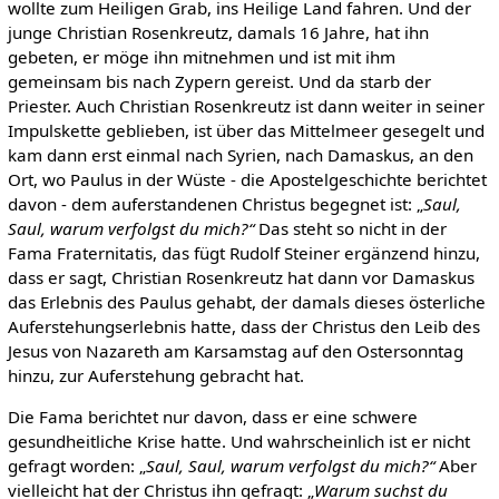
wollte zum Heiligen Grab, ins Heilige Land fahren. Und der
junge Christian Rosenkreutz, damals 16 Jahre, hat ihn
gebeten, er möge ihn mitnehmen und ist mit ihm
gemeinsam bis nach Zypern gereist. Und da starb der
Priester. Auch Christian Rosenkreutz ist dann weiter in seiner
Impulskette geblieben, ist über das Mittelmeer gesegelt und
kam dann erst einmal nach Syrien, nach Damaskus, an den
Ort, wo Paulus in der Wüste - die Apostelgeschichte berichtet
davon - dem auferstandenen Christus begegnet ist: „
Saul,
Saul, warum verfolgst du mich?“
Das steht so nicht in der
Fama Fraternitatis, das fügt Rudolf Steiner ergänzend hinzu,
dass er sagt, Christian Rosenkreutz hat dann vor Damaskus
das Erlebnis des Paulus gehabt, der damals dieses österliche
Auferstehungserlebnis hatte, dass der Christus den Leib des
Jesus von Nazareth am Karsamstag auf den Ostersonntag
hinzu, zur Auferstehung gebracht hat.
Die Fama berichtet nur davon, dass er eine schwere
gesundheitliche Krise hatte. Und wahrscheinlich ist er nicht
gefragt worden: „
Saul, Saul, warum verfolgst du mich?“
Aber
vielleicht hat der Christus ihn gefragt: „
Warum suchst du