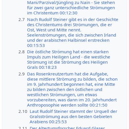
Mani/Parzival/Jüngling zu Naïn - Sie stehen
für zwei ganz unterschiedliche Strömungen
im Christentum 00:12:30
2.7
Nach Rudolf Steiner gibt es in der Geschichte
des Christentums drei Strömungen, die er
Ost, West und Mitte nennt.
Seelenströmungen, die sich zwischen Irland
und der arabischen Halbinsel erstrecken
00:15:53
2.8
Die östliche Strömung hat einen starken
Impuls zum Heiligen Land - die westliche
Strömung ist die Strömung des Heiligen
Grals 00:18:23
2.9
Das Rosenkreutzertum hat die Aufgabe,
diese mittlere Strömung zu bilden, die schon
im 9. Jahrhundert begonnen hat, eine Mitte
zu bilden zwischen den östlichen und
westlichen Strömungen, um etwas
vorzubereiten, was dann im 20. Jahrhundert
Anthroposophie werden sollte 00:21:50
2.10
Laut Rudolf Steiner stammt der Urquell der
Gralsströmung aus den besten Gebieten
Arabiens 00:25:53
2.11
Der Altertumsforscher Eduard Glaser