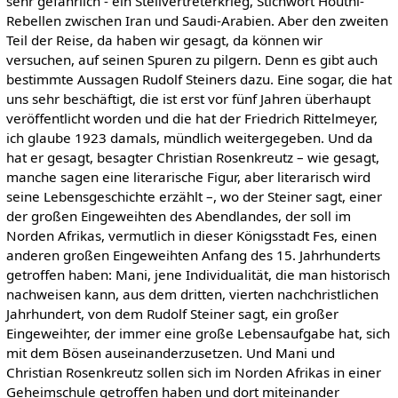
sehr gefährlich - ein Stellvertreterkrieg, Stichwort Houthi-
Rebellen zwischen Iran und Saudi-Arabien. Aber den zweiten
Teil der Reise, da haben wir gesagt, da können wir
versuchen, auf seinen Spuren zu pilgern. Denn es gibt auch
bestimmte Aussagen Rudolf Steiners dazu. Eine sogar, die hat
uns sehr beschäftigt, die ist erst vor fünf Jahren überhaupt
veröffentlicht worden und die hat der Friedrich Rittelmeyer,
ich glaube 1923 damals, mündlich weitergegeben. Und da
hat er gesagt, besagter Christian Rosenkreutz – wie gesagt,
manche sagen eine literarische Figur, aber literarisch wird
seine Lebensgeschichte erzählt –, wo der Steiner sagt, einer
der großen Eingeweihten des Abendlandes, der soll im
Norden Afrikas, vermutlich in dieser Königsstadt Fes, einen
anderen großen Eingeweihten Anfang des 15. Jahrhunderts
getroffen haben: Mani, jene Individualität, die man historisch
nachweisen kann, aus dem dritten, vierten nachchristlichen
Jahrhundert, von dem Rudolf Steiner sagt, ein großer
Eingeweihter, der immer eine große Lebensaufgabe hat, sich
mit dem Bösen auseinanderzusetzen. Und Mani und
Christian Rosenkreutz sollen sich im Norden Afrikas in einer
Geheimschule getroffen haben und dort miteinander