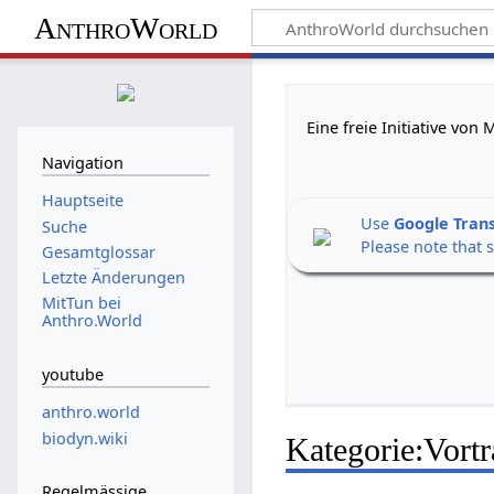
AnthroWorld
Eine freie Initiative vo
Navigation
Hauptseite
Use
Google Tran
Suche
Please note that 
Gesamtglossar
Letzte Änderungen
MitTun bei
Anthro.World
youtube
anthro.world
biodyn.wiki
Kategorie
:
Vort
Regelmässige