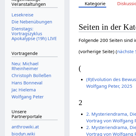
Kategorie
Diskussi
Veranstaltungen
Lesekreise
Die Nebenübungen
Seiten in der Ka
Dienstags:
Vortragszyklus
Apokalypse (19h) LIVE
Folgende 200 Seiten sind i
(vorherige Seite) (
nächste 
Vortragende
Neu: Michael
(
Rheinheimer
Christoph Bolleßen
(R)Evolution des Bewuss
Hans Bonneval
Wolfgang Peter, 2025
Jac Hielema
Wolfgang Peter
2
Unsere
2. Mysteriendrama, Die
Partnerportale
Vortrag von Wolfgang P
anthrowiki.at
2. Mysteriendrama, Die
Vortrag von Wolfgang P
biodyn.wiki