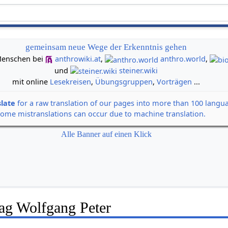
gemeinsam neue Wege der Erkenntnis gehen
n Menschen bei
anthrowiki.at
,
anthro.world
,
und
steiner.wiki
mit online
Lesekreisen
,
Übungsgruppen
,
Vorträgen
...
slate
for a raw translation of our pages into more than 100 langu
some mistranslations can occur due to machine translation.
Alle Banner auf einen Klick
rag Wolfgang Peter