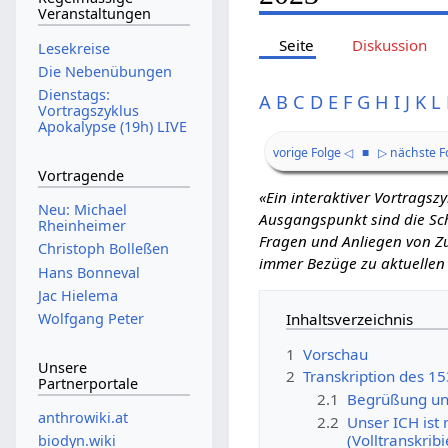
Veranstaltungen
Seite
Diskussion
Lesekreise
Die Nebenübungen
Dienstags:
A
B
C
D
E
F
G
H
I
J
K
L
Vortragszyklus
Apokalypse (19h) LIVE
vorige Folge ◁
■
▷ nächste F
Vortragende
«Ein interaktiver Vortrags
Neu: Michael
Ausgangspunkt sind die Schr
Rheinheimer
Fragen und Anliegen von Zu
Christoph Bolleßen
immer Bezüge zu aktuellen
Hans Bonneval
Jac Hielema
Inhaltsverzeichnis
Wolfgang Peter
1
Vorschau
Unsere
2
Transkription des 1
Partnerportale
2.1
Begrüßung un
anthrowiki.at
2.2
Unser ICH ist 
(Volltranskribi
biodyn.wiki