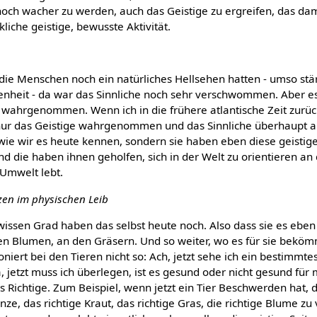
noch wacher zu werden, auch das Geistige zu ergreifen, das dam
liche geistige, bewusste Aktivität.
ls die Menschen noch ein natürliches Hellsehen hatten - umso stä
enheit - da war das Sinnliche noch sehr verschwommen. Aber 
it wahrgenommen. Wenn ich in die frühere atlantische Zeit zur
r das Geistige wahrgenommen und das Sinnliche überhaupt als
, wie wir es heute kennen, sondern sie haben eben diese geistige
d die haben ihnen geholfen, sich in der Welt zu orientieren an
r Umwelt lebt.
tzen im physischen Leib
wissen Grad haben das selbst heute noch. Also dass sie es ebe
n Blumen, an den Gräsern. Und so weiter, wo es für sie bekömml
oniert bei den Tieren nicht so: Ach, jetzt sehe ich ein bestimmt
 jetzt muss ich überlegen, ist es gesund oder nicht gesund für
das Richtige. Zum Beispiel, wenn jetzt ein Tier Beschwerden hat, d
lanze, das richtige Kraut, das richtige Gras, die richtige Blume z