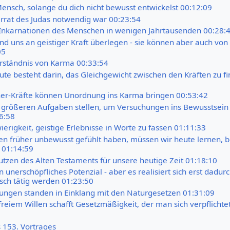
Mensch, solange du dich nicht bewusst entwickelst 00:12:09
rat des Judas notwendig war 00:23:54
Inkarnationen des Menschen in wenigen Jahrtausenden 00:28:
nd uns an geistiger Kraft überlegen - sie können aber auch von
05
erständnis von Karma 00:33:54
ute besteht darin, das Gleichgewicht zwischen den Kräften zu f
er-Kräfte können Unordnung ins Karma bringen 00:53:42
 größeren Aufgaben stellen, um Versuchungen ins Bewusstsein
6:58
erigkeit, geistige Erlebnisse in Worte zu fassen 01:11:33
 früher unbewusst gefühlt haben, müssen wir heute lernen, 
 01:14:59
tzen des Alten Testaments für unsere heutige Zeit 01:18:10
 unerschöpfliches Potenzial - aber es realisiert sich erst dadurc
isch tätig werden 01:23:50
ngen standen in Einklang mit den Naturgesetzen 01:31:09
freiem Willen schafft Gesetzmäßigkeit, der man sich verpflichte
s 153. Vortrages