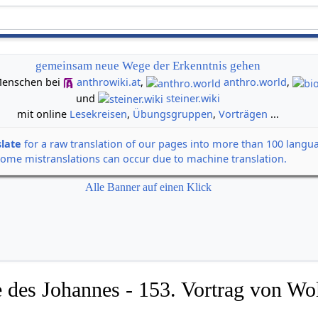
gemeinsam neue Wege der Erkenntnis gehen
n Menschen bei
anthrowiki.at
,
anthro.world
,
und
steiner.wiki
mit online
Lesekreisen
,
Übungsgruppen
,
Vorträgen
...
slate
for a raw translation of our pages into more than 100 langu
some mistranslations can occur due to machine translation.
Alle Banner auf einen Klick
 des Johannes - 153. Vortrag von Wol