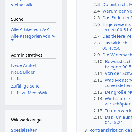
2.3
Du bist nicht 
steiner.wiki
2.4
Warum der Ver
2.5
Das Ende der 
Suche
2.6
Engelwesen si
lernen 00:31:
Alle Artikel von A-Z
2.7
Das tiefere V
Alle Kategorien von A-
Z
2.8
Das wirklich G
00:47:56
2.9
Die Widersach
Administratives
2.10
Bewusst sich
Neue Artikel
bringen 00:5
Neue Bilder
2.11
Von der Schwi
Hilfe
2.12
Was Menschen
zu verstehen
Zufällige Seite
2.13
Der große Nu
Hilfe zu MediaWiki
2.14
Wir haben ein
wir schöpfer
2.15
Totenerwecku
2.16
Das Tun aus 
Wikiwerkzeuge
01:45:21
3
Rohtranskription de
Spezialseiten