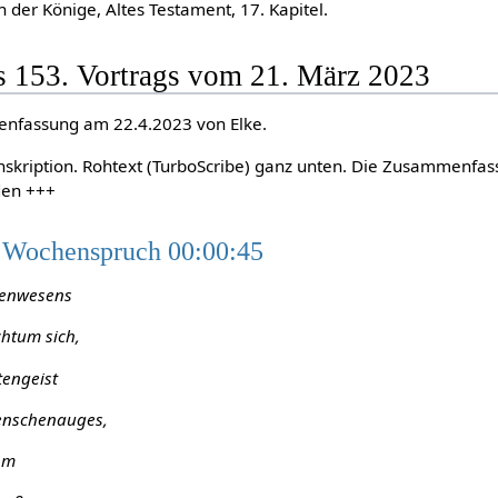
h der Könige, Altes Testament, 17. Kapitel.
s 153. Vortrags vom 21. März 2023
enfassung am 22.4.2023 von Elke.
anskription. Rohtext (TurboScribe) ganz unten. Die Zusammenfa
den +++
 Wochenspruch 00:00:45
henwesens
chtum sich,
tengeist
Menschenauges,
ihm