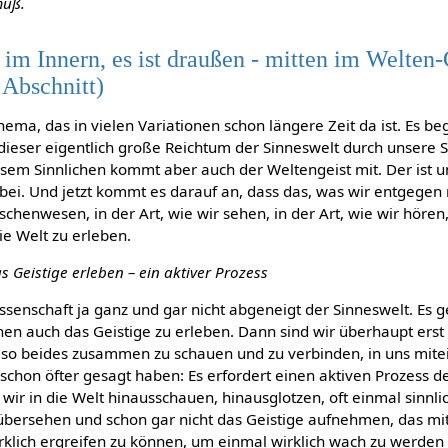
muß.
 im Innern, es ist draußen - mitten im Welten
r Abschnitt)
hema, das in vielen Variationen schon längere Zeit da ist. Es b
 dieser eigentlich große Reichtum der Sinneswelt durch unsere
sem Sinnlichen kommt aber auch der Weltengeist mit. Der ist uns
dabei. Und jetzt kommt es darauf an, dass das, was wir entgegen
enwesen, in der Art, wie wir sehen, in der Art, wie wir hören, 
ie Welt zu erleben.
 Geistige erleben – ein aktiver Prozess
issenschaft ja ganz und gar nicht abgeneigt der Sinneswelt. Es 
hen auch das Geistige zu erleben. Dann sind wir überhaupt erst 
 Also beides zusammen zu schauen und zu verbinden, in uns mite
t schon öfter gesagt haben: Es erfordert einen aktiven Prozess 
wir in die Welt hinausschauen, hinausglotzen, oft einmal sinnlic
bersehen und schon gar nicht das Geistige aufnehmen, das mit
klich ergreifen zu können, um einmal wirklich wach zu werde