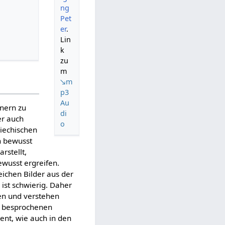
ng
Pet
er
.
Lin
k
zu
m
↘m
p3
Au
nnern zu
di
er auch
o
riechischen
h bewusst
rstellt,
ewusst ergreifen.
eichen Bilder aus der
 ist schwierig. Daher
en und verstehen
ne besprochenen
ent, wie auch in den