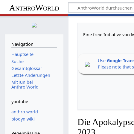
AnthroWorld
Eine freie Initiative vo
Navigation
Hauptseite
Use
Google Tran
Suche
Please note that 
Gesamtglossar
Letzte Änderungen
MitTun bei
Anthro.World
youtube
anthro.world
biodyn.wiki
Die Apokalypse
2023
Regelmässige