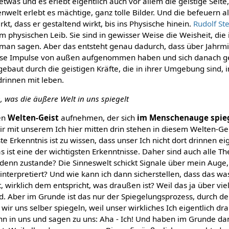
etwas und es erlebt eigentlich auch vor allem die geistige Seite,
enwelt erlebt es mächtige, ganz tolle Bilder. Und die befeuern a
rkt, dass er gestaltend wirkt, bis ins Physische hinein.
Rudolf St
 im physischen Leib. Sie sind in gewisser Weise die Weisheit, die
 man sagen. Aber das entsteht genau dadurch, dass über Jahrmil
iese Impulse von außen aufgenommen haben und sich danach g
ebaut durch die geistigen Kräfte, die in ihrer Umgebung sind, i
rinnen mit leben.
, was die äußere Welt in uns spiegelt
den
Welten-Geist
aufnehmen, der sich
im Menschenauge spie
r mit unserem Ich hier mitten drin stehen in diesem Welten-Ge
ste Erkenntnis ist zu wissen, dass unser Ich nicht dort drinnen eig
s ist eine der wichtigsten Erkenntnisse. Daher sind auch alle Th
 denn zustande? Die Sinneswelt schickt Signale über mein Auge
interpretiert? Und wie kann ich dann sicherstellen, dass das wa
irklich dem entspricht, was draußen ist? Weil das ja über viel
rd. Aber im Grunde ist das nur der Spiegelungsprozess, durch de
 wir uns selber spiegeln, weil unser wirkliches Ich eigentlich dr
ann in uns und sagen zu uns: Aha - Ich! Und haben im Grunde d