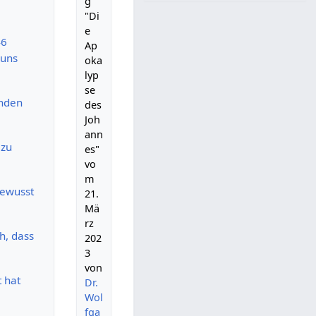
g
"Di
e
46
Ap
 uns
oka
lyp
se
inden
des
Joh
ann
 zu
es"
vo
m
bewusst
21.
Mä
rz
h, dass
202
3
von
t hat
Dr.
Wol
fga