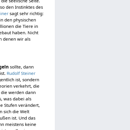
 die seelische Seite.
lso den Instinktes des
einer
sagt sehr richtig:
 in den physischen
lionen die Tiere in
ebaut haben. Nicht
n denen wir als
geln
sollte, dann
ist.
Rudolf Steiner
entlich ist, sondern
eorien verkehrt, die
, die werden dann
s, was dabei als
e Stufen verändert,
n sich die Welt
außen ist. Und das
ann meistens keine