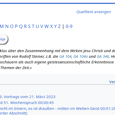
Quelltext anzeigen
M
N
O
P
Q
R
S
T
U
V
W
X
Y
Z
|
0-9
olge
zyklus über den Zusammenhang mit dem Wirken Jesu Christi und d
iften von Rudolf Steiner, z.B. die
GA 104
,
GA 104a
und
GA 346
. H
schauern als auch eigene geisteswissenschaftliche Erkenntnisse m
 Themen der Zeit.»
53. Vortrags vom 21. März 2023
d 51. Wochenspruch 00:00:45
nicht im Innern, es ist draußen - mitten im Welten-Geist 00:01:2
erter Abschnitt)