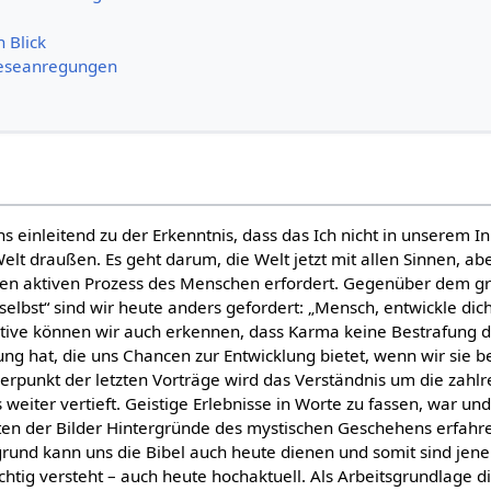
n Blick
eseanregungen
 einleitend zu der Erkenntnis, dass das Ich nicht in unserem I
Welt draußen. Es geht darum, die Welt jetzt mit allen Sinnen, ab
inen aktiven Prozess des Menschen erfordert. Gegenüber dem g
elbst“ sind wir heute anders gefordert: „Mensch, entwickle dic
ktive können wir auch erkennen, dass Karma keine Bestrafung da
ng hat, die uns Chancen zur Entwicklung bietet, wenn wir sie b
rpunkt der letzten Vorträge wird das Verständnis um die zahlr
weiter vertieft. Geistige Erlebnisse in Worte zu fassen, war und
ten der Bilder Hintergründe des mystischen Geschehens erfahr
grund kann uns die Bibel auch heute dienen und somit sind je
tig versteht – auch heute hochaktuell. Als Arbeitsgrundlage di