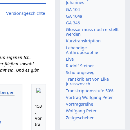
Johannes
GA 104
Versionsgeschichte
GA 104a
GA 346
Glossar muss noch erstellt
werden
Kurztranskription
Lebendige
Anthroposophie
em eigenen Ich.
Live
ier fließen sowohl
Rudolf Steiner
it ein. Und es gibt
Schulungsweg
Transkribiert von Elke
Jurasszovich
Transkriptionsstufe 50%
Vortrag Wolfgang Peter
Vortragsreihe
153
Wolfgang Peter
.
Zeitgeschehen
Vor
6
tra