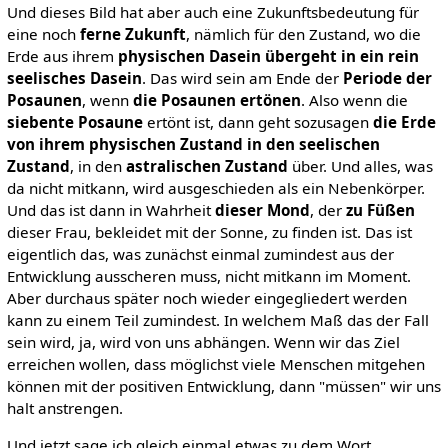
Und dieses Bild hat aber auch eine Zukunftsbedeutung für
eine noch
ferne Zukunft
, nämlich für den Zustand, wo die
Erde aus ihrem
physischen Dasein übergeht in ein rein
seelisches Dasein
. Das wird sein am Ende der
Periode der
Posaunen
, wenn
die Posaunen ertönen
. Also wenn die
siebente Posaune
ertönt ist, dann geht sozusagen
die Erde
von ihrem physischen Zustand in den seelischen
Zustand
, in den
astralischen Zustand
über. Und alles, was
da nicht mitkann, wird ausgeschieden als ein Nebenkörper.
Und das ist dann in Wahrheit
dieser Mond
, der
zu Füßen
dieser Frau, bekleidet mit der Sonne, zu finden ist. Das ist
eigentlich das, was zunächst einmal zumindest aus der
Entwicklung ausscheren muss, nicht mitkann im Moment.
Aber durchaus später noch wieder eingegliedert werden
kann zu einem Teil zumindest. In welchem Maß das der Fall
sein wird, ja, wird von uns abhängen. Wenn wir das Ziel
erreichen wollen, dass möglichst viele Menschen mitgehen
können mit der positiven Entwicklung, dann "müssen" wir uns
halt anstrengen.
Und jetzt sage ich gleich einmal etwas zu dem Wort