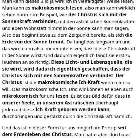
Man kann dieses Bild ja wirklich in vielfältigster Weise lesen.
Man kann es
makrokosmisch lesen
, also man kann wirklich
sehen darin zum Beispiel, wie
der Christus sich mit der
Sonnenkraft verbindet
, mit den astralischen Sonnenkräften
und eben Wohnstatt nimmt in der Sonne kann man sagen.
Also das beginnt etwa zu dem Zeitpunkt bereits, als sich
die
Erde von der Sonne trennt
. Da fängt das langsam an und
das wird dann also immer intensiver, dass diese Christuskraft
in der Sonne wirkt. Und dadurch eigentlich fängt sie erst zu
leuchten an so richtig.
Diese Licht- und Lebensquelle, die
sie wird, wird dadurch eigentlich geschaffen, dass der
Christus sich mit den Sonnenkräften verbindet
.
Der
Christus
ist die
makrokosmische Ich-Kraft
wenn man so
will. Das makrokosmische Ich. Und wir können es eben auch
mikrokosmisch
für uns
lesen
. Es ist das Bild dafür, dass
in
unserer Seele, in unserem Astralischen
überhaupt
jederzeit diese
Ich-Kraft geboren werden kann
,
durchdrungen und gestärkt durch die Christuskraft nämlich.
Und das ist in dieser Form für uns möglich im Prinzip
seit
dem Erdenleben des Christus
. Man hatte aber durchaus