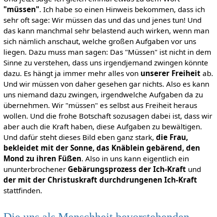
"müssen"
. Ich habe so einen Hinweis bekommen, dass ich
sehr oft sage: Wir müssen das und das und jenes tun! Und
das kann manchmal sehr belastend auch wirken, wenn man
sich nämlich anschaut, welche großen Aufgaben vor uns
liegen. Dazu muss man sagen: Das "Müssen" ist nicht in dem
Sinne zu verstehen, dass uns irgendjemand zwingen könnte
dazu. Es hängt ja immer mehr alles von
unserer Freiheit
ab.
Und wir müssen von daher gesehen gar nichts. Also es kann
uns niemand dazu zwingen, irgendwelche Aufgaben da zu
übernehmen. Wir "müssen" es selbst aus Freiheit heraus
wollen. Und die frohe Botschaft sozusagen dabei ist, dass wir
aber auch die Kraft haben, diese Aufgaben zu bewältigen.
Und dafür steht dieses Bild eben ganz stark,
die Frau,
bekleidet mit der Sonne, das Knäblein gebärend, den
Mond zu ihren Füßen
. Also in uns kann eigentlich ein
ununterbrochener
Gebärungsprozess der Ich-Kraft
und
der mit der Christuskraft durchdrungenen Ich-Kraft
stattfinden.
Die uns als Menschheit bevorstehenden