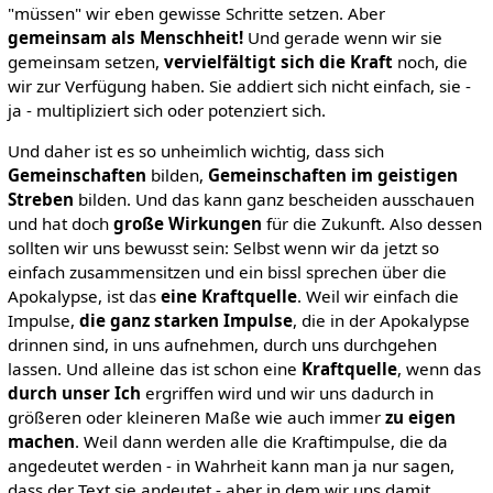
"müssen" wir eben gewisse Schritte setzen. Aber
gemeinsam als Menschheit!
Und gerade wenn wir sie
gemeinsam setzen,
vervielfältigt sich die Kraft
noch, die
wir zur Verfügung haben. Sie addiert sich nicht einfach, sie -
ja - multipliziert sich oder potenziert sich.
Und daher ist es so unheimlich wichtig, dass sich
Gemeinschaften
bilden,
Gemeinschaften im geistigen
Streben
bilden. Und das kann ganz bescheiden ausschauen
und hat doch
große Wirkungen
für die Zukunft. Also dessen
sollten wir uns bewusst sein: Selbst wenn wir da jetzt so
einfach zusammensitzen und ein bissl sprechen über die
Apokalypse, ist das
eine Kraftquelle
. Weil wir einfach die
Impulse,
die ganz starken Impulse
, die in der Apokalypse
drinnen sind, in uns aufnehmen, durch uns durchgehen
lassen. Und alleine das ist schon eine
Kraftquelle
, wenn das
durch unser Ich
ergriffen wird und wir uns dadurch in
größeren oder kleineren Maße wie auch immer
zu eigen
machen
. Weil dann werden alle die Kraftimpulse, die da
angedeutet werden - in Wahrheit kann man ja nur sagen,
dass der Text sie andeutet - aber in dem wir uns damit