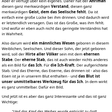
Aber er verfügt über kein eigenes. Daher hat der
Ahriman
diesen ganz merkwürdigen
Verstand
, diesen ganz
merkwürdigen
Geist, dem das Seelische fehlt
. Da ist
einfach eine große Lücke bei ihm drinnen. Und dadurch wird
er letztendlich versagen. Das ist das Große, was ihm fehlt.
Und wofür er eben auch nicht das geringste Verständnis hat
in Wahrheit.
Also darum wird
ein männliches Wesen
geboren in diesem
Weiblichen, Seelischen. Und dieser Sohn, der jetzt geboren
wird, soll der
Hirte aller Völker
sein mit dem
ehernen
Stabe
. Der
eherne Stab
, das ist auch wieder nichts anderes
als ein Bild für
das Ich
. Für
die Ich-Kraft
. Der aufgerichtete
Stab. Und das Eherne, das Eiserne, das drinnen ist - also das
Eisen ist ja in unserem Blut enthalten - und
das Blut ist
unser unmittelbares Werkzeug für das Ich
. In dem wirkt
es ganz unmittelbar. Dafür ein Bild.
Und jetzt ist es aber das ganz Interessante und das ist ganz
Wichtige:
"Und das Kind des Weibes wurde entrückt zu Gott