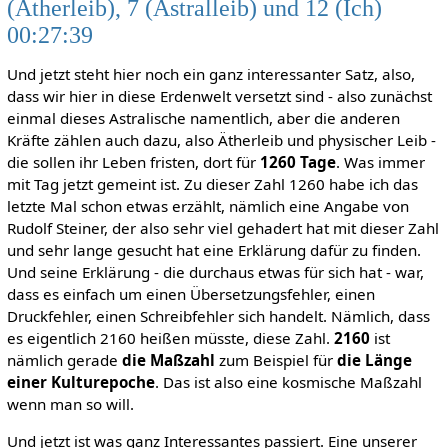
(Ätherleib), 7 (Astralleib) und 12 (Ich)
00:27:39
Und jetzt steht hier noch ein ganz interessanter Satz, also,
dass wir hier in diese Erdenwelt versetzt sind - also zunächst
einmal dieses Astralische namentlich, aber die anderen
Kräfte zählen auch dazu, also Ätherleib und physischer Leib -
die sollen ihr Leben fristen, dort für
1260 Tage
. Was immer
mit Tag jetzt gemeint ist. Zu dieser Zahl 1260 habe ich das
letzte Mal schon etwas erzählt, nämlich eine Angabe von
Rudolf Steiner, der also sehr viel gehadert hat mit dieser Zahl
und sehr lange gesucht hat eine Erklärung dafür zu finden.
Und seine Erklärung - die durchaus etwas für sich hat - war,
dass es einfach um einen Übersetzungsfehler, einen
Druckfehler, einen Schreibfehler sich handelt. Nämlich, dass
es eigentlich 2160 heißen müsste, diese Zahl.
2160
ist
nämlich gerade
die Maßzahl
zum Beispiel für
die Länge
einer Kulturepoche
. Das ist also eine kosmische Maßzahl
wenn man so will.
Und jetzt ist was ganz Interessantes passiert. Eine unserer