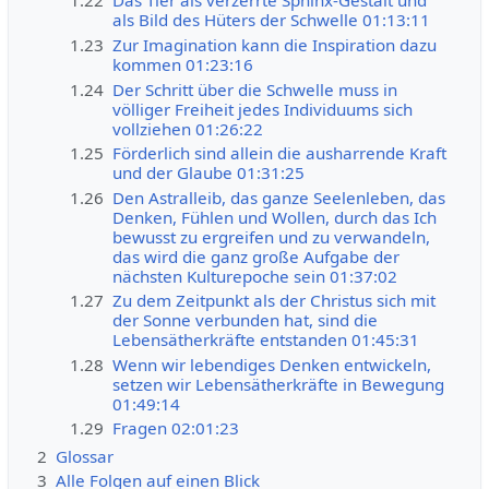
1.22
Das Tier als verzerrte Sphinx-Gestalt und
als Bild des Hüters der Schwelle 01:13:11
1.23
Zur Imagination kann die Inspiration dazu
kommen 01:23:16
1.24
Der Schritt über die Schwelle muss in
völliger Freiheit jedes Individuums sich
vollziehen 01:26:22
1.25
Förderlich sind allein die ausharrende Kraft
und der Glaube 01:31:25
1.26
Den Astralleib, das ganze Seelenleben, das
Denken, Fühlen und Wollen, durch das Ich
bewusst zu ergreifen und zu verwandeln,
das wird die ganz große Aufgabe der
nächsten Kulturepoche sein 01:37:02
1.27
Zu dem Zeitpunkt als der Christus sich mit
der Sonne verbunden hat, sind die
Lebensätherkräfte entstanden 01:45:31
1.28
Wenn wir lebendiges Denken entwickeln,
setzen wir Lebensätherkräfte in Bewegung
01:49:14
1.29
Fragen 02:01:23
2
Glossar
3
Alle Folgen auf einen Blick