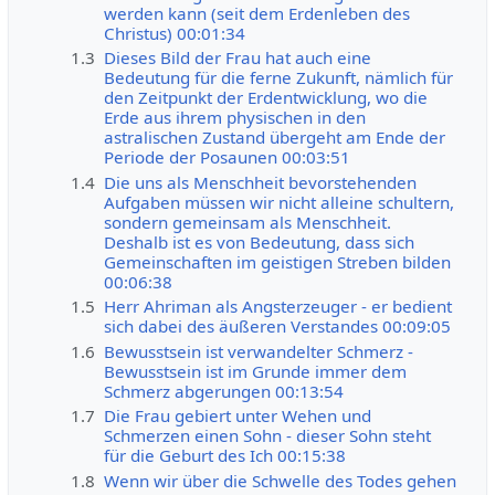
werden kann (seit dem Erdenleben des
Christus) 00:01:34
1.3
Dieses Bild der Frau hat auch eine
Bedeutung für die ferne Zukunft, nämlich für
den Zeitpunkt der Erdentwicklung, wo die
Erde aus ihrem physischen in den
astralischen Zustand übergeht am Ende der
Periode der Posaunen 00:03:51
1.4
Die uns als Menschheit bevorstehenden
Aufgaben müssen wir nicht alleine schultern,
sondern gemeinsam als Menschheit.
Deshalb ist es von Bedeutung, dass sich
Gemeinschaften im geistigen Streben bilden
00:06:38
1.5
Herr Ahriman als Angsterzeuger - er bedient
sich dabei des äußeren Verstandes 00:09:05
1.6
Bewusstsein ist verwandelter Schmerz -
Bewusstsein ist im Grunde immer dem
Schmerz abgerungen 00:13:54
1.7
Die Frau gebiert unter Wehen und
Schmerzen einen Sohn - dieser Sohn steht
für die Geburt des Ich 00:15:38
1.8
Wenn wir über die Schwelle des Todes gehen