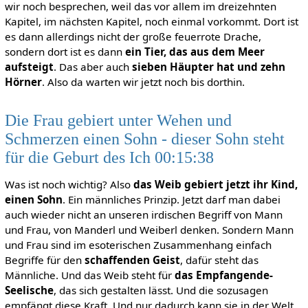
wir noch besprechen, weil das vor allem im dreizehnten
Kapitel, im nächsten Kapitel, noch einmal vorkommt. Dort ist
es dann allerdings nicht der große feuerrote Drache,
sondern dort ist es dann
ein Tier, das aus dem Meer
aufsteigt
. Das aber auch
sieben Häupter hat und zehn
Hörner
. Also da warten wir jetzt noch bis dorthin.
Die Frau gebiert unter Wehen und
Schmerzen einen Sohn - dieser Sohn steht
für die Geburt des Ich 00:15:38
Was ist noch wichtig? Also
das Weib gebiert jetzt ihr Kind,
einen Sohn
. Ein männliches Prinzip. Jetzt darf man dabei
auch wieder nicht an unseren irdischen Begriff von Mann
und Frau, von Manderl und Weiberl denken. Sondern Mann
und Frau sind im esoterischen Zusammenhang einfach
Begriffe für den
schaffenden Geist
, dafür steht das
Männliche. Und das Weib steht für
das Empfangende-
Seelische
, das sich gestalten lässt. Und die sozusagen
empfängt diese Kraft. Und nur dadurch kann sie in der Welt