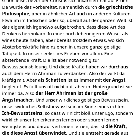
schon leise, bevor der Christus sich inkarniert hat auf Erden.
Da wurde das vorbereitet. Namentlich durch die
griechische
Philosophie
, aber in ähnlicher Art auch in anderen Kulturen.
Etwa im im Indischen oder so, überall auf der ganzen Welt ist
das eigentlich irgendwo aufgebrochen, dass diese Art des
Denkens hereinkam. In einer noch lebendigeren Weise, als
wir es heute haben, aber bereits trotzdem etwas, wo sich
Absterbenskräfte hineinziehen in unsere ganze geistige
Tätigkeit. In unser seelisches Erleben vor allem. Eine
absterbende Kraft. Die ist aber notwendig zur
Bewusstseinsbildung. Und diese Kräfte haben wir durchaus
auch dem Herrn Ahriman zu verdanken. Also der wirkt da
kräftig mit. Aber
als Schatten
ist es immer mit
der Angst
begleitet. Es fällt uns oft nicht auf, aber im Hintergrund ist sie
immer da. Also
der Herr Ahriman ist der große
Angstmacher
. Und unser wirkliches geistiges Bewusstsein,
unser wirkliches Selbstbewusstsein im Sinne eines echten
Ich-Bewusstseins
, so dass wir nicht bloß unser Ego, sondern
wirklich unser Ich erkennen lernen oder spüren lernen
wenigstens und darauf vertrauen lernen, das ist
die Kraft,
die diese Angst überwindet
. Und sie entsteht gerade aus