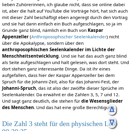
lieben Zuhörerinnen, ich glaube nicht, dass sie online dabei
ist, aber die halt auf YouTube die Vorträge hört, hat sich auch
mit dieser Zahl beschäftigt eben angeregt durch den Vortrag
und sie hat dann einfach ein Buch aufgeschlagen, so ja im
Grunde ganz blind, nämlich ein Buch von
Kaspar
Appenzeller
(
Anthroposophischer Seelenkalender
) nicht
über die Apokalypse, sondern über den
anthroposophischen Seelenkalender im Lichte der
Menschheitsentwicklung
. Und sie hat das auch ganz blind
als Seite aufgeschlagen und halt gelesen, was dort steht. Und
dort stehen ganz interessante Dinge. Da ist ihr eines
aufgefallen, dass hier der Kaspar Appenzeller bei dem
Spruch für die Johanni-Zeit, also für das Johanni-Fest, der
Johanni-Spruch
, das ist also der zwölfte dieser Sprüche im
Seelenkalender. Da erwähnt er die Zahlen 3, 5, 7 und 12.
Und sagt ganz deutlich, die stehen für
die Wesensglieder
ᐃ
des Menschen
. Und das hat eine große Berechtigung.
ᐁ
Die Zahl 3 steht für den physischen Leib