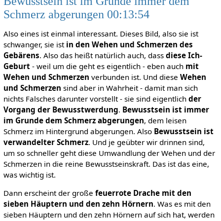
Bewusstsein ist im Grunde immer dem
Schmerz abgerungen 00:13:54
Also eines ist einmal interessant. Dieses Bild, also sie ist
schwanger, sie ist
in den Wehen und Schmerzen des
Gebärens
. Also das heißt natürlich auch, dass
diese Ich-
Geburt
- weil um die geht es eigentlich - eben auch
mit
Wehen und Schmerzen
verbunden ist. Und diese
Wehen
und Schmerzen
sind aber in Wahrheit - damit man sich
nichts Falsches darunter vorstellt - sie sind eigentlich
der
Vorgang der Bewusstwerdung
.
Bewusstsein ist immer
im Grunde dem Schmerz abgerungen
, dem leisen
Schmerz im Hintergrund abgerungen. Also
Bewusstsein ist
verwandelter Schmerz
. Und je geübter wir drinnen sind,
um so schneller geht diese Umwandlung der Wehen und der
Schmerzen in die reine Bewusstseinskraft. Das ist das eine,
was wichtig ist.
Dann erscheint der große
feuerrote Drache mit den
sieben Häuptern und den zehn Hörnern
. Was es mit den
sieben Häuptern und den zehn Hörnern auf sich hat, werden