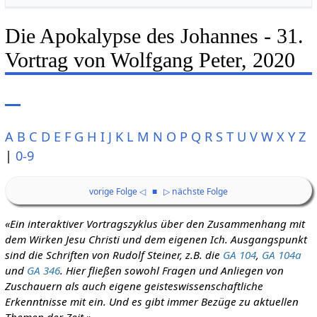
Die Apokalypse des Johannes - 31.
Vortrag von Wolfgang Peter, 2020
A
B
C
D
E
F
G
H
I
J
K
L
M
N
O
P
Q
R
S
T
U
V
W
X
Y
Z
|
0-9
vorige Folge ◁
■
▷ nächste Folge
«Ein interaktiver Vortragszyklus über den Zusammenhang mit
dem Wirken Jesu Christi und dem eigenen Ich. Ausgangspunkt
sind die Schriften von Rudolf Steiner, z.B. die
GA 104
,
GA 104a
und
GA 346
. Hier fließen sowohl Fragen und Anliegen von
Zuschauern als auch eigene geisteswissenschaftliche
Erkenntnisse mit ein. Und es gibt immer Bezüge zu aktuellen
Themen der Zeit.»