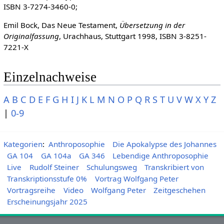
ISBN 3-7274-3460-0;
Emil Bock, Das Neue Testament,
Übersetzung in der
Originalfassung
, Urachhaus, Stuttgart 1998, ISBN 3-8251-
7221-X
Einzelnachweise
A
B
C
D
E
F
G
H
I
J
K
L
M
N
O
P
Q
R
S
T
U
V
W
X
Y
Z
|
0-9
Kategorien
:
Anthroposophie
Die Apokalypse des Johannes
GA 104
GA 104a
GA 346
Lebendige Anthroposophie
Live
Rudolf Steiner
Schulungsweg
Transkribiert von
Transkriptionsstufe 0%
Vortrag Wolfgang Peter
Vortragsreihe
Video
Wolfgang Peter
Zeitgeschehen
Erscheinungsjahr 2025