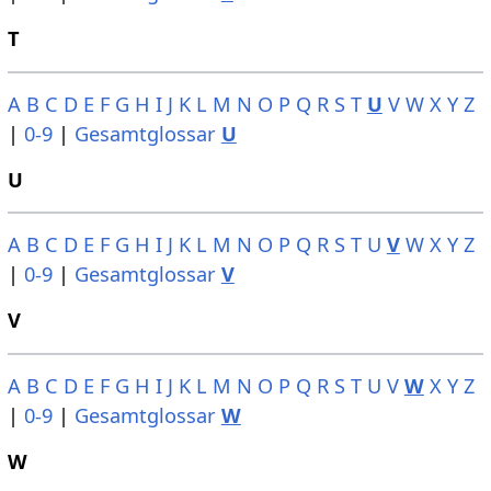
T
A
B
C
D
E
F
G
H
I
J
K
L
M
N
O
P
Q
R
S
T
U
V
W
X
Y
Z
|
0-9
|
Gesamtglossar
U
U
A
B
C
D
E
F
G
H
I
J
K
L
M
N
O
P
Q
R
S
T
U
V
W
X
Y
Z
|
0-9
|
Gesamtglossar
V
V
A
B
C
D
E
F
G
H
I
J
K
L
M
N
O
P
Q
R
S
T
U
V
W
X
Y
Z
|
0-9
|
Gesamtglossar
W
W