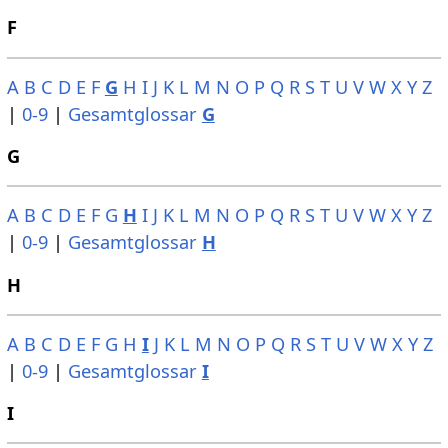
F
A
B
C
D
E
F
G
H
I
J
K
L
M
N
O
P
Q
R
S
T
U
V
W
X
Y
Z
|
0-9
|
Gesamtglossar
G
G
A
B
C
D
E
F
G
H
I
J
K
L
M
N
O
P
Q
R
S
T
U
V
W
X
Y
Z
|
0-9
|
Gesamtglossar
H
H
A
B
C
D
E
F
G
H
I
J
K
L
M
N
O
P
Q
R
S
T
U
V
W
X
Y
Z
|
0-9
|
Gesamtglossar
I
I