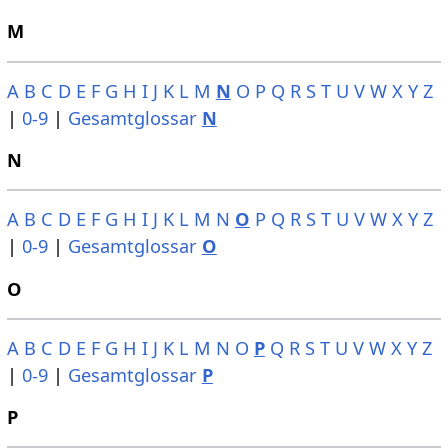
M
A
B
C
D
E
F
G
H
I
J
K
L
M
N
O
P
Q
R
S
T
U
V
W
X
Y
Z
|
0-9
|
Gesamtglossar
N
N
A
B
C
D
E
F
G
H
I
J
K
L
M
N
O
P
Q
R
S
T
U
V
W
X
Y
Z
|
0-9
|
Gesamtglossar
O
O
A
B
C
D
E
F
G
H
I
J
K
L
M
N
O
P
Q
R
S
T
U
V
W
X
Y
Z
|
0-9
|
Gesamtglossar
P
P