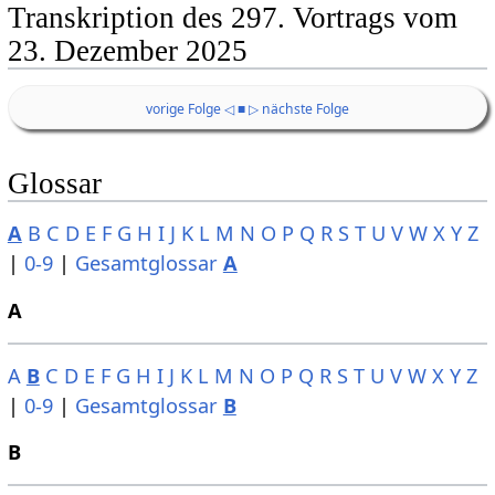
Transkription des 297. Vortrags vom
23. Dezember 2025
vorige Folge ◁
■
▷ nächste Folge
Glossar
A
B
C
D
E
F
G
H
I
J
K
L
M
N
O
P
Q
R
S
T
U
V
W
X
Y
Z
|
0-9
|
Gesamtglossar
A
A
A
B
C
D
E
F
G
H
I
J
K
L
M
N
O
P
Q
R
S
T
U
V
W
X
Y
Z
|
0-9
|
Gesamtglossar
B
B