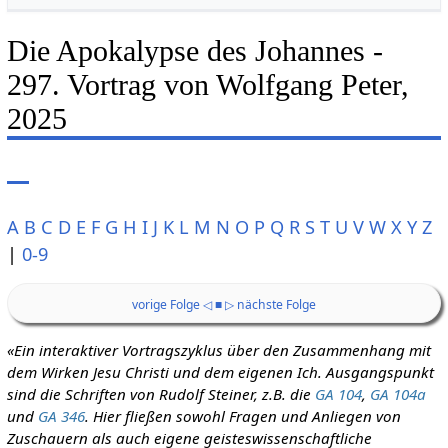
Die Apokalypse des Johannes -
297. Vortrag von Wolfgang Peter,
2025
A
B
C
D
E
F
G
H
I
J
K
L
M
N
O
P
Q
R
S
T
U
V
W
X
Y
Z
|
0-9
vorige Folge ◁
■
▷ nächste Folge
«Ein interaktiver Vortragszyklus über den Zusammenhang mit
dem Wirken Jesu Christi und dem eigenen Ich. Ausgangspunkt
sind die Schriften von Rudolf Steiner, z.B. die
GA 104
,
GA 104a
und
GA 346
. Hier fließen sowohl Fragen und Anliegen von
Zuschauern als auch eigene geisteswissenschaftliche