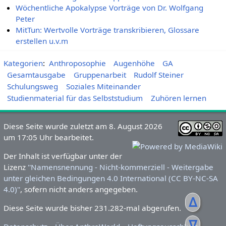
Wöchentliche Apokalypse Vorträge von Dr. Wolfgang
Peter
MitTun: Wertvolle Vorträge transkribieren, Glossare
erstellen u.v.m
Kategorien
:
Anthroposophie
Augenhöhe
GA
Gesamtausgabe
Gruppenarbeit
Rudolf Steiner
Schulungsweg
Soziales Miteinander
Studienmaterial für das Selbststudium
Zuhören lernen
Diese Seite wurde zuletzt am 8. August 2026
um 17:05 Uhr bearbeitet.
Der Inhalt ist verfügbar unter der
Lizenz
''Namensnennung - Nicht-kommerziell - Weitergabe
unter gleichen Bedingungen 4.0 International (CC BY-NC-SA
4.0)''
, sofern nicht anders angegeben.
ᐃ
Diese Seite wurde bisher 231.282-mal abgerufen.
ᐁ