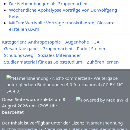
Die Nebenübungen als Gruppenarbeit
Wöchentliche Apokalypse Vorträge von Dr. Wolfgang
Peter
MitTun: Wertvolle Vorträge transkribieren, Glossare
erstellen u.v.m
Kategorien
:
Anthroposophie
Augenhöhe
GA
Gesamtausgabe
Gruppenarbeit
Rudolf Steiner
Schulungsweg
Soziales Miteinander
Studienmaterial für das Selbststudium
Zuhören lernen
Diese Seite wurde zuletzt am 8.
August 2026 um 17:05 Uhr
bearbeitet.
Der Inhalt ist verfügbar unter der Lizenz
''Namensnennung -
Nicht-kommerziell - Weitergabe unter gleichen Bedingungen