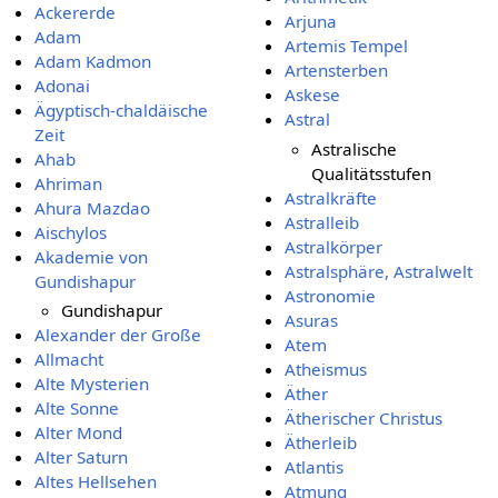
Ackererde
Arjuna
Adam
Artemis Tempel
Adam Kadmon
Artensterben
Adonai
Askese
Ägyptisch-chaldäische
Astral
Zeit
Astralische
Ahab
Qualitätsstufen
Ahriman
Astralkräfte
Ahura Mazdao
Astralleib
Aischylos
Astralkörper
Akademie von
Astralsphäre, Astralwelt
Gundishapur
Astronomie
Gundishapur
Asuras
Alexander der Große
Atem
Allmacht
Atheismus
Alte Mysterien
Äther
Alte Sonne
Ätherischer Christus
Alter Mond
Ätherleib
Alter Saturn
Atlantis
Altes Hellsehen
Atmung