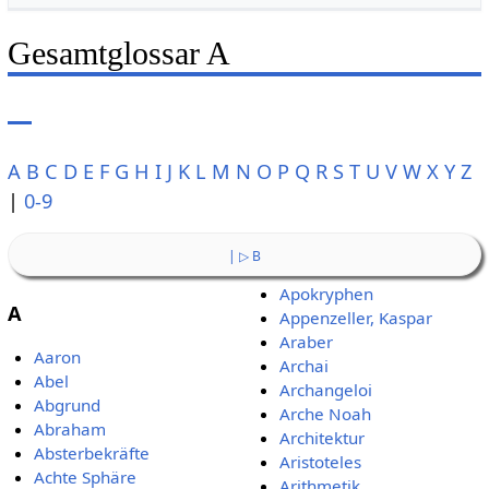
Gesamtglossar A
A
B
C
D
E
F
G
H
I
J
K
L
M
N
O
P
Q
R
S
T
U
V
W
X
Y
Z
|
0-9
| ▷ B
Apokryphen
A
Appenzeller, Kaspar
Araber
Aaron
Archai
Abel
Archangeloi
Abgrund
Arche Noah
Abraham
Architektur
Absterbekräfte
Aristoteles
Achte Sphäre
Arithmetik