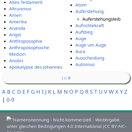
Altes Testament
Atom
Altruismus
Auferstehung
Amen
Auferstehungsleib
Amerika
Aufrichtekraft
Ananda
Aufstieg
Angst
Auge
Anthroposophie
Auge um Auge
Anthroposophische
Aura
Medizin
Ausscheidung
Anubis
Autismus
Apokalypse des Johannes
| ▷ B
A
B
C
D
E
F
G
H
I
J
K
L
M
N
O
P
Q
R
S
T
U
V
W
X
Y
Z
|
0-9