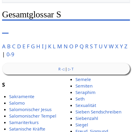
Gesamtglossar S
A
B
C
D
E
F
G
H
I
J
K
L
M
N
O
P
Q
R
S
T
U
V
W
X
Y
Z
|
0-9
R ◁
|
▷ T
Semele
S
Semiten
Seraphim
Sakramente
Seth
Salomo
Sexualität
Salomonischer Jesus
Sieben Sendschreiben
Salomonischer Tempel
Siebenzahl
Samariterkurs
Siegel
Satanische Kräfte
Freud, Sigmund