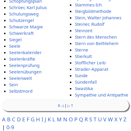
Schöpfungsplan
Stammes-Ich
Schröer, Karl Julius
Steigbildmethode
Schulungsweg
Stein, Walter Johannes
Schutzengel
Steiner, Rudolf
Schwarze Magie
Steinzeit
Schwerkraft
Stern des Menschen
Siegel
Stern von Bethlehem
Seele
Sterne
Seelenkalender
Stierkult
Seelenkräfte
Stofflicher Leib
Seelenprüfung
Strader-Apparat
Seelenübungen
Sünde
Seelenwelt
Sündenfall
Sein
Swastika
Selbstmord
Sympathie und Antipathie
R ◁
|
▷ T
A
B
C
D
E
F
G
H
I
J
K
L
M
N
O
P
Q
R
S
T
U
V
W
X
Y
Z
|
0-9