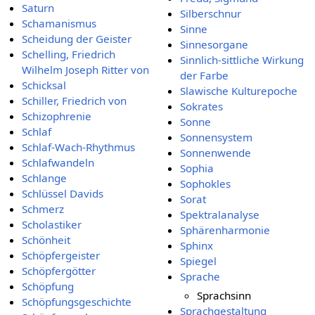
Saturn
Silberschnur
Schamanismus
Sinne
Scheidung der Geister
Sinnesorgane
Schelling, Friedrich
Sinnlich-sittliche Wirkung
Wilhelm Joseph Ritter von
der Farbe
Schicksal
Slawische Kulturepoche
Schiller, Friedrich von
Sokrates
Schizophrenie
Sonne
Schlaf
Sonnensystem
Schlaf-Wach-Rhythmus
Sonnenwende
Schlafwandeln
Sophia
Schlange
Sophokles
Schlüssel Davids
Sorat
Schmerz
Spektralanalyse
Scholastiker
Sphärenharmonie
Schönheit
Sphinx
Schöpfergeister
Spiegel
Schöpfergötter
Sprache
Schöpfung
Sprachsinn
Schöpfungsgeschichte
Sprachgestaltung