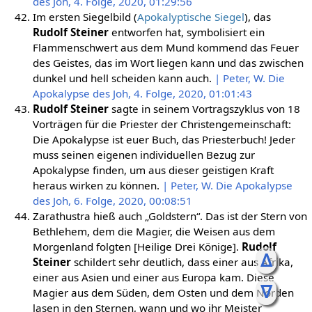
des Joh, 4. Folge, 2020, 01:29:56
Im ersten Siegelbild (
Apokalyptische Siegel
), das
Rudolf Steiner
entworfen hat, symbolisiert ein
Flammenschwert aus dem Mund kommend das Feuer
des Geistes, das im Wort liegen kann und das zwischen
dunkel und hell scheiden kann auch.
| Peter, W. Die
Apokalypse des Joh, 4. Folge, 2020, 01:01:43
Rudolf Steiner
sagte in seinem Vortragszyklus von 18
Vorträgen für die Priester der Christengemeinschaft:
Die Apokalypse ist euer Buch, das Priesterbuch! Jeder
muss seinen eigenen individuellen Bezug zur
Apokalypse finden, um aus dieser geistigen Kraft
heraus wirken zu können.
| Peter, W. Die Apokalypse
des Joh, 6. Folge, 2020, 00:08:51
Zarathustra hieß auch „Goldstern“. Das ist der Stern von
Bethlehem, dem die Magier, die Weisen aus dem
Morgenland folgten [Heilige Drei Könige].
Rudolf
ᐃ
Steiner
schildert sehr deutlich, dass einer aus Afrika,
einer aus Asien und einer aus Europa kam. Diese
ᐁ
Magier aus dem Süden, dem Osten und dem Norden
lasen in den Sternen, wann und wo ihr Meister