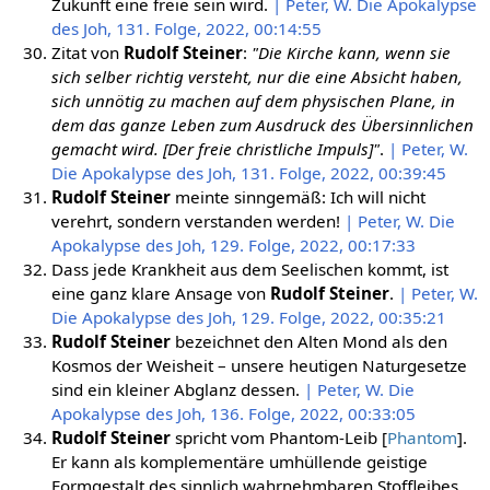
Zukunft eine freie sein wird.
| Peter, W. Die Apokalypse
des Joh, 131. Folge, 2022, 00:14:55
Zitat von
Rudolf Steiner
:
"Die Kirche kann, wenn sie
sich selber richtig versteht, nur die eine Absicht haben,
sich unnötig zu machen auf dem physischen Plane, in
dem das ganze Leben zum Ausdruck des Übersinnlichen
gemacht wird. [Der freie christliche Impuls]"
.
| Peter, W.
Die Apokalypse des Joh, 131. Folge, 2022, 00:39:45
Rudolf Steiner
meinte sinngemäß: Ich will nicht
verehrt, sondern verstanden werden!
| Peter, W. Die
Apokalypse des Joh, 129. Folge, 2022, 00:17:33
Dass jede Krankheit aus dem Seelischen kommt, ist
eine ganz klare Ansage von
Rudolf Steiner
.
| Peter, W.
Die Apokalypse des Joh, 129. Folge, 2022, 00:35:21
Rudolf Steiner
bezeichnet den Alten Mond als den
Kosmos der Weisheit – unsere heutigen Naturgesetze
sind ein kleiner Abglanz dessen.
| Peter, W. Die
Apokalypse des Joh, 136. Folge, 2022, 00:33:05
Rudolf Steiner
spricht vom Phantom-Leib [
Phantom
].
Er kann als komplementäre umhüllende geistige
Formgestalt des sinnlich wahrnehmbaren Stoffleibes