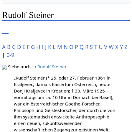
Rudolf Steiner
A
B
C
D
E
F
G
H
I
J
K
L
M
N
O
P
Q
R
S
T
U
V
W
X
Y
Z
|
0-9
Siehe auch →
Rudolf Steiner
„Rudolf Steiner (* 25. oder 27. Februar 1861 in
Kraljevec, damals Kaisertum Österreich, heute
Donji Kraljevec in Kroatien; † 30. März 1925
vormittags um ca. 10 Uhr in Dornach bei Basel),
war ein österreichischer Goethe-Forscher,
Philosoph und Geistesforscher, der durch die von
ihm systematisch entwickelte Anthroposophie
einen neuen, zukunftsweisenden
wissenschaftlichen Zugang zur geistigen Welt