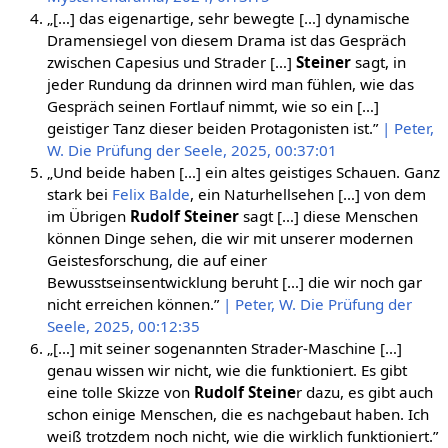
„[…] das eigenartige, sehr bewegte […] dynamische
Dramensiegel von diesem Drama ist das Gespräch
zwischen Capesius und Strader […]
Steiner
sagt, in
jeder Rundung da drinnen wird man fühlen, wie das
Gespräch seinen Fortlauf nimmt, wie so ein […]
geistiger Tanz dieser beiden Protagonisten ist.”
| Peter,
W. Die Prüfung der Seele, 2025, 00:37:01
„Und beide haben […] ein altes geistiges Schauen. Ganz
stark bei
Felix Balde
, ein Naturhellsehen […] von dem
im Übrigen
Rudolf Steiner
sagt […] diese Menschen
können Dinge sehen, die wir mit unserer modernen
Geistesforschung, die auf einer
Bewusstseinsentwicklung beruht […] die wir noch gar
nicht erreichen können.”
| Peter, W. Die Prüfung der
Seele, 2025, 00:12:35
„[…] mit seiner sogenannten Strader-Maschine […]
genau wissen wir nicht, wie die funktioniert. Es gibt
eine tolle Skizze von
Rudolf Steine
r dazu, es gibt auch
schon einige Menschen, die es nachgebaut haben. Ich
weiß trotzdem noch nicht, wie die wirklich funktioniert.”