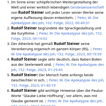
Im Sinne einer schöpferischen Weitergestaltung der
Welt und einer wirklich lebendigen
Geisteswissenschaft
von
Rudolf Steiner
soll jeder Leser seiner Werke seine
eigene Auffassung davon entwickeln.
| Peter, W. Die
Apokalypse des Joh, 102. Folge, 2022, 00:40:31
Rudolf Steiner
begründete die Sprachgestaltung und
die Eurythmie.
| Peter, W. Die Apokalypse des Joh, 152.
Folge, 2023, 00:14:02
Der Ätherleib hat gemäß
Rudolf Steiner
seine
Verankerung organisch im ganzen Körper (RS).
| Peter,
W. Die Apokalypse des Joh, 152. Folge, 2023, 00:19:59
Rudolf Steiner
sagte sehr deutlich, dass Raben Boten
aus der Seelenwelt sind.
| Peter, W. Die Apokalypse des
Joh, 152. Folge, 2023, 01:29:45
Rudolf Steiner:
Der Mensch hatte anfangs beide
Geschlechter in sich.
| Peter, W. Die Apokalypse des Joh,
152. Folge, 2023, 01:40:19
Rudolf Steiner
gibt wichtige Hinweise über die Paulus-
Worte "Glaube-Liebe-Hoffnung", vor allem, was mit
Glaube gemeint ist.
| Peter, W. Die Apokalypse des Joh,
151. Folge, 2023, 00:10:46