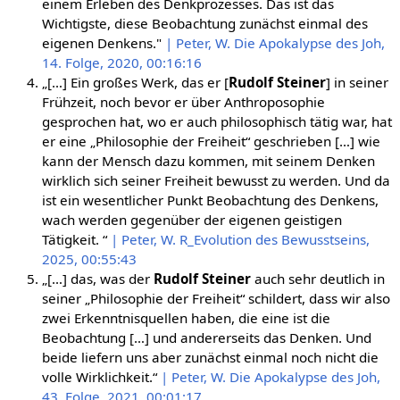
einem Erleben des Denkprozesses. Das ist das
Wichtigste, diese Beobachtung zunächst einmal des
eigenen Denkens."
| Peter, W. Die Apokalypse des Joh,
14. Folge, 2020, 00:16:16
„[…] Ein großes Werk, das er [
Rudolf Steiner
] in seiner
Frühzeit, noch bevor er über Anthroposophie
gesprochen hat, wo er auch philosophisch tätig war, hat
er eine „Philosophie der Freiheit“ geschrieben […] wie
kann der Mensch dazu kommen, mit seinem Denken
wirklich sich seiner Freiheit bewusst zu werden. Und da
ist ein wesentlicher Punkt Beobachtung des Denkens,
wach werden gegenüber der eigenen geistigen
Tätigkeit. “
| Peter, W. R_Evolution des Bewusstseins,
2025, 00:55:43
„[…] das, was der
Rudolf Steiner
auch sehr deutlich in
seiner „Philosophie der Freiheit“ schildert, dass wir also
zwei Erkenntnisquellen haben, die eine ist die
Beobachtung […] und andererseits das Denken. Und
beide liefern uns aber zunächst einmal noch nicht die
volle Wirklichkeit.“
| Peter, W. Die Apokalypse des Joh,
43. Folge, 2021, 00:01:17