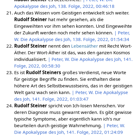
Apokalypse des Joh, 138. Folge, 2022, 00:46:18
Auch das Wissen vom Geistigen entwickelt sich weiter.
Rudolf Steiner
hat mehr gesehen, als die
Eingeweihten vor ihm sehen konnten. Und Eingeweihte
der Zukunft werden noch mehr sehen können.
| Peter,
W. Die Apokalypse des Joh, 138. Folge, 2022, 01:54:34
Rudolf Steiner
nennt den
Lebensäther
mit Recht Wort-
Äther. Der Wort-Äther ist das, was den ganzen Kosmos
individualisiert.
| Peter, W. Die Apokalypse des Joh, 141.
Folge, 2022, 00:58:30
Es ist
Rudolf Steiners
großes Verdienst, neue Worte
für geistige Begriffe zu finden. Sie enthalten diese
höhere Art des Selbstbewusstseins, das in der geistigen
Welt ganz wach sein kann.
| Peter, W. Die Apokalypse
des Joh, 141. Folge, 2022, 01:03:47
Rudolf Steiner
spricht von Ich-losen Menschen. Vor
deren Diagnose muss gewarnt werden. Es gibt gewisse
typische Symptome, aber eigentlich kann ich's nur
beurteilen durch geistige Wahrnehmung.
| Peter, W.
Die Apokalypse des Joh, 141. Folge, 2022, 01:24:09