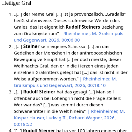
Heiliger Gral
„[…] der Name Gral […] ist ja provenzalisch. „Gradalis“
heißt stufenweise. Dieses stufenweise Werden des
Grales, das ist eigentlich
Rudolf Steiners
Beziehung
zum Gralsmysterium“
| Rheinheimer, M. Gralsimpuls
und Gegenwart, 2026, 00:06:00
„[…]
Steiner
sein eigenes Schicksal […] an das
Gedeihen der Menschen in der anthroposophischen
Bewegung verknüpft hat […] er doch merkte, dieser
Weihnachts-Gral, den er in die Herzen eines jeden
einzelnen Gralsritters gelegt hat […] das ist nicht in der
Weise aufgenommen worden.”
| Rheinheimer, M.
Gralsimpuls und Gegenwart, 2026, 00:18:10
„[…]
Rudolf Steiner
hat das gesagt […] Man soll
offenbar auch bei Lohengrin nicht die Frage stellen:
Wer war das? […] was kommt durch diesen
Schwanenritter in die Welt hinein?“
| Rheinheimer, M.
Kaspar Hauser, Ludwig II., Richard Wagner, 2026,
00:18:52
“[…]
Rudolf Steiner
hat ja vor 100 Jahren einiges über