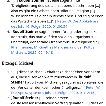
"[…]
Rudolf Steiner
hat eine sogenannte
'Dreigliederung des sozialen Lebens' beschrieben […]
also es gibt ein Geistesleben, Bildung, Religion […]
Wissenschaft. Es gibt ein Rechtsleben. Und es gibt eben
das Wirtschaftsleben […]"
| Peter, W. Die Apokalypse
des Joh, 14. Folge, 2020, 01:00:54
„
Rudolf Steiner
sagte immer: Dreigliederung ist kein
Konstrukt, das man auf den sozialen Organismus
überstülpt, der soziale Organismus ist dreigliedrig.”
|
Rheinheimer, M. Goethes Märchen und der Kultus
Michaels, 2025, 00:49:18
Erzengel Michael
"[…] dieses Michael-Zeitalter zeichnet eben vor allem
aus, dieses Denken weiterzuentwickeln.
Rudolf
Steiner
hat oft vom Michael gesagt, er ist so etwas wie
der Verwalter der kosmischen Intelligenz."
| Peter, W.
Die Apokalypse des Joh, 11. Folge, 2020, 01:12:45
„
Rudolf Steiner
[…] seinen ersten
geisteswissenschaftlichen Vortrag gehalten […] dass er