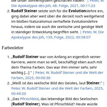
die unser Sonnensystem geschaffen haben.“
| Peter, W.
Die Apokalypse des Joh, 48. Folge, 2021, 00:11:23
Rudolf Steiner
setzte sich für die
Evolution
slehre ein,
ging dabei aber weit über die derzeit noch weitgehend
im bloßen Naturalismus verhaftete Evolutionslehre
hinaus, indem sie auch die seelische und geistige Welt
in ständiger Entwicklung begriffen sieht.
| Peter, W. Die
Apokalypse des Joh, 139. Folge, 2022, 00:58:07
Farbenlehre
„
Rudolf Steiner
war von Anfang an eigentlich seiner
Karriere, wenn man so will, beschäftigt eben auch mit
dem Thema Farben. Das war ihm immer sehr, sehr
wichtig […] “
| Peter, W. Rudolf Steiner und die Welt der
Farben, 2025, 00:00:38
„Weiß ist das seelische Bild des Geistes, laut
Steiner
.”
|
Peter, W. Rudolf Steiner und die Welt der Farben, 2025,
00:49:20
„Das
Pfirsichblüt
, das lebendige Bild des Seelischen
[
Rudolf Steiner
]. Was ist Pfirsichblüt? Heute würde