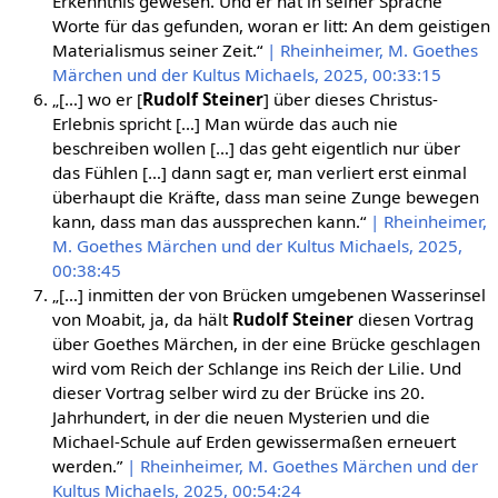
Erkenntnis gewesen. Und er hat in seiner Sprache
Worte für das gefunden, woran er litt: An dem geistigen
Materialismus seiner Zeit.“
| Rheinheimer, M. Goethes
Märchen und der Kultus Michaels, 2025, 00:33:15
„[…] wo er [
Rudolf Steiner
] über dieses Christus-
Erlebnis spricht […] Man würde das auch nie
beschreiben wollen […] das geht eigentlich nur über
das Fühlen […] dann sagt er, man verliert erst einmal
überhaupt die Kräfte, dass man seine Zunge bewegen
kann, dass man das aussprechen kann.“
| Rheinheimer,
M. Goethes Märchen und der Kultus Michaels, 2025,
00:38:45
„[…] inmitten der von Brücken umgebenen Wasserinsel
von Moabit, ja, da hält
Rudolf Steiner
diesen Vortrag
über Goethes Märchen, in der eine Brücke geschlagen
wird vom Reich der Schlange ins Reich der Lilie. Und
dieser Vortrag selber wird zu der Brücke ins 20.
Jahrhundert, in der die neuen Mysterien und die
Michael-Schule auf Erden gewissermaßen erneuert
werden.”
| Rheinheimer, M. Goethes Märchen und der
Kultus Michaels, 2025, 00:54:24