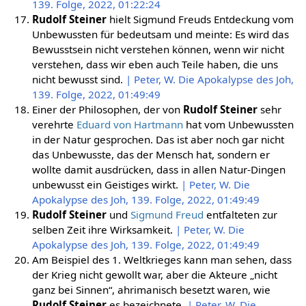
139. Folge, 2022, 01:22:24
Rudolf Steiner
hielt Sigmund Freuds Entdeckung vom
Unbewussten für bedeutsam und meinte: Es wird das
Bewusstsein nicht verstehen können, wenn wir nicht
verstehen, dass wir eben auch Teile haben, die uns
nicht bewusst sind.
| Peter, W. Die Apokalypse des Joh,
139. Folge, 2022, 01:49:49
Einer der Philosophen, der von
Rudolf Steiner
sehr
verehrte
Eduard von Hartmann
hat vom Unbewussten
in der Natur gesprochen. Das ist aber noch gar nicht
das Unbewusste, das der Mensch hat, sondern er
wollte damit ausdrücken, dass in allen Natur-Dingen
unbewusst ein Geistiges wirkt.
| Peter, W. Die
Apokalypse des Joh, 139. Folge, 2022, 01:49:49
Rudolf Steiner
und
Sigmund Freud
entfalteten zur
selben Zeit ihre Wirksamkeit.
| Peter, W. Die
Apokalypse des Joh, 139. Folge, 2022, 01:49:49
Am Beispiel des 1. Weltkrieges kann man sehen, dass
der Krieg nicht gewollt war, aber die Akteure „nicht
ganz bei Sinnen“, ahrimanisch besetzt waren, wie
Rudolf Steiner
es bezeichnete.
| Peter, W. Die