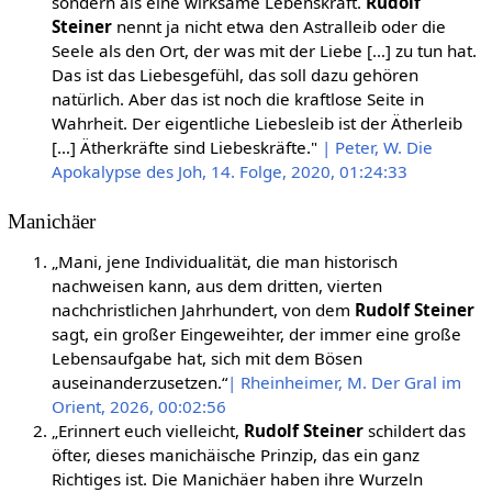
sondern als eine wirksame Lebenskraft.
Rudolf
Steiner
nennt ja nicht etwa den Astralleib oder die
Seele als den Ort, der was mit der Liebe […] zu tun hat.
Das ist das Liebesgefühl, das soll dazu gehören
natürlich. Aber das ist noch die kraftlose Seite in
Wahrheit. Der eigentliche Liebesleib ist der Ätherleib
[…] Ätherkräfte sind Liebeskräfte."
| Peter, W. Die
Apokalypse des Joh, 14. Folge, 2020, 01:24:33
Manichäer
„Mani, jene Individualität, die man historisch
nachweisen kann, aus dem dritten, vierten
nachchristlichen Jahrhundert, von dem
Rudolf Steiner
sagt, ein großer Eingeweihter, der immer eine große
Lebensaufgabe hat, sich mit dem Bösen
auseinanderzusetzen.“
| Rheinheimer, M. Der Gral im
Orient, 2026, 00:02:56
„Erinnert euch vielleicht,
Rudolf Steiner
schildert das
öfter, dieses manichäische Prinzip, das ein ganz
Richtiges ist. Die Manichäer haben ihre Wurzeln