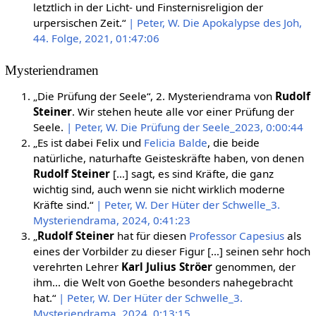
letztlich in der Licht- und Finsternisreligion der
urpersischen Zeit.“
| Peter, W. Die Apokalypse des Joh,
44. Folge, 2021, 01:47:06
Mysteriendramen
„Die Prüfung der Seele“, 2. Mysteriendrama von
Rudolf
Steiner
. Wir stehen heute alle vor einer Prüfung der
Seele.
| Peter, W. Die Prüfung der Seele_2023, 0:00:44
„Es ist dabei Felix und
Felicia Balde
, die beide
natürliche, naturhafte Geisteskräfte haben, von denen
Rudolf Steiner
[…] sagt, es sind Kräfte, die ganz
wichtig sind, auch wenn sie nicht wirklich moderne
Kräfte sind.“
| Peter, W. Der Hüter der Schwelle_3.
Mysteriendrama, 2024, 0:41:23
„
Rudolf Steiner
hat für diesen
Professor Capesius
als
eines der Vorbilder zu dieser Figur […] seinen sehr hoch
verehrten Lehrer
Karl Julius Ströer
genommen, der
ihm... die Welt von Goethe besonders nahegebracht
hat.“
| Peter, W. Der Hüter der Schwelle_3.
Mysteriendrama, 2024, 0:13:15