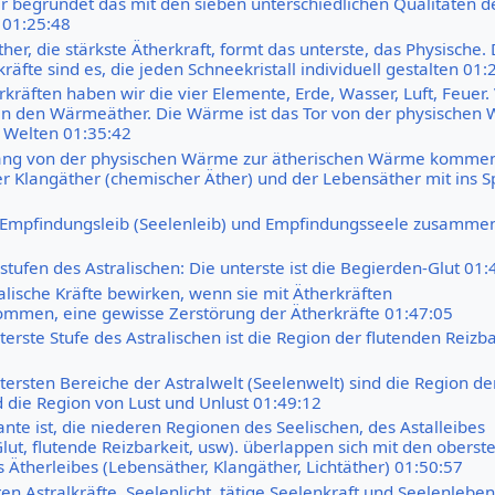
er begründet das mit den sieben unterschiedlichen Qualitäten d
 01:25:48
er, die stärkste Ätherkraft, formt das unterste, das Physische. 
äfte sind es, die jeden Schneekristall individuell gestalten 01:
kräften haben wir die vier Elemente, Erde, Wasser, Luft, Feuer.
 in den Wärmeäther. Die Wärme ist das Tor von der physischen W
 Welten 01:35:42
ng von der physischen Wärme zur ätherischen Wärme kommen
der Klangäther (chemischer Äther) und der Lebensäther mit ins S
st Empfindungsleib (Seelenleib) und Empfindungsseele zusamme
stufen des Astralischen: Die unterste ist die Begierden-Glut 01:
alische Kräfte bewirken, wenn sie mit Ätherkräften
men, eine gewisse Zerstörung der Ätherkräfte 01:47:05
erste Stufe des Astralischen ist die Region der flutenden Reizba
tersten Bereiche der Astralwelt (Seelenwelt) sind die Region de
die Region von Lust und Unlust 01:49:12
nte ist, die niederen Regionen des Seelischen, des Astalleibes
lut, flutende Reizbarkeit, usw). überlappen sich mit den oberst
 Ätherleibes (Lebensäther, Klangäther, Lichtäther) 01:50:57
en Astralkräfte, Seelenlicht, tätige Seelenkraft und Seelenleben