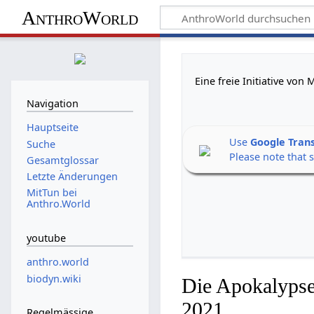
AnthroWorld
Eine freie Initiative vo
Navigation
Hauptseite
Use
Google Tran
Suche
Please note that 
Gesamtglossar
Letzte Änderungen
MitTun bei
Anthro.World
youtube
anthro.world
biodyn.wiki
Die Apokalypse
2021
Regelmässige