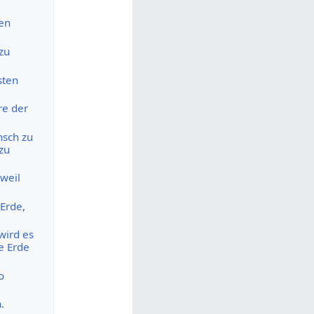
en
zu
sten
re der
nsch zu
zu
weil
Erde,
wird es
e Erde
o
.