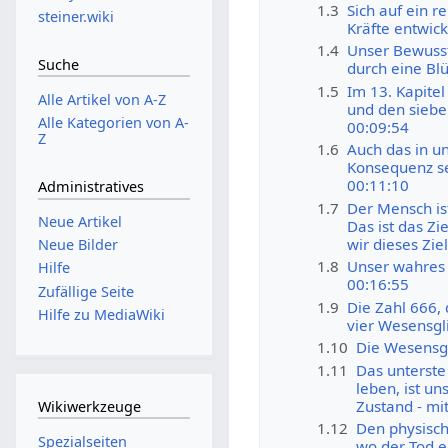
1.3
Sich auf ein r
steiner.wiki
Kräfte entwick
1.4
Unser Bewusst
Suche
durch eine Bl
1.5
Im 13. Kapite
Alle Artikel von A-Z
und den siebe
Alle Kategorien von A-
00:09:54
Z
1.6
Auch das in un
Konsequenz se
00:11:10
Administratives
1.7
Der Mensch is
Neue Artikel
Das ist das Zi
wir dieses Zie
Neue Bilder
1.8
Unser wahres 
Hilfe
00:16:55
Zufällige Seite
1.9
Die Zahl 666, 
Hilfe zu MediaWiki
vier Wesensgl
1.10
Die Wesensgl
1.11
Das unterste
leben, ist u
Zustand - mi
Wikiwerkzeuge
1.12
Den physisch
Spezialseiten
wo der Tod ei