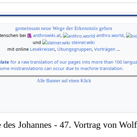
gemeinsam neue Wege der Erkenntnis gehen
n Menschen bei
anthrowiki.at
,
anthro.world
,
und
steiner.wiki
mit online
Lesekreisen
,
Übungsgruppen
,
Vorträgen
...
slate
for a raw translation of our pages into more than 100 langu
some mistranslations can occur due to machine translation.
Alle Banner auf einen Klick
 des Johannes - 47. Vortrag von Wolf