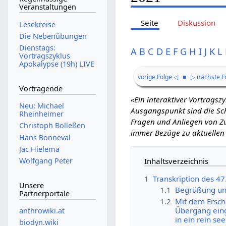
Veranstaltungen
Seite
Diskussion
Lesekreise
Die Nebenübungen
Dienstags:
A
B
C
D
E
F
G
H
I
J
K
L
Vortragszyklus
Apokalypse (19h) LIVE
vorige Folge ◁
■
▷ nächste F
Vortragende
«Ein interaktiver Vortrags
Neu: Michael
Ausgangspunkt sind die Schr
Rheinheimer
Fragen und Anliegen von Zu
Christoph Bolleßen
immer Bezüge zu aktuellen
Hans Bonneval
Jac Hielema
Inhaltsverzeichnis
Wolfgang Peter
1
Transkription des 4
Unsere
1.1
Begrüßung un
Partnerportale
1.2
Mit dem Ersc
Übergang eing
anthrowiki.at
in ein rein se
biodyn.wiki