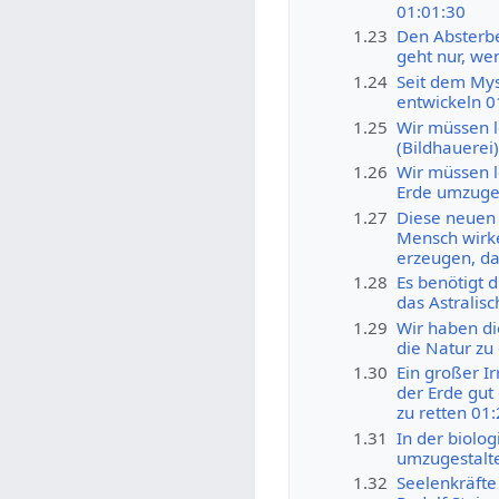
01:01:30
1.23
Den Absterb
geht nur, we
1.24
Seit dem Mys
entwickeln 0
1.25
Wir müssen l
(Bildhauerei
1.26
Wir müssen l
Erde umzuges
1.27
Diese neuen 
Mensch wirke
erzeugen, das
1.28
Es benötigt 
das Astralis
1.29
Wir haben di
die Natur z
1.30
Ein großer I
der Erde gut
zu retten 01
1.31
In der biolo
umzugestalt
1.32
Seelenkräfte