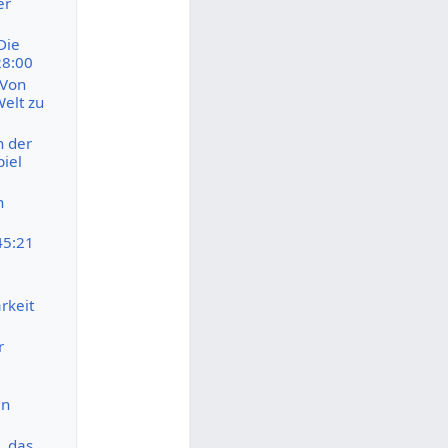
er
Die
28:00
 Von
elt zu
 der
piel
n
45:21
rkeit
r
en
, das