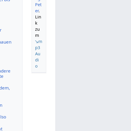
Pet
er
.
Lin
k
zu
r
m
↘m
chauen
p3
Au
di
o
ndere
te
 dem,
nn
lso
at