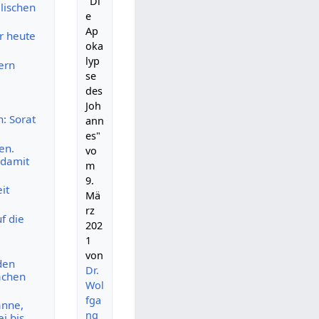
"Di
elischen
e
Ap
r heute
oka
lyp
ern
se
des
Joh
: Sorat
ann
es"
en.
vo
 damit
m
9.
it
Mä
rz
f die
202
1
von
den
Dr.
achen
Wol
fga
anne,
ng
i bis