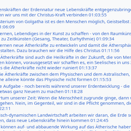
enskräften der Erdennatur neue Lebenskräfte entgegenzubring
nn wir uns mit der Christus-Kraft verbinden 01:03:55
terium von Golgatha ist es den Menschen möglich, Geistselbst 
1:06:09
ernen, Lebendiges in der Kunst zu schaffen - von den Raumkün
) zu Zeitkünsten (Gesang, Theater, Eurhythmie) 01:09:34
ernen neue Ätherkräfte zu entwickeln und damit die Äthersphä
talten. Dazu brauchen wir die Hilfe des Christus 01:11:56
Ätherkräfte sind auch die Heilkräfte in der Zukunft, die von Me
n können, vorausgesetzt wir schaffen es, ein Seelisches in uns 
 die Ätherkräfte nicht wieder ruiniert 01:13:37
die Ätherkräfte zwischen dem Physischen und dem Astralischen, 
che alleine könnte das Physische nicht formen 01:15:53
e Aufgabe - noch bereits während unserer Erdentwicklung - die 
u etwas ganz Neuem zu machen 01:18:28
rrtum unserer Zeit: Wenn die Menschheit zugrunde ginge, dann 
 gehen. Nein, im Gegenteil, wir sind in die Pflicht genommen, di
:22:11
gisch-dynamischen Landwirtschaft arbeiten wir daran, die Erde s
en, dass neue Lebenskräfte hinein kommen 01:24:45
 können auf- und abbauende Wirkung auf das Ätherische haben