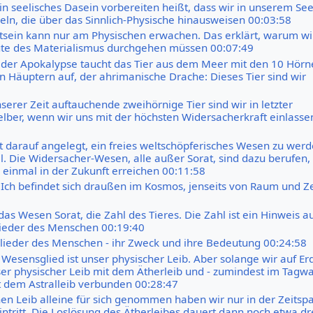
ein seelisches Dasein vorbereiten heißt, dass wir in unserem Se
eln, die über das Sinnlich-Physische hinausweisen 00:03:58
sein kann nur am Physischen erwachen. Das erklärt, warum wi
üte des Materialismus durchgehen müssen 00:07:49
l der Apokalypse taucht das Tier aus dem Meer mit den 10 Hörn
n Häuptern auf, der ahrimanische Drache: Dieses Tier sind wir
serer Zeit auftauchende zweihörnige Tier sind wir in letzter
lber, wenn wir uns mit der höchsten Widersacherkraft einlassen
t darauf angelegt, ein freies weltschöpferisches Wesen zu werd
el. Die Widersacher-Wesen, alle außer Sorat, sind dazu berufen,
l einmal in der Zukunft erreichen 00:11:58
Ich befindet sich draußen im Kosmos, jenseits von Raum und Ze
das Wesen Sorat, die Zahl des Tieres. Die Zahl ist ein Hinweis au
ieder des Menschen 00:19:40
ieder des Menschen - ihr Zweck und ihre Bedeutung 00:24:58
 Wesensglied ist unser physischer Leib. Aber solange wir auf Er
nser physischer Leib mit dem Ätherleib und - zumindest im Tagw
t dem Astralleib verbunden 00:28:47
en Leib alleine für sich genommen haben wir nur in der Zeitsp
ntritt. Die Loslösung des Ätherleibes dauert dann noch etwa dre