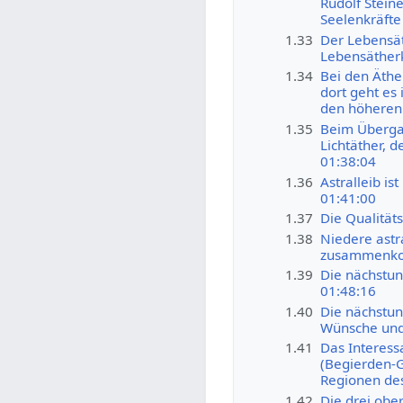
Rudolf Stein
Seelenkräfte
1.33
Der Lebensäth
Lebensätherkr
1.34
Bei den Äther
dort geht es
den höheren
1.35
Beim Überga
Lichtäther, 
01:38:04
1.36
Astralleib i
01:41:00
1.37
Die Qualitäts
1.38
Niedere astr
zusammenkom
1.39
Die nächstunt
01:48:16
1.40
Die nächstun
Wünsche und 
1.41
Das Interessa
(Begierden-G
Regionen des
1.42
Die drei ober