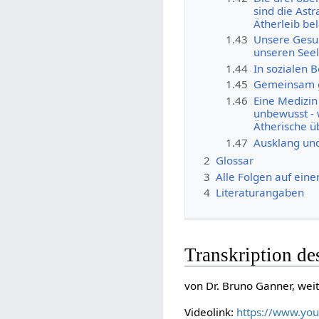
sind die Astr
Ätherleib be
1.43
Unsere Gesun
unseren See
1.44
In sozialen 
1.45
Gemeinsam gu
1.46
Eine Medizin 
unbewusst - 
Ätherische ü
1.47
Ausklang un
2
Glossar
3
Alle Folgen auf eine
4
Literaturangaben
Transkription de
von Dr. Bruno Ganner, weit
Videolink:
https://www.yo