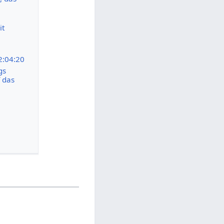
it
2:04:20
gs
 das