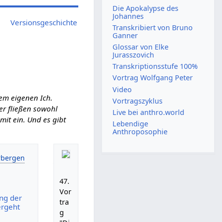
Die Apokalypse des
Johannes
Versionsgeschichte
Transkribiert von Bruno
Ganner
Glossar von Elke
Jurasszovich
Transkriptionsstufe 100%
Vortrag Wolfgang Peter
Video
em eigenen Ich.
Vortragszyklus
ier fließen sowohl
Live bei anthro.world
it ein. Und es gibt
Lebendige
Anthroposophie
47.
Vor
ng der
tra
ergeht
g