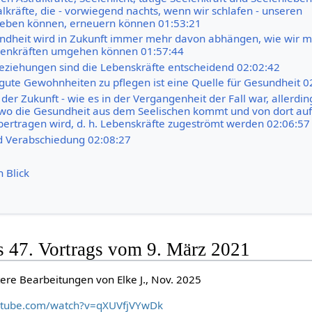
alkräfte, die - vorwiegend nachts, wenn wir schlafen - unseren
leben können, erneuern können 01:53:21
dheit wird in Zukunft immer mehr davon abhängen, wie wir m
lenkräften umgehen können 01:57:44
Beziehungen sind die Lebenskräfte entscheidend 02:02:42
te Gewohnheiten zu pflegen ist eine Quelle für Gesundheit 0
der Zukunft - wie es in der Vergangenheit der Fall war, allerdin
wo die Gesundheit aus dem Seelischen kommt und von dort auf
bertragen wird, d. h. Lebenskräfte zugeströmt werden 02:06:57
d Verabschiedung 02:08:27
n Blick
s 47. Vortrags vom 9. März 2021
ere Bearbeitungen von Elke J., Nov. 2025
utube.com/watch?v=qXUVfjVYwDk