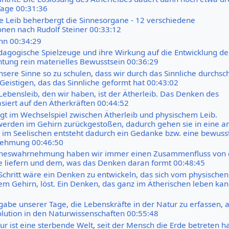
Tage 00:31:36
e Leib beherbergt die Sinnesorgane - 12 verschiedene
onen nach Rudolf Steiner 00:33:12
nn 00:34:29
dagogische Spielzeuge und ihre Wirkung auf die Entwicklung de
chtung rein materielles Bewusstsein 00:36:29
unsere Sinne so zu schulen, dass wir durch das Sinnliche durchs
eistigen, das das Sinnliche geformt hat 00:43:02
Lebensleib, den wir haben, ist der Ätherleib. Das Denken des
iert auf den Ätherkräften 00:44:52
gt im Wechselspiel zwischen Ätherleib und physischem Leib.
werden im Gehirn zurückgestoßen, dadurch gehen sie in eine a
 im Seelischen entsteht dadurch ein Gedanke bzw. eine bewuss
ehmung 00:46:50
inneswahrnehmung haben wir immer einen Zusammenfluss von
e liefern und dem, was das Denken daran formt 00:48:45
Schritt wäre ein Denken zu entwickeln, das sich vom physischen
m Gehirn, löst. Ein Denken, das ganz im Ätherischen leben ka
fgabe unserer Tage, die Lebenskräfte in der Natur zu erfassen, a
olution in den Naturwissenschaften 00:55:48
ur ist eine sterbende Welt, seit der Mensch die Erde betreten h