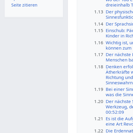
dreieinhalb 
Seite zitieren
1.13
Der physisch
Sinnesfunkti
1.14
Der Sprachsi
1.15
Einschub: Pä
Kinder in Ri
1.16
Wichtig ist, 
können zum G
1.17
Der nächste 
Menschen bas
1.18
Denken erfol
Ätherkräfte 
Richtung und
Sinneswahrn
1.19
Bei einer S
was die Sinn
1.20
Der nächste 
Werkzeug, de
00:52:09
1.21
Es ist die Au
eine Art Rev
1.22
Die Erdennat