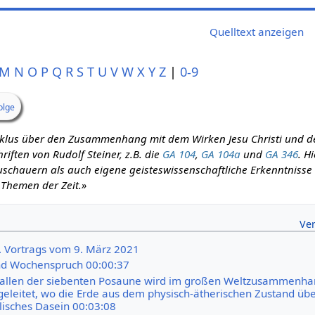
Quelltext anzeigen
M
N
O
P
Q
R
S
T
U
V
W
X
Y
Z
|
0-9
olge
zyklus über den Zusammenhang mit dem Wirken Jesu Christi und d
iften von Rudolf Steiner, z.B. die
GA 104
,
GA 104a
und
GA 346
. H
schauern als auch eigene geisteswissenschaftliche Erkenntnisse m
 Themen der Zeit.»
7. Vortrags vom 9. März 2021
d Wochenspruch 00:00:37
hallen der siebenten Posaune wird im großen Weltzusammenha
eleitet, wo die Erde aus dem physisch-ätherischen Zustand üb
elisches Dasein 00:03:08