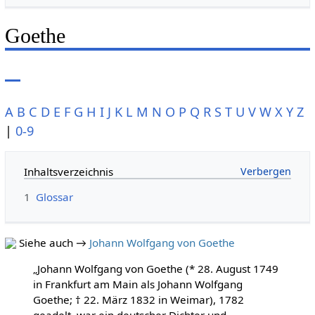
Goethe
A
B
C
D
E
F
G
H
I
J
K
L
M
N
O
P
Q
R
S
T
U
V
W
X
Y
Z
|
0-9
Inhaltsverzeichnis
1
Glossar
Siehe auch →
Johann Wolfgang von Goethe
„Johann Wolfgang von Goethe (* 28. August 1749
in Frankfurt am Main als Johann Wolfgang
Goethe; † 22. März 1832 in Weimar), 1782
geadelt, war ein deutscher Dichter und