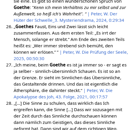
sie eine. Es gibt so einen wunderschönen Spruch von
Goethe
:
"Kenn ich mein Verhältnis zu mir selbst und zur
Außenwelt, so heiß ich's Wahrheit". “
| Peter, W. Der
Hüter der Schwelle_3. Mysteriendrama, 2024, 0:29:34
„
Goethes
Faust, Eins und Zwei lässt sich leicht
zusammenfassen. Aus dem ersten Teil: „Es irrt der
Mensch, solange er strebt.“ Am Ende des zweiten Teils
heißt es: „Wer immer strebend sich bemüht, den
können wir erlösen.” ”
| Peter, W. Die Prüfung der Seele,
2025, 00:50:30
„Ich meine, beim
Goethe
es ist ja immer so - er sagt es
ja selber - sinnlich-übersinnlich Schauen. Es ist so an
der Grenze. Er sieht im Sinnlichen das Übersinnliche,
das Gestaltende drinnen. Und das ist eigentlich die
Äthersphäre, die dahinter steckt.“
| Peter, W. Die
Apokalypse des Joh, 43. Folge, 2021, 00:17:57
„[…] Die Sinne zu schulen, dass wirklich das Ich
ergreifen kann, die Sinne […] Dass wir sozusagen mit
der Zeit durch das Sinnliche durchschauen können
dann nämlich zum Geistigen, das dieses Sinnliche
geformt hat. Dann sind wir auf dem richtigen Weg.