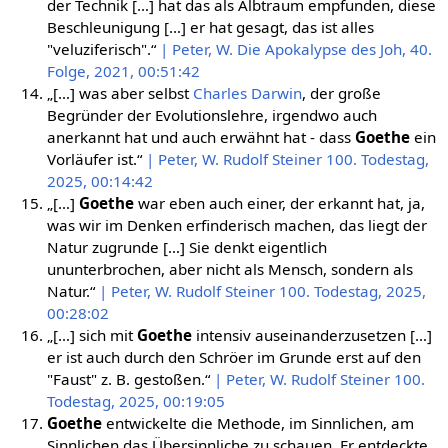
der Technik […] hat das als Albtraum empfunden, diese
Beschleunigung […] er hat gesagt, das ist alles
"veluziferisch".“
| Peter, W. Die Apokalypse des Joh, 40.
Folge, 2021, 00:51:42
„[…] was aber selbst
Charles Darwin
, der große
Begründer der Evolutionslehre, irgendwo auch
anerkannt hat und auch erwähnt hat - dass
Goethe
ein
Vorläufer ist.“
| Peter, W. Rudolf Steiner 100. Todestag,
2025, 00:14:42
„[…]
Goethe
war eben auch einer, der erkannt hat, ja,
was wir im Denken erfinderisch machen, das liegt der
Natur zugrunde […] Sie denkt eigentlich
ununterbrochen, aber nicht als Mensch, sondern als
Natur.“
| Peter, W. Rudolf Steiner 100. Todestag, 2025,
00:28:02
„[…] sich mit
Goethe
intensiv auseinanderzusetzen […]
er ist auch durch den Schröer im Grunde erst auf den
"Faust" z. B. gestoßen.“
| Peter, W. Rudolf Steiner 100.
Todestag, 2025, 00:19:05
Goethe
entwickelte die Methode, im Sinnlichen, am
Sinnlichen das Übersinnliche zu schauen. Er entdeckte