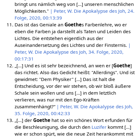
bringt uns nämlich weg von […] unseren menschlichen
Möglichkeiten."
| Peter, W. Die Apokalypse des Joh, 24.
Folge, 2020, 00:13:39
Das ist das Geniale an
Goethe
s Farbenlehre, wo er
eben die Farben ja darstellt als Taten und Leiden des
Lichtes. Die entstehen eigentlich aus der
Auseinandersetzung des Lichtes und der Finsternis.
|
Peter, W. Die Apokalypse des Joh, 34. Folge, 2020,
00:17:31
„[…] Und es ist sehr bezeichnend, an wen er [
Goethe
]
das richtet. Also das Gedicht heißt: "Allerdings". Und ist
gewidmet: "Dem Physiker" […] Das ist halt die
Entscheidung, vor der wir stehen, ob wir bloß äußere
Schale sein wollen und uns […] in dem letztlich
verlieren, was nur mit den Ego-Kräften
zusammenhängt?“
| Peter, W. Die Apokalypse des Joh,
35. Folge, 2020, 00:42:33
„[…] der
Goethe
hat so ein schönes Wort erfunden für
die Beschleunigung, die durch den
Luzifer
kommt […]
wie er schon spürt, wie die neue Zeit herankommt mit