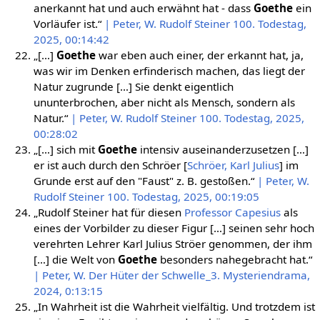
anerkannt hat und auch erwähnt hat - dass
Goethe
ein
Vorläufer ist.“
| Peter, W. Rudolf Steiner 100. Todestag,
2025, 00:14:42
„[…]
Goethe
war eben auch einer, der erkannt hat, ja,
was wir im Denken erfinderisch machen, das liegt der
Natur zugrunde […] Sie denkt eigentlich
ununterbrochen, aber nicht als Mensch, sondern als
Natur.“
| Peter, W. Rudolf Steiner 100. Todestag, 2025,
00:28:02
„[…] sich mit
Goethe
intensiv auseinanderzusetzen […]
er ist auch durch den Schröer [
Schröer, Karl Julius
] im
Grunde erst auf den "Faust" z. B. gestoßen.“
| Peter, W.
Rudolf Steiner 100. Todestag, 2025, 00:19:05
„Rudolf Steiner hat für diesen
Professor Capesius
als
eines der Vorbilder zu dieser Figur […] seinen sehr hoch
verehrten Lehrer Karl Julius Ströer genommen, der ihm
[…] die Welt von
Goethe
besonders nahegebracht hat.“
| Peter, W. Der Hüter der Schwelle_3. Mysteriendrama,
2024, 0:13:15
„In Wahrheit ist die Wahrheit vielfältig. Und trotzdem ist