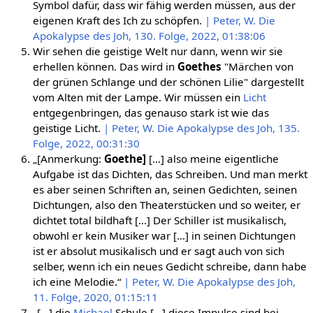
Symbol dafür, dass wir fähig werden müssen, aus der
eigenen Kraft des Ich zu schöpfen.
| Peter, W. Die
Apokalypse des Joh, 130. Folge, 2022, 01:38:06
Wir sehen die geistige Welt nur dann, wenn wir sie
erhellen können. Das wird in
Goethes
"Märchen von
der grünen Schlange und der schönen Lilie" dargestellt
vom Alten mit der Lampe. Wir müssen ein
Licht
entgegenbringen, das genauso stark ist wie das
geistige Licht.
| Peter, W. Die Apokalypse des Joh, 135.
Folge, 2022, 00:31:30
„[Anmerkung:
Goethe]
[…] also meine eigentliche
Aufgabe ist das Dichten, das Schreiben. Und man merkt
es aber seinen Schriften an, seinen Gedichten, seinen
Dichtungen, also den Theaterstücken und so weiter, er
dichtet total bildhaft […] Der Schiller ist musikalisch,
obwohl er kein Musiker war […] in seinen Dichtungen
ist er absolut musikalisch und er sagt auch von sich
selber, wenn ich ein neues Gedicht schreibe, dann habe
ich eine Melodie.“
| Peter, W. Die Apokalypse des Joh,
11. Folge, 2020, 01:15:11
„[…] die
Michael
Schule […] diese Impulse sind bei