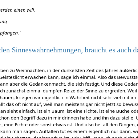
erden einen will,
ung
mpfangen."
n den Sinneswahrnehmungen, braucht es auch 
eben zu Weihnachten, in der dunkelsten Zeit des Jahres äußerli
eisteslicht erwachen kann, sage ich einmal. Also das Bewussts
ann aber die Gedankenmacht, die sich festigt. Und diese Gedan
ch zunächst einmal dumpfen Reize der Sinne zu ergreifen. Weil 
hauen, kriegen wir eigentlich in Wahrheit nicht sehr viel mit im
ällt das oft nicht auf, weil man meistens gar nicht jetzt so bew
n sieht einfach, ist ein Baum, ist eine Fichte, ist eine Buche o
 schon den Begriff dazu in mir drinnen habe und ihn dazu stelle
e, eine Fichte oder sonst etwas ist. Und also bei all den Dingen, 
, kann man sagen. Auffallen tut es einem eigentlich nur dann, 
 ein Schatten, der irgendwo ist, oder bfff, kann ich noch nicht d