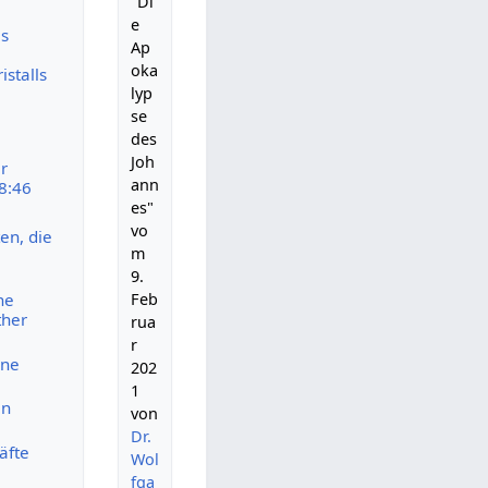
"Di
e
as
Ap
oka
stalls
lyp
se
des
Joh
r
ann
8:46
es"
vo
en, die
m
9.
Feb
he
ther
rua
r
ine
202
1
en
von
Dr.
äfte
Wol
fga