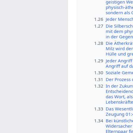
geistigen We
physisch-äthe
sondern als 
1.26
Jeder Mensch
1.27
Die Silbersch
mit dem phys
in der Gegen
1.28
Die Ätherkr
Milz wird de
Hülle und gr
1.29
Jeder Angriff
Angriff auf 
1.30
Soziale Geme
1.31
Der Prozess 
1.32
In der Zukunf
Entscheidend
das Wort, al
Lebenskräfte
1.33
Das Wesentli
Zeugung 01:
1.34
Bei künstlic
Widersacher 
Elternpaar f