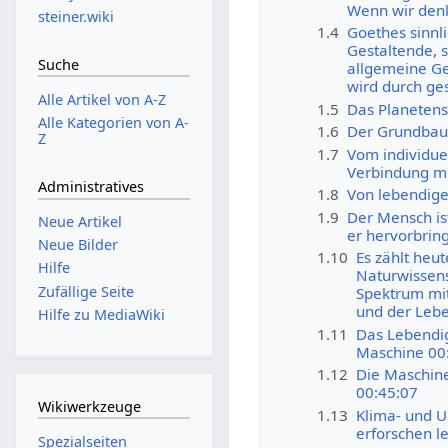
Wenn wir denk
steiner.wiki
1.4
Goethes sinnli
Gestaltende, s
Suche
allgemeine Ges
wird durch ge
Alle Artikel von A-Z
1.5
Das Planetens
Alle Kategorien von A-
1.6
Der Grundbaup
Z
1.7
Vom individue
Verbindung mi
Administratives
1.8
Von lebendige
1.9
Der Mensch is
Neue Artikel
er hervorbrin
Neue Bilder
1.10
Es zählt heu
Hilfe
Naturwissens
Zufällige Seite
Spektrum mit
und der Lebe
Hilfe zu MediaWiki
1.11
Das Lebendig
Maschine 00
1.12
Die Maschine
00:45:07
Wikiwerkzeuge
1.13
Klima- und U
erforschen l
Spezialseiten