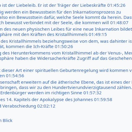
 ist der Liebeleib. Er ist der Träger der Liebeskräfte 01:45:26
tig werden ein Bewusstsein für den Inkarnationsprozess zu
so ein Bewusstsein dafür, welche Seele kommt da herein. Das
ich bewusst verbindet mit der Seele, die kommen will 01:48:07
m des neuen physischen Leibes für eine neue Inkarnation bildet 
sphäre mit den Kräften des Kristallhimmels 01:49:15
des Kristallhimmels beziehungsweise von dem, was dahinter is
tät, kommen die Ich-Kräfte 01:50:26
 des Herunterkommens vom Kristallhimmel ab der Venus-, Mer
phäre haben die Widersacherkräfte Zugriff auf das Geschehen
t dieser Art einer spirituellen Geburtenregelung wird kommen v
en 01:54:56
senschaft erweitern auf die ätherische Ebene, das ist eines der
 bringen, dass wir zu den Hundertvierundvierzigtausend zählen
e Erdenbürger werden im richtigen Sinne 01:57:32
es 14. Kapitels der Apokalypse des Johannes 01:59:58
d Verabschiedung 02:02:12
n Blick