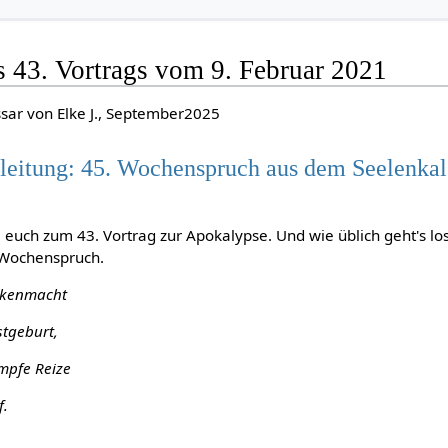
s 43. Vortrags vom 9. Februar 2021
ssar von Elke J., September2025
leitung: 45. Wochenspruch aus dem Seelenka
 euch zum 43. Vortrag zur Apokalypse. Und wie üblich geht's lo
 Wochenspruch.
ankenmacht
stgeburt,
umpfe Reize
f.