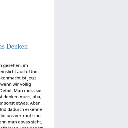
das Denken
ch gesehen, im
einslicht auch. Und
kenmacht ist jetzt
wenn wir völlig
 Detail. Man muss sie
usst denken muss, aha,
der sonst etwas. Aber
. Und dadurch erkenne
die uns vertraut sind,
wenn man etwas sieht,
efinieren, was das ist.