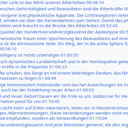
cher Leib ist das Werk unseres Ätherleibes 00:48:10
wischen Gehirntätigkeit und Bewusstsein sind die Ätherkräfte 0
sorgane sind physikalische Apparate. Die Lichtrezeptoren ne
f, senden sie über die Nervenbahnen zum Gehirn. Damit das jet
rlebnis wird braucht es die Brücke des Ätherleibes 00:52:43
 Qualität der Hundertvierundvierzigtausend der Apokalypse 00:
anistische Traum einer Speicherung des Bewusstseins auf ein
 ist die ahrimanische Seite. Ein Weg, der in die achte Sphäre fü
00:58:10
telligenz ist nichts Lebendiges 01:00:35
gisch-dynamischen Landwirtschaft und in der Homöopathie gebe
 Kräfte in die Präparate 01:04:23
fte schulen, das fängt an mit einem lebendigen Denken, das fähi
ozessen zu folgen 01:06:49
ige kommuniziert miteinander und das hat Auswirkungen bis in
B. auch bei der Entstehung neuer Arten 01:09:02
 und neuer Geburt bauen wir die Erde so um, sodass sie für die
rnation passt für uns 01:10:45
 nicht mehr auf Erden inkarnieren, leben wir in Wasserströmu
gen, Wärmeströmungen. Diese Veränderungen werden nicht me
Tod empfunden, sondern als Verwandlungen 01:15:04
ierundvierzigtausend sind jene Menschen gemeint, die den re