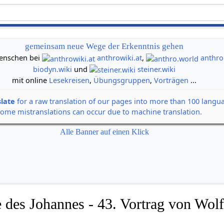
gemeinsam neue Wege der Erkenntnis gehen
 Menschen bei
anthrowiki.at
,
anthro
biodyn.wiki
und
steiner.wiki
mit online
Lesekreisen
,
Übungsgruppen
,
Vorträgen
...
slate
for a raw translation of our pages into more than 100 langu
some mistranslations can occur due to machine translation.
Alle Banner auf einen Klick
 des Johannes - 43. Vortrag von Wolf