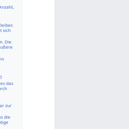
Anzahl,
lleibes
t sich
n. Die
äußere
in
0
 es das
urch
ar zur
s die
htige