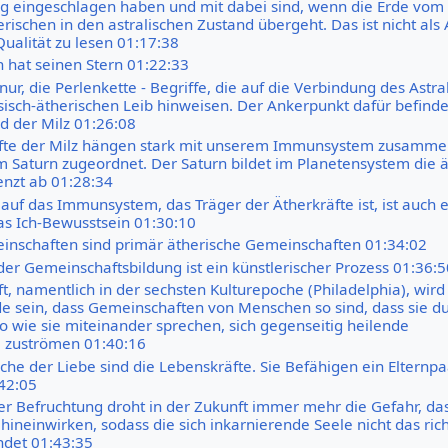
g eingeschlagen haben und mit dabei sind, wenn die Erde vom
rischen in den astralischen Zustand übergeht. Das ist nicht als 
Qualität zu lesen 01:17:38
 hat seinen Stern 01:22:33
nur, die Perlenkette - Begriffe, die auf die Verbindung des Astra
isch-ätherischen Leib hinweisen. Der Ankerpunkt dafür befinde
d der Milz 01:26:08
äfte der Milz hängen stark mit unserem Immunsystem zusamme
m Saturn zugeordnet. Der Saturn bildet im Planetensystem die 
enzt ab 01:28:34
 auf das Immunsystem, das Träger der Ätherkräfte ist, ist auch e
das Ich-Bewusstsein 01:30:10
inschaften sind primär ätherische Gemeinschaften 01:34:02
der Gemeinschaftsbildung ist ein künstlerischer Prozess 01:36:5
t, namentlich in der sechsten Kulturepoche (Philadelphia), wird
e sein, dass Gemeinschaften von Menschen so sind, dass sie d
so wie sie miteinander sprechen, sich gegenseitig heilende
 zuströmen 01:40:16
che der Liebe sind die Lebenskräfte. Sie Befähigen ein Elternpa
42:05
her Befruchtung droht in der Zukunft immer mehr die Gefahr, das
hineinwirken, sodass die sich inkarnierende Seele nicht das ric
indet 01:43:35