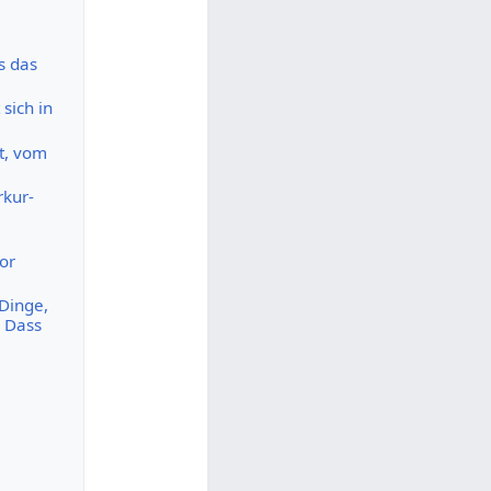
s das
sich in
t, vom
kur-
or
 Dinge,
. Dass