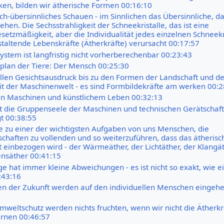
en, bilden wir ätherische Formen 00:16:10
ch-übersinnliches Schauen - im Sinnlichen das Übersinnliche, d
ehen. Die Sechsstrahligkeit der Schneekristalle, das ist eine
etzmäßigkeit, aber die Individualität jedes einzelnen Schneekri
staltende Lebenskräfte (Ätherkräfte) verursacht 00:17:57
ystem ist langfristig nicht vorherberechenbar 00:23:43
lan der Tiere: Der Mensch 00:25:30
llen Gesichtsausdruck bis zu den Formen der Landschaft und de
t der Maschinenwelt - es sind Formbildekräfte am werken 00:2
n Maschinen und künstlichem Leben 00:32:13
t die Gruppenseele der Maschinen und technischen Gerätschaft
gt 00:38:55
te zu einer der wichtigsten Aufgaben von uns Menschen, die
chaften zu vollenden und so weiterzuführen, dass das ätherisc
 einbezogen wird - der Wärmeäther, der Lichtäther, der Klangä
nsäther 00:41:15
e hat immer kleine Abweichungen - es ist nicht so exakt, wie e
:43:16
n der Zukunft werden auf den individuellen Menschen eingeh
mweltschutz werden nichts fruchten, wenn wir nicht die Ätherkr
ernen 00:46:57