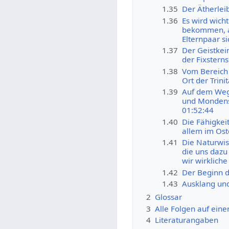
1.35
Der Ätherleib
1.36
Es wird wich
bekommen, al
Elternpaar s
1.37
Der Geistkei
der Fixstern
1.38
Vom Bereich 
Ort der Trini
1.39
Auf dem Weg
und Mondens
01:52:44
1.40
Die Fähigkei
allem im Ost
1.41
Die Naturwis
die uns dazu
wir wirklich
1.42
Der Beginn d
1.43
Ausklang un
2
Glossar
3
Alle Folgen auf eine
4
Literaturangaben