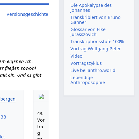
Die Apokalypse des
Johannes
Versionsgeschichte
Transkribiert von Bruno
Ganner
Glossar von Elke
Jurasszovich
Transkriptionsstufe 100%
Vortrag Wolfgang Peter
Video
em eigenen Ich.
Vortragszyklus
ier fließen sowohl
Live bei anthro.world
it ein. Und es gibt
Lebendige
Anthroposophie
43.
:38
Vor
tra
g
le.