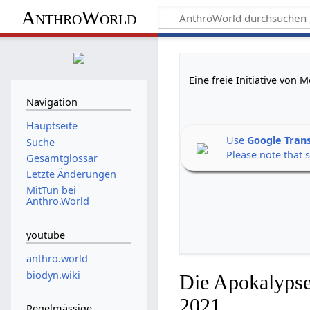
AnthroWorld
Eine freie Initiative von
Navigation
Hauptseite
Use
Google Tran
Suche
Please note that 
Gesamtglossar
Letzte Änderungen
MitTun bei
Anthro.World
youtube
anthro.world
biodyn.wiki
Die Apokalypse
2021
Regelmässige