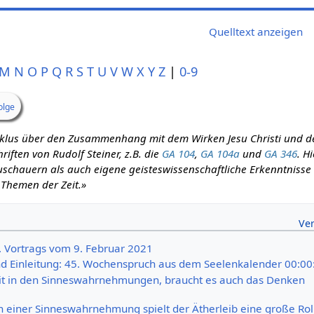
Quelltext anzeigen
M
N
O
P
Q
R
S
T
U
V
W
X
Y
Z
|
0-9
olge
zyklus über den Zusammenhang mit dem Wirken Jesu Christi und d
iften von Rudolf Steiner, z.B. die
GA 104
,
GA 104a
und
GA 346
. H
schauern als auch eigene geisteswissenschaftliche Erkenntnisse m
 Themen der Zeit.»
3. Vortrags vom 9. Februar 2021
 Einleitung: 45. Wochenspruch aus dem Seelenkalender 00:00
eit in den Sinneswahrnehmungen, braucht es auch das Denken
n einer Sinneswahrnehmung spielt der Ätherleib eine große Rol