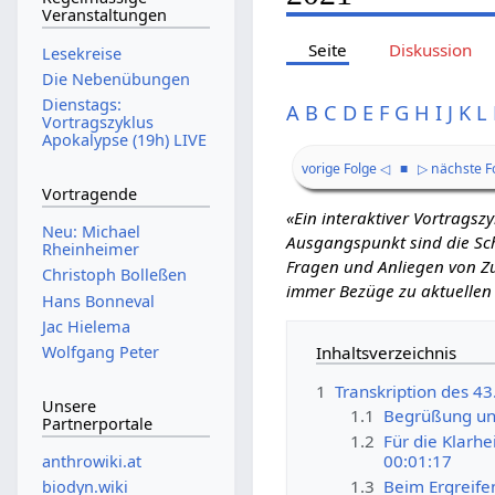
Veranstaltungen
Seite
Diskussion
Lesekreise
Die Nebenübungen
Dienstags:
A
B
C
D
E
F
G
H
I
J
K
L
Vortragszyklus
Apokalypse (19h) LIVE
vorige Folge ◁
■
▷ nächste F
Vortragende
«Ein interaktiver Vortrags
Neu: Michael
Ausgangspunkt sind die Schr
Rheinheimer
Fragen und Anliegen von Zu
Christoph Bolleßen
immer Bezüge zu aktuellen
Hans Bonneval
Jac Hielema
Inhaltsverzeichnis
Wolfgang Peter
1
Transkription des 4
Unsere
1.1
Begrüßung und
Partnerportale
1.2
Für die Klarh
00:01:17
anthrowiki.at
1.3
Beim Ergreife
biodyn.wiki