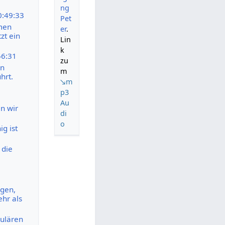
ng
0:49:33
Pet
hmen
er
.
zt ein
Lin
k
56:31
zu
en
m
hrt.
↘m
p3
Au
n wir
di
o
g ist
 die
ngen,
hr als
gulären