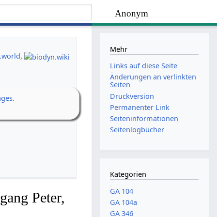
Anonym
Mehr
.world
,
Links auf diese Seite
Änderungen an verlinkten
Seiten
Druckversion
ages.
Permanenter Link
Seiten­­informationen
Seitenlogbücher
Kategorien
GA 104
gang Peter,
GA 104a
GA 346