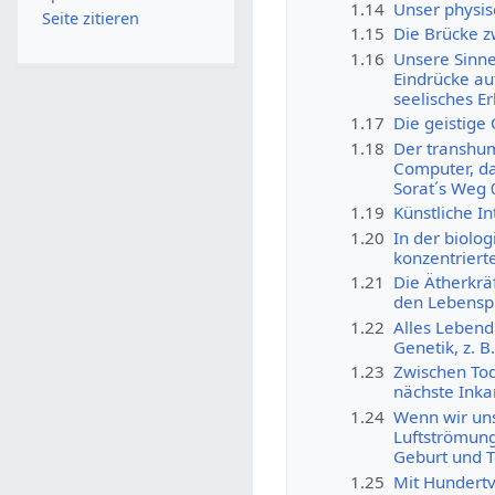
1.14
Unser physis
Seite zitieren
1.15
Die Brücke z
1.16
Unsere Sinne
Eindrücke au
seelisches E
1.17
Die geistige
1.18
Der transhum
Computer, das
Sorat´s Weg 
1.19
Künstliche In
1.20
In der biolo
konzentrierte
1.21
Die Ätherkrä
den Lebenspr
1.22
Alles Lebend
Genetik, z. 
1.23
Zwischen Tod
nächste Inka
1.24
Wenn wir uns
Luftströmun
Geburt und 
1.25
Mit Hundertv