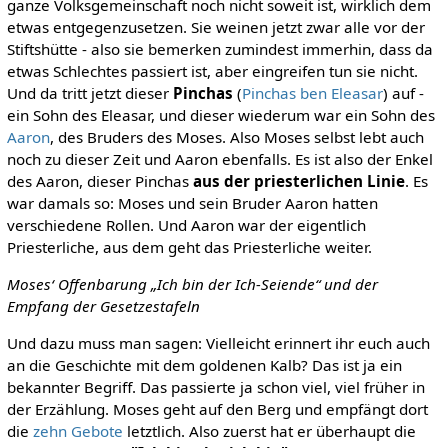
ganze Volksgemeinschaft noch nicht soweit ist, wirklich dem
etwas entgegenzusetzen. Sie weinen jetzt zwar alle vor der
Stiftshütte - also sie bemerken zumindest immerhin, dass da
etwas Schlechtes passiert ist, aber eingreifen tun sie nicht.
Und da tritt jetzt dieser
Pinchas
(
Pinchas ben Eleasar
) auf -
ein Sohn des Eleasar, und dieser wiederum war ein Sohn des
Aaron
, des Bruders des Moses. Also Moses selbst lebt auch
noch zu dieser Zeit und Aaron ebenfalls. Es ist also der Enkel
des Aaron, dieser Pinchas
aus der priesterlichen Linie
. Es
war damals so: Moses und sein Bruder Aaron hatten
verschiedene Rollen. Und Aaron war der eigentlich
Priesterliche, aus dem geht das Priesterliche weiter.
Moses‘ Offenbarung „Ich bin der Ich-Seiende“ und der
Empfang der Gesetzestafeln
Und dazu muss man sagen: Vielleicht erinnert ihr euch auch
an die Geschichte mit dem goldenen Kalb? Das ist ja ein
bekannter Begriff. Das passierte ja schon viel, viel früher in
der Erzählung. Moses geht auf den Berg und empfängt dort
die
zehn Gebote
letztlich. Also zuerst hat er überhaupt die