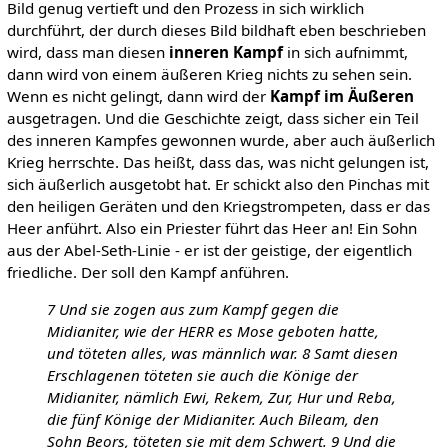
Bild genug vertieft und den Prozess in sich wirklich
durchführt, der durch dieses Bild bildhaft eben beschrieben
wird, dass man diesen
inneren Kampf
in sich aufnimmt,
dann wird von einem äußeren Krieg nichts zu sehen sein.
Wenn es nicht gelingt, dann wird der
Kampf im Äußeren
ausgetragen. Und die Geschichte zeigt, dass sicher ein Teil
des inneren Kampfes gewonnen wurde, aber auch äußerlich
Krieg herrschte. Das heißt, dass das, was nicht gelungen ist,
sich äußerlich ausgetobt hat. Er schickt also den Pinchas mit
den heiligen Geräten und den Kriegstrompeten, dass er das
Heer anführt. Also ein Priester führt das Heer an! Ein Sohn
aus der Abel-Seth-Linie - er ist der geistige, der eigentlich
friedliche. Der soll den Kampf anführen.
7 Und sie zogen aus zum Kampf gegen die
Midianiter, wie der HERR es Mose geboten hatte,
und töteten alles, was männlich war. 8 Samt diesen
Erschlagenen töteten sie auch die Könige der
Midianiter, nämlich Ewi, Rekem, Zur, Hur und Reba,
die fünf Könige der Midianiter. Auch Bileam, den
Sohn Beors, töteten sie mit dem Schwert. 9 Und die