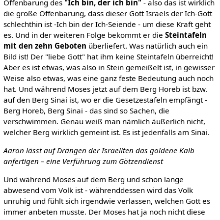
Offenbarung des
"Ich bin, der ich bin"
- also das ist wirklich
die große Offenbarung, dass dieser Gott Israels der Ich-Gott
schlechthin ist -Ich bin der Ich-Seiende - um diese Kraft geht
es. Und in der weiteren Folge bekommt er die
Steintafeln
mit den zehn Geboten
überliefert. Was natürlich auch ein
Bild ist! Der "liebe Gott" hat ihm keine Steintafeln überreicht!
Aber es ist etwas, was also in Stein gemeißelt ist, in gewisser
Weise also etwas, was eine ganz feste Bedeutung auch noch
hat. Und während Moses jetzt auf dem Berg Horeb ist bzw.
auf den Berg Sinai ist, wo er die Gesetzestafeln empfängt -
Berg Horeb, Berg Sinai - das sind so Sachen, die
verschwimmen. Genau weiß man nämlich äußerlich nicht,
welcher Berg wirklich gemeint ist. Es ist jedenfalls am Sinai.
Aaron lässt auf Drängen der Israeliten das goldene Kalb
anfertigen – eine Verführung zum Götzendienst
Und während Moses auf dem Berg und schon lange
abwesend vom Volk ist - währenddessen wird das Volk
unruhig und fühlt sich irgendwie verlassen, welchen Gott es
immer anbeten musste. Der Moses hat ja noch nicht diese