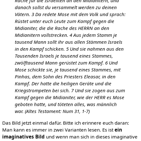
Rache für die Israeliten an den Midianitern, und
danach sollst du versammelt werden zu deinen
Vätern. 3 Da redete Mose mit dem Volk und sprach:
Rüstet unter euch Leute zum Kampf gegen die
Midianiter, die die Rache des HERRN an den
Midianitern vollstrecken. 4 Aus jedem Stamm je
tausend Mann sollt ihr aus allen Stämmen Israels
in den Kampf schicken. 5 Und sie nahmen aus den
Tausenden Israels je tausend eines Stammes,
zwölftausend Mann gerüstet zum Kampf. 6 Und
Mose schickte sie, je tausend eines Stammes, mit
Pinhas, dem Sohn des Priesters Eleasar, in den
Kampf. Der hatte die heiligen Geräte und die
Kriegstrompeten bei sich. 7 Und sie zogen aus zum
Kampf gegen die Midianiter, wie der HERR es Mose
geboten hatte, und töteten alles, was männlich
war. (Altes Testament: Num 31, 1-7)
Das Bild jetzt einmal dafür. Bitte ich erinnere euch daran:
Man kann es immer in zwei Varianten lesen. Es ist
ein
imaginatives Bild
und wenn man sich in dieses imaginative