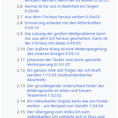
wirksam werden, wenn wir es wollen 0:26:25
2.6
Karma ist für uns in Wahrheit ein Segen
0:29:00
2.7
Aus dem Christus heraus wirken 0:34:03
2.8
Erinnerung arbeitet mit den Ätherkräften
0:43:14
2.9
Die Lösung der großen Weltprobleme kann
nur aus dem Ich heraus geschehen. Dann ist
der Christus mit dabei 0:49:05
2.10
Der äußere Krieg ist eine Widerspiegelung
des inneren Krieges 0:55:13
2.11
Johannes der Täufer und seine spezielle
Verkörperung 01:01:07
2.12
Ein ganzes Volk soll Träger der Ich-Kraft
werden 1:15:35 (Volltranskribierter
Abschnitt)
2.13
Der grundlegende Unterschied hinter der
Bildersprache im Alten und Neuen
Testament 1:52:02
2.14
Ein individueller Impuls kann wie ein Funke
wirken – am Beispiel von Gandhi 1:54:54
2.15
Der Übergang vom Volks-Ich zum
individuellen Ich vollzieht sich in Elias und