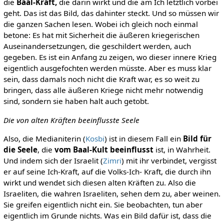
die
Baal-Kraft,
die darin wirkt und die am Ich letztlich vorbei
geht. Das ist das Bild, das dahinter steckt. Und so müssen wir
die ganzen Sachen lesen. Wobei ich gleich noch einmal
betone: Es hat mit Sicherheit die äußeren kriegerischen
Auseinandersetzungen, die geschildert werden, auch
gegeben. Es ist ein Anfang zu zeigen, wo dieser innere Krieg
eigentlich ausgefochten werden müsste. Aber es muss klar
sein, dass damals noch nicht die Kraft war, es so weit zu
bringen, dass alle äußeren Kriege nicht mehr notwendig
sind, sondern sie haben halt auch getobt.
Die von alten Kräften beeinflusste Seele
Also, die Medianiterin (
Kosbi
) ist in diesem Fall ein
Bild für
die Seele
, die
vom Baal-Kult beeinflusst
ist, in Wahrheit.
Und indem sich der Israelit (
Zimri
) mit ihr verbindet, vergisst
er auf seine Ich-Kraft, auf die Volks-Ich- Kraft, die durch ihn
wirkt und wendet sich diesen alten Kräften zu. Also die
Israeliten, die wahren Israeliten, sehen dem zu, aber weinen.
Sie greifen eigentlich nicht ein. Sie beobachten, tun aber
eigentlich im Grunde nichts. Was ein Bild dafür ist, dass die