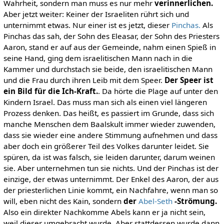
Wahrheit, sondern man muss es nur mehr
verinnerlichen.
Aber jetzt weiter: Keiner der Israeliten rührt sich und
unternimmt etwas. Nur einer ist es jetzt, dieser
Pinchas.
Als
Pinchas das sah, der Sohn des Eleasar, der Sohn des Priesters
Aaron, stand er auf aus der Gemeinde, nahm einen Spieß in
seine Hand, ging dem israelitischen Mann nach in die
Kammer und durchstach sie beide, den israelitischen Mann
und die Frau durch ihren Leib mit dem Speer.
Der Speer ist
ein Bild für die Ich-Kraft.
. Da hörte die Plage auf unter den
Kindern Israel. Das muss man sich als einen viel längeren
Prozess denken. Das heißt, es passiert im Grunde, dass sich
manche Menschen dem Baalskult immer wieder zuwenden,
dass sie wieder eine andere Stimmung aufnehmen und dass
aber doch ein größerer Teil des Volkes darunter leidet. Sie
spüren, da ist was falsch, sie leiden darunter, darum weinen
sie. Aber unternehmen tun sie nichts. Und der Pinchas ist der
einzige, der etwas unternimmt. Der Enkel des Aaron, der aus
der priesterlichen Linie kommt, ein Nachfahre, wenn man so
will, eben nicht des Kain, sondern
der
Abel-Seth
-Strömung.
Also ein direkter Nachkomme Abels kann er ja nicht sein,
weil dieser umgebracht wurde. Aber stattdessen wurde dann