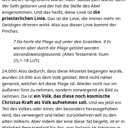
der Seth geboren und der hat die Stelle des Abel
eingenommen. Und das heißt, diese Linie ist
die
priesterlichen Linie.
Das ist die Linie, die immer mehr im
Geistigen drinnen wirkt. Also aus dieser Linie kommt der
Pinchas.
7 Da hörte die Plage auf unter den Israeliten. 9 Es
waren aber durch die Plage getötet worden
vierundzwanzigtausend.
(Altes Testament: Num
25,1-18 LUT)
24.000! Also dadurch, dass diese Missetat begangen wurde,
wurden 24.000 aus dem Volk getötet. Wird nicht näher
genannt, welcher Art diese Plage ist. Wieder nicht nur im
äußeren Sinn zu nehmen, sondern vorwiegend als Bild zu
nehmen. Da ist
ein Volk, das diese noch kosmische
Christus-Kraft als Volk aufnehmen soll.
Und wo jetzt ein
Teil des Volkes oder einer, der besonders herausgehoben
wird, das verweigert und lieber zurückkehren will zu den
alten Völkern. Aber indem der eine diese Tat begeht, ist er in
Wahrheit Repräsentant für das, was bislang als Neigung in