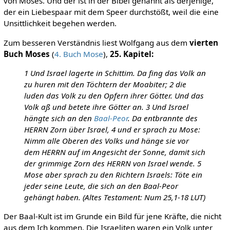
von Moses. Und der ist in der Bibel genannt als derjenige,
der ein Liebespaar mit dem Speer durchstößt, weil die eine
Unsittlichkeit begehen werden.
Zum besseren Verständnis liest Wolfgang aus dem
vierten
Buch Moses
(
4. Buch Mose
),
25. Kapitel:
1 Und Israel lagerte in Schittim. Da fing das Volk an
zu huren mit den Töchtern der Moabiter; 2 die
luden das Volk zu den Opfern ihrer Götter. Und das
Volk aß und betete ihre Götter an. 3 Und Israel
hängte sich an den
Baal-Peor
. Da entbrannte des
HERRN Zorn über Israel, 4 und er sprach zu Mose:
Nimm alle Oberen des Volks und hänge sie vor
dem HERRN auf im Angesicht der Sonne, damit sich
der grimmige Zorn des HERRN von Israel wende. 5
Mose aber sprach zu den Richtern Israels: Töte ein
jeder seine Leute, die sich an den Baal-Peor
gehängt haben. (Altes Testament: Num 25,1-18 LUT)
Der Baal-Kult ist im Grunde ein Bild für jene Kräfte, die nicht
aus dem Ich kommen. Die Israeliten waren ein Volk unter