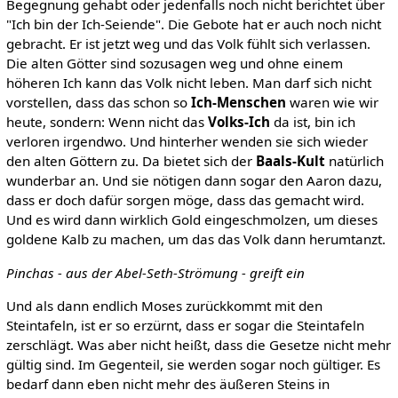
Begegnung gehabt oder jedenfalls noch nicht berichtet über
"Ich bin der Ich-Seiende". Die Gebote hat er auch noch nicht
gebracht. Er ist jetzt weg und das Volk fühlt sich verlassen.
Die alten Götter sind sozusagen weg und ohne einem
höheren Ich kann das Volk nicht leben. Man darf sich nicht
vorstellen, dass das schon so
Ich-Menschen
waren wie wir
heute, sondern: Wenn nicht das
Volks-Ich
da ist, bin ich
verloren irgendwo. Und hinterher wenden sie sich wieder
den alten Göttern zu. Da bietet sich der
Baals-Kult
natürlich
wunderbar an. Und sie nötigen dann sogar den Aaron dazu,
dass er doch dafür sorgen möge, dass das gemacht wird.
Und es wird dann wirklich Gold eingeschmolzen, um dieses
goldene Kalb zu machen, um das das Volk dann herumtanzt.
Pinchas - aus der Abel-Seth-Strömung - greift ein
Und als dann endlich Moses zurückkommt mit den
Steintafeln, ist er so erzürnt, dass er sogar die Steintafeln
zerschlägt. Was aber nicht heißt, dass die Gesetze nicht mehr
gültig sind. Im Gegenteil, sie werden sogar noch gültiger. Es
bedarf dann eben nicht mehr des äußeren Steins in