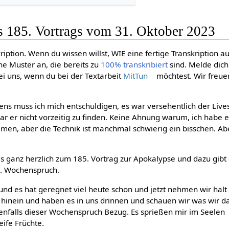
s 185. Vortrags vom 31. Oktober 2023
ription. Wenn du wissen willst, WIE eine fertige Transkription a
ne Muster an, die bereits zu
100% transkribiert
sind. Melde dic
i uns, wenn du bei der Textarbeit
MitTun
möchtest. Wir freue
ens muss ich mich entschuldigen, es war versehentlich der Liv
ar er nicht vorzeitig zu finden. Keine Ahnung warum, ich habe e
men, aber die Technik ist manchmal schwierig ein bisschen. Abe
ls ganz herzlich zum 185. Vortrag zur Apokalypse und dazu gibt
0. Wochenspruch.
lt und es hat geregnet viel heute schon und jetzt nehmen wir hal
hinein und haben es in uns drinnen und schauen wir was wir d
nfalls dieser Wochenspruch Bezug. Es sprießen mir im Seelen
ife Früchte.