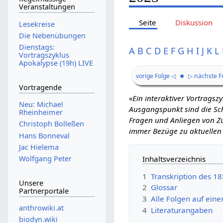
Veranstaltungen
Seite
Diskussion
Lesekreise
Die Nebenübungen
Dienstags:
A
B
C
D
E
F
G
H
I
J
K
L
Vortragszyklus
Apokalypse (19h) LIVE
vorige Folge ◁
■
▷ nächste F
Vortragende
«Ein interaktiver Vortrags
Neu: Michael
Ausgangspunkt sind die Schr
Rheinheimer
Fragen und Anliegen von Zu
Christoph Bolleßen
immer Bezüge zu aktuellen
Hans Bonneval
Jac Hielema
Inhaltsverzeichnis
Wolfgang Peter
1
Transkription des 1
Unsere
2
Glossar
Partnerportale
3
Alle Folgen auf eine
anthrowiki.at
4
Literaturangaben
biodyn.wiki