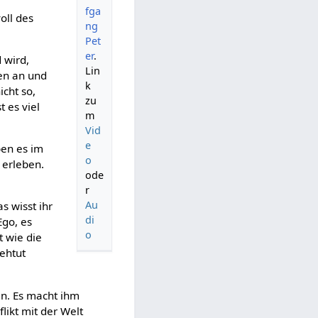
fga
oll des
ng
Pet
er
.
 wird,
Lin
en an und
k
icht so,
zu
 es viel
m
Vid
e
ben es im
o
 erleben.
ode
r
Au
s wisst ihr
di
Ego, es
o
t wie die
ehtut
en. Es macht ihm
ikt mit der Welt