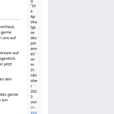
g
"Di
e
Ap
oka
usschaut,
lyp
h gerne
se
n uns auf
des
Joh
ann
estream auf
es"
igentlich
vo
r jetzt
m
31.
Okt
 es den
obe
r
202
t das ganze
3
a tun
von
Dr.
Wol