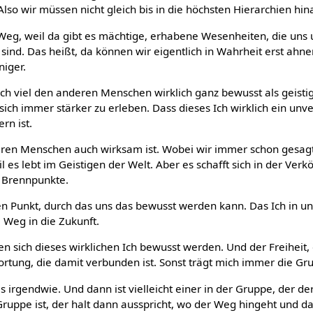
Also wir müssen nicht gleich bis in die höchsten Hierarchien hi
r Weg, weil da gibt es mächtige, erhabene Wesenheiten, die uns 
sind. Das heißt, da können wir eigentlich in Wahrheit erst ahn
iger.
ich viel den anderen Menschen wirklich ganz bewusst als geist
ch immer stärker zu erleben. Dass dieses Ich wirklich ein unver
rn ist.
ren Menschen auch wirksam ist. Wobei wir immer schon gesagt 
l es lebt im Geistigen der Welt. Aber es schafft sich in der Ver
 Brennpunkte.
en Punkt, durch das uns das bewusst werden kann. Das Ich in uns
 Weg in die Zukunft.
sich dieses wirklichen Ich bewusst werden. Und der Freiheit,
ortung, die damit verbunden ist. Sonst trägt mich immer die Gr
 irgendwie. Und dann ist vielleicht einer in der Gruppe, der der
Gruppe ist, der halt dann ausspricht, wo der Weg hingeht und dan