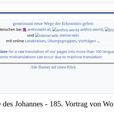
gemeinsam neue Wege der Erkenntnis gehen
n Menschen bei
anthrowiki.at
,
anthro.world
,
und
steiner.wiki
mit online
Lesekreisen
,
Übungsgruppen
,
Vorträgen
...
slate
for a raw translation of our pages into more than 100 langu
some mistranslations can occur due to machine translation.
Alle Banner auf einen Klick
 des Johannes - 185. Vortrag von Wol