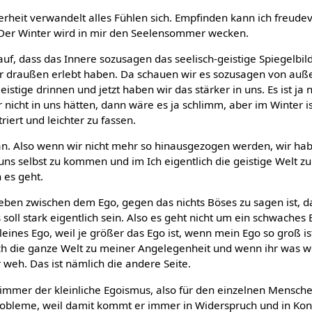
erheit verwandelt alles Fühlen sich. Empfinden kann ich freudev
 Der Winter wird in mir den Seelensommer wecken.
uf, dass das Innere sozusagen das seelisch-geistige Spiegelbild
 draußen erlebt haben. Da schauen wir es sozusagen von auß
istige drinnen und jetzt haben wir das stärker in uns. Es ist ja n
nicht in uns hätten, dann wäre es ja schlimm, aber im Winter ist
iert und leichter zu fassen.
eran. Also wenn wir nicht mehr so hinausgezogen werden, wir ha
u uns selbst zu kommen und im Ich eigentlich die geistige Welt zu
 es geht.
eben zwischen dem Ego, gegen das nichts Böses zu sagen ist, da
soll stark eigentlich sein. Also es geht nicht um ein schwaches 
leines Ego, weil je größer das Ego ist, wenn mein Ego so groß is
ch die ganze Welt zu meiner Angelegenheit und wenn ihr was w
 weh. Das ist nämlich die andere Seite.
h immer der kleinliche Egoismus, also für den einzelnen Mensch
obleme, weil damit kommt er immer in Widerspruch und in Konfl