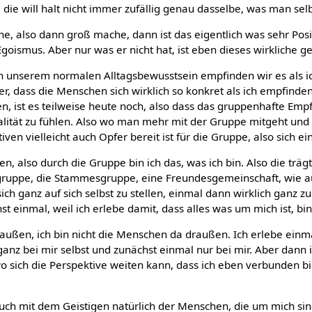
ie will halt nicht immer zufällig genau dasselbe, was man selb
e, also dann groß mache, dann ist das eigentlich was sehr Pos
goismus. Aber nur was er nicht hat, ist eben dieses wirkliche g
n unserem normalen Alltagsbewusstsein empfinden wir es als ich
er, dass die Menschen sich wirklich so konkret als ich empfinde
, ist es teilweise heute noch, also dass das gruppenhafte Empfi
dualität zu fühlen. Also wo man mehr mit der Gruppe mitgeht und 
ven vielleicht auch Opfer bereit ist für die Gruppe, also sich e
, also durch die Gruppe bin ich das, was ich bin. Also die trägt
sgruppe, die Stammesgruppe, eine Freundesgemeinschaft, wie au
ich ganz auf sich selbst zu stellen, einmal dann wirklich ganz z
 einmal, weil ich erlebe damit, dass alles was um mich ist, bin 
draußen, ich bin nicht die Menschen da draußen. Ich erlebe ein
ganz bei mir selbst und zunächst einmal nur bei mir. Aber dann i
o sich die Perspektive weiten kann, dass ich eben verbunden b
ch mit dem Geistigen natürlich der Menschen, die um mich sind