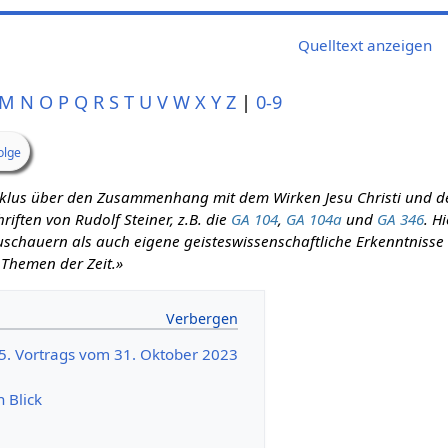
Quelltext anzeigen
M
N
O
P
Q
R
S
T
U
V
W
X
Y
Z
|
0-9
olge
zyklus über den Zusammenhang mit dem Wirken Jesu Christi und d
iften von Rudolf Steiner, z.B. die
GA 104
,
GA 104a
und
GA 346
. H
schauern als auch eigene geisteswissenschaftliche Erkenntnisse m
 Themen der Zeit.»
85. Vortrags vom 31. Oktober 2023
n Blick