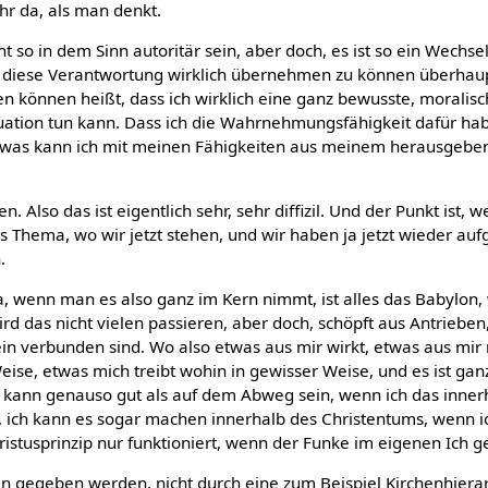
ehr da, als man denkt.
ht so in dem Sinn autoritär sein, aber doch, es ist so ein Wechs
t, diese Verantwortung wirklich übernehmen zu können überhaup
können heißt, dass ich wirklich eine ganz bewusste, moralisch
tuation tun kann. Dass ich die Wahrnehmungsfähigkeit dafür hab
 was kann ich mit meinen Fähigkeiten aus meinem herausgeben
 Also das ist eigentlich sehr, sehr diffizil. Und der Punkt ist, w
Thema, wo wir jetzt stehen, und wir haben ja jetzt wieder aufg
.
 wenn man es also ganz im Kern nimmt, ist alles das Babylon, 
 wird das nicht vielen passieren, aber doch, schöpft aus Antrieben
in verbunden sind. Wo also etwas aus mir wirkt, etwas aus mir 
ise, etwas mich treibt wohin in gewisser Weise, und es ist ganz
ch kann genauso gut als auf dem Abweg sein, wenn ich das inner
 ich kann es sogar machen innerhalb des Christentums, wenn ic
ristusprinzip nur funktioniert, wenn der Funke im eigenen Ich g
en gegeben werden, nicht durch eine zum Beispiel Kirchenhier