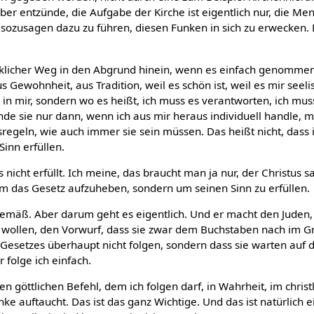
ber entzünde, die Aufgabe der Kirche ist eigentlich nur, die Men
ozusagen dazu zu führen, diesen Funken in sich zu erwecken. D
irklicher Weg in den Abgrund hinein, wenn es einfach genommen
 Gewohnheit, aus Tradition, weil es schön ist, weil es mir seeli
 in mir, sondern wo es heißt, ich muss es verantworten, ich mu
inde sie nur dann, wenn ich aus mir heraus individuell handle, m
regeln, wie auch immer sie sein müssen. Das heißt nicht, dass 
Sinn erfüllen.
nicht erfüllt. Ich meine, das braucht man ja nur, der Christus sa
m das Gesetz aufzuheben, sondern um seinen Sinn zu erfüllen.
ngemäß. Aber darum geht es eigentlich. Und er macht den Juden,
n wollen, den Vorwurf, dass sie zwar dem Buchstaben nach im 
 Gesetzes überhaupt nicht folgen, sondern dass sie warten auf 
 folge ich einfach.
en göttlichen Befehl, dem ich folgen darf, in Wahrheit, im chris
nke auftaucht. Das ist das ganz Wichtige. Und das ist natürlich e