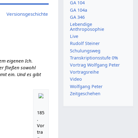
GA 104
GA 104a
Versionsgeschichte
GA 346
Lebendige
Anthroposophie
Live
Rudolf Steiner
Schulungsweg
Transkriptionsstufe 0%
em eigenen Ich.
Vortrag Wolfgang Peter
ier fließen sowohl
Vortragsreihe
it ein. Und es gibt
Video
Wolfgang Peter
Zeitgeschehen
185
.
Vor
tra