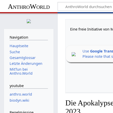
AnthroWorld
Eine freie Initiative vo
Navigation
Hauptseite
Use
Google Tran
Suche
Please note that 
Gesamtglossar
Letzte Änderungen
MitTun bei
Anthro.World
youtube
anthro.world
biodyn.wiki
Die Apokalypse
2023
Regelmässige