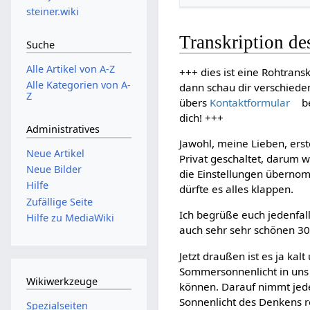
steiner.wiki
Transkription de
Suche
Alle Artikel von A-Z
+++ dies ist eine Rohtransk
Alle Kategorien von A-
dann schau dir verschiede
Z
übers
Kontaktformular
be
dich! +++
Administratives
Jawohl, meine Lieben, erst
Neue Artikel
Privat geschaltet, darum w
Neue Bilder
die Einstellungen übernom
Hilfe
dürfte es alles klappen.
Zufällige Seite
Ich begrüße euch jedenfal
Hilfe zu MediaWiki
auch sehr sehr schönen 3
Jetzt draußen ist es ja ka
Sommersonnenlicht in uns 
Wikiwerkzeuge
können. Darauf nimmt jede
Sonnenlicht des Denkens re
Spezialseiten