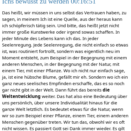
Ichs bewusst zu werden 00:16:51
Das heißt, wir müssen in uns selbst das Vertrauen haben, zu
sagen, in meinem Ich ist eine Quelle, aus der heraus kann
ich schöpferisch tätig sein. Und bitte, das heißt jetzt nicht
immer große Kunstwerke oder irgend sowas schaffen. In
jeder Minute des Lebens kann ich das. In jeder
Seelenregung. Jede Seelenregung, die nicht einfach so etwas
ist, was routiniert fortrollt, sondern was eigentlich neu im
Moment entsteht, zum Beispiel in der Begegnung mit einem
anderen Menschen, in der Begegnung mit der Natur, mit
einem Tier, mit einer Pflanze. Wo ich nicht nur einfach sage,
ja, ist eine hübsche Blume, gefällt mir eh. Sondern wo ich ein
ganz neues seelisches Empfinden erschaffe, das es so noch
gar nicht gibt in der Welt. Dann führt das bereits
die
Weltentwicklung
weiter. Das hat also eine Bedeutung über
uns persönlich, über unsere Individualität hinaus für die
ganze Welt letztlich. Es bedeutet etwas für die Natur, wenn
wir so zum Beispiel einer Pflanze, einem Tier, einem anderen
Menschen gegenüber treten. Wir tun das, obwohl wir es oft
nicht wissen. Es passiert Gott sei Dank immer wieder. Es gilt