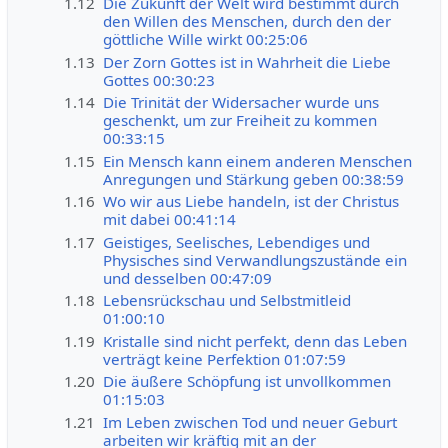
1.12
Die Zukunft der Welt wird bestimmt durch
den Willen des Menschen, durch den der
göttliche Wille wirkt 00:25:06
1.13
Der Zorn Gottes ist in Wahrheit die Liebe
Gottes 00:30:23
1.14
Die Trinität der Widersacher wurde uns
geschenkt, um zur Freiheit zu kommen
00:33:15
1.15
Ein Mensch kann einem anderen Menschen
Anregungen und Stärkung geben 00:38:59
1.16
Wo wir aus Liebe handeln, ist der Christus
mit dabei 00:41:14
1.17
Geistiges, Seelisches, Lebendiges und
Physisches sind Verwandlungszustände ein
und desselben 00:47:09
1.18
Lebensrückschau und Selbstmitleid
01:00:10
1.19
Kristalle sind nicht perfekt, denn das Leben
verträgt keine Perfektion 01:07:59
1.20
Die äußere Schöpfung ist unvollkommen
01:15:03
1.21
Im Leben zwischen Tod und neuer Geburt
arbeiten wir kräftig mit an der