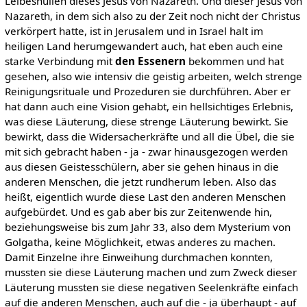
Leibeshüllen dieses Jesus von Nazareth. Und dieser Jesus von
Nazareth, in dem sich also zu der Zeit noch nicht der Christus
verkörpert hatte, ist in Jerusalem und in Israel halt im
heiligen Land herumgewandert auch, hat eben auch eine
starke Verbindung mit
den Essenern
bekommen und hat
gesehen, also wie intensiv die geistig arbeiten, welch strenge
Reinigungsrituale und Prozeduren sie durchführen. Aber er
hat dann auch eine Vision gehabt, ein hellsichtiges Erlebnis,
was diese Läuterung, diese strenge Läuterung bewirkt. Sie
bewirkt, dass die Widersacherkräfte und all die Übel, die sie
mit sich gebracht haben - ja - zwar hinausgezogen werden
aus diesen Geistesschülern, aber sie gehen hinaus in die
anderen Menschen, die jetzt rundherum leben. Also das
heißt, eigentlich wurde diese Last den anderen Menschen
aufgebürdet. Und es gab aber bis zur Zeitenwende hin,
beziehungsweise bis zum Jahr 33, also dem Mysterium von
Golgatha, keine Möglichkeit, etwas anderes zu machen.
Damit Einzelne ihre Einweihung durchmachen konnten,
mussten sie diese Läuterung machen und zum Zweck dieser
Läuterung mussten sie diese negativen Seelenkräfte einfach
auf die anderen Menschen, auch auf die - ja überhaupt - auf