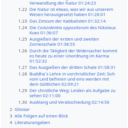
Verwandlung der Natur 01:24:23
1.22
Die Natur ist etwas, was wir aus unserem
Wesen herausgesetzt haben 01:26:01
1.23
Das Z
imzum
der Kabbalisten 01:32:14
1.24
Die
Coinzidentia oppositorum
des Nikolaus
Kues 01:36:07
1.25
Ausgießen der ersten und zweiten
Zornesschale 01:38:55
1.26
Durch die Tätigkeit der Widersacher kommt
es heute zu einer Unordnung im Karma
01:52:32
1.27
Das Ausgießen der dritten Schale 01:58:31
1.28
Buddha´s Lehre in vorchristlicher Zeit: Sich
vom Leid befreien und eins werden mit
dem Göttlichen 02:09:21
1.29
Der christliche Weg: Leiden als Aufgabe zu
sehen 02:11:00
1.30
Ausklang und Verabschiedung 02:14:56
2
Glossar
3
Alle Folgen auf einen Blick
4
Literaturangaben