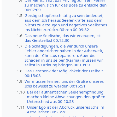
1.4
Der Mensch hat das Privileg zu irren, Fehler
zu machen, sich für das Böse zu entscheiden
00:07:09
1.5
Geistig schöpferisch tätig zu sein bedeutet,
aus dem Ich heraus Seelenkräfte aus dem
Nichts zu erzeugen und negatives Seelisches
ins Nichts zurückzuführen 00:09:32
1.6
Das neue Seelische, das wir erzeugen, ist
das Geistselbst 00:12:30
1.7
Die Schädigungen, die wir durch unsere
Fehler angerichtet haben in der Ätherwelt,
kann der Christus reparieren. Aber die
Schäden in uns selber (Karma) müssen wir
selbst in Ordnung bringen 00:13:09
1.8
Das Geschenk der Möglichkeit der Freiheit
00:15:08
1.9
Wir müssen lernen, uns der Größe unseres
Ichs bewusst zu werden 00:16:51
1.10
Bei der authentischen Seelenempfindung
machen kleine Abweichungen den großen
Unterschied aus 00:20:53
1.11
Unser Ego ist der Abdruck unseres Ichs im
Astralischen 00:23:28