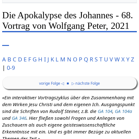
Die Apokalypse des Johannes - 68.
Vortrag von Wolfgang Peter, 2021
A
B
C
D
E
F
G
H
I
J
K
L
M
N
O
P
Q
R
S
T
U
V
W
X
Y
Z
|
0-9
vorige Folge ◁
■
▷ nächste Folge
«Ein interaktiver Vortragszyklus über den Zusammenhang mit
dem Wirken Jesu Christi und dem eigenen Ich. Ausgangspunkt
sind die Schriften von Rudolf Steiner, z.B. die
GA 104
,
GA 104a
und
GA 346
. Hier fließen sowohl Fragen und Anliegen von
Zuschauern als auch eigene geisteswissenschaftliche
Erkenntnisse mit ein. Und es gibt immer Bezüge zu aktuellen
Themen der Zeit.»