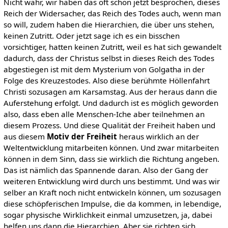
Nicht wahr, wir haben das oft schon jetzt besprochen, dieses
Reich der Widersacher, das Reich des Todes auch, wenn man
so will, zudem haben die Hierarchien, die über uns stehen,
keinen Zutritt. Oder jetzt sage ich es ein bisschen
vorsichtiger, hatten keinen Zutritt, weil es hat sich gewandelt
dadurch, dass der Christus selbst in dieses Reich des Todes
abgestiegen ist mit dem Mysterium von Golgatha in der
Folge des Kreuzestodes. Also diese berühmte Höllenfahrt
Christi sozusagen am Karsamstag. Aus der heraus dann die
Auferstehung erfolgt. Und dadurch ist es möglich geworden
also, dass eben alle Menschen-Iche aber teilnehmen an
diesem Prozess. Und diese Qualität der Freiheit haben und
aus diesem
Motiv der Freiheit
heraus wirklich an der
Weltentwicklung mitarbeiten können. Und zwar mitarbeiten
können in dem Sinn, dass sie wirklich die Richtung angeben.
Das ist nämlich das Spannende daran. Also der Gang der
weiteren Entwicklung wird durch uns bestimmt. Und was wir
selber an Kraft noch nicht entwickeln können, um sozusagen
diese schöpferischen Impulse, die da kommen, in lebendige,
sogar physische Wirklichkeit einmal umzusetzen, ja, dabei
helfen uns dann die Hierarchien. Aber sie richten sich