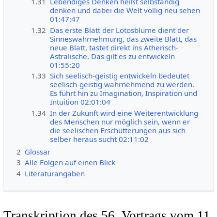
1.31
Lebendiges Denken heißt selbständig
denken und dabei die Welt völlig neu sehen
01:47:47
1.32
Das erste Blatt der Lotosblume dient der
Sinneswahrnehmung, das zweite Blatt, das
neue Blatt, tastet direkt ins Ätherisch-
Astralische. Das gilt es zu entwickeln
01:55:20
1.33
Sich seelisch-geistig entwickeln bedeutet
seelisch-geistig wahrnehmend zu werden.
Es führt hin zu Imagination, Inspiration und
Intuition 02:01:04
1.34
In der Zukunft wird eine Weiterentwicklung
des Menschen nur möglich sein, wenn er
die seelischen Erschütterungen aus sich
selber heraus sucht 02:11:02
2
Glossar
3
Alle Folgen auf einen Blick
4
Literaturangaben
Transkription des 56. Vortrags vom 11.