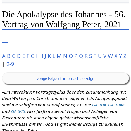
Die Apokalypse des Johannes - 56.
Vortrag von Wolfgang Peter, 2021
A
B
C
D
E
F
G
H
I
J
K
L
M
N
O
P
Q
R
S
T
U
V
W
X
Y
Z
|
0-9
vorige Folge ◁
■
▷ nächste Folge
«Ein interaktiver Vortragszyklus über den Zusammenhang mit
dem Wirken Jesu Christi und dem eigenen Ich. Ausgangspunkt
sind die Schriften von Rudolf Steiner, z.B. die
GA 104
,
GA 104a
und
GA 346
. Hier fließen sowohl Fragen und Anliegen von
Zuschauern als auch eigene geisteswissenschaftliche
Erkenntnisse mit ein. Und es gibt immer Bezüge zu aktuellen
Themen der Zeit.»