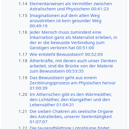
1.14
Elementarwesen als Vermittler zwischen
Astralischem und Physischem 00:41:23
1.15
Imaginationen auf dem alten Weg
anzustreben ist kein gesunder Weg
00:49:19
1.16
Jeder Mensch muss zumindest eine
Inkarnation ganz als Materialist erleben, in
der er die bewusste Verbindung zum
Geistigen verloren hat 00:51:00
1.17
Wie entsteht Bewusstsein? 00:52:09
1.18
Ätherkräfte, mit denen auch unser Denken
arbeitet, sind die Brücke von der Materie
zum Bewusstsein 00:53:35
1.19
Das Bewusstsein geht aus einem
Zerstörungsprozess am Physischen hervor
01:00:39
1.20
Im Ätherischen gibt es den Wärmeäther,
den Lichtäther, den Klangäther und den
Lebensäther 01:04:31
1.21
Die sieben Chakren als seelische Organe
des Astralleibes, unserer Seelentätigkeit
01:07:07
1.22
Die tausendblättrige Lotosblume findet