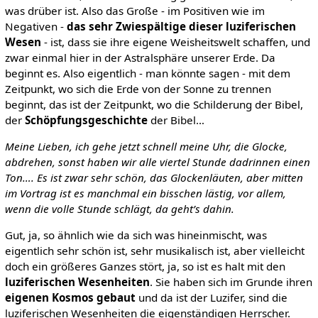
was drüber ist. Also das Große - im Positiven wie im
Negativen -
das sehr Zwiespältige dieser luziferischen
Wesen
- ist, dass sie ihre eigene Weisheitswelt schaffen, und
zwar einmal hier in der Astralsphäre unserer Erde. Da
beginnt es. Also eigentlich - man könnte sagen - mit dem
Zeitpunkt, wo sich die Erde von der Sonne zu trennen
beginnt, das ist der Zeitpunkt, wo die Schilderung der Bibel,
der
Schöpfungsgeschichte
der Bibel…
Meine Lieben, ich gehe jetzt schnell meine Uhr, die Glocke,
abdrehen, sonst haben wir alle viertel Stunde dadrinnen einen
Ton…. Es ist zwar sehr schön, das Glockenläuten, aber mitten
im Vortrag ist es manchmal ein bisschen lästig, vor allem,
wenn die volle Stunde schlägt, da geht’s dahin.
Gut, ja, so ähnlich wie da sich was hineinmischt, was
eigentlich sehr schön ist, sehr musikalisch ist, aber vielleicht
doch ein größeres Ganzes stört, ja, so ist es halt mit den
luziferischen Wesenheiten
. Sie haben sich im Grunde ihren
eigenen Kosmos gebaut
und da ist der Luzifer, sind die
luziferischen Wesenheiten die eigenständigen Herrscher.