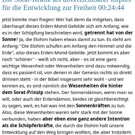
für die Entwicklung zur Freiheit 00:24:44
Jetzt könnte man fragen: Wer hat denn da mitgetan, dass
überhaupt dieses Erden-Mond-Gebilde sich am Anfang, wie
es in der Schöpfung beschrieben wird,
getrennt hat von der
Sonne
? Ja, die Elohim haben etwas damit zu tun. Es steht am
Anfang: "Die Elohim schufen am Anfang den Himmel und die
Erde", also dieses Erden-Mond-Gebilde. Jetzt kommt es aber
noch "schöner" - weiß ich nicht, aber - es ist eine ganz
wichtige Wesenheit oder Wesenheiten sind dazu notwendig,
dass es passiert ist, von denen in der Genesis nichts so direkt
drinnen steht - in der Bibel insgesamt sehr wohl - und wir
kennen es, es sind nämlich die
Wesenheiten die hinter
dem Sorat-Prinzip
stehen. Der Sonnendämon, wenn man so
will, oder auch der Erdendämon, beides ist gleichberechtigt
zu sagen, weil, es hat was mit den
Sonnenkräften
zu tun.
Also, diese Wesenheiten waren sehr stark mit der Sonne
verbunden, haben
aber eben eine ganz andere Intention
als die Schöpferkräfte
, die durch die Elohim halt unsere
Entwicklung auf den Weg bringen wollten, die aber trotzdem