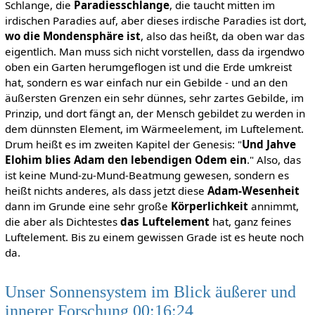
Schlange, die
Paradiesschlange
, die taucht mitten im
irdischen Paradies auf, aber dieses irdische Paradies ist dort,
wo die Mondensphäre ist
, also das heißt, da oben war das
eigentlich. Man muss sich nicht vorstellen, dass da irgendwo
oben ein Garten herumgeflogen ist und die Erde umkreist
hat, sondern es war einfach nur ein Gebilde - und an den
äußersten Grenzen ein sehr dünnes, sehr zartes Gebilde, im
Prinzip, und dort fängt an, der Mensch gebildet zu werden in
dem dünnsten Element, im Wärmeelement, im Luftelement.
Drum heißt es im zweiten Kapitel der Genesis: "
Und Jahve
Elohim blies Adam den lebendigen Odem ein
." Also, das
ist keine Mund-zu-Mund-Beatmung gewesen, sondern es
heißt nichts anderes, als dass jetzt diese
Adam-Wesenheit
dann im Grunde eine sehr große
Körperlichkeit
annimmt,
die aber als Dichtestes
das Luftelement
hat, ganz feines
Luftelement. Bis zu einem gewissen Grade ist es heute noch
da.
Unser Sonnensystem im Blick äußerer und
innerer Forschung 00:16:24