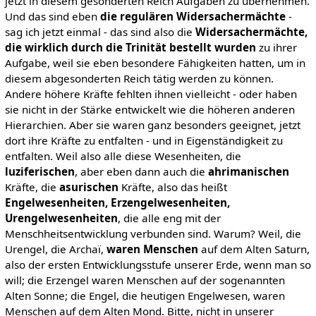
jetzt in diesem gesonderten Reich Aufgaben zu übernehmen.
Und das sind eben
die regulären Widersachermächte
-
sag ich jetzt einmal - das sind also die
Widersachermächte,
die wirklich durch die Trinität bestellt
wurden
zu ihrer
Aufgabe, weil sie eben besondere Fähigkeiten hatten, um in
diesem abgesonderten Reich tätig werden zu können.
Andere höhere Kräfte fehlten ihnen vielleicht - oder haben
sie nicht in der Stärke entwickelt wie die höheren anderen
Hierarchien. Aber sie waren ganz besonders geeignet, jetzt
dort ihre Kräfte zu entfalten - und in Eigenständigkeit zu
entfalten. Weil also alle diese Wesenheiten, die
luziferischen
, aber eben dann auch die
ahrimanischen
Kräfte, die
asurischen
Kräfte, also das heißt
Engelwesenheiten, Erzengelwesenheiten,
Urengelwesenheiten
, die alle eng mit der
Menschheitsentwicklung verbunden sind. Warum? Weil, die
Urengel, die Archaï,
waren Menschen
auf dem Alten Saturn,
also der ersten Entwicklungsstufe unserer Erde, wenn man so
will; die Erzengel waren Menschen auf der sogenannten
Alten Sonne; die Engel, die heutigen Engelwesen, waren
Menschen auf dem Alten Mond. Bitte, nicht in unserer