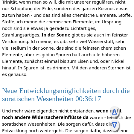
Trinität, wenn man so will, die mit unserer regulären, nicht
nur Schöpfung der Erde, sondern des ganzen Kosmos etwas
zu tun haben - und das sind alles chemische Elemente, Stoffe.
Stoffe, ich meine die chemischen Elemente, im Ursprung
noch sind sie etwas ja geradezu Lichtartiges,
Strahlungsartiges.
In der Sonne
gibt es sie auch im feinster
Verdünnung. Ich meine, es gibt sehr viel Wasserstoff, sehr
viel Helium in der Sonne, das sind die feinsten chemischen
Elemente, aber es gibt in Spuren halt auch alle höheren
Elemente, zunächst einmal bis zum Eisen und, oder Nickel
hinauf. In Spuren ist es drinnen. Mit den anderen Sternen ist
es genauso.
Neue Entwicklungsmöglichkeiten durch die
soratischen Wesenheiten 00:36:17
ᐃ
Und mehr wäre eigentlich nicht entstanden,
wenn nicht
noch andere Widersachereinflüsse da
wären - letztlich die
ᐁ
soratischen Wesenheiten. Die sorgen dafür, dass die
Entwicklung noch weitergeht. Die sorgen dafür, dass so eine