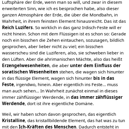
Luftsphäre der Erde, wenn man so will, und zwar in diesem
erweiterten Sinn, wie ich es besprochen habe, also dieser
ganzen Atmosphäre der Erde, die über die Mondbahn, in
Wahrheit, in ihrem feinsten Element hinausreicht. Das ist das
Reich Luzifers
. So wirklich in das ganz Irdisch-Feste will er
nicht hinein. Schon mit dem Flüssigen ist es schon so: Gerade
noch ein bisschen die Zehen eintauchen, sozusagen, bildlich
gesprochen, aber lieber nicht zu viel; ein bisschen
wasserscheu sind die Luziferen, also, sie schweben lieber in
den Lüften. Aber die ahrimanischen Mächte, also das heißt
Erzengelwesenheiten
, die aber
unter dem Einfluss der
soratischen Wesenheiten
stehen, die wagen sich hinunter
in das flüssige Element, wagen sich hinunter
bis in das
Feste
, irgendwo, hinein. Aber eigentlich ins Feste… muss
man auch sehen… In Wahrheit zunächst einmal in dieses
immer zähflüssiger Werdende, in
das immer zähflüssiger
Werdende
, dort ist ihre eigentliche Domäne.
Weil, wir haben schon davon gesprochen, das eigentlich
Kristalline
, das kristallbildende Element, das hat was zu tun
mit den
Ich-Kräften des Menschen
. Dadurch entsteht in