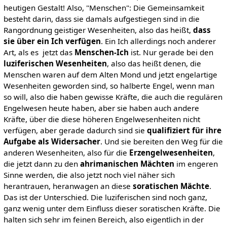
heutigen Gestalt! Also, "Menschen": Die Gemeinsamkeit
besteht darin, dass sie damals aufgestiegen sind in die
Rangordnung geistiger Wesenheiten, also das heißt,
dass
sie über ein Ich verfügen
. Ein Ich allerdings noch anderer
Art, als es jetzt das
Menschen-Ich
ist. Nur gerade bei den
luziferischen Wesenheiten
, also das heißt denen, die
Menschen waren auf dem Alten Mond und jetzt engelartige
Wesenheiten geworden sind, so halberte Engel, wenn man
so will, also die haben gewisse Kräfte, die auch die regulären
Engelwesen heute haben, aber sie haben auch andere
Kräfte, über die diese höheren Engelwesenheiten nicht
verfügen, aber gerade dadurch sind sie
qualifiziert für ihre
Aufgabe als Widersacher
. Und sie bereiten den Weg für die
anderen Wesenheiten, also für die
Erzengelwesenheiten
,
die jetzt dann zu den
ahrimanischen Mächten
im engeren
Sinne werden, die also jetzt noch viel näher sich
herantrauen, heranwagen an diese
soratischen Mächte
.
Das ist der Unterschied. Die luziferischen sind noch ganz,
ganz wenig unter dem Einfluss dieser soratischen Kräfte. Die
halten sich sehr im feinen Bereich, also eigentlich in der