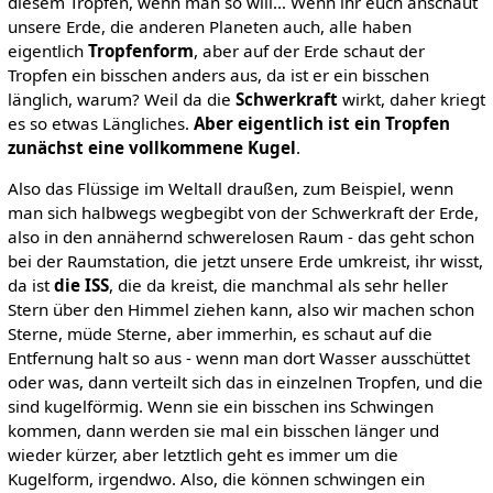
diesem Tropfen, wenn man so will… Wenn ihr euch anschaut
unsere Erde, die anderen Planeten auch, alle haben
eigentlich
Tropfenform
, aber auf der Erde schaut der
Tropfen ein bisschen anders aus, da ist er ein bisschen
länglich, warum? Weil da die
Schwerkraft
wirkt, daher kriegt
es so etwas Längliches.
Aber eigentlich ist ein Tropfen
zunächst eine vollkommene Kugel
.
Also das Flüssige im Weltall draußen, zum Beispiel, wenn
man sich halbwegs wegbegibt von der Schwerkraft der Erde,
also in den annähernd schwerelosen Raum - das geht schon
bei der Raumstation, die jetzt unsere Erde umkreist, ihr wisst,
da ist
die ISS
, die da kreist, die manchmal als sehr heller
Stern über den Himmel ziehen kann, also wir machen schon
Sterne, müde Sterne, aber immerhin, es schaut auf die
Entfernung halt so aus - wenn man dort Wasser ausschüttet
oder was, dann verteilt sich das in einzelnen Tropfen, und die
sind kugelförmig. Wenn sie ein bisschen ins Schwingen
kommen, dann werden sie mal ein bisschen länger und
wieder kürzer, aber letztlich geht es immer um die
Kugelform, irgendwo. Also, die können schwingen ein