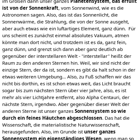
im Großen dann unser ganzes
Planetensystem, das erfüllt
ist von der Sonnenkraft
, vom Sonnenwind, wie es die
Astronomen sagen. Also, das ist das Sonnenlicht, die
Sonnenwärme, die Strahlung, die von der Sonne ausgeht,
aber auch etwas wie ein luftartiges Element, ganz dünn. Für
uns scheint es zunächst einmal absolutes Vakuum, atmen
könnte man dort nicht, und trotzdem ist es da, ganz fein,
ganz dünn, und grenzt sich dann aber ganz deutlich ab
gegenüber der interstellaren Welt - "interstellar" heißt der
Raum zu den anderen Sternen hin. Weil, wir sind nicht der
einzige Stern, der da ist, sondern es gibt da halt schon in der
etwas weiteren Umgebung… Also, zu Fuß schaffen wir das
nicht bis dorthin, es ist schon etwas weit, das Licht braucht
sogar bis zum nächsten Stern über vier Jahre, also, es ist
mehr als vier Lichtjahre entfernt, also Alpha Centauri, der
nächste Stern, irgendwo. Aber gegenüber dieser Welt der
anderen Sterne ist unser ganzes
Sonnensystem so wie
durch ein feines Häutchen abgeschlossen
. Das hat die
Wissenschaft, die materialistische Naturwissenschaft,
herausgefunden. Also, im Grunde ist
unser ganzes
Sonnensystem ein eigenständiges Wesen
, wenn man so