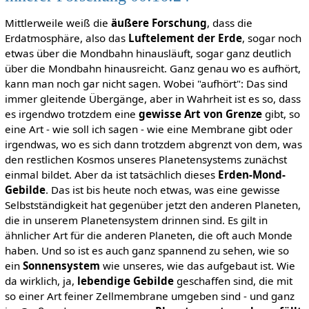
Mittlerweile weiß die
äußere Forschung
, dass die
Erdatmosphäre, also das
Luftelement der Erde
, sogar noch
etwas über die Mondbahn hinausläuft, sogar ganz deutlich
über die Mondbahn hinausreicht. Ganz genau wo es aufhört,
kann man noch gar nicht sagen. Wobei "aufhört": Das sind
immer gleitende Übergänge, aber in Wahrheit ist es so, dass
es irgendwo trotzdem eine
gewisse Art von Grenze
gibt, so
eine Art - wie soll ich sagen - wie eine Membrane gibt oder
irgendwas, wo es sich dann trotzdem abgrenzt von dem, was
den restlichen Kosmos unseres Planetensystems zunächst
einmal bildet. Aber da ist tatsächlich dieses
Erden-Mond-
Gebilde
. Das ist bis heute noch etwas, was eine gewisse
Selbstständigkeit hat gegenüber jetzt den anderen Planeten,
die in unserem Planetensystem drinnen sind. Es gilt in
ähnlicher Art für die anderen Planeten, die oft auch Monde
haben. Und so ist es auch ganz spannend zu sehen, wie so
ein
Sonnensystem
wie unseres, wie das aufgebaut ist. Wie
da wirklich, ja,
lebendige Gebilde
geschaffen sind, die mit
so einer Art feiner Zellmembrane umgeben sind - und ganz