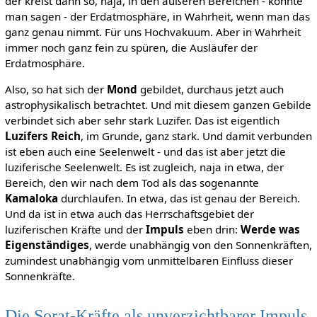
der kreist dann so, naja, in den äußeren Bereichen - könnte
man sagen - der Erdatmosphäre, in Wahrheit, wenn man das
ganz genau nimmt. Für uns Hochvakuum. Aber in Wahrheit
immer noch ganz fein zu spüren, die Ausläufer der
Erdatmosphäre.
Also, so hat sich der
Mond
gebildet, durchaus jetzt auch
astrophysikalisch betrachtet. Und mit diesem ganzen Gebilde
verbindet sich aber sehr stark Luzifer. Das ist eigentlich
Luzifers Reich
, im Grunde, ganz stark. Und damit verbunden
ist eben auch eine Seelenwelt - und das ist aber jetzt die
luziferische Seelenwelt. Es ist zugleich, naja in etwa, der
Bereich, den wir nach dem Tod als das sogenannte
Kamaloka
durchlaufen. In etwa, das ist genau der Bereich.
Und da ist in etwa auch das Herrschaftsgebiet der
luziferischen Kräfte und der
Impuls
eben drin:
Werde was
Eigenständiges
, werde unabhängig von den Sonnenkräften,
zumindest unabhängig vom unmittelbaren Einfluss dieser
Sonnenkräfte.
Die Sorat-Kräfte als unverzichtbarer Impuls