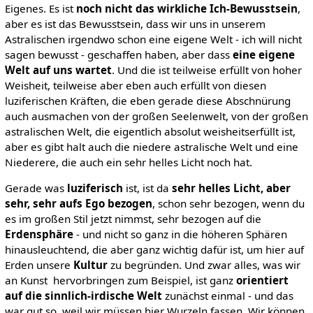
Eigenes. Es ist
noch nicht das wirkliche Ich-Bewusstsein
,
aber es ist das Bewusstsein, dass wir uns in unserem
Astralischen irgendwo schon eine eigene Welt - ich will nicht
sagen bewusst - geschaffen haben, aber dass
eine eigene
Welt auf uns wartet
. Und die ist teilweise erfüllt von hoher
Weisheit, teilweise aber eben auch erfüllt von diesen
luziferischen Kräften, die eben gerade diese Abschnürung
auch ausmachen von der großen Seelenwelt, von der großen
astralischen Welt, die eigentlich absolut weisheitserfüllt ist,
aber es gibt halt auch die niedere astralische Welt und eine
Niederere, die auch ein sehr helles Licht noch hat.
Gerade was
luziferisch
ist, ist da
sehr helles Licht, aber
sehr, sehr aufs Ego bezogen
, schon sehr bezogen, wenn du
es im großen Stil jetzt nimmst, sehr bezogen auf die
Erdensphäre
- und nicht so ganz in die höheren Sphären
hinausleuchtend, die aber ganz wichtig dafür ist, um hier auf
Erden unsere
Kultur
zu begründen. Und zwar alles, was wir
an Kunst hervorbringen zum Beispiel, ist ganz
orientiert
auf die sinnlich-irdische Welt
zunächst einmal - und das
war gut so, weil wir müssen hier Wurzeln fassen. Wir können