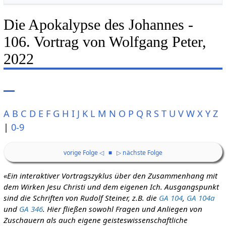
Die Apokalypse des Johannes -
106. Vortrag von Wolfgang Peter,
2022
A
B
C
D
E
F
G
H
I
J
K
L
M
N
O
P
Q
R
S
T
U
V
W
X
Y
Z
|
0-9
vorige Folge ◁
■
▷ nächste Folge
«Ein interaktiver Vortragszyklus über den Zusammenhang mit
dem Wirken Jesu Christi und dem eigenen Ich. Ausgangspunkt
sind die Schriften von Rudolf Steiner, z.B. die
GA 104
,
GA 104a
und
GA 346
. Hier fließen sowohl Fragen und Anliegen von
Zuschauern als auch eigene geisteswissenschaftliche