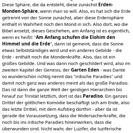
Diese Sphäre, die da entsteht, diese zunächst
Erden-
Monden-Sphäre
, wenn man so will. Also, es hat sich die Erde
getrennt von der Sonne zunächst, aber diese Erdensphäre
enthält in Wahrheit noch den Mond in sich. Also dort, wo die
Bibel ansetzt, dieses Geschehen, am Anfang ist es eigentlich,
wenn es heißt: "
Am Anfang schufen die Elohim den
Himmel und die Erde
", dann ist gemeint, dass die Sonne
etwas Selbstständiges wird und ein anderes Gebilde - die
Erde - enthält noch die Mondenkräfte. Also, das ist ein
großes Gebilde. Und was dann noch geschildert wird, also im
zweiten Kapitel der Genesis, der
Garten Eden
- was Dante
so wunderschön richtig nennt das "irdische Paradies" und
damit noch ganz was anderes meint als das große Paradiso.
Das ist dann die ganze Welt der geistigen Hierarchien bis
hinauf zur Trinität letztlich, dort ist das
Paradiso
. Ein ganzes
Drittel der göttlichen Komödie beschäftigt sich am Ende, also
das letzte Drittel, mit dem Aufstieg dorthin - aber da ist
gerade die Voraussetzung, dass die Widersacherkräfte, die
noch bis ins irdische Paradies hineinwirken, dass die
überwunden sind. Nicht wahr, der Luzifer, die luziferische