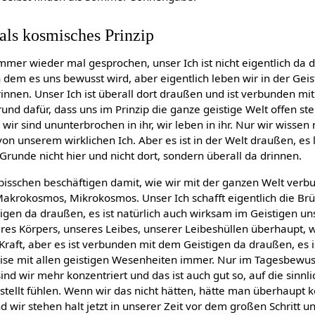
als kosmisches Prinzip
mmer wieder mal gesprochen, unser Ich ist nicht eigentlich da 
n dem es uns bewusst wird, aber eigentlich leben wir in der Gei
drinnen. Unser Ich ist überall dort draußen und ist verbunden mi
rund dafür, dass uns im Prinzip die ganze geistige Welt offen ste
wir sind ununterbrochen in ihr, wir leben in ihr. Nur wir wissen n
n unserem wirklichen Ich. Aber es ist in der Welt draußen, es 
 Grunde nicht hier und nicht dort, sondern überall da drinnen.
bisschen beschäftigen damit, wie wir mit der ganzen Welt verb
akrokosmos, Mikrokosmos. Unser Ich schafft eigentlich die Br
stigen da draußen, es ist natürlich auch wirksam im Geistigen u
es Körpers, unseres Leibes, unserer Leibeshüllen überhaupt, we
Kraft, aber es ist verbunden mit dem Geistigen da draußen, es 
se mit allen geistigen Wesenheiten immer. Nur im Tagesbewus
ind wir mehr konzentriert und das ist auch gut so, auf die sinn
tellt fühlen. Wenn wir das nicht hätten, hätte man überhaupt 
 wir stehen halt jetzt in unserer Zeit vor dem großen Schritt 