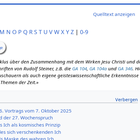
Quelltext anzeigen
M
N
O
P
Q
R
S
T
U
V
W
X
Y
Z
|
0-9
ge
zyklus über den Zusammenhang mit dem Wirken Jesu Christi und d
iften von Rudolf Steiner, z.B. die
GA 104
,
GA 104a
und
GA 346
. H
schauern als auch eigene geisteswissenschaftliche Erkenntnisse m
 Themen der Zeit.»
86. Vortrags vom 7. Oktober 2025
d der 27. Wochenspruch
 Ich als kosmisches Prinzip
es sich verschenkenden Ich
ls Maske des wahren Ich