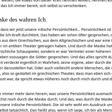
nd Wesen, die etwas von dieser Kraft nehmen wollen, nehmen k
das Ich immer bereit, sich selbst zu verschenken.
ske des wahren Ich
ass wir jetzt unsere irdische Persönlichkeit... Persönlichkeit i
ie Ich-Kraft durchtönt. Das haben wir schon öfter gesprochen, 
 aus dem Griechischen, aus dem Altgriechischen und war eine 
er im antiken Theater getragen haben. Und durch die Maske hat
schliche Schauspieler, sondern er war Vertreter einer höheren g
aben sozusagen die Götter gesprochen. Und das alles spricht d
it verdeckt eigentlich in Wahrheit, seine eigene, aber durch die
 darzustellen hat. Oder auch vielleicht andere Menschen, die e
 also so gestaltet im griechischen Theater, dass man eben sich
st war, da spricht etwas Höheres noch durch mich durch und da
 immer mehr dann herein, was unsere Persönlichkeit ausmacht.
ächst noch durch die Maske durch. Und das, was durch die Maske
nsere irdische Persönlichkeit. Die ist sehr wohl ein Ausdruck un
t selbst tatsächlich. Das heißt also, wenn ich sage, ich bin als Me