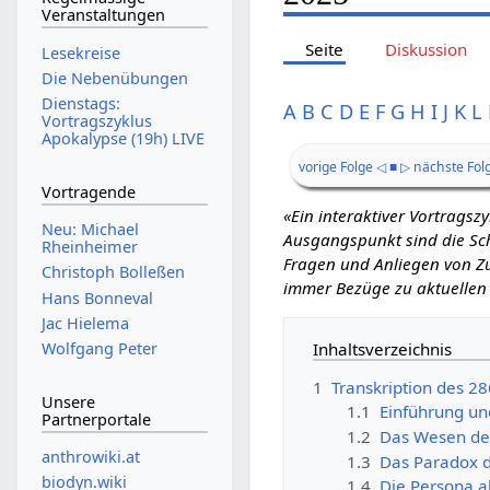
Veranstaltungen
Seite
Diskussion
Lesekreise
Die Nebenübungen
Dienstags:
A
B
C
D
E
F
G
H
I
J
K
L
Vortragszyklus
Apokalypse (19h) LIVE
vorige Folge ◁
■
▷ nächste Fol
Vortragende
«Ein interaktiver Vortrags
Neu: Michael
Ausgangspunkt sind die Schr
Rheinheimer
Fragen und Anliegen von Zu
Christoph Bolleßen
immer Bezüge zu aktuellen
Hans Bonneval
Jac Hielema
Inhaltsverzeichnis
Wolfgang Peter
1
Transkription des 2
Unsere
1.1
Einführung un
Partnerportale
1.2
Das Wesen des
anthrowiki.at
1.3
Das Paradox d
biodyn.wiki
1.4
Die Persona a