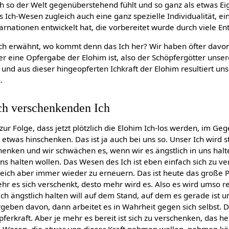
ch so der Welt gegenüberstehend fühlt und so ganz als etwas Ei
als Ich-Wesen zugleich auch eine ganz spezielle Individualität, ein
nkarnationen entwickelt hat, die vorbereitet wurde durch viele En
uch erwähnt, wo kommt denn das Ich her? Wir haben öfter davo
er eine Opfergabe der Elohim ist, also der Schöpfergötter unse
n und aus dieser hingeopferten Ichkraft der Elohim resultiert unse
.
ch verschenkenden Ich
zur Folge, dass jetzt plötzlich die Elohim Ich-los werden, im Gege
e etwas hinschenken. Das ist ja auch bei uns so. Unser Ich wird s
henken und wir schwächen es, wenn wir es ängstlich in uns halt
ns halten wollen. Das Wesen des Ich ist eben einfach sich zu v
eich aber immer wieder zu erneuern. Das ist heute das große 
hr es sich verschenkt, desto mehr wird es. Also es wird umso re
ch ängstlich halten will auf dem Stand, auf dem es gerade ist 
ergeben davon, dann arbeitet es in Wahrheit gegen sich selbst. D
pferkraft. Aber je mehr es bereit ist sich zu verschenken, das h