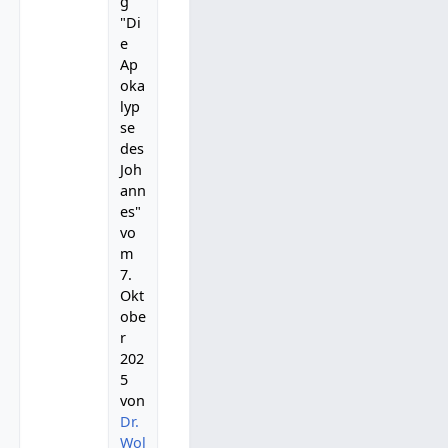
g
"Di
e
Ap
oka
lyp
se
des
Joh
ann
es"
vo
m
7.
Okt
obe
r
202
5
von
Dr.
Wol