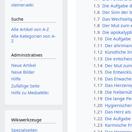
steiner.wiki
1.5
Die Aufgabe d
1.6
Der Sinn der 
1.7
Das Wechselsp
Suche
1.8
Der Mut zum e
Alle Artikel von A-Z
1.9
Die apokalypti
Alle Kategorien von A-
1.10
Die Aufgabe 
Z
1.11
Der ahrimani
1.12
Künstliche I
Administratives
1.13
Die entschei
1.14
Der Mut zum
Neue Artikel
1.15
Die Entwickl
Neue Bilder
1.16
Das Erwache
Hilfe
1.17
Das Herzensg
Zufällige Seite
1.18
Die Nebenüb
Hilfe zu MediaWiki
1.19
Die lange Pe
1.20
Hygienischer
1.21
Das Herz al
1.22
Die Aufgabe 
Wikiwerkzeuge
1.23
Karmische Fre
Spezialseiten
1.24
Das Herzensg