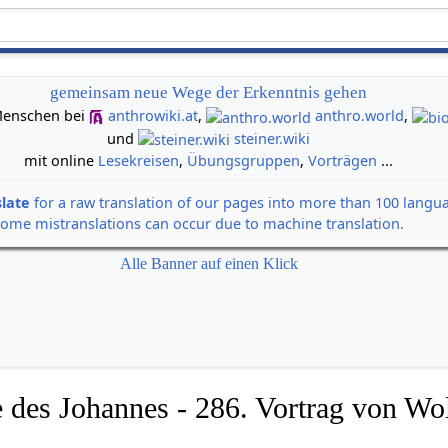
gemeinsam neue Wege der Erkenntnis gehen
n Menschen bei
anthrowiki.at
,
anthro.world
,
und
steiner.wiki
mit online
Lesekreisen
,
Übungsgruppen
,
Vorträgen
...
slate
for a raw translation of our pages into more than 100 langu
some mistranslations can occur due to machine translation.
Alle Banner auf einen Klick
 des Johannes - 286. Vortrag von Wol