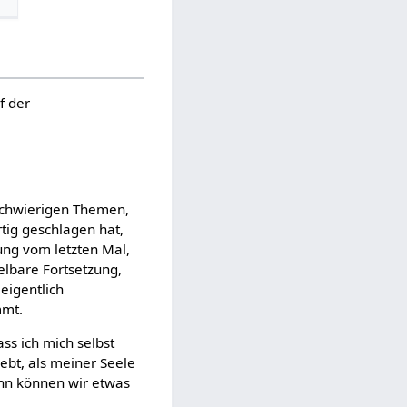
f der
 schwierigen Themen,
ertig geschlagen hat,
ung vom letzten Mal,
telbare Fortsetzung,
eigentlich
mmt.
ss ich mich selbst
bt, als meiner Seele
dann können wir etwas