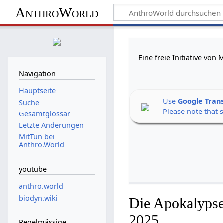
AnthroWorld
Eine freie Initiative vo
Navigation
Hauptseite
Use
Google Tran
Suche
Please note that 
Gesamtglossar
Letzte Änderungen
MitTun bei
Anthro.World
youtube
anthro.world
biodyn.wiki
Die Apokalypse
2025
Regelmässige