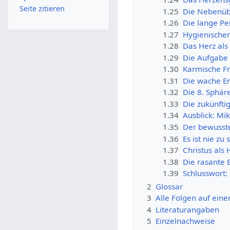
Seite zitieren
1.25
Die Nebenüb
1.26
Die lange Pe
1.27
Hygienischer
1.28
Das Herz al
1.29
Die Aufgabe 
1.30
Karmische Fre
1.31
Die wache En
1.32
Die 8. Sphär
1.33
Die zukünfti
1.34
Ausblick: M
1.35
Der bewusste
1.36
Es ist nie zu
1.37
Christus als
1.38
Die rasante 
1.39
Schlusswort:
2
Glossar
3
Alle Folgen auf eine
4
Literaturangaben
5
Einzelnachweise