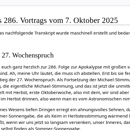
s 286. Vortrags vom 7. Oktober 2025
as nachfolgende Transkript wurde maschinell erstellt und bedar
r 27. Wochenspruch
 euch ganz herzlich zur 286. Folge zur Apokalypse mit großen
sind. Ah, meine Uhr läutet, die muss ich abstellen. Erst bis sie f
nstieg der 27. Wochenspruch. Als Fortsetzung der Michael-Stimm
g, die eigentliche Michael-Stimmung, und das ist jetzt die unmit
elt mit Herbst, erste Oktoberwoche, also mit dem, wir sind aber 
t im Herbst drinnen, also wenn man es vom Astronomischen ni
nes Wesens tiefen Dringen erregt ein ahnungsvolles Sehnen, da
mmer-Sonnengabe, die als Keim in Herbstesstimmung wärmend le
eißt, wenn wir uns jetzt so langsam versenken, unser Inneres, 
s selbst finden als Sommer-Sonnengabe.