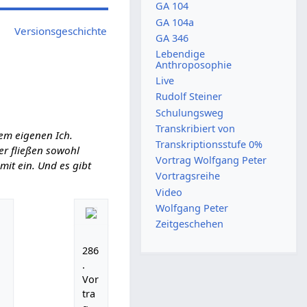
GA 104
GA 104a
Versionsgeschichte
GA 346
Lebendige
Anthroposophie
Live
Rudolf Steiner
Schulungsweg
Transkribiert von
em eigenen Ich.
Transkriptionsstufe 0%
ier fließen sowohl
Vortrag Wolfgang Peter
it ein. Und es gibt
Vortragsreihe
Video
Wolfgang Peter
Zeitgeschehen
286
.
Vor
tra