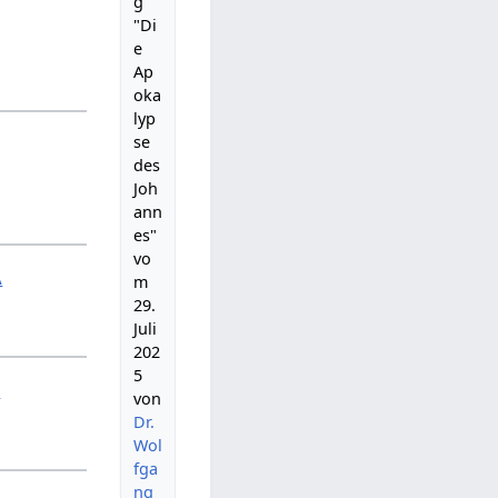
g
"Di
e
Ap
oka
lyp
se
des
Joh
ann
es"
vo
A
m
29.
Juli
202
5
B
von
Dr.
Wol
fga
ng