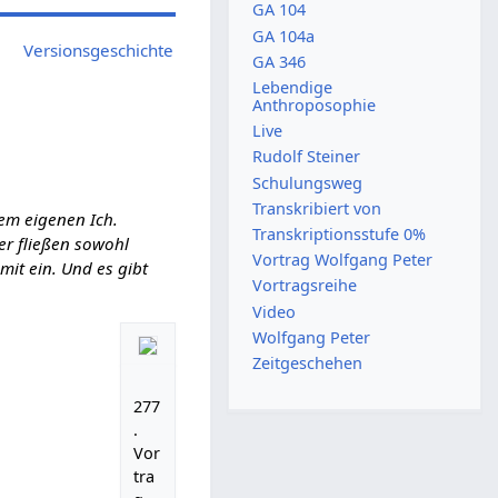
GA 104
GA 104a
Versionsgeschichte
GA 346
Lebendige
Anthroposophie
Live
Rudolf Steiner
Schulungsweg
Transkribiert von
em eigenen Ich.
Transkriptionsstufe 0%
ier fließen sowohl
Vortrag Wolfgang Peter
it ein. Und es gibt
Vortragsreihe
Video
Wolfgang Peter
Zeitgeschehen
277
.
Vor
tra