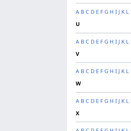
A
B
C
D
E
F
G
H
I
J
K
L
U
A
B
C
D
E
F
G
H
I
J
K
L
V
A
B
C
D
E
F
G
H
I
J
K
L
W
A
B
C
D
E
F
G
H
I
J
K
L
X
A
B
C
D
E
F
G
H
I
J
K
L