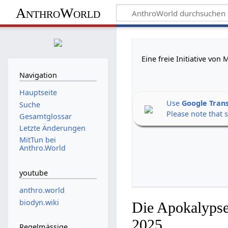
AnthroWorld
Eine freie Initiative vo
Navigation
Hauptseite
Use
Google Tran
Suche
Please note that 
Gesamtglossar
Letzte Änderungen
MitTun bei
Anthro.World
youtube
anthro.world
biodyn.wiki
Die Apokalypse
2025
Regelmässige