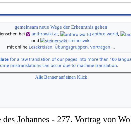
gemeinsam neue Wege der Erkenntnis gehen
n Menschen bei
anthrowiki.at
,
anthro.world
,
und
steiner.wiki
mit online
Lesekreisen
,
Übungsgruppen
,
Vorträgen
...
slate
for a raw translation of our pages into more than 100 langu
some mistranslations can occur due to machine translation.
Alle Banner auf einen Klick
 des Johannes - 277. Vortrag von Wol