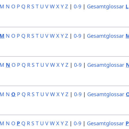
M
N
O
P
Q
R
S
T
U
V
W
X
Y
Z
|
0-9
|
Gesamtglossar
L
M
N
O
P
Q
R
S
T
U
V
W
X
Y
Z
|
0-9
|
Gesamtglossar
M
N
O
P
Q
R
S
T
U
V
W
X
Y
Z
|
0-9
|
Gesamtglossar
M
N
O
P
Q
R
S
T
U
V
W
X
Y
Z
|
0-9
|
Gesamtglossar
M
N
O
P
Q
R
S
T
U
V
W
X
Y
Z
|
0-9
|
Gesamtglossar
P