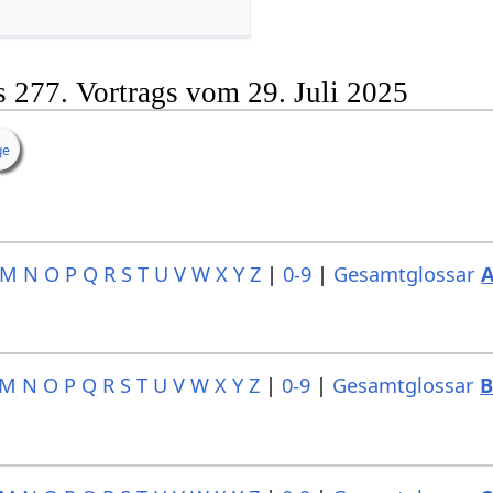
s 277. Vortrags vom 29. Juli 2025
ge
M
N
O
P
Q
R
S
T
U
V
W
X
Y
Z
|
0-9
|
Gesamtglossar
M
N
O
P
Q
R
S
T
U
V
W
X
Y
Z
|
0-9
|
Gesamtglossar