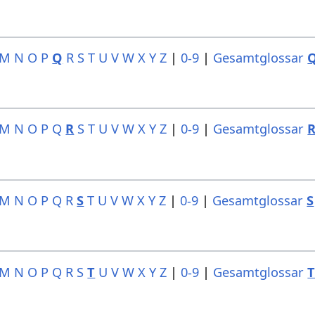
M
N
O
P
Q
R
S
T
U
V
W
X
Y
Z
|
0-9
|
Gesamtglossar
M
N
O
P
Q
R
S
T
U
V
W
X
Y
Z
|
0-9
|
Gesamtglossar
M
N
O
P
Q
R
S
T
U
V
W
X
Y
Z
|
0-9
|
Gesamtglossar
S
M
N
O
P
Q
R
S
T
U
V
W
X
Y
Z
|
0-9
|
Gesamtglossar