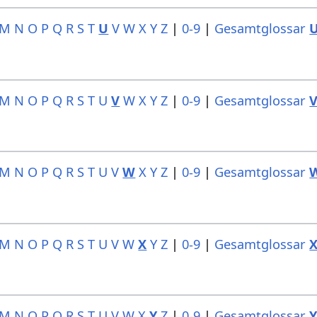
M
N
O
P
Q
R
S
T
U
V
W
X
Y
Z
|
0-9
|
Gesamtglossar
M
N
O
P
Q
R
S
T
U
V
W
X
Y
Z
|
0-9
|
Gesamtglossar
M
N
O
P
Q
R
S
T
U
V
W
X
Y
Z
|
0-9
|
Gesamtglossar
M
N
O
P
Q
R
S
T
U
V
W
X
Y
Z
|
0-9
|
Gesamtglossar
M
N
O
P
Q
R
S
T
U
V
W
X
Y
Z
|
0-9
|
Gesamtglossar