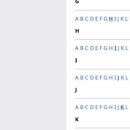
G
A
B
C
D
E
F
G
H
I
J
K
L
H
A
B
C
D
E
F
G
H
I
J
K
L
I
A
B
C
D
E
F
G
H
I
J
K
L
J
A
B
C
D
E
F
G
H
I
J
K
L
K