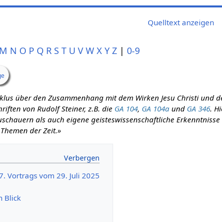
Quelltext anzeigen
M
N
O
P
Q
R
S
T
U
V
W
X
Y
Z
|
0-9
ge
zyklus über den Zusammenhang mit dem Wirken Jesu Christi und d
iften von Rudolf Steiner, z.B. die
GA 104
,
GA 104a
und
GA 346
. H
schauern als auch eigene geisteswissenschaftliche Erkenntnisse m
 Themen der Zeit.»
7. Vortrags vom 29. Juli 2025
n Blick