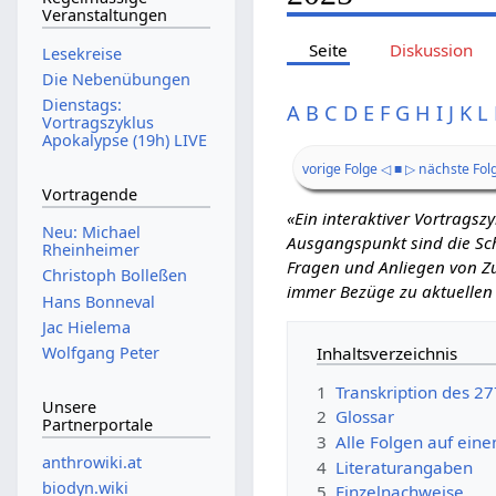
Veranstaltungen
Seite
Diskussion
Lesekreise
Die Nebenübungen
Dienstags:
A
B
C
D
E
F
G
H
I
J
K
L
Vortragszyklus
Apokalypse (19h) LIVE
vorige Folge ◁
■
▷ nächste Fol
Vortragende
«Ein interaktiver Vortrags
Neu: Michael
Ausgangspunkt sind die Schr
Rheinheimer
Fragen und Anliegen von Zu
Christoph Bolleßen
immer Bezüge zu aktuellen
Hans Bonneval
Jac Hielema
Inhaltsverzeichnis
Wolfgang Peter
1
Transkription des 27
Unsere
2
Glossar
Partnerportale
3
Alle Folgen auf eine
anthrowiki.at
4
Literaturangaben
biodyn.wiki
5
Einzelnachweise