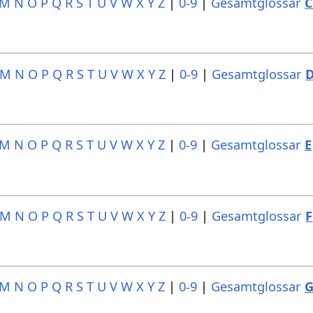
M
N
O
P
Q
R
S
T
U
V
W
X
Y
Z
|
0-9
|
Gesamtglossar
M
N
O
P
Q
R
S
T
U
V
W
X
Y
Z
|
0-9
|
Gesamtglossar
M
N
O
P
Q
R
S
T
U
V
W
X
Y
Z
|
0-9
|
Gesamtglossar
E
M
N
O
P
Q
R
S
T
U
V
W
X
Y
Z
|
0-9
|
Gesamtglossar
F
M
N
O
P
Q
R
S
T
U
V
W
X
Y
Z
|
0-9
|
Gesamtglossar