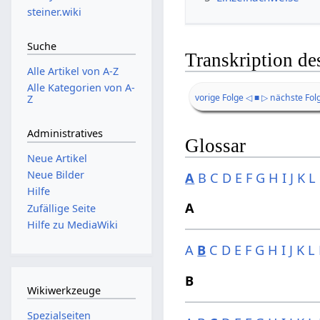
steiner.wiki
Suche
Transkription de
Alle Artikel von A-Z
Alle Kategorien von A-
vorige Folge ◁
■
▷ nächste Fol
Z
Administratives
Glossar
Neue Artikel
Neue Bilder
A
B
C
D
E
F
G
H
I
J
K
L
Hilfe
A
Zufällige Seite
Hilfe zu MediaWiki
A
B
C
D
E
F
G
H
I
J
K
L
B
Wikiwerkzeuge
Spezialseiten