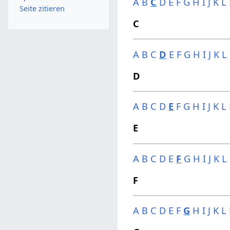
A
B
C
D
E
F
G
H
I
J
K
L
Seite zitieren
C
A
B
C
D
E
F
G
H
I
J
K
L
D
A
B
C
D
E
F
G
H
I
J
K
L
E
A
B
C
D
E
F
G
H
I
J
K
L
F
A
B
C
D
E
F
G
H
I
J
K
L