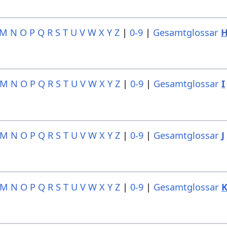
M
N
O
P
Q
R
S
T
U
V
W
X
Y
Z
|
0-9
|
Gesamtglossar
M
N
O
P
Q
R
S
T
U
V
W
X
Y
Z
|
0-9
|
Gesamtglossar
I
M
N
O
P
Q
R
S
T
U
V
W
X
Y
Z
|
0-9
|
Gesamtglossar
J
M
N
O
P
Q
R
S
T
U
V
W
X
Y
Z
|
0-9
|
Gesamtglossar