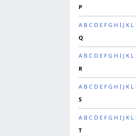
P
A
B
C
D
E
F
G
H
I
J
K
L
Q
A
B
C
D
E
F
G
H
I
J
K
L
R
A
B
C
D
E
F
G
H
I
J
K
L
S
A
B
C
D
E
F
G
H
I
J
K
L
T