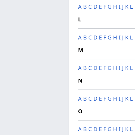
A
B
C
D
E
F
G
H
I
J
K
L
L
A
B
C
D
E
F
G
H
I
J
K
L
M
A
B
C
D
E
F
G
H
I
J
K
L
N
A
B
C
D
E
F
G
H
I
J
K
L
O
A
B
C
D
E
F
G
H
I
J
K
L