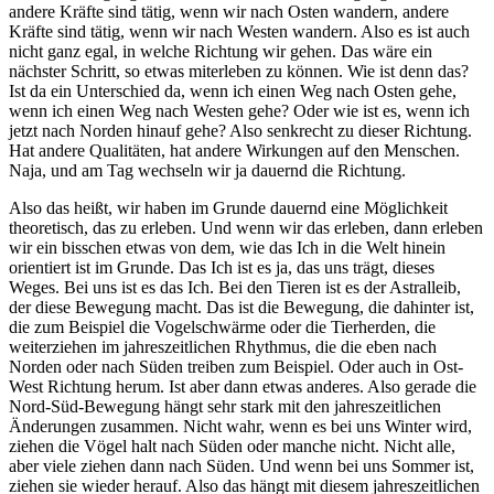
andere Kräfte sind tätig, wenn wir nach Osten wandern, andere
Kräfte sind tätig, wenn wir nach Westen wandern. Also es ist auch
nicht ganz egal, in welche Richtung wir gehen. Das wäre ein
nächster Schritt, so etwas miterleben zu können. Wie ist denn das?
Ist da ein Unterschied da, wenn ich einen Weg nach Osten gehe,
wenn ich einen Weg nach Westen gehe? Oder wie ist es, wenn ich
jetzt nach Norden hinauf gehe? Also senkrecht zu dieser Richtung.
Hat andere Qualitäten, hat andere Wirkungen auf den Menschen.
Naja, und am Tag wechseln wir ja dauernd die Richtung.
Also das heißt, wir haben im Grunde dauernd eine Möglichkeit
theoretisch, das zu erleben. Und wenn wir das erleben, dann erleben
wir ein bisschen etwas von dem, wie das Ich in die Welt hinein
orientiert ist im Grunde. Das Ich ist es ja, das uns trägt, dieses
Weges. Bei uns ist es das Ich. Bei den Tieren ist es der Astralleib,
der diese Bewegung macht. Das ist die Bewegung, die dahinter ist,
die zum Beispiel die Vogelschwärme oder die Tierherden, die
weiterziehen im jahreszeitlichen Rhythmus, die die eben nach
Norden oder nach Süden treiben zum Beispiel. Oder auch in Ost-
West Richtung herum. Ist aber dann etwas anderes. Also gerade die
Nord-Süd-Bewegung hängt sehr stark mit den jahreszeitlichen
Änderungen zusammen. Nicht wahr, wenn es bei uns Winter wird,
ziehen die Vögel halt nach Süden oder manche nicht. Nicht alle,
aber viele ziehen dann nach Süden. Und wenn bei uns Sommer ist,
ziehen sie wieder herauf. Also das hängt mit diesem jahreszeitlichen