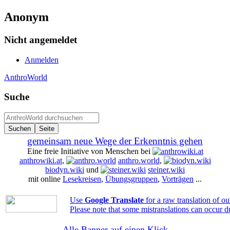
Anonym
Nicht angemeldet
Anmelden
AnthroWorld
Suche
gemeinsam neue Wege der Erkenntnis gehen
Eine freie Initiative von Menschen bei
anthrowiki.at
,
anthro.world
,
biodyn.wiki
und
steiner.wiki
mit online
Lesekreisen
,
Übungsgruppen
,
Vorträgen
...
Use
Google Translate
for a raw translation of o
Please note that some mistranslations can occur d
Alle Banner auf einen Klick