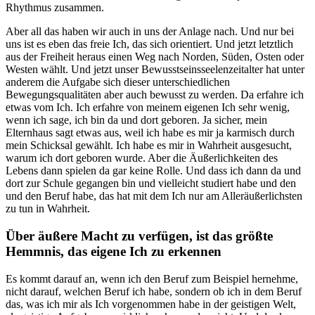
Rhythmus zusammen.
Aber all das haben wir auch in uns der Anlage nach. Und nur bei
uns ist es eben das freie Ich, das sich orientiert. Und jetzt letztlich
aus der Freiheit heraus einen Weg nach Norden, Süden, Osten oder
Westen wählt. Und jetzt unser Bewusstseinsseelenzeitalter hat unter
anderem die Aufgabe sich dieser unterschiedlichen
Bewegungsqualitäten aber auch bewusst zu werden. Da erfahre ich
etwas vom Ich. Ich erfahre von meinem eigenen Ich sehr wenig,
wenn ich sage, ich bin da und dort geboren. Ja sicher, mein
Elternhaus sagt etwas aus, weil ich habe es mir ja karmisch durch
mein Schicksal gewählt. Ich habe es mir in Wahrheit ausgesucht,
warum ich dort geboren wurde. Aber die Äußerlichkeiten des
Lebens dann spielen da gar keine Rolle. Und dass ich dann da und
dort zur Schule gegangen bin und vielleicht studiert habe und den
und den Beruf habe, das hat mit dem Ich nur am Alleräußerlichsten
zu tun in Wahrheit.
Über äußere Macht zu verfügen, ist das größte
Hemmnis, das eigene Ich zu erkennen
Es kommt darauf an, wenn ich den Beruf zum Beispiel hernehme,
nicht darauf, welchen Beruf ich habe, sondern ob ich in dem Beruf
das, was ich mir als Ich vorgenommen habe in der geistigen Welt,