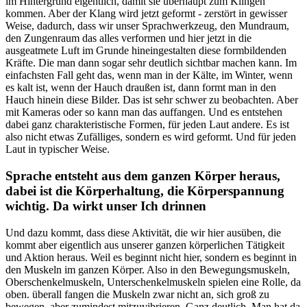
im Hintergrund eigentlich, damit sie überhaupt zum Klingen
kommen. Aber der Klang wird jetzt geformt - zerstört in gewisser
Weise, dadurch, dass wir unser Sprachwerkzeug, den Mundraum,
den Zungenraum das alles verformen und hier jetzt in die
ausgeatmete Luft im Grunde hineingestalten diese formbildenden
Kräfte. Die man dann sogar sehr deutlich sichtbar machen kann. Im
einfachsten Fall geht das, wenn man in der Kälte, im Winter, wenn
es kalt ist, wenn der Hauch draußen ist, dann formt man in den
Hauch hinein diese Bilder. Das ist sehr schwer zu beobachten. Aber
mit Kameras oder so kann man das auffangen. Und es entstehen
dabei ganz charakteristische Formen, für jeden Laut andere. Es ist
also nicht etwas Zufälliges, sondern es wird geformt. Und für jeden
Laut in typischer Weise.
Sprache entsteht aus dem ganzen Körper heraus,
dabei ist die Körperhaltung, die Körperspannung
wichtig. Da wirkt unser Ich drinnen
Und dazu kommt, dass diese Aktivität, die wir hier ausüben, die
kommt aber eigentlich aus unserer ganzen körperlichen Tätigkeit
und Aktion heraus. Weil es beginnt nicht hier, sondern es beginnt in
den Muskeln im ganzen Körper. Also in den Bewegungsmuskeln,
Oberschenkelmuskeln, Unterschenkelmuskeln spielen eine Rolle, da
oben. überall fangen die Muskeln zwar nicht an, sich groß zu
bewegen, aber zumindest mitzuvibrieren. Ganz deutlich. Man hat da