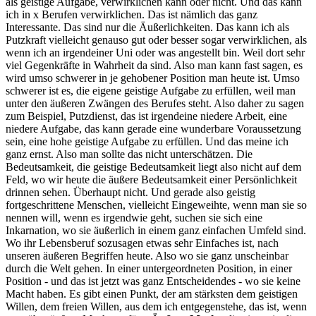
als geistige Aufgabe, verwirklichen kann oder nicht. Und das kann
ich in x Berufen verwirklichen. Das ist nämlich das ganz
Interessante. Das sind nur die Äußerlichkeiten. Das kann ich als
Putzkraft vielleicht genauso gut oder besser sogar verwirklichen, als
wenn ich an irgendeiner Uni oder was angestellt bin. Weil dort sehr
viel Gegenkräfte in Wahrheit da sind. Also man kann fast sagen, es
wird umso schwerer in je gehobener Position man heute ist. Umso
schwerer ist es, die eigene geistige Aufgabe zu erfüllen, weil man
unter den äußeren Zwängen des Berufes steht. Also daher zu sagen
zum Beispiel, Putzdienst, das ist irgendeine niedere Arbeit, eine
niedere Aufgabe, das kann gerade eine wunderbare Voraussetzung
sein, eine hohe geistige Aufgabe zu erfüllen. Und das meine ich
ganz ernst. Also man sollte das nicht unterschätzen. Die
Bedeutsamkeit, die geistige Bedeutsamkeit liegt also nicht auf dem
Feld, wo wir heute die äußere Bedeutsamkeit einer Persönlichkeit
drinnen sehen. Überhaupt nicht. Und gerade also geistig
fortgeschrittene Menschen, vielleicht Eingeweihte, wenn man sie so
nennen will, wenn es irgendwie geht, suchen sie sich eine
Inkarnation, wo sie äußerlich in einem ganz einfachen Umfeld sind.
Wo ihr Lebensberuf sozusagen etwas sehr Einfaches ist, nach
unseren äußeren Begriffen heute. Also wo sie ganz unscheinbar
durch die Welt gehen. In einer untergeordneten Position, in einer
Position - und das ist jetzt was ganz Entscheidendes - wo sie keine
Macht haben. Es gibt einen Punkt, der am stärksten dem geistigen
Willen, dem freien Willen, aus dem ich entgegenstehe, das ist, wenn