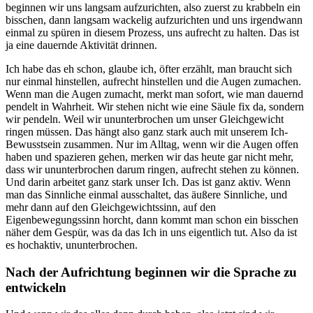
beginnen wir uns langsam aufzurichten, also zuerst zu krabbeln ein
bisschen, dann langsam wackelig aufzurichten und uns irgendwann
einmal zu spüren in diesem Prozess, uns aufrecht zu halten. Das ist
ja eine dauernde Aktivität drinnen.
Ich habe das eh schon, glaube ich, öfter erzählt, man braucht sich
nur einmal hinstellen, aufrecht hinstellen und die Augen zumachen.
Wenn man die Augen zumacht, merkt man sofort, wie man dauernd
pendelt in Wahrheit. Wir stehen nicht wie eine Säule fix da, sondern
wir pendeln. Weil wir ununterbrochen um unser Gleichgewicht
ringen müssen. Das hängt also ganz stark auch mit unserem Ich-
Bewusstsein zusammen. Nur im Alltag, wenn wir die Augen offen
haben und spazieren gehen, merken wir das heute gar nicht mehr,
dass wir ununterbrochen darum ringen, aufrecht stehen zu können.
Und darin arbeitet ganz stark unser Ich. Das ist ganz aktiv. Wenn
man das Sinnliche einmal ausschaltet, das äußere Sinnliche, und
mehr dann auf den Gleichgewichtssinn, auf den
Eigenbewegungssinn horcht, dann kommt man schon ein bisschen
näher dem Gespür, was da das Ich in uns eigentlich tut. Also da ist
es hochaktiv, ununterbrochen.
Nach der Aufrichtung beginnen wir die Sprache zu
entwickeln