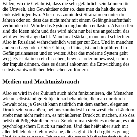
Fällen, wo die Gefahr ist, dass die sehr gefährlich sein können für
die Umwelt, also Gewalttäter oder so, dass man da halt die noch
einkastelt irgendwo. Aber dass zumindest Strafrahmen unter drei
Jahren oder so, dass das nicht mehr mit einem Gefängnisaufenthalt
verbunden ist. Würde das System unglaublich entlasten. Also so fern
sind die Ideen nicht und das wird nicht nur bei uns angedacht, das
wird weltweit angedacht. Manchmal stärker, manchmal schlechter.
Also in Russland wahrscheinlich weniger zur Zeit. Und in manchen
anderen Gegenden. Oder China, ja China, ist auch topführend in
Gefängnisinsassen und so weiter. Aber das moderne System geht
weg. Es ist da in so ein bisschen, bewusst oder unbewusst, schon
der Impuls drinnen, dass es darauf ankommt, die Entwicklung des
selbstverantwortlichen Menschen zu fördern.
Medien und Machtmissbrauch
Also es wird in der Zukunft auch nicht funktionieren, die Menschen
wie unselbstständige Subjekte zu behandeln, die man nur durch
Gewalt oder, ja Gewalt kann natürlich mit dem sanften, eleganten
Druck sein von außen, bei uns zumindest in den westlichen Ländern
strebt man nicht mehr an, es mit äußerem Druck zu machen, also das
heißt mit Prügelstrafe oder so. Sondern man strebt es mehr an, es mit
psychologischem Druck zu machen. Und das heißt aber auch mit
allen Mitteln der Gehirnwäsche, die es gibt. Und da gibt es genug.