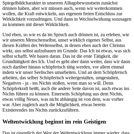
Spiegelbildcharakter in unserem Alltagsbewusstsein zunächst
drinnen haben, aber wir müssen auch, wenn wir weiterkommen
wollen, die Kraft entwickeln, aus eigenem freien Entschluss zur
Wirklichkeit vorzudringen. Und dann in Wechselwirkung sozusagen
zu kommen mit dieser Wirklichkeit.
Und eben, so wie es da im Spruch auch drinnen ist, zu erleben, wie
wir unseren Menschenselbst, unser wirklich eigenes Selbst, aus
diesen Kräften des Weltenselbst, in denen eben auch der Christus
wirkt, uns selbst aufzubauen im Grunde. Das Ich ist etwas, was sich
selbst schafft. Wir bauen daran. Das ist die erste Tätigkeit, die
Grundtätigkeit des Ich. Und es geht aber dann weiter, dass wir dann
noch darüber hinaus schöpferisch tätig werden, vor allem einmal
indem wir unser Seelisches umarbeiten. Und an dem Schöpferisch
arbeiten, das selber Schöpferisch weitergestalten, umgestalten,
Negatives - ja - ins Nichts stoßen, wenn man so will. Denn
Schöpferkraft heißt, auch die andere Seite davon ist, auch etwas ins
Nichts führen zu können. Einerseits Schöpfung aus dem Nichts,
etwas völlig Neues, was nicht abhängig ist von dem, was vorher
war. Aber zugleich auch die Möglichkeit, etwas bereits
Existierendes ins Nichts zurückzuführen.
Weltentwicklung beginnt im rein Geistigen
Das ist eigentlich der Weg der Weltentwicklung immer wieder, dass