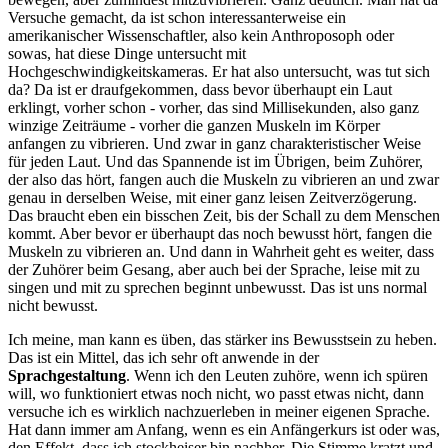
Versuche gemacht, da ist schon interessanterweise ein
amerikanischer Wissenschaftler, also kein Anthroposoph oder
sowas, hat diese Dinge untersucht mit
Hochgeschwindigkeitskameras. Er hat also untersucht, was tut sich
da? Da ist er draufgekommen, dass bevor überhaupt ein Laut
erklingt, vorher schon - vorher, das sind Millisekunden, also ganz
winzige Zeiträume - vorher die ganzen Muskeln im Körper
anfangen zu vibrieren. Und zwar in ganz charakteristischer Weise
für jeden Laut. Und das Spannende ist im Übrigen, beim Zuhörer,
der also das hört, fangen auch die Muskeln zu vibrieren an und zwar
genau in derselben Weise, mit einer ganz leisen Zeitverzögerung.
Das braucht eben ein bisschen Zeit, bis der Schall zu dem Menschen
kommt. Aber bevor er überhaupt das noch bewusst hört, fangen die
Muskeln zu vibrieren an. Und dann in Wahrheit geht es weiter, dass
der Zuhörer beim Gesang, aber auch bei der Sprache, leise mit zu
singen und mit zu sprechen beginnt unbewusst. Das ist uns normal
nicht bewusst.
Ich meine, man kann es üben, das stärker ins Bewusstsein zu heben.
Das ist ein Mittel, das ich sehr oft anwende in der
Sprachgestaltung
. Wenn ich den Leuten zuhöre, wenn ich spüren
will, wo funktioniert etwas noch nicht, wo passt etwas nicht, dann
versuche ich es wirklich nachzuerleben in meiner eigenen Sprache.
Hat dann immer am Anfang, wenn es ein Anfängerkurs ist oder was,
den Effekt, dass ich stockheiser bin nachher. Die Stimme kratzt und