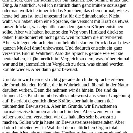
Ding. Ja natürlich, weil ich natürlich dann ganz imitiere sozusagen
oder nachvollziehe innerlich das Sprechen, das eben normal, wie es
heute bei uns ist, total ungesund ist für die Stimmbänder. Nicht
wahr, wir haben eben eine Sprache, die versucht mit Kraft da etwas
rauszudrücken, was eigentlich aus dem ganzen Körper entstehen
sollte. Aber wir haben heute so den Weg vom Hirnkastl direkt so
daher. Funktioniert eh nicht ganz, weil trotzdem die mitvibrieren.
Aber wir legen einfach einen unheimlich starken Druck da auf diese
ganzen Muskel drauf unbewusst. Und dadurch entsteht ein ganz
verzerrtes Bild in Wahrheit. Also die Sprache, gerade wie wir sie
heute haben, ist jämmerlich im Vergleich zu dem, was früher einmal
war und ist jämmerlich im Vergleich zu dem, was einmal werden
könnte wieder. Aber dann ganz bewusst.
Und dann wird man erst richtig gerade durch die Sprache erleben
die formbildenden Kräfte, die in Wahrheit auch überall in der Natur
draußen wirken. Denn die nehmen wir da hinein. Die sind da
drinnen. Das Kind nimmt das alles unbewusst aus seiner Umgebung
auf. Es erlebt eigentlich diese Kräfte, aber halt in einem tief
träumenden Bewusstsein. Aber im Grunde, wir Erwachsenen
normalerweise träumen auch noch in dem. Aber wenn wir dann
selber sprechen, versuchen wir das halt alles sehr bewusst zu
machen. Sollen wir ja heute im Bewusstseinsseelenzeitalter. Aber
dadurch arbeiten wir in Wahrheit dem natürlichen Organ total
zuwider. Also wir machen eine Karikatur dessen, was es eigentlich