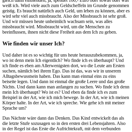
gleich dann einblenden, ja, spendet 100,- Euro oder sowas oder was
weiß ich. Wird viele auch zum Geldscheffeln im Grunde genommen
geistig. Es braucht natürlich auch Geld, um leben zu können, aber es
wird sehr viel auch missbraucht. Also der Missbrauch ist sehr groß.
Und wir müssen heute unheimlich wachsam sein, was alles
missbraucht wird. Missbraucht wird, um die Menschen zu
beeinflussen, ihnen nicht diese Freiheit aus dem Ich zu geben.
Wie finden wir unser Ich?
Und daher ist es so wichtig für uns heute herauszubekommen, ja,
wo ist denn mein Ich eigentlich? Wo finde ich es überhaupt? Und
ich finde es eben am Allerwenigsten dort, wo die Leute am Ersten
suchen, nämlich bei ihrem Ego. Das ist das, was wir in unserem
Alltagsbewusstsein haben. Das kann man einmal eins zu eins
beiseite legen. Und dann ist einmal die große Leere und das große
Nichts. Und dann kann man anfangen zu suchen. Wo finde ich denn
mein Ich überhaupt? Wo ist es? Und eben da finde ich es zum
Beispiel in der Art, wie ich mich bewege. In der Art, wie ich meinen
Körper halte. In der Art, wie ich spreche. Wie gehe ich mit meiner
Sprache um?
Das Nächste wäre dann das Denken. Das Kind entwickelt das als
die letzte Stufe sozusagen so in den ersten drei Lebensjahren. Also
in der Regel ist das Erste die Aufrichtekraft, mit dem verbunden