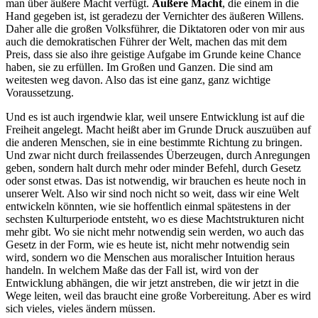
man über äußere Macht verfügt.
Äußere Macht
, die einem in die
Hand gegeben ist, ist geradezu der Vernichter des äußeren Willens.
Daher alle die großen Volksführer, die Diktatoren oder von mir aus
auch die demokratischen Führer der Welt, machen das mit dem
Preis, dass sie also ihre geistige Aufgabe im Grunde keine Chance
haben, sie zu erfüllen. Im Großen und Ganzen. Die sind am
weitesten weg davon. Also das ist eine ganz, ganz wichtige
Voraussetzung.
Und es ist auch irgendwie klar, weil unsere Entwicklung ist auf die
Freiheit angelegt. Macht heißt aber im Grunde Druck auszuüben auf
die anderen Menschen, sie in eine bestimmte Richtung zu bringen.
Und zwar nicht durch freilassendes Überzeugen, durch Anregungen
geben, sondern halt durch mehr oder minder Befehl, durch Gesetz
oder sonst etwas. Das ist notwendig, wir brauchen es heute noch in
unserer Welt. Also wir sind noch nicht so weit, dass wir eine Welt
entwickeln könnten, wie sie hoffentlich einmal spätestens in der
sechsten Kulturperiode entsteht, wo es diese Machtstrukturen nicht
mehr gibt. Wo sie nicht mehr notwendig sein werden, wo auch das
Gesetz in der Form, wie es heute ist, nicht mehr notwendig sein
wird, sondern wo die Menschen aus moralischer Intuition heraus
handeln. In welchem Maße das der Fall ist, wird von der
Entwicklung abhängen, die wir jetzt anstreben, die wir jetzt in die
Wege leiten, weil das braucht eine große Vorbereitung. Aber es wird
sich vieles, vieles ändern müssen.