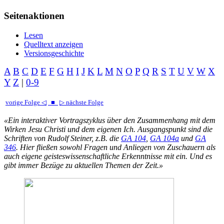
Seitenaktionen
Lesen
Quelltext anzeigen
Versionsgeschichte
A
B
C
D
E
F
G
H
I
J
K
L
M
N
O
P
Q
R
S
T
U
V
W
X
Y
Z
|
0-9
vorige Folge ◁
■
▷ nächste Folge
«Ein interaktiver Vortragszyklus über den Zusammenhang mit dem
Wirken Jesu Christi und dem eigenen Ich. Ausgangspunkt sind die
Schriften von Rudolf Steiner, z.B. die
GA 104
,
GA 104a
und
GA
346
. Hier fließen sowohl Fragen und Anliegen von Zuschauern als
auch eigene geisteswissenschaftliche Erkenntnisse mit ein. Und es
gibt immer Bezüge zu aktuellen Themen der Zeit.»