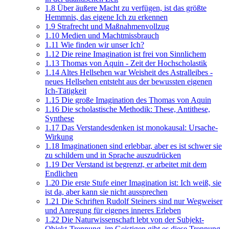
1.8
Über äußere Macht zu verfügen, ist das größte
Hemmnis, das eigene Ich zu erkennen
1.9
Strafrecht und Maßnahmenvollzug
1.10
Medien und Machtmissbrauch
1.11
Wie finden wir unser Ich?
1.12
Die reine Imagination ist frei von Sinnlichem
1.13
Thomas von Aquin - Zeit der Hochscholastik
1.14
Altes Hellsehen war Weisheit des Astralleibes -
neues Hellsehen entsteht aus der bewussten eigenen
Ich-Tätigkeit
1.15
Die große Imagination des Thomas von Aquin
1.16
Die scholastische Methodik: These, Antithese,
Synthese
1.17
Das Verstandesdenken ist monokausal: Ursache-
Wirkung
1.18
Imaginationen sind erlebbar, aber es ist schwer sie
zu schildern und in Sprache auszudrücken
1.19
Der Verstand ist begrenzt, er arbeitet mit dem
Endlichen
1.20
Die erste Stufe einer Imagination ist: Ich weiß, sie
ist da, aber kann sie nicht aussprechen
1.21
Die Schriften Rudolf Steiners sind nur Wegweiser
und Anregung für eigenes inneres Erleben
1.22
Die Naturwissenschaft lebt von der Subjekt-
Objekt-Trennung, im Geistigen gibt es diese Trennung