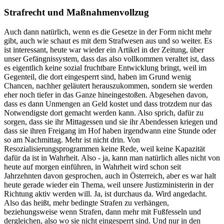
Strafrecht und Maßnahmenvollzug
Auch dann natürlich, wenn es die Gesetze in der Form nicht mehr
gibt, auch wie schaut es mit dem Strafwesen aus und so weiter. Es
ist interessant, heute war wieder ein Artikel in der Zeitung, über
unser Gefängnissystem, dass das also vollkommen veraltet ist, dass
es eigentlich keine sozial fruchtbare Entwicklung bringt, weil im
Gegenteil, die dort eingesperrt sind, haben im Grund wenig
Chancen, nachher geläutert herauszukommen, sondern sie werden
eher noch tiefer in das Ganze hineingestoßen. Abgesehen davon,
dass es dann Unmengen an Geld kostet und dass trotzdem nur das
Notwendigste dort gemacht werden kann. Also sprich, dafür zu
sorgen, dass sie ihr Mittagessen und sie ihr Abendessen kriegen und
dass sie ihren Freigang im Hof haben irgendwann eine Stunde oder
so am Nachmittag. Mehr ist nicht drin. Von
Resozialisierungsprogrammen keine Rede, weil keine Kapazität
dafür da ist in Wahrheit. Also - ja, kann man natürlich alles nicht von
heute auf morgen einführen, in Wahrheit wird schon seit
Jahrzehnten davon gesprochen, auch in Österreich, aber es war halt
heute gerade wieder ein Thema, weil unsere Justizministerin in der
Richtung aktiv werden will. Ja, ist durchaus da. Wird angedacht.
Also das heißt, mehr bedingte Strafen zu verhängen,
beziehungsweise wenn Strafen, dann mehr mit Fußfesseln und
dergleichen, also wo sie nicht eingesperrt sind. Und nur in den