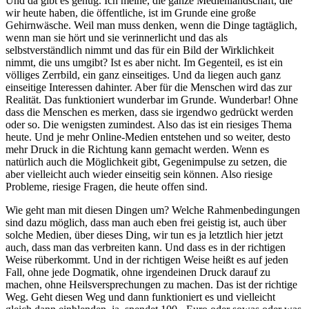
Und da gibt es genug. Ich meine, die ganze Medienlandschaft, die
wir heute haben, die öffentliche, ist im Grunde eine große
Gehirnwäsche. Weil man muss denken, wenn die Dinge tagtäglich,
wenn man sie hört und sie verinnerlicht und das als
selbstverständlich nimmt und das für ein Bild der Wirklichkeit
nimmt, die uns umgibt? Ist es aber nicht. Im Gegenteil, es ist ein
völliges Zerrbild, ein ganz einseitiges. Und da liegen auch ganz
einseitige Interessen dahinter. Aber für die Menschen wird das zur
Realität. Das funktioniert wunderbar im Grunde. Wunderbar! Ohne
dass die Menschen es merken, dass sie irgendwo gedrückt werden
oder so. Die wenigsten zumindest. Also das ist ein riesiges Thema
heute. Und je mehr Online-Medien entstehen und so weiter, desto
mehr Druck in die Richtung kann gemacht werden. Wenn es
natürlich auch die Möglichkeit gibt, Gegenimpulse zu setzen, die
aber vielleicht auch wieder einseitig sein können. Also riesige
Probleme, riesige Fragen, die heute offen sind.
Wie geht man mit diesen Dingen um? Welche Rahmenbedingungen
sind dazu möglich, dass man auch eben frei geistig ist, auch über
solche Medien, über dieses Ding, wir tun es ja letztlich hier jetzt
auch, dass man das verbreiten kann. Und dass es in der richtigen
Weise rüberkommt. Und in der richtigen Weise heißt es auf jeden
Fall, ohne jede Dogmatik, ohne irgendeinen Druck darauf zu
machen, ohne Heilsversprechungen zu machen. Das ist der richtige
Weg. Geht diesen Weg und dann funktioniert es und vielleicht