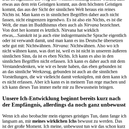
etwas aus dem rein Geistigen kommt, aus dem höchsten Geistigen
kommt, das aus der Sicht der sinnlichen Welt heraus ein reines
Nichts ist. Man kann es in sinnlichen Begriffen daher auch nicht
fassen, nicht eingrenzen irgendwo. Es ist also ein Nichts, es ist die
Welt, die man im Buddhismus eben auch als
Nirvana
bezeichnet.
Von dort her kommt es letztlich. Nirvana hat wirklich
etwas,...Sanskrit ist ja auch eine indogermanische Sprache eigentlich
oder ist verwandt damit, und man kann es ins Deutsche übersetzen
sehr gut mit: Nichtwähnen.
Nirvana:
Nichtwähnen. Also wo ich
nicht wähnen kann, was dort ist, weil es ist nicht in unserem äußeren
sinnlichen Sinn, da ist es eben Nichts. Ich kann es also in den
sinnlichen Begriffen nicht erfassen. Ich kann es daher auch mit dem
Verstandesdenken, wie wir es heute haben, das eben gebunden ist
an das sinnliche Werkzeug, gebunden ist auch an die sinnlichen
Vorstellungen, die wir vielleicht damit verknüpfen, mit dem kann ich
es nicht erfassen. Aber ich kann es in meinem Tun rege machen und
ich kann dieses Tun immer mehr mir zu Bewusstsein bringen.
Unsere Ich-Entwicklung beginnt bereits kurz nach
der Empfängnis, allerdings da noch ganz unbewusst
Wenn ich also beobachte mein eigenes geistiges Tun, dann fange ich
langsam an, mir
meines wirklichen Ichs
bewusst zu werden. Das
ist der große Moment. Ich meine, unbewusst tun wir das schon kurz