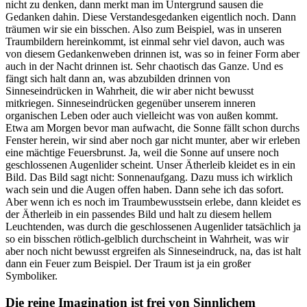
nicht zu denken, dann merkt man im Untergrund sausen die
Gedanken dahin. Diese Verstandesgedanken eigentlich noch. Dann
träumen wir sie ein bisschen. Also zum Beispiel, was in unseren
Traumbildern hereinkommt, ist einmal sehr viel davon, auch was
von diesem Gedankenweben drinnen ist, was so in feiner Form aber
auch in der Nacht drinnen ist. Sehr chaotisch das Ganze. Und es
fängt sich halt dann an, was abzubilden drinnen von
Sinneseindrücken in Wahrheit, die wir aber nicht bewusst
mitkriegen. Sinneseindrücken gegenüber unserem inneren
organischen Leben oder auch vielleicht was von außen kommt.
Etwa am Morgen bevor man aufwacht, die Sonne fällt schon durchs
Fenster herein, wir sind aber noch gar nicht munter, aber wir erleben
eine mächtige Feuersbrunst. Ja, weil die Sonne auf unsere noch
geschlossenen Augenlider scheint. Unser Ätherleib kleidet es in ein
Bild. Das Bild sagt nicht: Sonnenaufgang. Dazu muss ich wirklich
wach sein und die Augen offen haben. Dann sehe ich das sofort.
Aber wenn ich es noch im Traumbewusstsein erlebe, dann kleidet es
der Ätherleib in ein passendes Bild und halt zu diesem hellem
Leuchtenden, was durch die geschlossenen Augenlider tatsächlich ja
so ein bisschen rötlich-gelblich durchscheint in Wahrheit, was wir
aber noch nicht bewusst ergreifen als Sinneseindruck, na, das ist halt
dann ein Feuer zum Beispiel. Der Traum ist ja ein großer
Symboliker.
Die reine Imagination ist frei von Sinnlichem