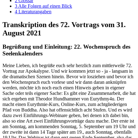
2
Glossar
3
Alle Folgen auf einen Blick
4
Literaturangaben
Transkription des 72. Vortrags vom 31.
August 2021
Begrüßung und Einleitung: 22. Wochenspruch des
Seelenkalenders
Meine Lieben, ich begrüße euch sehr herzlich zum mittlerweile 72.
Vortrag zur Apokalypse. Und wir kommen jetzt so - ja - langsam in
die dramatischen Szenen hinein. Bevor wir losziehen und bevor ich
den Wochenspruch euch vorlese und wir dann daran anknüpfen
werden, möchte ich noch euch einen Hinweis geben in eigener
Sache oder teils eigener Sache: Es gibt eine Zusammenarbeit, die hat
sich ergeben mit Theodor Hundhammer von Eurythmy4u. Der
macht einen Eurythmie-Kurs, Online-Kurs, zum achtgliederigen
Pfad von Buddha. Also hat offensichtlich acht Stufen. Und es wird
dazu zwei Einführungs-Webinare geben, bei denen ich dabei bin,
also so eine Art zwei Einführungsvorträge dazu mache. Der erste ist
am Sonntag, am kommenden Sonntag, 5. September um 19 Uhr und
der zweite ist dann 14 Tage später am 19., auch Sonntag, ebenfalls
19 Uhr. Das Webinar ist dann erst gegen Ende September, also das