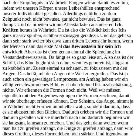
nach der Empfängnis in Wahrheit. Fangen wir an damit, es zu tun,
indem wir unseren Körper, unsere Leibeshüllen entsprechend
unserer Individualität gestalten. Allerdings natürlich zu dem
Zeitpunkt noch nicht bewusst, gar nicht bewusst. Das ist ganz
dumpf. Und da arbeiten wir am Allerstärksten aus unseren
Ich-
Kräften
heraus in Wahrheit. Da ist also die Wirklichkeit des Ichs
ganz massiv spürbar, sichtbar sozusagen geradezu. Und das geht so
dann sehr stark weiter bis etwa zum dritten Lebensjahr herum, wenn
der Mensch dann das erste Mal
das Bewusstsein für sein Ich
entwickelt. Aber das ist eben genau einmal die Spiegelung im
Verstandesbewusstsein. Da fängt es so ganz leise an. Also das ist der
Schritt, das Kind beginnt sich dann, wenn es geboren ist, langsam
zu krabbeln an. Zuerst einmal zu schauen, zu fokussieren mit den
Augen. Das heißt, mit den Augen die Welt zu ergreifen. Das ist ja
auch schon ein gewaltiger Lernprozess, am Anfang haben wir ein
völlig verschwommenes Bild, wir haben keine Distanzabschätzung,
nichts. Wir erkennen die Formen noch nicht. Weil wir müssen
eigentlich mit den Augenbewegungen die Formen zeichnen, damit
wir sie überhaupt erfassen können. Der Sehsinn, das Auge, nimmt ja
in Wahrheit nicht Formen unmittelbar wahr, sondern dadurch, dass
es sie abtastet mit den Blicken. Dadurch erleben wir die Formen und
dadurch gestalten wir sie innerlich nach und dadurch beginnen wir
sie langsam, langsam zu erleben. Und das geht dann weiter, wenn
man halt zu greifen anfängt, die Dinge zu greifen anfängt, dann wird
dieses Greifen, dieses Formerleben noch stärker. Und irgendwann