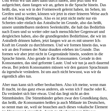
Und wenn wir das alles dann durch haben, also jetzt sind wir
aufgerichtet, dann fangen wir an, gehen in die Sprache hinein. Das
heißt, das, was wir in der Formenwelt gelernt haben, im Sehen, im
Greifen und so weiter, können wir jetzt in einer feineren Weise auch
auf den Klang übertragen. Also es ist jetzt nicht mehr nur ein
Schreien oder einfach das Astralische im Grunde, also das heißt,
unsere unmittelbaren niederen Seelenkräfte, die halt das Bedürfnis
nach Essen und so weiter oder nach menschlicher Gegenwart und
dergleichen haben, also die grundlegenden Bedürfnisse, die wir im
Astralleib drinnen haben, jetzt fangen wir an es mit unserer Ich-
Kraft im Grunde zu durchformen. Und wir formen hinein das, was
wir an den Formen der Natur draußen erleben im Grunde. Das
formen wir aber jetzt nicht in Gegenstände hinein, sondern in die
Sprache hinein. Also gerade in die Konsonanten. Gerade in den
Konsonanten, das sind geformte Laute. Und wir tun ja auch dauernd
etwas. Bei jedem Konsonanten müssen wir den ganzen Sprachraum
da irgendwie verändern. Ist uns auch nicht bewusst, was wir da
eigentlich alles tun.
Aber man kann sich selber beobachten. Also ich meine, wenn man
B macht, ist das ganz etwas anderes, als wenn ich F mache oder K.
Da verändert sich hier etwas. Und das liegt nicht an den
Stimmbänden. Die Stimmbänder geben zwar den Grundklang dazu,
das heißt, die Konsonanten heißen ja auch Mitlaute im Deutschen,
so nennt man sie, weil sie brauchen auch dieses vokalische Element