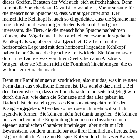
dieses Greifen, Betasten der Welt auch, sich aufrecht halten. Dann
kommt die Sprache dazu. Dazu ist notwendig..., Voraussetzung für
die menschliche Sprache ist, dass wir aufgerichtet sind. Der
menschliche Kehlkopf ist auch so eingerichtet, dass die Sprache nur
möglich ist mit diesem aufgerichteten Kehlkopf. Und ganz
interessant, die Tiere, die die menschliche Sprache nachahmen
können, also Vögel etwa, haben auch einen, zwar anders gebauten
Kehlkopf als wir, aber er ist aufgerichtet. Die Tiere mit ihrer
horizontalen Lage und mit dem horizontal liegenden Kehlkopf
haben keine Chance die Sprache zu entwickeln. Sie können zwar
durch ihre Laute etwas von ihrem Seelischen zum Ausdruck
bringen, aber sie können nicht die Formkraft hineinbringen, die es
wirklich zur Sprache macht.
Denn nur Empfindungen auszudrücken, also nur das, was in reinster
Form dann das vokalische Element ist. Das genügt dazu nicht. Bei
den Tieren ist es so, dass der Lautcharakter einerseits festgelegt wird
durch die Art, wie dann die Schnauze und das alles gebaut ist.
Dadurch ist einmal ein gewisses Konsonantenspektrum für den
Klang vorgegeben. Aber das können sie nicht mehr willkürlich
irgendwie formen. Sie können nicht frei damit umgehen. Sie können
nur versuchen, in die Empfindung hinein so ein bisschen einen
eigenen astralischen Charakter hineinlegen, aber nicht mit Ich-
Bewusstsein, sondern unmittelbar aus ihrer Empfindung heraus. Das
ist ganz deutlich. Also zum Beispiel Katzen. Ich habe zwei Katzen,