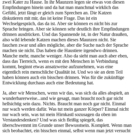
zwei Kater zu Hause. In ihr Maunzen legen sie etwas von diesen
Empfindungen hinein und da hat man manchmal wirklich das
Gefühl, jetzt fängt er gleich zum Sprechen an. Die Katzen
diskutieren mit mir, das ist keine Frage. Das ist ein
Wechselgespräch, das da ist. Aber sie können es nicht bis zur
Sprache bringen. Aber sie können sehr deutlich ihre Empfindungen
drinnen ausdrücken. Und das Spannende ist, in der Natur draußen,
also wild lebende Katzen machen dieses Maunzen nicht. Sie
fauchen zwar und alles mögliche, aber die Suche nach der Sprache
machen sie nicht. Das haben die Haustiere irgendwo drinnen.
Manche mehr, manche weniger. Also da sieht man auch aber eben,
dass das Tierreich, wenn es mit den Menschen in Verbindung
kommt, beginnt etwas ansatzweise aufzunehmen, was eine
eigentlich rein menschliche Qualität ist. Und wo sie an dem Teil
haben können auch ein bisschen drinnen. Was für die zukünftige
Entwicklung durchaus auch eine Bedeutung hat.
Ja, aber wir Menschen, wenn wir das, was sich da alles abspielt, an
wunderbarerweise...und wie gesagt, man braucht noch gar nicht
hellsichtig sein dazu. Nichts. Braucht man noch gar nicht. Einmal
nur wach werden dafür. Was tut mein ganzer Körper? Einmal nicht
nur wach sein, was tut mein Hirnkastl sozusagen da oben im
Verstandesdenken? Und was sich fleißig spiegelt, das
überschwemmt im Grunde unser Bewusstsein. Komplett. Wenn man
sich beobachtet, ein bisschen einmal, selbst wenn man jetzt versucht