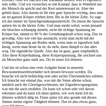
sein sollte. Und wir versuchen so mit Krampf, dass in Wahrheit nur
der Mensch da spricht und der Rest uninteressant ist. Aber der
gehört dazu. Also darum ist für eine gute Sprache wichtig, dass man
sie im ganzen Körper erleben lernt. Bis in die kleine Zehe. So sage
ich das immer im Sprachgestaltungsunterricht. Du musst die Sprache
spüren bis in die kleine Zehe. Und man merkt sofort, wenn jemand
ein bisschen schlampig dasteht, nicht die richtige Spannung im
Körper hat, nimmt es 90 % der Gestaltungskraft schon weg. Das ist
gewaltig. Also wie viel das ausmacht, wenn man nicht mit der
richtigen Spannung am Boden steht, wenn man so irgendwie halt
lässig, wenn man heute da ist, da steht, dann dämpft es das alles
weg. Die eigentliche Quelle. Also das ist ganz, ganz empfindlich.
Also diese Körperhaltung, diese Körperspannung, die zeichnet uns
als Menschen ganz stark aus. Da ist unser Ich drinnen.
Und das ist schon eine erste Aufgabe heute in unserem
Bewusstseinsseelenzeitalter sich dessen bewusst werden. Da
brauche ich nicht hellsichtig sein oder nichts Übersinnliches erleben.
Ich brauche nur einmal das, was mir die Sinne alleine schon,
nämlich auch der Gleichgewichtssinn, der Eigenbewegungssinn,
was mir die auch erzählen. Da kann ich schon sehr viel davon
erkennen und da kann ich dann spüren, wie weit mein Ich da
drinnen wirklich tätig ist. Dann spüre ich also gerade mit diesen
Sinnen meine eigene Tätigkeit drinnen. Das ist also etwas ganz,
ganz Wichtiges.