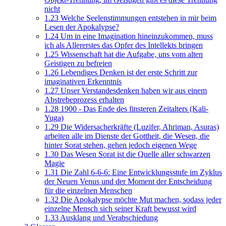
nicht
1.23
Welche Seelenstimmungen entstehen in mir beim
Lesen der Apokalypse?
1.24
Um in eine Imagination hineinzukommen, muss
ich als Allererstes das Opfer des Intellekts bringen
1.25
Wissenschaft hat die Aufgabe, uns vom alten
Geistigen zu befreien
1.26
Lebendiges Denken ist der erste Schritt zur
imaginativen Erkenntnis
1.27
Unser Verstandesdenken haben wir aus einem
Abstrebeprozess erhalten
1.28
1900 - Das Ende des finsteren Zeitalters (Kali-
Yuga)
1.29
Die Widersacherkräfte (Luzifer, Ahriman, Asuras)
arbeiten alle im Dienste der Gottheit, die Wesen, die
hinter Sorat stehen, gehen jedoch eigenen Wege
1.30
Das Wesen Sorat ist die Quelle aller schwarzen
Magie
1.31
Die Zahl 6-6-6: Eine Entwicklungsstufe im Zyklus
der Neuen Venus und der Moment der Entscheidung
für die einzelnen Menschen
1.32
Die Apokalypse möchte Mut machen, sodass jeder
einzelne Mensch sich seiner Kraft bewusst wird
1.33
Ausklang und Verabschiedung