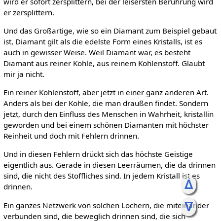
wird er sofort zersplittern, bei der leisersten Berührung wird
er zersplittern.
Und das Großartige, wie so ein Diamant zum Beispiel gebaut
ist, Diamant gilt als die edelste Form eines Kristalls, ist es
auch in gewisser Weise. Weil Diamant war, es besteht
Diamant aus reiner Kohle, aus reinem Kohlenstoff. Glaubt
mir ja nicht.
Ein reiner Kohlenstoff, aber jetzt in einer ganz anderen Art.
Anders als bei der Kohle, die man draußen findet. Sondern
jetzt, durch den Einfluss des Menschen in Wahrheit, kristallin
geworden und bei einem schönen Diamanten mit höchster
Reinheit und doch mit Fehlern drinnen.
Und in diesen Fehlern drückt sich das höchste Geistige
eigentlich aus. Gerade in diesen Leerräumen, die da drinnen
sind, die nicht des Stoffliches sind. In jedem Kristall ist es
ᐃ
drinnen.
ᐁ
Ein ganzes Netzwerk von solchen Löchern, die miteinander
verbunden sind, die beweglich drinnen sind, die sich