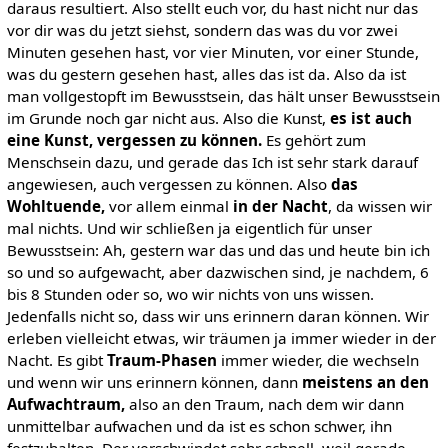
daraus resultiert. Also stellt euch vor, du hast nicht nur das
vor dir was du jetzt siehst, sondern das was du vor zwei
Minuten gesehen hast, vor vier Minuten, vor einer Stunde,
was du gestern gesehen hast, alles das ist da. Also da ist
man vollgestopft im Bewusstsein, das hält unser Bewusstsein
im Grunde noch gar nicht aus. Also die Kunst,
es ist auch
eine Kunst, vergessen zu können.
Es gehört zum
Menschsein dazu, und gerade das Ich ist sehr stark darauf
angewiesen, auch vergessen zu können. Also
das
Wohltuende,
vor allem einmal
in der Nacht
, da wissen wir
mal nichts. Und wir schließen ja eigentlich für unser
Bewusstsein: Ah, gestern war das und das und heute bin ich
so und so aufgewacht, aber dazwischen sind, je nachdem, 6
bis 8 Stunden oder so, wo wir nichts von uns wissen.
Jedenfalls nicht so, dass wir uns erinnern daran können. Wir
erleben vielleicht etwas, wir träumen ja immer wieder in der
Nacht. Es gibt
Traum-Phasen
immer wieder, die wechseln
und wenn wir uns erinnern können, dann
meistens an den
Aufwachtraum,
also an den Traum, nach dem wir dann
unmittelbar aufwachen und da ist es schon schwer, ihn
festzuhalten. Der verschwindet sehr schnell, weil gerade