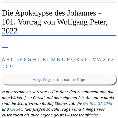
Die Apokalypse des Johannes -
101. Vortrag von Wolfgang Peter,
2022
A
B
C
D
E
F
G
H
I
J
K
L
M
N
O
P
Q
R
S
T
U
V
W
X
Y
Z
|
0-9
vorige Folge ◁
■
▷ nächste Folge
«Ein interaktiver Vortragszyklus über den Zusammenhang mit
dem Wirken Jesu Christi und dem eigenen Ich. Ausgangspunkt
sind die Schriften von Rudolf Steiner, z.B. die
GA 104
,
GA 104a
und
GA 346
. Hier fließen sowohl Fragen und Anliegen von
Zuschauern als auch eigene geisteswissenschaftliche