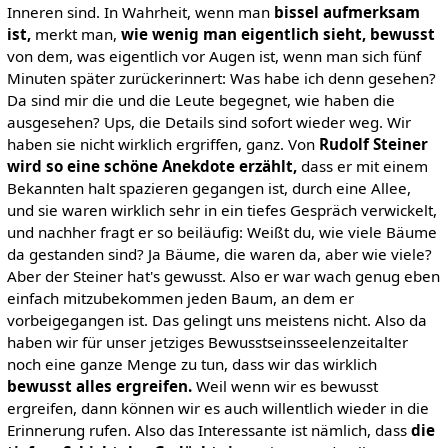
Inneren sind. In Wahrheit, wenn man
bissel aufmerksam
ist,
merkt man,
wie wenig man eigentlich sieht, bewusst
von dem, was eigentlich vor Augen ist, wenn man sich fünf
Minuten später zurückerinnert: Was habe ich denn gesehen?
Da sind mir die und die Leute begegnet, wie haben die
ausgesehen? Ups, die Details sind sofort wieder weg. Wir
haben sie nicht wirklich ergriffen, ganz. Von
Rudolf Steiner
wird so eine schöne Anekdote erzählt,
dass er mit einem
Bekannten halt spazieren gegangen ist, durch eine Allee,
und sie waren wirklich sehr in ein tiefes Gespräch verwickelt,
und nachher fragt er so beiläufig: Weißt du, wie viele Bäume
da gestanden sind? Ja Bäume, die waren da, aber wie viele?
Aber der Steiner hat's gewusst. Also er war wach genug eben
einfach mitzubekommen jeden Baum, an dem er
vorbeigegangen ist. Das gelingt uns meistens nicht. Also da
haben wir für unser jetziges Bewusstseinsseelenzeitalter
noch eine ganze Menge zu tun, dass wir das wirklich
bewusst alles ergreifen.
Weil wenn wir es bewusst
ergreifen, dann können wir es auch willentlich wieder in die
Erinnerung rufen. Also das Interessante ist nämlich, dass
die