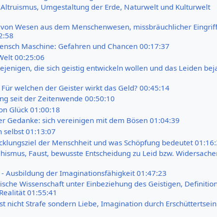
Altruismus, Umgestaltung der Erde, Naturwelt und Kulturwelt
von Wesen aus dem Menschenwesen, missbräuchlicher Eingriff 
2:58
ensch Maschine: Gefahren und Chancen 00:17:37
elt 00:25:06
diejenigen, die sich geistig entwickeln wollen und das Leiden be
 Für welchen der Geister wirkt das Geld? 00:45:14
g seit der Zeitenwende 00:50:10
on Glück 01:00:18
r Gedanke: sich vereinigen mit dem Bösen 01:04:39
h selbst 01:13:07
icklungsziel der Menschheit und was Schöpfung bedeutet 01:16
hismus, Faust, bewusste Entscheidung zu Leid bzw. Widersach
l - Ausbildung der Imaginationsfähigkeit 01:47:23
ische Wissenschaft unter Einbeziehung des Geistigen, Definitio
 Realität 01:55:41
st nicht Strafe sondern Liebe, Imagination durch Erschüttertsein