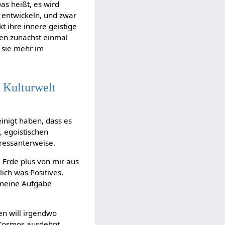
as heißt, es wird
 entwickeln, und zwar
kt ihre innere geistige
ben zunächst einmal
n sie mehr im
.
 Kulturwelt
inigt haben, dass es
, egoistischen
teressanterweise.
 Erde plus von mir aus
ich was Positives,
s meine Aufgabe
zen will irgendwo
n Kosmos ausdehnt,