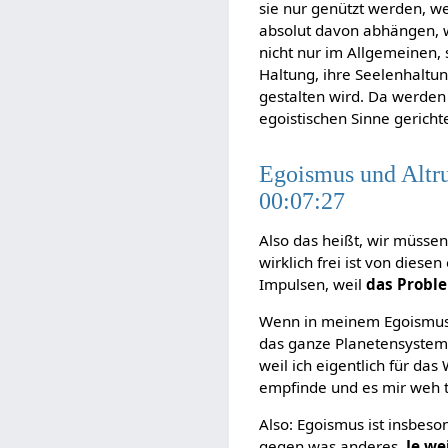
sie nur genützt werden, we
absolut davon abhängen, 
nicht nur im Allgemeinen, s
Haltung, ihre Seelenhaltun
gestalten wird. Da werden 
egoistischen Sinne gericht
Egoismus und Altru
00:07:27
Also das heißt, wir müsse
wirklich frei ist von dies
Impulsen, weil
das Proble
Wenn in meinem Egoismus d
das ganze Planetensystem,
weil ich eigentlich für d
empfinde und es mir weh t
Also: Egoismus ist insbeson
gegen was anderes.
Je we