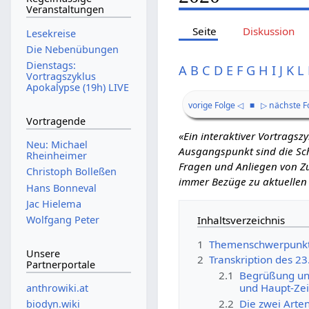
Veranstaltungen
Seite
Diskussion
Lesekreise
Die Nebenübungen
Dienstags:
A
B
C
D
E
F
G
H
I
J
K
L
Vortragszyklus
Apokalypse (19h) LIVE
vorige Folge ◁
■
▷ nächste F
Vortragende
«Ein interaktiver Vortrags
Neu: Michael
Ausgangspunkt sind die Schr
Rheinheimer
Fragen und Anliegen von Zu
Christoph Bolleßen
immer Bezüge zu aktuellen
Hans Bonneval
Jac Hielema
Inhaltsverzeichnis
Wolfgang Peter
1
Themenschwerpunk
Unsere
2
Transkription des 2
Partnerportale
2.1
Begrüßung und
und Haupt-Zei
anthrowiki.at
2.2
Die zwei Arte
biodyn.wiki