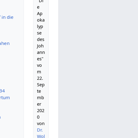
"Di
e
Ap
in die
oka
lyp
se
des
jahen
Joh
ann
es"
vo
m
22.
Sep
:34
te
ertum
mb
er
202
n
0
von
Dr.
Wol