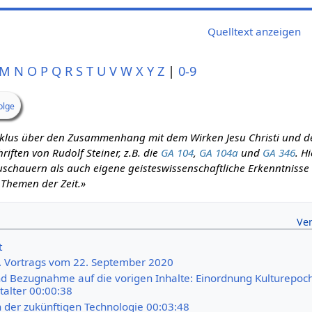
Quelltext anzeigen
M
N
O
P
Q
R
S
T
U
V
W
X
Y
Z
|
0-9
olge
zyklus über den Zusammenhang mit dem Wirken Jesu Christi und d
iften von Rudolf Steiner, z.B. die
GA 104
,
GA 104a
und
GA 346
. H
schauern als auch eigene geisteswissenschaftliche Erkenntnisse m
 Themen der Zeit.»
t
3. Vortrags vom 22. September 2020
 Bezugnahme auf die vorigen Inhalte: Einordnung Kulturepoc
talter 00:00:38
n der zukünftigen Technologie 00:03:48