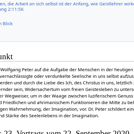
en, die Arbeit an sich selbst ist der Anfang, wie Geistlehrer wirk
ung 2:11:56
n Blick
unkt
 Wolfgang Peter auf die Aufgabe der Menschen in der heutigen 
 vernachlässigte oder verdunkelte Seelische in uns selbst aufzu
den und durch die Liebe des Ich, des Christus in uns, letztlich 
rnder sein, Widersachertum vom freien Geistesleben zu unters
t der Wegweiser, um in der Waage zwischen luziferischem Genuss
riedlichen und ahrimanischem Funktionieren die Mitte zu bel
igen Wahrnehmung, der Imagination, vor. Dr. Peter schildert ein
und Stärke des Seelenlebens in der Imagination.
s 23. Vortrags vom 22. September 2020