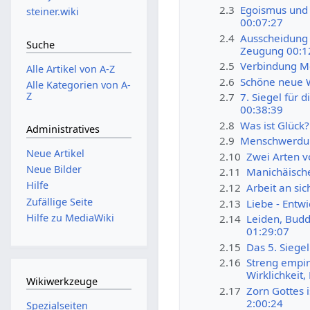
2.3
Egoismus und 
steiner.wiki
00:07:27
2.4
Ausscheidung 
Suche
Zeugung 00:1
2.5
Verbindung M
Alle Artikel von A-Z
2.6
Schöne neue W
Alle Kategorien von A-
Z
2.7
7. Siegel für 
00:38:39
2.8
Was ist Glück?
Administratives
2.9
Menschwerdun
Neue Artikel
2.10
Zwei Arten v
Neue Bilder
2.11
Manichäische
Hilfe
2.12
Arbeit an sic
Zufällige Seite
2.13
Liebe - Entw
Hilfe zu MediaWiki
2.14
Leiden, Budd
01:29:07
2.15
Das 5. Siege
2.16
Streng empir
Wirklichkeit,
Wikiwerkzeuge
2.17
Zorn Gottes i
2:00:24
Spezialseiten