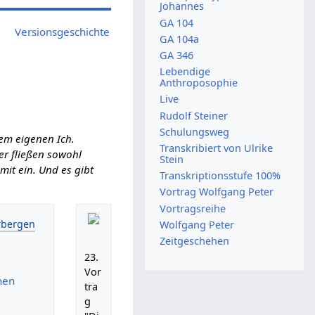
Johannes
GA 104
Versionsgeschichte
GA 104a
GA 346
Lebendige
Anthroposophie
Live
Rudolf Steiner
Schulungsweg
em eigenen Ich.
Transkribiert von Ulrike
ier fließen sowohl
Stein
it ein. Und es gibt
Transkriptionsstufe 100%
Vortrag Wolfgang Peter
Vortragsreihe
Wolfgang Peter
Zeitgeschehen
23.
Vor
hen
tra
g