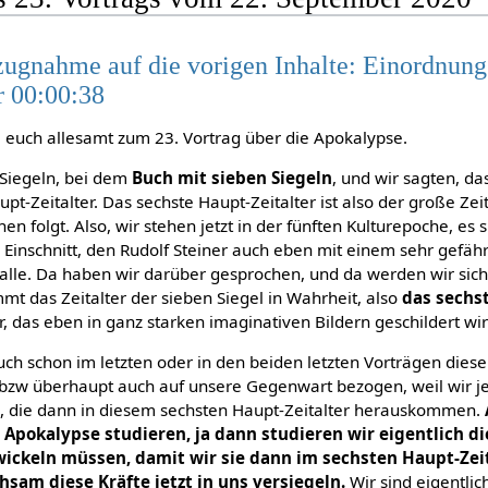
ugnahme auf die vorigen Inhalte: Einordnun
r 00:00:38
 euch allesamt zum 23. Vortrag über die Apokalypse.
 Siegeln, bei dem
Buch mit sieben Siegeln
, und wir sagten, da
pt-Zeitalter. Das sechste Haupt-Zeitalter ist also der große Zei
n folgt. Also, wir stehen jetzt in der fünften Kulturepoche, es 
Einschnitt, den Rudolf Steiner auch eben mit einem sehr gefähr
n alle. Da haben wir darüber gesprochen, und da werden wir si
t das Zeitalter der sieben Siegel in Wahrheit, also
das sechs
r, das eben in ganz starken imaginativen Bildern geschildert wir
ch schon im letzten oder in den beiden letzten Vorträgen diese
bzw überhaupt auch auf unsere Gegenwart bezogen, weil wir jet
n, die dann in diesem sechsten Haupt-Zeitalter herauskommen.
er Apokalypse studieren, ja dann studieren wir eigentlich d
twickeln müssen, damit wir sie dann im sechsten Haupt-Zei
sam diese Kräfte jetzt in uns versiegeln.
Wir sind eigentlic