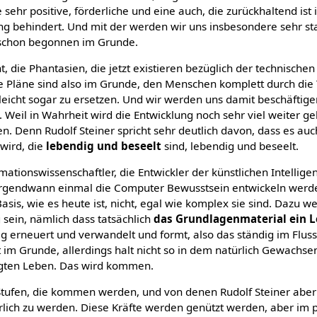
 sehr positive, förderliche und eine auch, die zurückhaltend ist 
lung behindert. Und mit der werden wir uns insbesondere sehr s
 schon begonnen im Grunde.
, die Phantasien, die jetzt existieren bezüglich der technischen
 die Pläne sind also im Grunde, den Menschen komplett durch die
ielleicht sogar zu ersetzen. Und wir werden uns damit beschäfti
. Weil in Wahrheit wird die Entwicklung noch sehr viel weiter ge
en. Denn Rudolf Steiner spricht sehr deutlich davon, dass es au
wird, die
lebendig und beseelt
sind, lebendig und beseelt.
mationswissenschaftler, die Entwickler der künstlichen Intellig
s irgendwann einmal die Computer Bewusstsein entwickeln wer
Basis, wie es heute ist, nicht, egal wie komplex sie sind. Dazu 
 sein, nämlich dass tatsächlich
das Grundlagenmaterial ein 
ig erneuert und verwandelt und formt, also das ständig im Fluss 
t im Grunde, allerdings halt nicht so in dem natürlich Gewachs
eugten Leben. Das wird kommen.
 Stufen, die kommen werden, und von denen Rudolf Steiner aber 
hrlich zu werden. Diese Kräfte werden genützt werden, aber im 