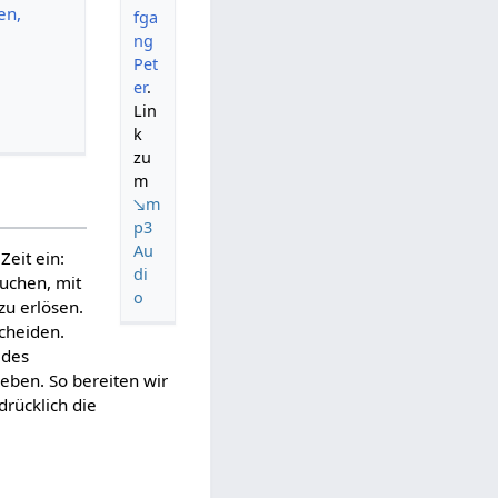
en,
fga
ng
Pet
er
.
Lin
k
zu
m
↘m
p3
Au
Zeit ein:
di
suchen, mit
o
zu erlösen.
cheiden.
 des
eben. So bereiten wir
drücklich die