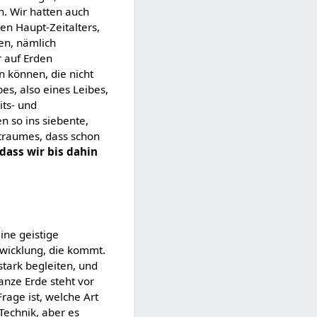
n. Wir hatten auch
en Haupt-Zeitalters,
en, nämlich
r auf Erden
n können, die nicht
es, also eines Leibes,
its- und
n so ins siebente,
itraumes, dass schon
dass wir bis dahin
ine geistige
twicklung, die kommt.
tark begleiten, und
anze Erde steht vor
rage ist, welche Art
 Technik, aber es