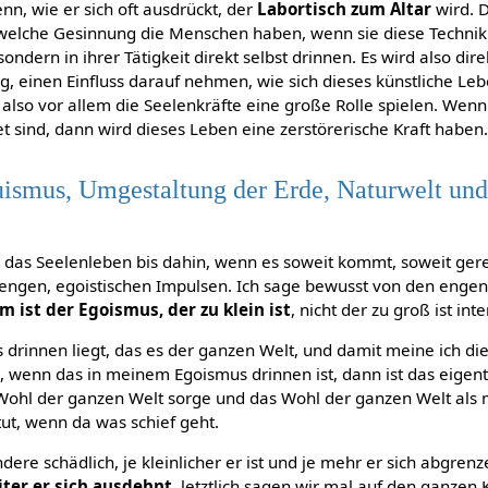
nn, wie er sich oft ausdrückt, der
Labortisch zum Altar
wird. D
welche Gesinnung die Menschen haben, wenn sie diese Technik
ondern in ihrer Tätigkeit direkt selbst drinnen. Es wird also dire
g, einen Einfluss darauf nehmen, wie sich dieses künstliche Le
also vor allem die Seelenkräfte eine große Rolle spielen. Wen
et sind, dann wird dieses Leben eine zerstörerische Kraft haben
ismus, Umgestaltung der Erde, Naturwelt und
n das Seelenleben bis dahin, wenn es soweit kommt, soweit gere
en engen, egoistischen Impulsen. Ich sage bewusst von den engen
m ist der Egoismus, der zu klein ist
, nicht der zu groß ist in
rinnen liegt, das es der ganzen Welt, und damit meine ich die
 wenn das in meinem Egoismus drinnen ist, dann ist das eigentl
as Wohl der ganzen Welt sorge und das Wohl der ganzen Welt al
ut, wenn da was schief geht.
dere schädlich, je kleinlicher er ist und je mehr er sich abgren
iter er sich
ausdehnt
, letztlich sagen wir mal auf den ganze