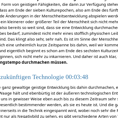
n Form von geistigen Fähigkeiten, die dann zur Verfügung stehe
ass am Ende der sieben Kulturepochen, also am Ende des fünft
ende Änderungen in der Menschheitsentwicklung abspielen werd
ein kleinerer oder größerer Teil der Menschheit sich nicht meh
 also bereits so weit sind, dass sie eine Entwicklung durchmache
es bedarf, zumindest nicht mehr eines stofflich physischen Leib
ind. Das klingt also sehr, sehr nah. Es ist im Sinne der Menschhe
ich eine unheimlich kurze Zeitspanne bis dahin, weil wir komme
 und eigentlich beginnt es schon am Ende des sechsten Kulturze
nen, sich nicht mehr zu inkarnieren. Und daher ist auch klar,
lungstempo durchmachen müssen.
 zukünftigen Technologie 00:03:48
e ganz gewaltige geistige Entwicklung bis dahin durchmachen, e
 Waage hält und ebenbürtig ist der äußeren technologischen En
 uns in gewisser Weise eben auch bis zu diesem Zeitraum sehr s
wesentlich bestimmender werden, als sie es heute ist. Und die g
einerseits in die Technik eingespannt wird, wobei noch sehr die F
icht nur als Negativbild zu sehen, es gibt verschiedene Arten von