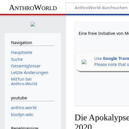
AnthroWorld
Eine freie Initiative von
Navigation
Hauptseite
Use
Google Tran
Suche
Please note that 
Gesamtglossar
Letzte Änderungen
MitTun bei
Anthro.World
youtube
anthro.world
biodyn.wiki
Die Apokalypse
2020
Regelmässige