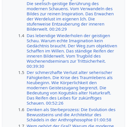
Die seelisch-geistige Berührung des
modernen Schauens. Vom Verwandeln des
Bildes zur reinen Inspiration. Das Erwachen
der Werdelust im eigenen Ich. Die
stufenweise Entzauberung der inneren
Bilderwelt. 00:26:29
1.4
Das lebendige Wiederholen der geistigen
Schau. Warum echte Imagination kein
Gedächtnis braucht. Der Weg zum objektiven
Schaffen im Willen. Das ständige Reifen der
inneren Bilderwelt. Vom Trugbild des
Wochenendseminars zur Trittsicherheit.
00:39:30
1.5
Der schmerzhafte Verlust alter seherischer
Fähigkeiten. Die Krise des Traumlebens als
Neubeginn. Wie Körperlichkeit den
modernen Geisteszugang begrenzt. Die
Bedeutung von Kogutskis alter Naturkraft.
Das Reifen des Leibes für zukünftiges
Schauen. 00:52:26
1.6
Denken als Sterbeprozess: Die Evolution des
Bewusstseins und die Architektur des
Schädels in der Anthrophosophie 01:00:58
1.7
Wem gehört der Gral? Warum die moderne