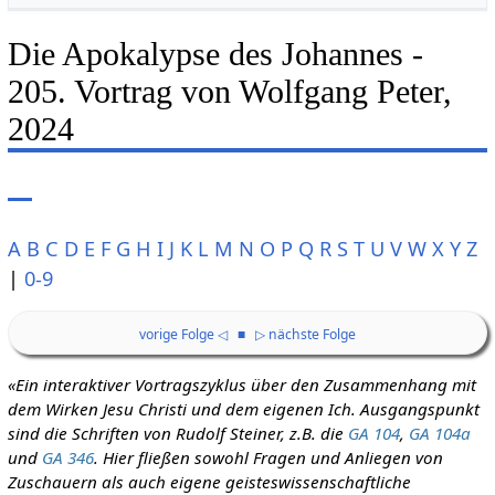
Die Apokalypse des Johannes -
205. Vortrag von Wolfgang Peter,
2024
A
B
C
D
E
F
G
H
I
J
K
L
M
N
O
P
Q
R
S
T
U
V
W
X
Y
Z
|
0-9
vorige Folge ◁
■
▷ nächste Folge
«Ein interaktiver Vortragszyklus über den Zusammenhang mit
dem Wirken Jesu Christi und dem eigenen Ich. Ausgangspunkt
sind die Schriften von Rudolf Steiner, z.B. die
GA 104
,
GA 104a
und
GA 346
. Hier fließen sowohl Fragen und Anliegen von
Zuschauern als auch eigene geisteswissenschaftliche