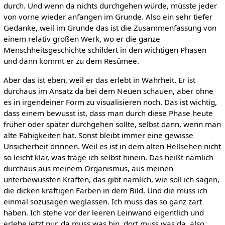
durch. Und wenn da nichts durchgehen würde, müsste jeder
von vorne wieder anfangen im Grunde. Also ein sehr tiefer
Gedanke, weil im Grunde das ist die Zusammenfassung von
einem relativ großen Werk, wo er die ganze
Menschheitsgeschichte schildert in den wichtigen Phasen
und dann kommt er zu dem Resümee.
Aber das ist eben, weil er das erlebt in Wahrheit. Er ist
durchaus im Ansatz da bei dem Neuen schauen, aber ohne
es in irgendeiner Form zu visualisieren noch. Das ist wichtig,
dass einem bewusst ist, dass man durch diese Phase heute
früher oder später durchgehen sollte, selbst dann, wenn man
alte Fähigkeiten hat. Sonst bleibt immer eine gewisse
Unsicherheit drinnen. Weil es ist in dem alten Hellsehen nicht
so leicht klar, was trage ich selbst hinein. Das heißt nämlich
durchaus aus meinem Organismus, aus meinen
unterbewussten Kräften, das gibt nämlich, wie soll ich sagen,
die dicken kräftigen Farben in dem Bild. Und die muss ich
einmal sozusagen weglassen. Ich muss das so ganz zart
haben. Ich stehe vor der leeren Leinwand eigentlich und
erlebe jetzt nur, da muss was hin, dort muss was da, also