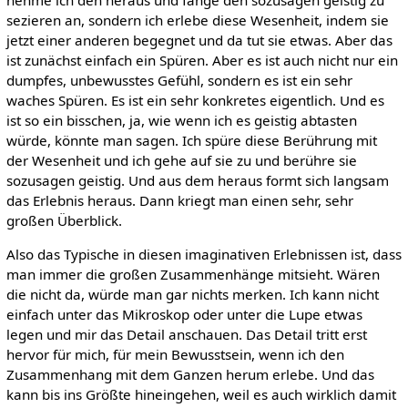
nehme ich den heraus und fange den sozusagen geistig zu
sezieren an, sondern ich erlebe diese Wesenheit, indem sie
jetzt einer anderen begegnet und da tut sie etwas. Aber das
ist zunächst einfach ein Spüren. Aber es ist auch nicht nur ein
dumpfes, unbewusstes Gefühl, sondern es ist ein sehr
waches Spüren. Es ist ein sehr konkretes eigentlich. Und es
ist so ein bisschen, ja, wie wenn ich es geistig abtasten
würde, könnte man sagen. Ich spüre diese Berührung mit
der Wesenheit und ich gehe auf sie zu und berühre sie
sozusagen geistig. Und aus dem heraus formt sich langsam
das Erlebnis heraus. Dann kriegt man einen sehr, sehr
großen Überblick.
Also das Typische in diesen imaginativen Erlebnissen ist, dass
man immer die großen Zusammenhänge mitsieht. Wären
die nicht da, würde man gar nichts merken. Ich kann nicht
einfach unter das Mikroskop oder unter die Lupe etwas
legen und mir das Detail anschauen. Das Detail tritt erst
hervor für mich, für mein Bewusstsein, wenn ich den
Zusammenhang mit dem Ganzen herum erlebe. Und das
kann bis ins Größte hineingehen, weil es auch wirklich damit