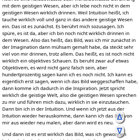
mit dem geistigen Wesen, aber ich lebe noch nicht in dem
geistigen Wesen wirklich drinnen. Weil Intuition heißt, ich
tauche wirklich voll und ganz in das andere geistige Wesen
ein. Das ist es zunächst. Es berührt mich sozusagen. Ich
spüre, es ist da, aber ich bin noch nicht wirklich drinnen in
dem Wesen. Also das heißt, das Bild, was ich mir zunächst in
der Imagination dann mühsam gemalt habe, da steckt sehr
viel von mir drinnen, trotz allem. Das heißt, es ist noch nicht
wirklich ein objektives Schauen. Es beruht zwar auf etwas
Objektivem, es wird nicht ganz falsch sein, aber
hundertprozentig sagen kann ich es noch nicht. Ich kann es
eigentlich erst sagen, wenn ich das Bild weggeschaffen habe,
dann komme ich dadurch in die Inspiration. Jetzt spricht
wirklich die geistige Welt, also die geistigen Wesen sprechen
zu mir und führen mich dazu, wirklich in sie einzutauchen.
Dann bin ich in der Intuition. Und wenn ich jetzt aus der
ᐃ
Intuition wieder herauskomme, dann kann ich das Bild von
mir aus wieder neu malen, aber dann wird es neu.
ᐁ
Und dann ist es erst wirklich das Bild, was ich gewonnen