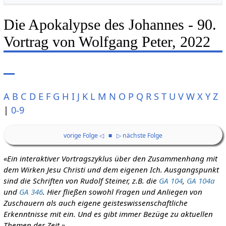
Die Apokalypse des Johannes - 90.
Vortrag von Wolfgang Peter, 2022
A
B
C
D
E
F
G
H
I
J
K
L
M
N
O
P
Q
R
S
T
U
V
W
X
Y
Z
|
0-9
vorige Folge ◁
■
▷ nächste Folge
«Ein interaktiver Vortragszyklus über den Zusammenhang mit
dem Wirken Jesu Christi und dem eigenen Ich. Ausgangspunkt
sind die Schriften von Rudolf Steiner, z.B. die
GA 104
,
GA 104a
und
GA 346
. Hier fließen sowohl Fragen und Anliegen von
Zuschauern als auch eigene geisteswissenschaftliche
Erkenntnisse mit ein. Und es gibt immer Bezüge zu aktuellen
Themen der Zeit.»