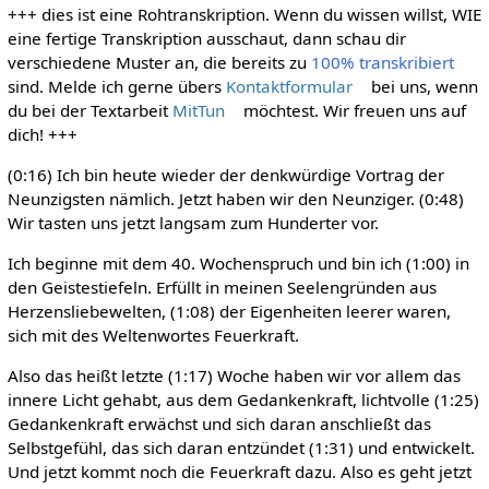
+++ dies ist eine Rohtranskription. Wenn du wissen willst, WIE
eine fertige Transkription ausschaut, dann schau dir
verschiedene Muster an, die bereits zu
100% transkribiert
sind. Melde ich gerne übers
Kontaktformular
bei uns, wenn
du bei der Textarbeit
MitTun
möchtest. Wir freuen uns auf
dich! +++
(0:16) Ich bin heute wieder der denkwürdige Vortrag der
Neunzigsten nämlich. Jetzt haben wir den Neunziger. (0:48)
Wir tasten uns jetzt langsam zum Hunderter vor.
Ich beginne mit dem 40. Wochenspruch und bin ich (1:00) in
den Geistestiefeln. Erfüllt in meinen Seelengründen aus
Herzensliebewelten, (1:08) der Eigenheiten leerer waren,
sich mit des Weltenwortes Feuerkraft.
Also das heißt letzte (1:17) Woche haben wir vor allem das
innere Licht gehabt, aus dem Gedankenkraft, lichtvolle (1:25)
Gedankenkraft erwächst und sich daran anschließt das
Selbstgefühl, das sich daran entzündet (1:31) und entwickelt.
Und jetzt kommt noch die Feuerkraft dazu. Also es geht jetzt