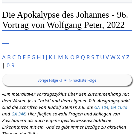
Die Apokalypse des Johannes - 96.
Vortrag von Wolfgang Peter, 2022
A
B
C
D
E
F
G
H
I
J
K
L
M
N
O
P
Q
R
S
T
U
V
W
X
Y
Z
|
0-9
vorige Folge ◁
■
▷ nächste Folge
«Ein interaktiver Vortragszyklus über den Zusammenhang mit
dem Wirken Jesu Christi und dem eigenen Ich. Ausgangspunkt
sind die Schriften von Rudolf Steiner, z.B. die
GA 104
,
GA 104a
und
GA 346
. Hier fließen sowohl Fragen und Anliegen von
Zuschauern als auch eigene geisteswissenschaftliche
Erkenntnisse mit ein. Und es gibt immer Bezüge zu aktuellen
Themen der Zeit.»