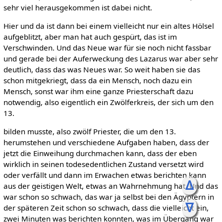
sehr viel herausgekommen ist dabei nicht.
Hier und da ist dann bei einem vielleicht nur ein altes Hölsel
aufgeblitzt, aber man hat auch gespürt, das ist im
Verschwinden. Und das Neue war für sie noch nicht fassbar
und gerade bei der Auferweckung des Lazarus war aber sehr
deutlich, dass das was Neues war. So weit haben sie das
schon mitgekriegt, dass da ein Mensch, noch dazu ein
Mensch, sonst war ihm eine ganze Priesterschaft dazu
notwendig, also eigentlich ein Zwölferkreis, der sich um den
13.
bilden musste, also zwölf Priester, die um den 13.
herumstehen und verschiedene Aufgaben haben, dass der
jetzt die Einweihung durchmachen kann, dass der eben
wirklich in seinen todesedentlichen Zustand versetzt wird
oder verfällt und dann im Erwachen etwas berichten kann
ᐃ
aus der geistigen Welt, etwas an Wahrnehmung hat. Und das
war schon so schwach, das war ja selbst bei den Ägyptern in
ᐁ
der späteren Zeit schon so schwach, dass die vielleicht ein,
zwei Minuten was berichten konnten, was im Übergang war