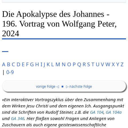
Die Apokalypse des Johannes -
196. Vortrag von Wolfgang Peter,
2024
A
B
C
D
E
F
G
H
I
J
K
L
M
N
O
P
Q
R
S
T
U
V
W
X
Y
Z
|
0-9
vorige Folge ◁
■
▷ nächste Folge
«Ein interaktiver Vortragszyklus über den Zusammenhang mit
dem Wirken Jesu Christi und dem eigenen Ich. Ausgangspunkt
sind die Schriften von Rudolf Steiner, z.B. die
GA 104
,
GA 104a
und
GA 346
. Hier fließen sowohl Fragen und Anliegen von
Zuschauern als auch eigene geisteswissenschaftliche