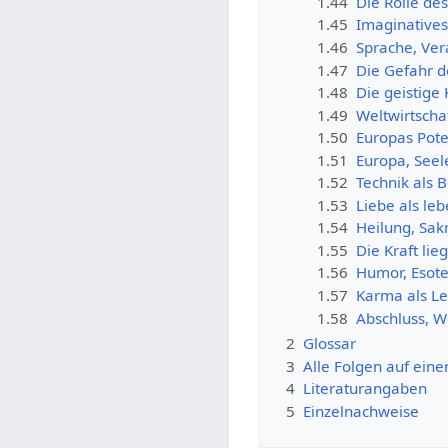
1.44
Die Rolle d
1.45
Imaginatives
1.46
Sprache, Ver
1.47
Die Gefahr d
1.48
Die geistige
1.49
Weltwirtscha
1.50
Europas Pote
1.51
Europa, Seel
1.52
Technik als 
1.53
Liebe als le
1.54
Heilung, Sak
1.55
Die Kraft lie
1.56
Humor, Esoter
1.57
Karma als Le
1.58
Abschluss, 
2
Glossar
3
Alle Folgen auf eine
4
Literaturangaben
5
Einzelnachweise