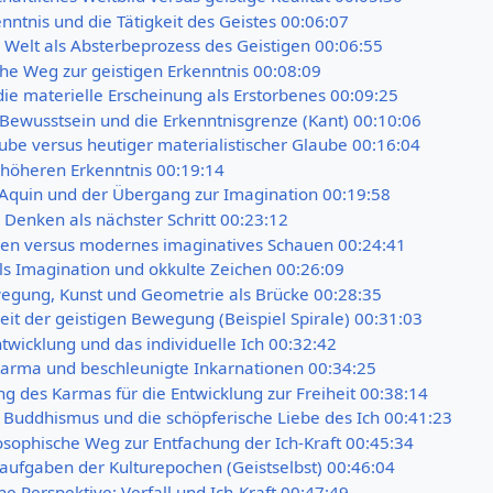
nntnis und die Tätigkeit des Geistes 00:06:07
e Welt als Absterbeprozess des Geistigen 00:06:55
he Weg zur geistigen Erkenntnis 00:08:09
ie materielle Erscheinung als Erstorbenes 00:09:25
ewusstsein und die Erkenntnisgrenze (Kant) 00:10:06
ube versus heutiger materialistischer Glaube 00:16:04
höheren Erkenntnis 00:19:14
Aquin und der Übergang zur Imagination 00:19:58
 Denken als nächster Schritt 00:23:12
hen versus modernes imaginatives Schauen 00:24:41
ls Imagination und okkulte Zeichen 00:26:09
egung, Kunst und Geometrie als Brücke 00:28:35
keit der geistigen Bewegung (Beispiel Spirale) 00:31:03
wicklung und das individuelle Ich 00:32:42
Karma und beschleunigte Inkarnationen 00:34:25
g des Karmas für die Entwicklung zur Freiheit 00:38:14
 Buddhismus und die schöpferische Liebe des Ich 00:41:23
sophische Weg zur Entfachung der Ich-Kraft 00:45:34
aufgaben der Kulturepochen (Geistselbst) 00:46:04
e Perspektive: Verfall und Ich-Kraft 00:47:49