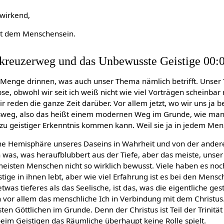
 wirkend,
it dem Menschensein.
kreuzerweg und das Unbewusste Geistige 00:
 Menge drinnen, was auch unser Thema nämlich betrifft. Unser 
, obwohl wir seit ich weiß nicht wie viel Vorträgen scheinbar 
 reden die ganze Zeit darüber. Vor allem jetzt, wo wir uns ja 
weg, also das heißt einem modernen Weg im Grunde, wie man s
zu geistiger Erkenntnis kommen kann. Weil sie ja in jedem Men
eine Hemisphäre unseres Daseins in Wahrheit und von der ande
 was, was heraufblubbert aus der Tiefe, aber das meiste, unser 
meisten Menschen nicht so wirklich bewusst. Viele haben es noc
stige in ihnen lebt, aber wie viel Erfahrung ist es bei den Mens
etwas tieferes als das Seelische, ist das, was die eigentliche ges
en vor allem das menschliche Ich in Verbindung mit dem Christus.
n Göttlichen im Grunde. Denn der Christus ist Teil der Trinitä
eim Geistigen das Räumliche überhaupt keine Rolle spielt.