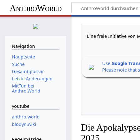
AnthroWorld
Eine freie Initiative vo
Navigation
Hauptseite
Use
Google Tran
Suche
Please note that 
Gesamtglossar
Letzte Änderungen
MitTun bei
Anthro.World
youtube
anthro.world
biodyn.wiki
Die Apokalypse
2025
Regelmässige