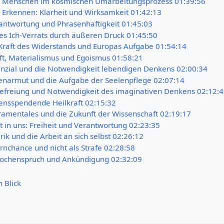
es Menschen im kosmischen Umarbeitungsprozess 01:39:56
 Erkennen: Klarheit und Wirksamkeit 01:42:13
antwortung und Phrasenhaftigkeit 01:45:03
es Ich-Verrats durch äußeren Druck 01:45:50
 Kraft des Widerstands und Europas Aufgabe 01:54:14
ft, Materialismus und Egoismus 01:58:21
nzial und die Notwendigkeit lebendigen Denkens 02:00:34
enarmut und die Aufgabe der Seelenpflege 02:07:14
Befreiung und Notwendigkeit des imaginativen Denkens 02:12:
bensspendende Heilkraft 02:15:32
ramentales und die Zukunft der Wissenschaft 02:19:17
gt in uns: Freiheit und Verantwortung 02:23:35
ik und die Arbeit an sich selbst 02:26:12
rnchance und nicht als Strafe 02:28:58
Wochenspruch und Ankündigung 02:32:09
n Blick