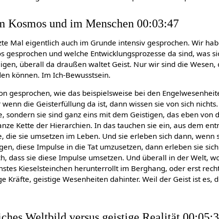
im Kosmos und im Menschen 00:03:47
zte Mal eigentlich auch im Grunde intensiv gesprochen. Wir ha
s gesprochen und welche Entwicklungsprozesse da sind, was sich
eigen, überall da draußen waltet Geist. Nur wir sind die Wesen, 
rden können. Im Ich-Bewusstsein.
on gesprochen, wie das beispielsweise bei den Engelwesenheite
wenn die Geisterfüllung da ist, dann wissen sie von sich nichts.
de, sondern sie sind ganz eins mit dem Geistigen, das eben von 
anze Kette der Hierarchien. In das tauchen sie ein, aus dem en
e, die sie umsetzen im Leben. Und sie erleben sich dann, wenn 
ngen, diese Impulse in die Tat umzusetzen, dann erleben sie sic
ch, dass sie diese Impulse umsetzen. Und überall in der Welt, 
instes Kieselsteinchen herunterrollt im Berghang, oder erst rech
ige Kräfte, geistige Wesenheiten dahinter. Weil der Geist ist es, 
ches Weltbild versus geistige Realität 00:05: