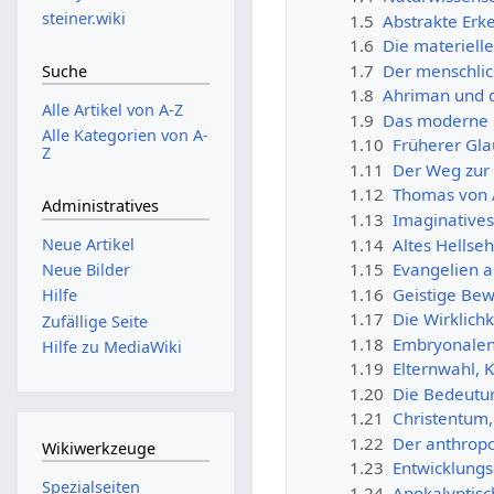
steiner.wiki
1.5
Abstrakte Erke
1.6
Die materiell
1.7
Der menschlic
Suche
1.8
Ahriman und d
Alle Artikel von A-Z
1.9
Das moderne B
Alle Kategorien von A-
1.10
Früherer Gla
Z
1.11
Der Weg zur 
1.12
Thomas von 
Administratives
1.13
Imaginatives
1.14
Altes Hellse
Neue Artikel
1.15
Evangelien a
Neue Bilder
1.16
Geistige Bew
Hilfe
1.17
Die Wirklich
Zufällige Seite
1.18
Embryonalent
Hilfe zu MediaWiki
1.19
Elternwahl, 
1.20
Die Bedeutun
1.21
Christentum,
1.22
Der anthropo
Wikiwerkzeuge
1.23
Entwicklungs
Spezialseiten
1.24
Apokalyptisch