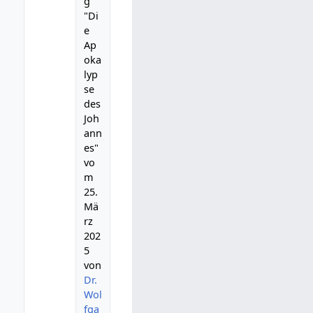
g
"Di
e
Ap
oka
lyp
se
des
Joh
ann
es"
vo
m
25.
Mä
rz
202
5
von
Dr.
Wol
fga