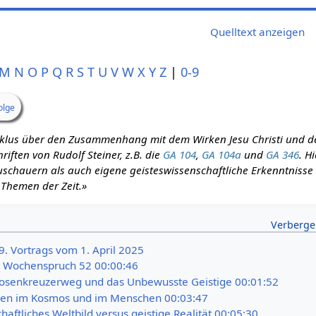
Quelltext anzeigen
M
N
O
P
Q
R
S
T
U
V
W
X
Y
Z
|
0-9
olge
zyklus über den Zusammenhang mit dem Wirken Jesu Christi und d
iften von Rudolf Steiner, z.B. die
GA 104
,
GA 104a
und
GA 346
. H
schauern als auch eigene geisteswissenschaftliche Erkenntnisse m
 Themen der Zeit.»
9. Vortrags vom 1. April 2025
d Wochenspruch 52 00:00:46
osenkreuzerweg und das Unbewusste Geistige 00:01:52
ken im Kosmos und im Menschen 00:03:47
aftliches Weltbild versus geistige Realität 00:05:30