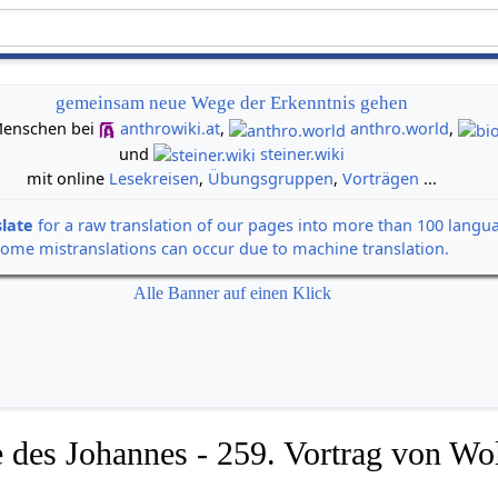
gemeinsam neue Wege der Erkenntnis gehen
n Menschen bei
anthrowiki.at
,
anthro.world
,
und
steiner.wiki
mit online
Lesekreisen
,
Übungsgruppen
,
Vorträgen
...
slate
for a raw translation of our pages into more than 100 langu
some mistranslations can occur due to machine translation.
Alle Banner auf einen Klick
 des Johannes - 259. Vortrag von Wol