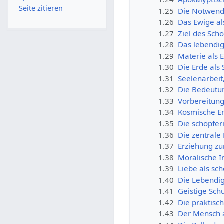
Seite zitieren
1.25
Die Notwendi
1.26
Das Ewige al
1.27
Ziel des Sch
1.28
Das lebendig
1.29
Materie als 
1.30
Die Erde als
1.31
Seelenarbeit
1.32
Die Bedeutu
1.33
Vorbereitung
1.34
Kosmische En
1.35
Die schöpfer
1.36
Die zentrale
1.37
Erziehung zu
1.38
Moralische I
1.39
Liebe als sc
1.40
Die Lebendig
1.41
Geistige Sch
1.42
Die praktis
1.43
Der Mensch a