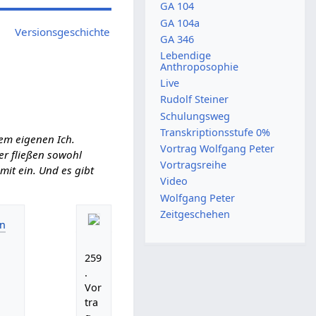
GA 104
GA 104a
Versionsgeschichte
GA 346
Lebendige
Anthroposophie
Live
Rudolf Steiner
Schulungsweg
Transkriptionsstufe 0%
em eigenen Ich.
Vortrag Wolfgang Peter
ier fließen sowohl
Vortragsreihe
it ein. Und es gibt
Video
Wolfgang Peter
Zeitgeschehen
259
.
Vor
tra