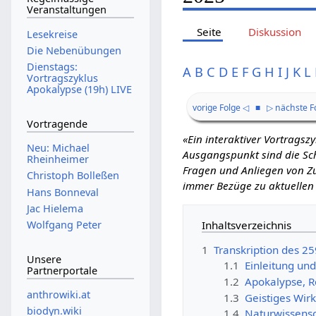
Veranstaltungen
Seite
Diskussion
Lesekreise
Die Nebenübungen
Dienstags:
A
B
C
D
E
F
G
H
I
J
K
L
Vortragszyklus
Apokalypse (19h) LIVE
vorige Folge ◁
■
▷ nächste F
Vortragende
«Ein interaktiver Vortrags
Neu: Michael
Ausgangspunkt sind die Schr
Rheinheimer
Fragen und Anliegen von Zu
Christoph Bolleßen
immer Bezüge zu aktuellen
Hans Bonneval
Jac Hielema
Inhaltsverzeichnis
Wolfgang Peter
1
Transkription des 25
Unsere
1.1
Einleitung un
Partnerportale
1.2
Apokalypse, R
anthrowiki.at
1.3
Geistiges Wir
biodyn.wiki
1.4
Naturwissensch