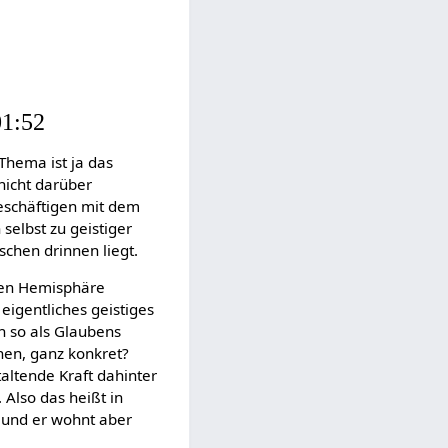
01:52
Thema ist ja das
nicht darüber
beschäftigen mit dem
elbst zu geistiger
schen drinnen liegt.
ren Hemisphäre
eigentliches geistiges
h so als Glaubens
chen, ganz konkret?
taltende Kraft dahinter
 Also das heißt in
t und er wohnt aber