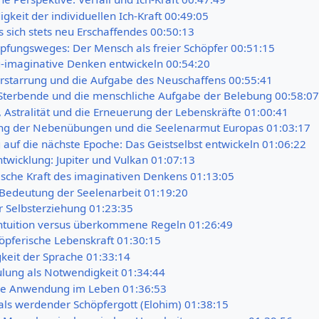
gkeit der individuellen Ich-Kraft 00:49:05
s sich stets neu Erschaffendes 00:50:13
öpfungsweges: Der Mensch als freier Schöpfer 00:51:15
-imaginative Denken entwickeln 00:54:20
Erstarrung und die Aufgabe des Neuschaffens 00:55:41
 Sterbende und die menschliche Aufgabe der Belebung 00:58:07
, Astralität und die Erneuerung der Lebenskräfte 01:00:41
ng der Nebenübungen und die Seelenarmut Europas 01:03:17
 auf die nächste Epoche: Das Geistselbst entwickeln 01:06:22
twicklung: Jupiter und Vulkan 01:07:13
ische Kraft des imaginativen Denkens 01:13:05
 Bedeutung der Seelenarbeit 01:19:20
r Selbsterziehung 01:23:35
ntuition versus überkommene Regeln 01:26:49
höpferische Lebenskraft 01:30:15
keit der Sprache 01:33:14
ulung als Notwendigkeit 01:34:44
che Anwendung im Leben 01:36:53
ls werdender Schöpfergott (Elohim) 01:38:15