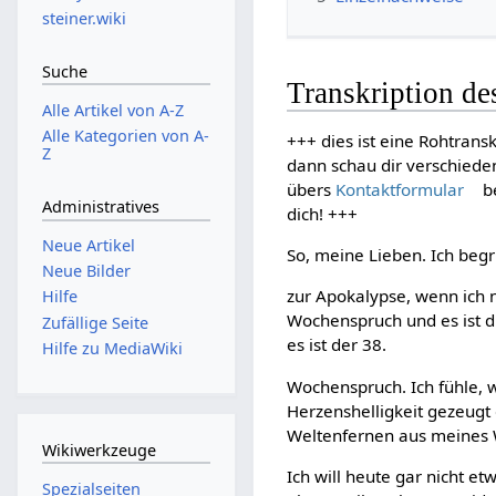
steiner.wiki
Suche
Transkription d
Alle Artikel von A-Z
Alle Kategorien von A-
+++ dies ist eine Rohtransk
Z
dann schau dir verschiede
übers
Kontaktformular
be
Administratives
dich! +++
Neue Artikel
So, meine Lieben. Ich begr
Neue Bilder
zur Apokalypse, wenn ich n
Hilfe
Wochenspruch und es ist 
Zufällige Seite
es ist der 38.
Hilfe zu MediaWiki
Wochenspruch. Ich fühle, w
Herzenshelligkeit gezeugt
Weltenfernen aus meines 
Wikiwerkzeuge
Ich will heute gar nicht 
Spezialseiten