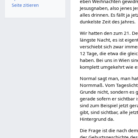
eben Weihnachten gewidme
Seite zitieren
Jesusgnaben, also jenes J
alles drinnen. Es fällt ja 
dunkelste Zeit des Jahres.
Wir hatten den zum 21. De
längste Nacht, es ist eige
verschiebt sich zwar imme
12 Tage, die etwa die gle
haben. Bei uns in Wien sin
komplett umgekehrt wie es
Normal sagt man, man hat 
Normmaß. Vom Tageslicht i
Grunde nicht, sondern es 
gerade sofern er sichtbar i
sind zum Beispiel jetzt ge
gibt, sind sichtbar, alle je
Hintergrund da.
Die Frage ist die nach dem
der Geburtsgeschichte des 