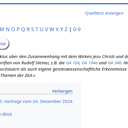
Quelltext anzeigen
M
N
O
P
Q
R
S
T
U
V
W
X
Y
Z
|
0-9
olge
zyklus über den Zusammenhang mit dem Wirken Jesu Christi und d
iften von Rudolf Steiner, z.B. die
GA 104
,
GA 104a
und
GA 346
. H
schauern als auch eigene geisteswissenschaftliche Erkenntnisse m
 Themen der Zeit.»
45. Vortrags vom 24. Dezember 2024
n Blick