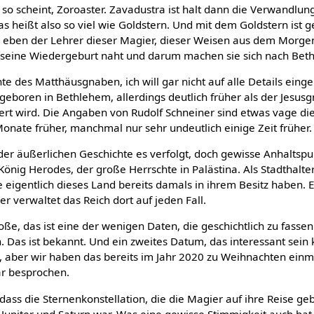
es so scheint, Zoroaster. Zavadustra ist halt dann die Verwandl
as heißt also so viel wie Goldstern. Und mit dem Goldstern ist g
 eben der Lehrer dieser Magier, dieser Weisen aus dem Morge
s seine Wiedergeburt naht und darum machen sie sich nach Bet
e des Matthäusgnaben, ich will gar nicht auf alle Details einge
 geboren in Bethlehem, allerdings deutlich früher als der Jesus
rt wird. Die Angaben von Rudolf Schneiner sind etwas vage die
onate früher, manchmal nur sehr undeutlich einige Zeit früher.
der äußerlichen Geschichte es verfolgt, doch gewisse Anhaltspun
 König Herodes, der große Herrschte in Palästina. Als Stadthalte
e eigentlich dieses Land bereits damals in ihrem Besitz haben. Er
r verwaltet das Reich dort auf jeden Fall.
e, das ist eine der wenigen Daten, die geschichtlich zu fassen s
n. Das ist bekannt. Und ein zweites Datum, das interessant sein 
n, aber wir haben das bereits im Jahr 2020 zu Weihnachten einm
r besprochen.
dass die Sternenkonstellation, die die Magier auf ihre Reise geb
Jupiter und Saturn war. Was eine gewisse Stimmigkeit auch hat, 