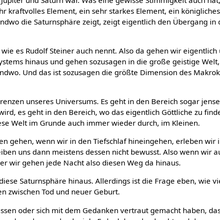
ehr kraftvolles Element, ein sehr starkes Element, ein königlich
gendwo die Saturnsphäre zeigt, zeigt eigentlich den Übergang in 
wie es Rudolf Steiner auch nennt. Also da gehen wir eigentlich
stems hinaus und gehen sozusagen in die große geistige Welt,
endwo. Und das ist sozusagen die größte Dimension des Makrok
Grenzen unseres Universums. Es geht in den Bereich sogar jense
wird, es geht in den Bereich, wo das eigentlich Göttliche zu finde
se Welt im Grunde auch immer wieder durch, im Kleinen.
en gehen, wenn wir in den Tiefschlaf hineingehen, erleben wir 
bleiben uns dann meistens dessen nicht bewusst. Also wenn wir 
ber wir gehen jede Nacht also diesen Weg da hinaus.
iese Saturnsphäre hinaus. Allerdings ist die Frage eben, wie v
ben zwischen Tod und neuer Geburt.
 wissen oder sich mit dem Gedanken vertraut gemacht haben, da