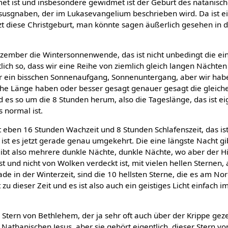
t ist und insbesondere gewidmet ist der Geburt des natanisc
esusgnaben, der im Lukasevangelium beschrieben wird. Da ist ei
jetzt diese Christgeburt, man könnte sagen äußerlich gesehen in d
zember die Wintersonnenwende, das ist nicht unbedingt die ei
ntlich so, dass wir eine Reihe von ziemlich gleich langen Nächte
r ein bisschen Sonnenaufgang, Sonnenuntergang, aber wir hab
iche Länge haben oder besser gesagt genauer gesagt die gleich
d es so um die 8 Stunden herum, also die Tageslänge, das ist ei
 normal ist.
eben 16 Stunden Wachzeit und 8 Stunden Schlafenszeit, das ist
st es jetzt gerade genau umgekehrt. Die eine längste Nacht gi
gibt also mehrere dunkle Nächte, dunkle Nächte, wo aber der 
st und nicht von Wolken verdeckt ist, mit vielen hellen Sternen, 
rade in der Winterzeit, sind die 10 hellsten Sterne, die es am N
tzt zu dieser Zeit und es ist also auch ein geistiges Licht einfach i
 Stern von Bethlehem, der ja sehr oft auch über der Krippe gezei
Nathanischen Jesus, aber sie gehört eigentlich, dieser Stern 