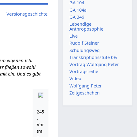
GA 104
GA 104a
Versionsgeschichte
GA 346
Lebendige
Anthroposophie
Live
Rudolf Steiner
Schulungsweg
Transkriptionsstufe 0%
em eigenen Ich.
Vortrag Wolfgang Peter
ier fließen sowohl
Vortragsreihe
it ein. Und es gibt
Video
Wolfgang Peter
Zeitgeschehen
245
.
Vor
tra