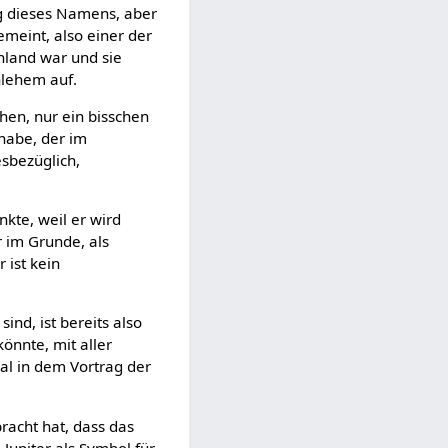
ung dieses Namens, aber
emeint, also einer der
nland war und sie
hlehem auf.
hen, nur ein bisschen
gnabe, der im
sbezüglich,
kte, weil er wird
r im Grunde, als
 ist kein
ind, ist bereits also
könnte, mit aller
al in dem Vortrag der
racht hat, dass das
Jupiter als Symbol für