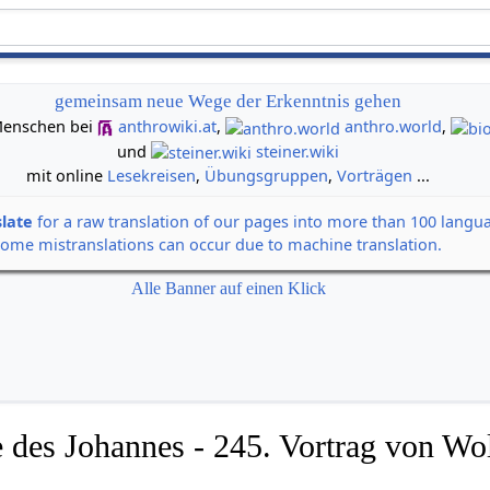
gemeinsam neue Wege der Erkenntnis gehen
n Menschen bei
anthrowiki.at
,
anthro.world
,
und
steiner.wiki
mit online
Lesekreisen
,
Übungsgruppen
,
Vorträgen
...
slate
for a raw translation of our pages into more than 100 langu
some mistranslations can occur due to machine translation.
Alle Banner auf einen Klick
 des Johannes - 245. Vortrag von Wol