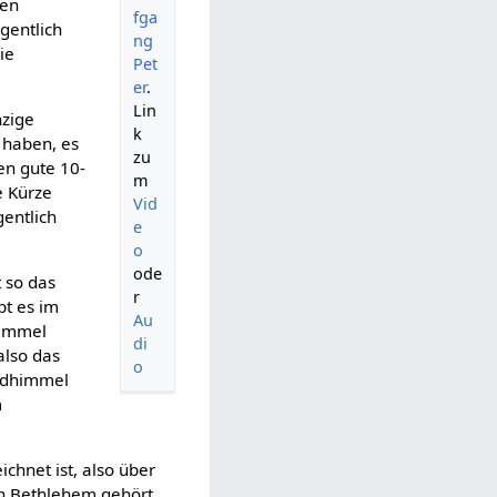
hen
fga
gentlich
ng
ie
Pet
er
.
Lin
nzige
k
n haben, es
zu
en gute 10-
m
e Kürze
Vid
gentlich
e
o
ode
 so das
r
bt es im
Au
Himmel
di
also das
o
ordhimmel
m
chnet ist, also über
von Bethlehem gehört