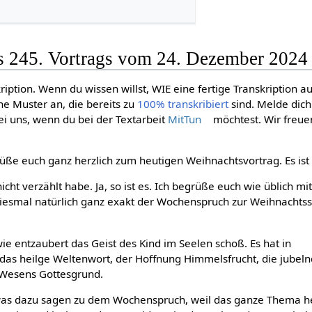
es 245. Vortrags vom 24. Dezember 2024
ription. Wenn du wissen willst, WIE eine fertige Transkription a
ne Muster an, die bereits zu
100% transkribiert
sind. Melde dic
i uns, wenn du bei der Textarbeit
MitTun
möchtest. Wir freue
üße euch ganz herzlich zum heutigen Weihnachtsvortrag. Es ist
icht verzählt habe. Ja, so ist es. Ich begrüße euch wie üblich m
diesmal natürlich ganz exakt der Wochenspruch zur Weihnacht
ie entzaubert das Geist des Kind im Seelen schoß. Es hat in
 das heilge Weltenwort, der Hoffnung Himmelsfrucht, die jubeln
Wesens Gottesgrund.
etwas dazu sagen zu dem Wochenspruch, weil das ganze Thema h