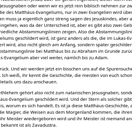
 Jesusgnaben oder wenn wir es jetzt rein biblisch nehmen zur z
 die des Matthäus-Evangeliums, nur in zwei Evangelien wird übe
an muss ja eigentlich ganz streng sagen des Jesuskindes, aber 
ngehen, was da der Unterschied ist, aber es gibt also zwei Ge
chiedliche Abstammungslinien zeigen. Also die Abstammungslin
iums geschildert wird, ist ganz anders als die, die im Lukas-E
ert wird, also nicht gleich am Anfang, sondern später geschilder
 Abstammungslinie bei Matthäus bis zu Abraham im Grunde zurüc
s-Evangelium aber viel weiter, nämlich bis zu Adam.
zurück. Und wir werden jetzt ein bisschen uns auf die Spurensu
ch weiß, ihr kennt die Geschichte, die meisten von euch schon
Details uns dazu anschauen.
 Bethlehem gehört also nicht zum natanischen Jesusgnaben, sond
us-Evangelium geschildert wird. Und der Stern als solcher gib
is, worum es sich handelt. Es ist ja diese Matthäus-Geschichte,
 die Magier, die Weisen aus dem Morgenland kommen, die ihrem
 ihr Meister wiedergeboren wird und ihr Meister ist niemand and
bekannt ist als Zavadustra.