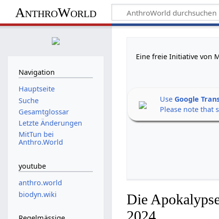
AnthroWorld
Eine freie Initiative vo
Navigation
Hauptseite
Use
Google Tran
Suche
Please note that 
Gesamtglossar
Letzte Änderungen
MitTun bei
Anthro.World
youtube
anthro.world
biodyn.wiki
Die Apokalypse
2024
Regelmässige