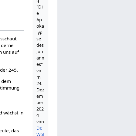
g
"Di
e
Ap
oka
lyp
usschaut,
se
des
h gerne
Joh
n uns auf
ann
es"
 der 245.
vo
m
it dem
24.
sstimmung,
Dez
em
ber
202
d wächst in
4
von
Dr.
eute, das
Wol