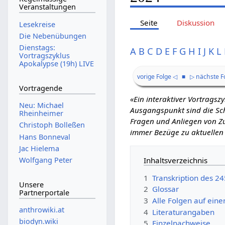
Veranstaltungen
Seite
Diskussion
Lesekreise
Die Nebenübungen
Dienstags:
A
B
C
D
E
F
G
H
I
J
K
L
Vortragszyklus
Apokalypse (19h) LIVE
vorige Folge ◁
■
▷ nächste F
Vortragende
«Ein interaktiver Vortrags
Neu: Michael
Ausgangspunkt sind die Schr
Rheinheimer
Fragen und Anliegen von Zu
Christoph Bolleßen
immer Bezüge zu aktuellen
Hans Bonneval
Jac Hielema
Inhaltsverzeichnis
Wolfgang Peter
1
Transkription des 2
Unsere
2
Glossar
Partnerportale
3
Alle Folgen auf eine
anthrowiki.at
4
Literaturangaben
biodyn.wiki
5
Einzelnachweise