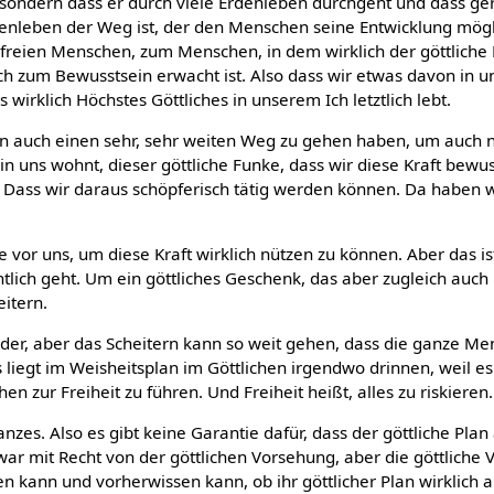
, sondern dass er durch viele Erdenleben durchgeht und dass ge
enleben der Weg ist, der den Menschen seine Entwicklung mögl
 freien Menschen, zum Menschen, in dem wirklich der göttliche 
ch zum Bewusstsein erwacht ist. Also dass wir etwas davon in
irklich Höchstes Göttliches in unserem Ich letztlich lebt.
ben auch einen sehr, sehr weiten Weg zu gehen haben, um auch n
h in uns wohnt, dieser göttliche Funke, dass wir diese Kraft bewu
. Dass wir daraus schöpferisch tätig werden können. Da haben wi
e vor uns, um diese Kraft wirklich nützen zu können. Aber das is
tlich geht. Um ein göttliches Geschenk, das aber zugleich auch
eitern.
der, aber das Scheitern kann so weit gehen, dass die ganze Me
 liegt im Weisheitsplan im Göttlichen irgendwo drinnen, weil es
en zur Freiheit zu führen. Und Freiheit heißt, alles zu riskieren.
anzes. Also es gibt keine Garantie dafür, dass der göttliche Plan
zwar mit Recht von der göttlichen Vorsehung, aber die göttliche
en kann und vorherwissen kann, ob ihr göttlicher Plan wirklich a