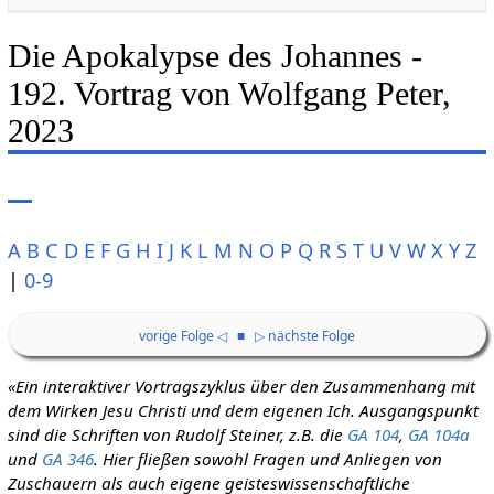
Die Apokalypse des Johannes -
192. Vortrag von Wolfgang Peter,
2023
A
B
C
D
E
F
G
H
I
J
K
L
M
N
O
P
Q
R
S
T
U
V
W
X
Y
Z
|
0-9
vorige Folge ◁
■
▷ nächste Folge
«Ein interaktiver Vortragszyklus über den Zusammenhang mit
dem Wirken Jesu Christi und dem eigenen Ich. Ausgangspunkt
sind die Schriften von Rudolf Steiner, z.B. die
GA 104
,
GA 104a
und
GA 346
. Hier fließen sowohl Fragen und Anliegen von
Zuschauern als auch eigene geisteswissenschaftliche