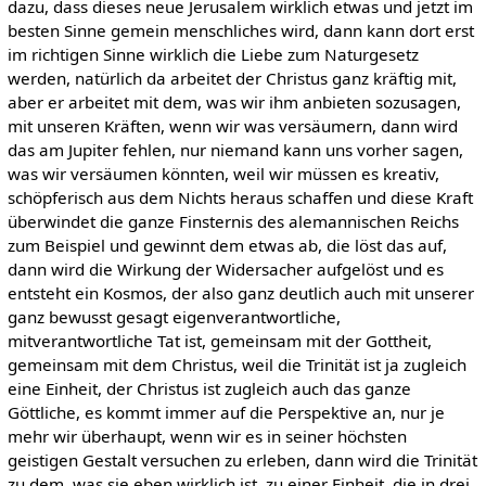
dazu, dass dieses neue Jerusalem wirklich etwas und jetzt im
besten Sinne gemein menschliches wird, dann kann dort erst
im richtigen Sinne wirklich die Liebe zum Naturgesetz
werden, natürlich da arbeitet der Christus ganz kräftig mit,
aber er arbeitet mit dem, was wir ihm anbieten sozusagen,
mit unseren Kräften, wenn wir was versäumern, dann wird
das am Jupiter fehlen, nur niemand kann uns vorher sagen,
was wir versäumen könnten, weil wir müssen es kreativ,
schöpferisch aus dem Nichts heraus schaffen und diese Kraft
überwindet die ganze Finsternis des alemannischen Reichs
zum Beispiel und gewinnt dem etwas ab, die löst das auf,
dann wird die Wirkung der Widersacher aufgelöst und es
entsteht ein Kosmos, der also ganz deutlich auch mit unserer
ganz bewusst gesagt eigenverantwortliche,
mitverantwortliche Tat ist, gemeinsam mit der Gottheit,
gemeinsam mit dem Christus, weil die Trinität ist ja zugleich
eine Einheit, der Christus ist zugleich auch das ganze
Göttliche, es kommt immer auf die Perspektive an, nur je
mehr wir überhaupt, wenn wir es in seiner höchsten
geistigen Gestalt versuchen zu erleben, dann wird die Trinität
zu dem, was sie eben wirklich ist, zu einer Einheit, die in drei