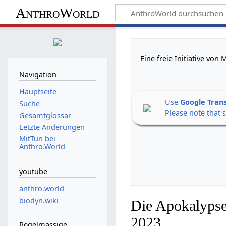
AnthroWorld
Eine freie Initiative vo
Navigation
Hauptseite
Use
Google Tran
Suche
Please note that 
Gesamtglossar
Letzte Änderungen
MitTun bei
Anthro.World
youtube
anthro.world
biodyn.wiki
Die Apokalypse
2023
Regelmässige