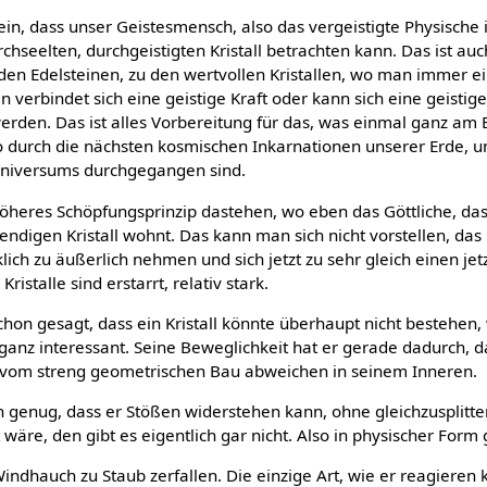
sein, dass unser Geistesmensch, also das vergeistigte Physische
chseelten, durchgeistigten Kristall betrachten kann. Das ist au
 den Edelsteinen, zu den wertvollen Kristallen, wo man immer e
n verbindet sich eine geistige Kraft oder kann sich eine geistig
werden. Das ist alles Vorbereitung für das, was einmal ganz am
so durch die nächsten kosmischen Inkarnationen unserer Erde, u
niversums durchgegangen sind.
öheres Schöpfungsprinzip dastehen, wo eben das Göttliche, das
endigen Kristall wohnt. Das kann man sich nicht vorstellen, das 
klich zu äußerlich nehmen und sich jetzt zu sehr gleich einen jetz
Kristalle sind erstarrt, relativ stark.
hon gesagt, dass ein Kristall könnte überhaupt nicht bestehen,
ganz interessant. Seine Beweglichkeit hat er gerade dadurch, d
e vom streng geometrischen Bau abweichen in seinem Inneren.
ch genug, dass er Stößen widerstehen kann, ohne gleichzusplitter
wäre, den gibt es eigentlich gar nicht. Also in physischer Form g
indhauch zu Staub zerfallen. Die einzige Art, wie er reagieren