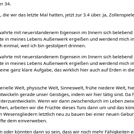
r 34.
die wir das letzte Mal hatten, jetzt zur 3.4 über. Ja, Zollenspiel
wahrte mit neuerstandenem Eigensein im Innern sich belebend 
fte in meines Lebens Außenwerk ergießen und werdend mich i
h einmal, weil ich bin gestolpert drinnen.
wahrte mit neuerstandenem Eigensein im Innern sich belebend 
fte in meines Lebens Außenwerk ergießen und werdend mich i
 eine ganz klare Aufgabe, das wirklich hier auch auf Erden in di
rielle Welt, physische Welt, Sinneswelt, frühe niedere Welt, hie
wickeln gerade unser Geistiges, indem wir hier tätig sind. Da
eiterzuentwickeln. Wenn wir dann zwischendurch im Leben zwi
en, arbeiten wir die Früchte dieses Tuns dann um und das kön
n Wesensgliedern letztlich neu zu bauen bei einer neuen Gebur
äfte dem einverweben.
in oder könnten dann so sein, dass wir noch mehr Fähigkeiten e