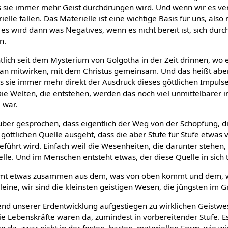
 sie immer mehr Geist durchdrungen wird. Und wenn wir es ve
le fallen. Das Materielle ist eine wichtige Basis für uns, also 
 es wird dann was Negatives, wenn es nicht bereit ist, sich durc
n.
ich seit dem Mysterium von Golgotha in der Zeit drinnen, wo es
 man mitwirken, mit dem Christus gemeinsam. Und das heißt aber
s sie immer mehr direkt der Ausdruck dieses göttlichen Impuls
ie Welten, die entstehen, werden das noch viel unmittelbarer in 
 war.
ber gesprochen, dass eigentlich der Weg von der Schöpfung, di
göttlichen Quelle ausgeht, dass die aber Stufe für Stufe etwas v
eführt wird. Einfach weil die Wesenheiten, die darunter stehen
elle. Und im Menschen entsteht etwas, der diese Quelle in sich t
trömt etwas zusammen aus dem, was von oben kommt und dem,
eine, wir sind die kleinsten geistigen Wesen, die jüngsten im 
end unserer Erdentwicklung aufgestiegen zu wirklichen Geistwe
ie Lebenskräfte waren da, zumindest in vorbereitender Stufe. E