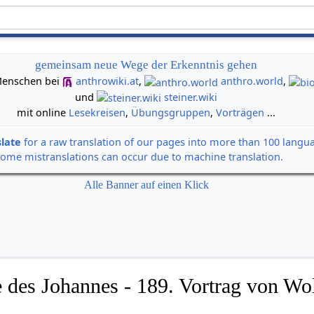
gemeinsam neue Wege der Erkenntnis gehen
n Menschen bei
anthrowiki.at
,
anthro.world
,
und
steiner.wiki
mit online
Lesekreisen
,
Übungsgruppen
,
Vorträgen
...
slate
for a raw translation of our pages into more than 100 langu
some mistranslations can occur due to machine translation.
Alle Banner auf einen Klick
 des Johannes - 189. Vortrag von Wol