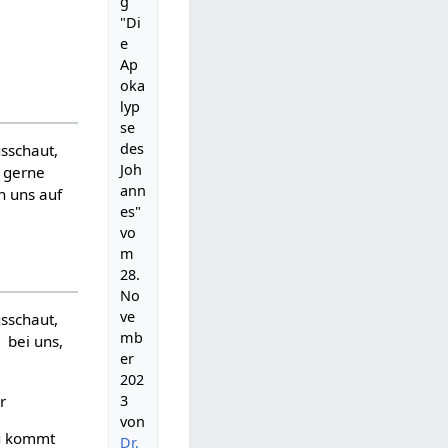
g
"Di
e
Ap
oka
lyp
se
des
usschaut,
Joh
h gerne
ann
n uns auf
es"
vo
m
28.
No
ve
usschaut,
mb
bei uns,
er
202
r
3
von
zu kommt
Dr.