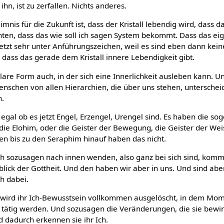
hn, ist zu zerfallen. Nichts anderes.
mnis für die Zukunft ist, dass der Kristall lebendig wird, dass da
ten, dass das wie soll ich sagen System bekommt. Dass das eige
etzt sehr unter Anführungszeichen, weil es sind eben dann kein
, dass das gerade dem Kristall innere Lebendigkeit gibt.
are Form auch, in der sich eine Innerlichkeit ausleben kann. Un
nschen von allen Hierarchien, die über uns stehen, unterschei
n.
 egal ob es jetzt Engel, Erzengel, Urengel sind. Es haben die so
 die Elohim, oder die Geister der Bewegung, die Geister der Wei
en bis zu den Seraphim hinauf haben das nicht.
h sozusagen nach innen wenden, also ganz bei sich sind, kommt
lick der Gottheit. Und den haben wir aber in uns. Und sind abe
h dabei.
 wird ihr Ich-Bewusstsein vollkommen ausgelöscht, in dem Momen
t tätig werden. Und sozusagen die Veränderungen, die sie bewir
d dadurch erkennen sie ihr Ich.