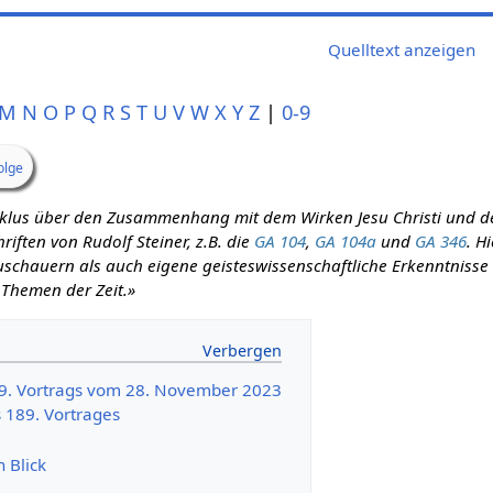
Quelltext anzeigen
M
N
O
P
Q
R
S
T
U
V
W
X
Y
Z
|
0-9
olge
zyklus über den Zusammenhang mit dem Wirken Jesu Christi und d
iften von Rudolf Steiner, z.B. die
GA 104
,
GA 104a
und
GA 346
. H
schauern als auch eigene geisteswissenschaftliche Erkenntnisse m
 Themen der Zeit.»
89. Vortrags vom 28. November 2023
s 189. Vortrages
n Blick