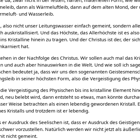
 da, zwar nicht in der festen, harten, materiellen Form, wie wir
rmeleib, dann als Wärmeluftleib, dann auf dem alten Mond, der
rmeluft- und Wasserleib.
 also nicht unser Leitungswasser einfach gemeint, sondern alles
h auskristallisiert. Und das Höchste, das Allerhöchste ist es also
ins Kristalline hinein zu tragen. Und der Christus ist der, der sich
inkarniert hat.
ehen in der Nachfolge des Christus. Wir sollen auch mal das Kri
n und auch aber hinauswirken in die Welt. Und wie soll ich sa
chen bedeutet ja, dass wir uns den sogenannten Geistesmensc
gsleib in seiner höchsten Form, also die Vergeistigung des Phy
die Vergeistigung des Physischen bis ins kristalline Element hi
d, neu belebt wird, dann entsteht so etwas, man könnte durcha
ser Weise betrachten als einen lebendig gewordenen Kristall. E
s Kristalls und trotzdem ist er lebendig.
 er Ausdruck des Seelischen ist, dass er Ausdruck des Geistigen 
schwer vorzustellen. Natürlich werden wir nicht jetzt als äußer
mit nicht gemeint.