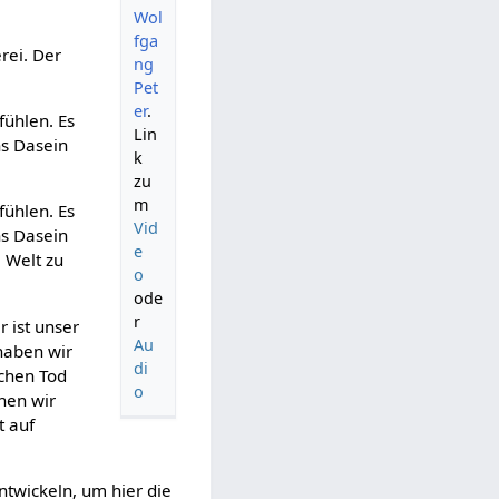
Wol
fga
erei. Der
ng
Pet
er
.
fühlen. Es
Lin
ns Dasein
k
zu
m
fühlen. Es
Vid
ns Dasein
e
e Welt zu
o
ode
r
r ist unser
Au
 haben wir
di
schen Tod
o
nen wir
t auf
ntwickeln, um hier die