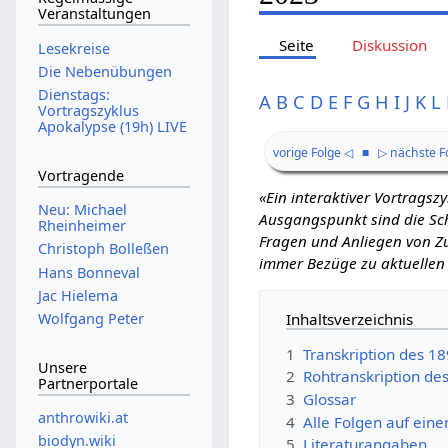
Veranstaltungen
Seite
Diskussion
Lesekreise
Die Nebenübungen
Dienstags:
A
B
C
D
E
F
G
H
I
J
K
L
Vortragszyklus
Apokalypse (19h) LIVE
vorige Folge ◁
■
▷ nächste F
Vortragende
«Ein interaktiver Vortrags
Neu: Michael
Ausgangspunkt sind die Schr
Rheinheimer
Fragen und Anliegen von Zu
Christoph Bolleßen
immer Bezüge zu aktuellen
Hans Bonneval
Jac Hielema
Inhaltsverzeichnis
Wolfgang Peter
1
Transkription des 1
Unsere
2
Rohtranskription de
Partnerportale
3
Glossar
anthrowiki.at
4
Alle Folgen auf eine
biodyn.wiki
5
Literaturangaben