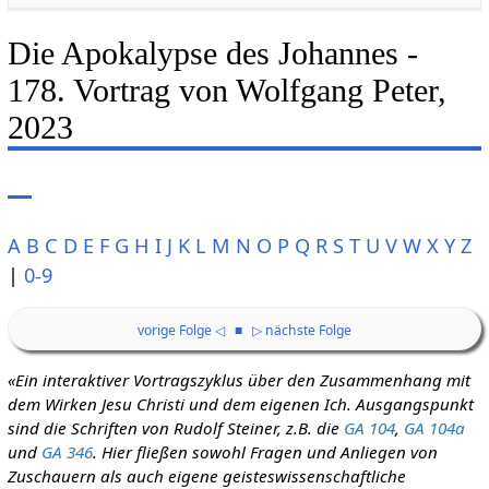
Die Apokalypse des Johannes -
178. Vortrag von Wolfgang Peter,
2023
A
B
C
D
E
F
G
H
I
J
K
L
M
N
O
P
Q
R
S
T
U
V
W
X
Y
Z
|
0-9
vorige Folge ◁
■
▷ nächste Folge
«Ein interaktiver Vortragszyklus über den Zusammenhang mit
dem Wirken Jesu Christi und dem eigenen Ich. Ausgangspunkt
sind die Schriften von Rudolf Steiner, z.B. die
GA 104
,
GA 104a
und
GA 346
. Hier fließen sowohl Fragen und Anliegen von
Zuschauern als auch eigene geisteswissenschaftliche