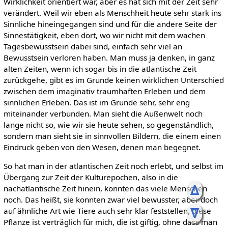
Wirklichkeit orientiert war, aber es hat sich mit der Zeit sehr
verändert. Weil wir eben als Menschheit heute sehr stark ins
Sinnliche hineingegangen sind und für die andere Seite der
Sinnestätigkeit, eben dort, wo wir nicht mit dem wachen
Tagesbewusstsein dabei sind, einfach sehr viel an
Bewusstsein verloren haben. Man muss ja denken, in ganz
alten Zeiten, wenn ich sogar bis in die atlantische Zeit
zurückgehe, gibt es im Grunde keinen wirklichen Unterschied
zwischen dem imaginativ traumhaften Erleben und dem
sinnlichen Erleben. Das ist im Grunde sehr, sehr eng
miteinander verbunden. Man sieht die Außenwelt noch
lange nicht so, wie wir sie heute sehen, so gegenständlich,
sondern man sieht sie in sinnvollen Bildern, die einem einen
Eindruck geben von den Wesen, denen man begegnet.
So hat man in der atlantischen Zeit noch erlebt, und selbst im
Übergang zur Zeit der Kulturepochen, also in die
ᐃ
nachatlantische Zeit hinein, konnten das viele Menschen
noch. Das heißt, sie konnten zwar viel bewusster, aber doch
ᐁ
auf ähnliche Art wie Tiere auch sehr klar feststellen, diese
Pflanze ist verträglich für mich, die ist giftig, ohne dass man