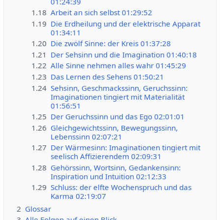
01:24:39
1.18
Arbeit an sich selbst 01:29:52
1.19
Die Erdheilung und der elektrische Apparat
01:34:11
1.20
Die zwölf Sinne: der Kreis 01:37:28
1.21
Der Sehsinn und die Imagination 01:40:18
1.22
Alle Sinne nehmen alles wahr 01:45:29
1.23
Das Lernen des Sehens 01:50:21
1.24
Sehsinn, Geschmackssinn, Geruchssinn:
Imaginationen tingiert mit Materialität
01:56:51
1.25
Der Geruchssinn und das Ego 02:01:01
1.26
Gleichgewichtssinn, Bewegungssinn,
Lebenssinn 02:07:21
1.27
Der Wärmesinn: Imaginationen tingiert mit
seelisch Affizierendem 02:09:31
1.28
Gehörssinn, Wortsinn, Gedankensinn:
Inspiration und Intuition 02:12:33
1.29
Schluss: der elfte Wochenspruch und das
Karma 02:19:07
2
Glossar
3
Alle Folgen auf einen Blick