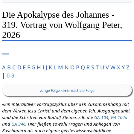
Die Apokalypse des Johannes -
319. Vortrag von Wolfgang Peter,
2026
A
B
C
D
E
F
G
H
I
J
K
L
M
N
O
P
Q
R
S
T
U
V
W
X
Y
Z
|
0-9
vorige Folge ◁
■
▷ nächste Folge
«Ein interaktiver Vortragszyklus über den Zusammenhang mit
dem Wirken Jesu Christi und dem eigenen Ich. Ausgangspunkt
sind die Schriften von Rudolf Steiner, z.B. die
GA 104
,
GA 104a
und
GA 346
. Hier fließen sowohl Fragen und Anliegen von
Zuschauern als auch eigene geisteswissenschaftliche