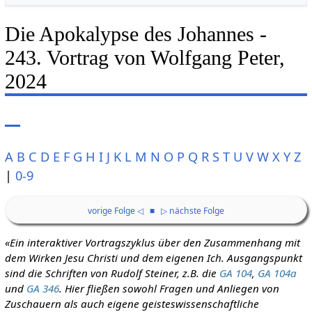
Die Apokalypse des Johannes -
243. Vortrag von Wolfgang Peter,
2024
A
B
C
D
E
F
G
H
I
J
K
L
M
N
O
P
Q
R
S
T
U
V
W
X
Y
Z
|
0-9
vorige Folge ◁
■
▷ nächste Folge
«Ein interaktiver Vortragszyklus über den Zusammenhang mit
dem Wirken Jesu Christi und dem eigenen Ich. Ausgangspunkt
sind die Schriften von Rudolf Steiner, z.B. die
GA 104
,
GA 104a
und
GA 346
. Hier fließen sowohl Fragen und Anliegen von
Zuschauern als auch eigene geisteswissenschaftliche