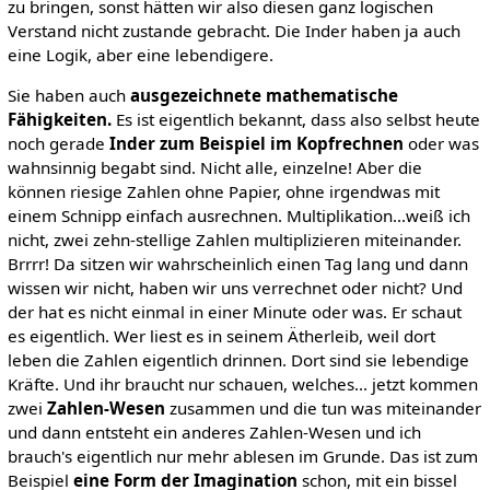
zu bringen, sonst hätten wir also diesen ganz logischen
Verstand nicht zustande gebracht. Die Inder haben ja auch
eine Logik, aber eine lebendigere.
Sie haben auch
ausgezeichnete mathematische
Fähigkeiten.
Es ist eigentlich bekannt, dass also selbst heute
noch gerade
Inder zum Beispiel im Kopfrechnen
oder was
wahnsinnig begabt sind. Nicht alle, einzelne! Aber die
können riesige Zahlen ohne Papier, ohne irgendwas mit
einem Schnipp einfach ausrechnen. Multiplikation...weiß ich
nicht, zwei zehn-stellige Zahlen multiplizieren miteinander.
Brrrr! Da sitzen wir wahrscheinlich einen Tag lang und dann
wissen wir nicht, haben wir uns verrechnet oder nicht? Und
der hat es nicht einmal in einer Minute oder was. Er schaut
es eigentlich. Wer liest es in seinem Ätherleib, weil dort
leben die Zahlen eigentlich drinnen. Dort sind sie lebendige
Kräfte. Und ihr braucht nur schauen, welches... jetzt kommen
zwei
Zahlen-Wesen
zusammen und die tun was miteinander
und dann entsteht ein anderes Zahlen-Wesen und ich
brauch's eigentlich nur mehr ablesen im Grunde. Das ist zum
Beispiel
eine Form der Imagination
schon, mit ein bissel