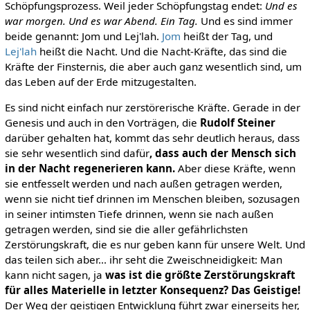
Schöpfungsprozess. Weil jeder Schöpfungstag endet:
Und es
war morgen. Und es war Abend. Ein Tag.
Und es sind immer
beide genannt: Jom und Lej'lah.
Jom
heißt der Tag, und
Lej'lah
heißt die Nacht. Und die Nacht-Kräfte, das sind die
Kräfte der Finsternis, die aber auch ganz wesentlich sind, um
das Leben auf der Erde mitzugestalten.
Es sind nicht einfach nur zerstörerische Kräfte. Gerade in der
Genesis und auch in den Vorträgen, die
Rudolf Steiner
darüber gehalten hat, kommt das sehr deutlich heraus, dass
sie sehr wesentlich sind dafür
, dass auch der Mensch sich
in der Nacht regenerieren kann.
Aber diese Kräfte, wenn
sie entfesselt werden und nach außen getragen werden,
wenn sie nicht tief drinnen im Menschen bleiben, sozusagen
in seiner intimsten Tiefe drinnen, wenn sie nach außen
getragen werden, sind sie die aller gefährlichsten
Zerstörungskraft, die es nur geben kann für unsere Welt. Und
das teilen sich aber... ihr seht die Zweischneidigkeit: Man
kann nicht sagen, ja
was ist die größte Zerstörungskraft
für alles Materielle in letzter Konsequenz? Das Geistige!
Der Weg der geistigen Entwicklung führt zwar einerseits her,