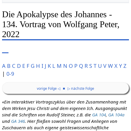
Die Apokalypse des Johannes -
134. Vortrag von Wolfgang Peter,
2022
A
B
C
D
E
F
G
H
I
J
K
L
M
N
O
P
Q
R
S
T
U
V
W
X
Y
Z
|
0-9
vorige Folge ◁
■
▷ nächste Folge
«Ein interaktiver Vortragszyklus über den Zusammenhang mit
dem Wirken Jesu Christi und dem eigenen Ich. Ausgangspunkt
sind die Schriften von Rudolf Steiner, z.B. die
GA 104
,
GA 104a
und
GA 346
. Hier fließen sowohl Fragen und Anliegen von
Zuschauern als auch eigene geisteswissenschaftliche