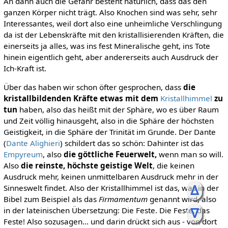
An dann auch die Gefahr besteht natürlich, dass das den
ganzen Körper nicht trägt. Also Knochen sind was sehr, sehr
Interessantes, weil dort also eine unheimliche Verschlingung
da ist der Lebenskräfte mit den kristallisierenden Kräften, die
einerseits ja alles, was ins fest Mineralische geht, ins Tote
hinein eigentlich geht, aber andererseits auch Ausdruck der
Ich-Kraft ist.
Über das haben wir schon öfter gesprochen, dass
die
kristallbildenden Kräfte etwas mit dem
Kristallhimmel
zu
tun
haben, also das heißt mit der Sphäre, wo es über Raum
und Zeit völlig hinausgeht, also in die Sphäre der höchsten
Geistigkeit, in die Sphäre der Trinität im Grunde. Der Dante
(
Dante Alighieri
) schildert das so schön: Dahinter ist das
Empyreum
, also
die göttliche Feuerwelt,
wenn man so will.
Also
die reinste, höchste geistige Welt
, die keinen
Ausdruck mehr, keinen unmittelbaren Ausdruck mehr in der
ᐃ
Sinneswelt findet. Also der Kristallhimmel ist das, was in der
Bibel zum Beispiel als das
Firmamentum
genannt wird, also
ᐁ
in der lateinischen Übersetzung: Die Feste. Die Feste, das
Feste! Also sozusagen... und darin drückt sich aus - von dort