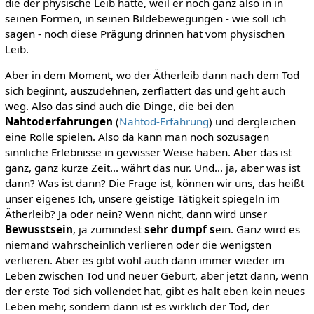
die der physische Leib hatte, weil er noch ganz also in in
seinen Formen, in seinen Bildebewegungen - wie soll ich
sagen - noch diese Prägung drinnen hat vom physischen
Leib.
Aber in dem Moment, wo der Ätherleib dann nach dem Tod
sich beginnt, auszudehnen, zerflattert das und geht auch
weg. Also das sind auch die Dinge, die bei den
Nahtoderfahrungen
(
Nahtod-Erfahrung
) und dergleichen
eine Rolle spielen. Also da kann man noch sozusagen
sinnliche Erlebnisse in gewisser Weise haben. Aber das ist
ganz, ganz kurze Zeit... währt das nur. Und... ja, aber was ist
dann? Was ist dann? Die Frage ist, können wir uns, das heißt
unser eigenes Ich, unsere geistige Tätigkeit spiegeln im
Ätherleib? Ja oder nein? Wenn nicht, dann wird unser
Bewusstsein
, ja zumindest
sehr dumpf s
ein. Ganz wird es
niemand wahrscheinlich verlieren oder die wenigsten
verlieren. Aber es gibt wohl auch dann immer wieder im
Leben zwischen Tod und neuer Geburt, aber jetzt dann, wenn
der erste Tod sich vollendet hat, gibt es halt eben kein neues
Leben mehr, sondern dann ist es wirklich der Tod, der