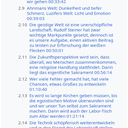
wir gehen 00:33:42
2.9
Ahrimans Welt: Dunkelheit und tiefer
Schmerz. Luzifers Welt: Licht und Emotion
00:39:03
2.10
Die geistige Welt ist eine unerschöpfliche
Landschaft. Rudolf Steiner hat zwar
wichtige Markpunkte gesetzt, dennoch ist
es unsere Aufgabe, einen aktiven Beitrag
zu leisten zur Erforschung der weißen
Flecken 00:50:01
2.11
Die Zukunftsperspektive wird sein, dass
überall, wo Menschen zusammenkommen,
eine religiöse Handlung stattfindet. Darin
liegt das eigentliche Sakrament 00:56:14
2.12
Wer viele Fehler gemacht hat, hat viele
Chancen, etwas Großes zu entwickeln
01:10:40
2.13
Es wird so lange Kirchen geben müssen, bis
die egoistischen Motive überwunden sind
und wir unser Tun selbst zum Sakrament
machen. Dann wird auch der Labor-Tisch
zum Altar werden 01:21:14
2.14
Die Technik schöpferisch weiterentwickeln
und in den Dienst der Lebenskraft stellen