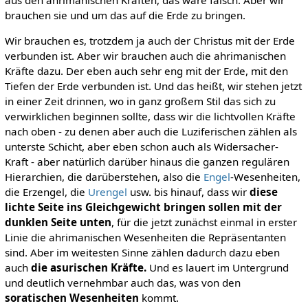
aus den ahrimanischen Kräften, das wäre falsch. Aber wir
brauchen sie und um das auf die Erde zu bringen.
Wir brauchen es, trotzdem ja auch der Christus mit der Erde
verbunden ist. Aber wir brauchen auch die ahrimanischen
Kräfte dazu. Der eben auch sehr eng mit der Erde, mit den
Tiefen der Erde verbunden ist. Und das heißt, wir stehen jetzt
in einer Zeit drinnen, wo in ganz großem Stil das sich zu
verwirklichen beginnen sollte, dass wir die lichtvollen Kräfte
nach oben - zu denen aber auch die Luziferischen zählen als
unterste Schicht, aber eben schon auch als Widersacher-
Kraft - aber natürlich darüber hinaus die ganzen regulären
Hierarchien, die darüberstehen, also die
Engel
-Wesenheiten,
die Erzengel, die
Urengel
usw. bis hinauf, dass wir
diese
lichte Seite ins Gleichgewicht bringen sollen mit der
dunklen Seite unten
, für die jetzt zunächst einmal in erster
Linie die ahrimanischen Wesenheiten die Repräsentanten
sind. Aber im weitesten Sinne zählen dadurch dazu eben
auch
die asurischen Kräfte.
Und es lauert im Untergrund
und deutlich vernehmbar auch das, was von den
soratischen Wesenheiten
kommt.