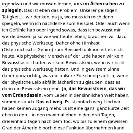
irgendwo und wir müssen lernen,
uns im Ätherischen zu
spiegeln.
Das ist eben das Problem. Unserer geistigen
Tätigkeit.... wir denken, na ja, wo muss ich mich denn
spiegeln, wenn ich nachdenke zum Beispiel. Oder auch wenn
ich Gefühle hab oder irgend sowas, dass ich bewusst mir
werde dessen ja so wie wir heute leben, brauchen wir dazu
das physische Werkzeug. Daher ohne Hirnkastl
(Österreichisch= Gehirn) zum Beispiel funktioniert es nicht
heute. Als physischer Mensch auf der Erde haben wir kein
Bewusstsein... hätten wir kein Bewusstsein, wenn wir nicht
das physische Werkzeug hätten. Und in gewissem Sinne
daher ganz richtig, was die äußere Forschung sagt: Ja, wenn
der physische Leib abfällt, lächerlich zu glauben, dass es
dann ein Bewusstsein gebe.
Ja, das Bewusstsein, das wir
vom Erdendasein,
vom Leben in der sinnlichen Welt haben,
stimmt es auch.
Das ist weg.
Es ist einfach weg. Und wir
haben keinen Zugang mehr. Es ist eine ganz, ganz kurze Zeit
eben in den... in den maximal eben in den drei Tagen,
dreieinhalb Tagen nach dem Tod, wo bis zu einem gewissen
Grad der Ätherleib noch diese Funktion übernehmen kann,