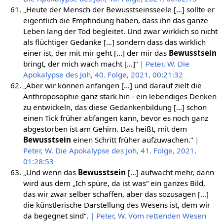
„Heute der Mensch der Bewusstseinsseele […] sollte er
eigentlich die Empfindung haben, dass ihn das ganze
Leben lang der Tod begleitet. Und zwar wirklich so nicht
als flüchtiger Gedanke […] sondern dass das wirklich
einer ist, der mit mir geht […] der mir das
Bewusstsein
bringt, der mich wach macht […]“
| Peter, W. Die
Apokalypse des Joh, 40. Folge, 2021, 00:21:32
„Aber wir können anfangen […] und darauf zielt die
Anthroposophie ganz stark hin - ein lebendiges Denken
zu entwickeln, das diese Gedankenbildung […] schon
einen Tick früher abfangen kann, bevor es noch ganz
abgestorben ist am Gehirn. Das heißt, mit dem
Bewusstsein
einen Schritt früher aufzuwachen.“
|
Peter, W. Die Apokalypse des Joh, 41. Folge, 2021,
01:28:53
„Und wenn das
Bewusstsein
[…] aufwacht mehr, dann
wird aus dem „Ich spüre, da ist was“ ein ganzes Bild,
das wir zwar selber schaffen, aber das sozusagen […]
die künstlerische Darstellung des Wesens ist, dem wir
da begegnet sind“.
| Peter, W. Vom rettenden Wesen