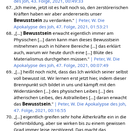
des Joh, 43. Folge, 2021, 00:49:33
„Ich meine, jetzt ist es halt noch so, den zerstörerischen
Kräften haben wir aber andererseits unser
Bewusstsein
zu verdanken.“
| Peter, W. Die
Apokalypse des Joh, 47. Folge, 2021, 01:53:21
„[…]
Bewusstsein
erwacht eigentlich immer am
Physischen […] dann kann man dieses Bewusstsein
mitnehmen auch in höhere Bereiche […] das erklärt
auch, warum wir heute durch eine […] Blüte des
Materialismus durchgehen müssen.“
| Peter, W. Die
Apokalypse des Joh, 47. Folge, 2021, 00:07:49
„[…] heißt noch nicht, dass das Ich wirklich seiner selbst
voll bewusst ist. Wir lernen erst jetzt hier, indem dieser
Brennpunkt sich bildet in uns und kämpft mit den
Widerständen […] des physischen Leibes […] des
ätherischen Leibes, des Astralleibes […] daran erwacht
das
Bewusstsein
.”
| Peter, W. Die Apokalypse des Joh,
47. Folge, 2021, 00:16:55
„[…] eigentlich greifen sehr hohe Ätherkräfte ein in die
Gehirnbildung, aber sie wirken bis zu einem gewissen
Grad immer leise zerstörend. Das macht das