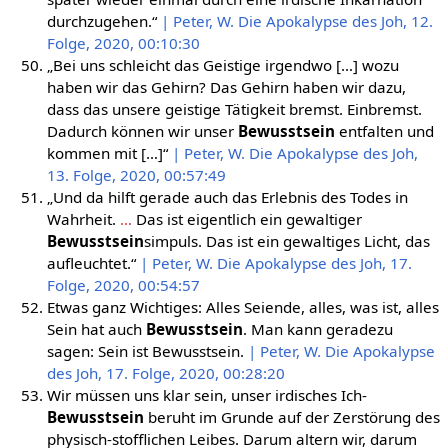
durchzugehen.“
| Peter, W. Die Apokalypse des Joh, 12.
Folge, 2020, 00:10:30
„Bei uns schleicht das Geistige irgendwo […] wozu
haben wir das Gehirn? Das Gehirn haben wir dazu,
dass das unsere geistige Tätigkeit bremst. Einbremst.
Dadurch können wir unser
Bewusstsein
entfalten und
kommen mit […]“
| Peter, W. Die Apokalypse des Joh,
13. Folge, 2020, 00:57:49
„Und da hilft gerade auch das Erlebnis des Todes in
Wahrheit.
…
Das ist eigentlich ein gewaltiger
Bewusstsein
simpuls. Das ist ein gewaltiges Licht, das
aufleuchtet.“
| Peter, W. Die Apokalypse des Joh, 17.
Folge, 2020, 00:54:57
Etwas ganz Wichtiges: Alles Seiende, alles, was ist, alles
Sein hat auch
Bewusstsein
. Man kann geradezu
sagen: Sein ist Bewusstsein.
| Peter, W. Die Apokalypse
des Joh, 17. Folge, 2020, 00:28:20
Wir müssen uns klar sein, unser irdisches Ich-
Bewusstsein
beruht im Grunde auf der Zerstörung des
physisch-stofflichen Leibes. Darum altern wir, darum