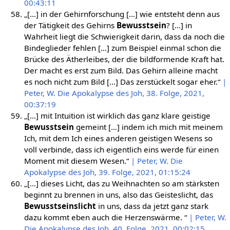
00:43:11
„[…] in der Gehirnforschung […] wie entsteht denn aus
der Tätigkeit des Gehirns
Bewusstsein
? […] in
Wahrheit liegt die Schwierigkeit darin, dass da noch die
Bindeglieder fehlen […] zum Beispiel einmal schon die
Brücke des Ätherleibes, der die bildformende Kraft hat.
Der macht es erst zum Bild. Das Gehirn alleine macht
es noch nicht zum Bild […] Das zerstückelt sogar eher.“
|
Peter, W. Die Apokalypse des Joh, 38. Folge, 2021,
00:37:19
„[…] mit Intuition ist wirklich das ganz klare geistige
Bewusstsein
gemeint […] indem ich mich mit meinem
Ich, mit dem Ich eines anderen geistigen Wesens so
voll verbinde, dass ich eigentlich eins werde für einen
Moment mit diesem Wesen.“
| Peter, W. Die
Apokalypse des Joh, 39. Folge, 2021, 01:15:24
„[…] dieses Licht, das zu Weihnachten so am stärksten
beginnt zu brennen in uns, also das Geisteslicht, das
Bewusstseinslicht
in uns, dass da jetzt ganz stark
dazu kommt eben auch die Herzenswärme. “
| Peter, W.
Die Apokalypse des Joh, 40. Folge, 2021, 00:02:15