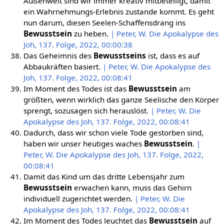
Außenwelt sind wir immer kreativ mitbeteiligt, damit
ein Wahrnehmungs-Erlebnis zustande kommt. Es geht
nun darum, diesen Seelen-Schaffensdrang ins
Bewusstsein
zu heben.
| Peter, W. Die Apokalypse des
Joh, 137. Folge, 2022, 00:00:38
Das Geheimnis des
Bewusstseins
ist, dass es auf
Abbaukräften basiert.
| Peter, W. Die Apokalypse des
Joh, 137. Folge, 2022, 00:08:41
Im Moment des Todes ist das
Bewusstsein
am
größten, wenn wirklich das ganze Seelische den Körper
sprengt, sozusagen sich herauslöst.
| Peter, W. Die
Apokalypse des Joh, 137. Folge, 2022, 00:08:41
Dadurch, dass wir schon viele Tode gestorben sind,
haben wir unser heutiges waches
Bewusstsein
.
|
Peter, W. Die Apokalypse des Joh, 137. Folge, 2022,
00:08:41
Damit das Kind um das dritte Lebensjahr zum
Bewusstsein
erwachen kann, muss das Gehirn
individuell zugerichtet werden.
| Peter, W. Die
Apokalypse des Joh, 137. Folge, 2022, 00:08:41
Im Moment des Todes leuchtet das
Bewusstsein
auf