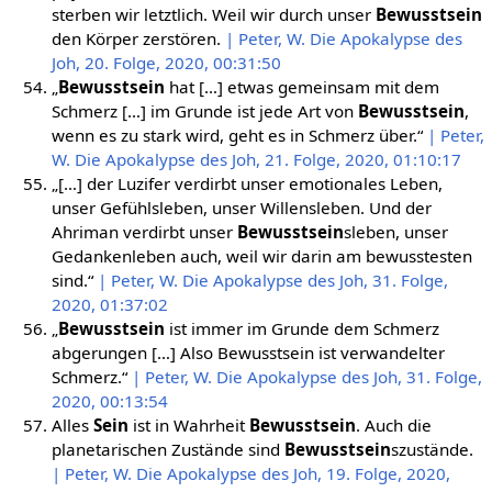
sterben wir letztlich. Weil wir durch unser
Bewusstsein
den Körper zerstören.
| Peter, W. Die Apokalypse des
Joh, 20. Folge, 2020, 00:31:50
„
Bewusstsein
hat […] etwas gemeinsam mit dem
Schmerz […] im Grunde ist jede Art von
Bewusstsein
,
wenn es zu stark wird, geht es in Schmerz über.“
| Peter,
W. Die Apokalypse des Joh, 21. Folge, 2020, 01:10:17
„[…] der Luzifer verdirbt unser emotionales Leben,
unser Gefühlsleben, unser Willensleben. Und der
Ahriman verdirbt unser
Bewusstsein
sleben, unser
Gedankenleben auch, weil wir darin am bewusstesten
sind.“
| Peter, W. Die Apokalypse des Joh, 31. Folge,
2020, 01:37:02
„
Bewusstsein
ist immer im Grunde dem Schmerz
abgerungen […] Also Bewusstsein ist verwandelter
Schmerz.“
| Peter, W. Die Apokalypse des Joh, 31. Folge,
2020, 00:13:54
Alles
Sein
ist in Wahrheit
Bewusstsein
. Auch die
planetarischen Zustände sind
Bewusstsein
szustände.
| Peter, W. Die Apokalypse des Joh, 19. Folge, 2020,