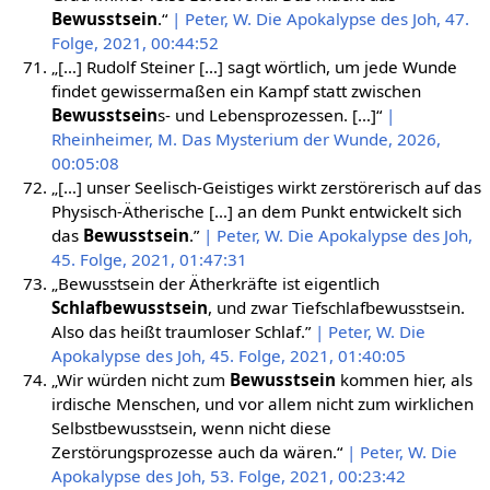
Bewusstsein
.“
| Peter, W. Die Apokalypse des Joh, 47.
Folge, 2021, 00:44:52
„[…] Rudolf Steiner […] sagt wörtlich, um jede Wunde
findet gewissermaßen ein Kampf statt zwischen
Bewusstsein
s- und Lebensprozessen. […]“
|
Rheinheimer, M. Das Mysterium der Wunde, 2026,
00:05:08
„[…] unser Seelisch-Geistiges wirkt zerstörerisch auf das
Physisch-Ätherische […] an dem Punkt entwickelt sich
das
Bewusstsein
.”
| Peter, W. Die Apokalypse des Joh,
45. Folge, 2021, 01:47:31
„Bewusstsein der Ätherkräfte ist eigentlich
Schlafbewusstsein
, und zwar Tiefschlafbewusstsein.
Also das heißt traumloser Schlaf.”
| Peter, W. Die
Apokalypse des Joh, 45. Folge, 2021, 01:40:05
„Wir würden nicht zum
Bewusstsein
kommen hier, als
irdische Menschen, und vor allem nicht zum wirklichen
Selbstbewusstsein, wenn nicht diese
Zerstörungsprozesse auch da wären.“
| Peter, W. Die
Apokalypse des Joh, 53. Folge, 2021, 00:23:42