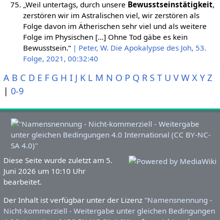
„Weil untertags, durch unsere
Bewusstseinstätigkeit
,
zerstören wir im Astralischen viel, wir zerstören als
Folge davon im Ätherischen sehr viel und als weitere
Folge im Physischen […] Ohne Tod gäbe es kein
Bewusstsein.“
| Peter, W. Die Apokalypse des Joh, 53.
Folge, 2021, 00:32:40
A
B
C
D
E
F
G
H
I
J
K
L
M
N
O
P
Q
R
S
T
U
V
W
X
Y
Z
|
0-9
Diese Seite wurde zuletzt am 5.
Juni 2026 um 10:10 Uhr
bearbeitet.
Der Inhalt ist verfügbar unter der Lizenz
''Namensnennung -
Nicht-kommerziell - Weitergabe unter gleichen Bedingungen