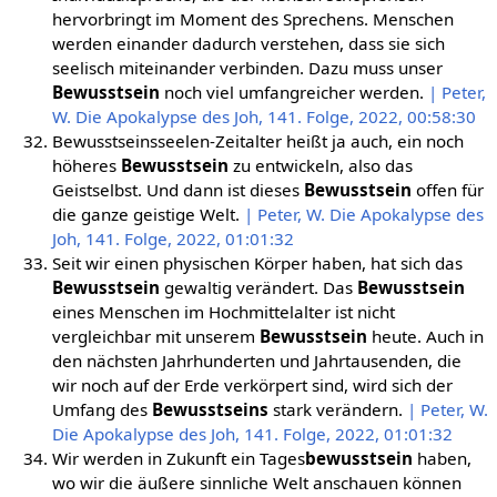
hervorbringt im Moment des Sprechens. Menschen
werden einander dadurch verstehen, dass sie sich
seelisch miteinander verbinden. Dazu muss unser
Bewusstsein
noch viel umfangreicher werden.
| Peter,
W. Die Apokalypse des Joh, 141. Folge, 2022, 00:58:30
Bewusstseinsseelen-Zeitalter heißt ja auch, ein noch
höheres
Bewusstsein
zu entwickeln, also das
Geistselbst. Und dann ist dieses
Bewusstsein
offen für
die ganze geistige Welt.
| Peter, W. Die Apokalypse des
Joh, 141. Folge, 2022, 01:01:32
Seit wir einen physischen Körper haben, hat sich das
Bewusstsein
gewaltig verändert. Das
Bewusstsein
eines Menschen im Hochmittelalter ist nicht
vergleichbar mit unserem
Bewusstsein
heute. Auch in
den nächsten Jahrhunderten und Jahrtausenden, die
wir noch auf der Erde verkörpert sind, wird sich der
Umfang des
Bewusstseins
stark verändern.
| Peter, W.
Die Apokalypse des Joh, 141. Folge, 2022, 01:01:32
Wir werden in Zukunft ein Tages
bewusstsein
haben,
wo wir die äußere sinnliche Welt anschauen können