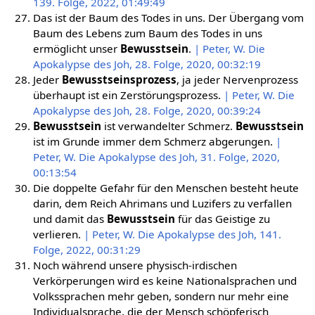
139. Folge, 2022, 01:49:49
Das ist der Baum des Todes in uns. Der Übergang vom
Baum des Lebens zum Baum des Todes in uns
ermöglicht unser
Bewusstsein
.
| Peter, W. Die
Apokalypse des Joh, 28. Folge, 2020, 00:32:19
Jeder
Bewusstseinsprozess
, ja jeder Nervenprozess
überhaupt ist ein Zerstörungsprozess.
| Peter, W. Die
Apokalypse des Joh, 28. Folge, 2020, 00:39:24
Bewusstsein
ist verwandelter Schmerz.
Bewusstsein
ist im Grunde immer dem Schmerz abgerungen.
|
Peter, W. Die Apokalypse des Joh, 31. Folge, 2020,
00:13:54
Die doppelte Gefahr für den Menschen besteht heute
darin, dem Reich Ahrimans und Luzifers zu verfallen
und damit das
Bewusstsein
für das Geistige zu
verlieren.
| Peter, W. Die Apokalypse des Joh, 141.
Folge, 2022, 00:31:29
Noch während unsere physisch-irdischen
Verkörperungen wird es keine Nationalsprachen und
Volkssprachen mehr geben, sondern nur mehr eine
Individualsprache, die der Mensch schöpferisch