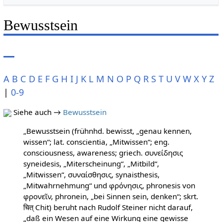
Bewusstsein
A
B
C
D
E
F
G
H
I
J
K
L
M
N
O
P
Q
R
S
T
U
V
W
X
Y
Z
|
0-9
Siehe auch →
Bewusstsein
„Bewusstsein (frühnhd. bewisst, „genau kennen,
wissen“; lat. conscientia, „Mitwissen“; eng.
consciousness, awareness; griech. συνείδησις
syneidesis, „Miterscheinung“, „Mitbild“,
„Mitwissen“, συναίσθησις, synaisthesis,
„Mitwahrnehmung“ und φρόνησις, phronesis von
φρονεῖν, phronein, „bei Sinnen sein, denken“; skrt.
चित् Chit) beruht nach Rudolf Steiner nicht darauf,
„daß ein Wesen auf eine Wirkung eine gewisse