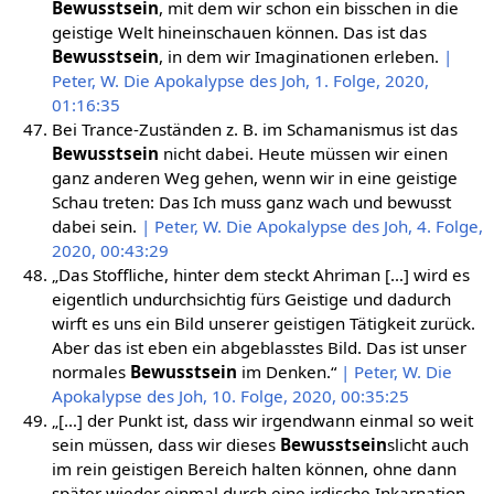
Bewusstsein
, mit dem wir schon ein bisschen in die
geistige Welt hineinschauen können. Das ist das
Bewusstsein
, in dem wir Imaginationen erleben.
|
Peter, W. Die Apokalypse des Joh, 1. Folge, 2020,
01:16:35
Bei Trance-Zuständen z. B. im Schamanismus ist das
Bewusstsein
nicht dabei. Heute müssen wir einen
ganz anderen Weg gehen, wenn wir in eine geistige
Schau treten: Das Ich muss ganz wach und bewusst
dabei sein.
| Peter, W. Die Apokalypse des Joh, 4. Folge,
2020, 00:43:29
„Das Stoffliche, hinter dem steckt Ahriman […] wird es
eigentlich undurchsichtig fürs Geistige und dadurch
wirft es uns ein Bild unserer geistigen Tätigkeit zurück.
Aber das ist eben ein abgeblasstes Bild. Das ist unser
normales
Bewusstsein
im Denken.“
| Peter, W. Die
Apokalypse des Joh, 10. Folge, 2020, 00:35:25
„[…] der Punkt ist, dass wir irgendwann einmal so weit
sein müssen, dass wir dieses
Bewusstsein
slicht auch
im rein geistigen Bereich halten können, ohne dann
später wieder einmal durch eine irdische Inkarnation