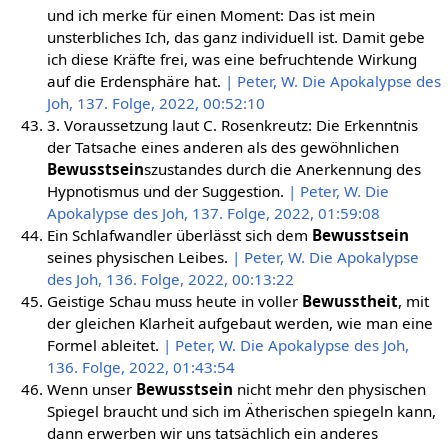
und ich merke für einen Moment: Das ist mein
unsterbliches Ich, das ganz individuell ist. Damit gebe
ich diese Kräfte frei, was eine befruchtende Wirkung
auf die Erdensphäre hat.
| Peter, W. Die Apokalypse des
Joh, 137. Folge, 2022, 00:52:10
3. Voraussetzung laut C. Rosenkreutz: Die Erkenntnis
der Tatsache eines anderen als des gewöhnlichen
Bewusstsein
szustandes durch die Anerkennung des
Hypnotismus und der Suggestion.
| Peter, W. Die
Apokalypse des Joh, 137. Folge, 2022, 01:59:08
Ein Schlafwandler überlässt sich dem
Bewusstsein
seines physischen Leibes.
| Peter, W. Die Apokalypse
des Joh, 136. Folge, 2022, 00:13:22
Geistige Schau muss heute in voller
Bewusstheit
, mit
der gleichen Klarheit aufgebaut werden, wie man eine
Formel ableitet.
| Peter, W. Die Apokalypse des Joh,
136. Folge, 2022, 01:43:54
Wenn unser
Bewusstsein
nicht mehr den physischen
Spiegel braucht und sich im Ätherischen spiegeln kann,
dann erwerben wir uns tatsächlich ein anderes