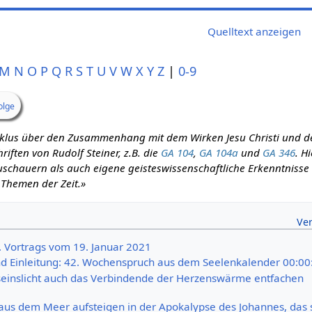
Quelltext anzeigen
M
N
O
P
Q
R
S
T
U
V
W
X
Y
Z
|
0-9
olge
zyklus über den Zusammenhang mit dem Wirken Jesu Christi und d
iften von Rudolf Steiner, z.B. die
GA 104
,
GA 104a
und
GA 346
. H
schauern als auch eigene geisteswissenschaftliche Erkenntnisse m
 Themen der Zeit.»
0. Vortrags vom 19. Januar 2021
 Einleitung: 42. Wochenspruch aus dem Seelenkalender 00:00
inslicht auch das Verbindende der Herzenswärme entfachen
e aus dem Meer aufsteigen in der Apokalypse des Johannes, das 