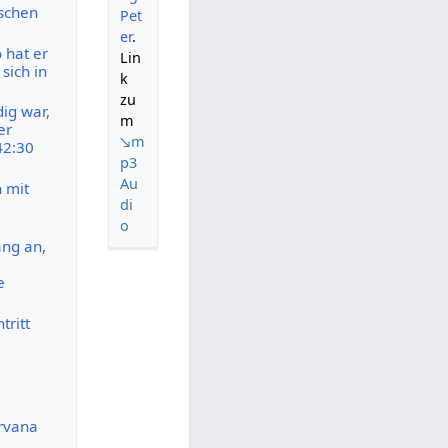
nschen
Pet
er
.
 hat er
Lin
sich in
k
zu
ig war,
m
er
↘m
42:30
p3
Au
n mit
di
o
ang an,
e
tritt
irvana