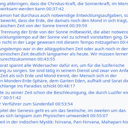
ung abbringen, dass die Christus-Kraft, die Sonnenkraft, im Me
ch wirksam werden kann 00:37:42
ämon hat durchaus auch notwendige Entwicklungsaufgaben, so
bewirkt, dass die Erde, die damals noch den Mond in sich trägt, 
äischen Zeit von der Sonne trennt 00:39:59
e Trennung der Erde von der Sonne mitbewirkt, die aber notwend
wicklungstempo auf der Sonne viel zu schnell vonstatten ging. D
 nicht in der Lage gewesen mit diesem Tempo mitzugehen 00:
ungstempo war in der altägyptischen Zeit oder auch noch in der
ateinischen Zeit deutlich langsamer als heute. Wir müssen lerne
urechtzukommen 00:43:55
rat spannt alle Widersacher dafür ein, um für die luziferische
ng zu sorgen. Sie sind tätig in seinem Dienst und zwar von Anf
Zeit als sich Erde und Mond trennt, der Mensch sich in der
 Monden-Erde-Sphäre, dem Garten Eden, aufhält und Sorat di
Schlange ins Paradies schickt 00:48:17
 zu seiner Zeit schon die Beschleunigung, die durch Luzifer ein
h" 00:51:42
er Verführer zum Sündenfall 00:53:54
pitel der Genesis geht es um das Seelische, im zweiten um das
das sich langsam zum Physischen umwandelt 00:55:07
keit in der indischen Mystik: Nirvana, Pari-Nirvana, Mahapari-N