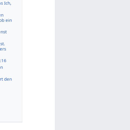
s Ich,
en
ob ein
enst
st.
ers
:16
on
rt den