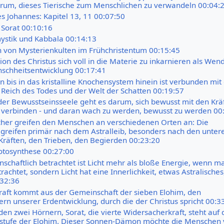
darum, dieses Tierische zum Menschlichen zu verwandeln 00:04:
s Johannes: Kapitel 13, 11 00:07:50
 Sorat 00:10:16
stik und Kabbala 00:14:13
 von Mysterienkulten im Frühchristentum 00:15:45
on des Christus sich voll in die Materie zu inkarnieren als Wend
schheitsentwicklung 00:17:41
n bis in das kristalline Knochensystem hinein ist verbunden mi
 Reich des Todes und der Welt der Schatten 00:19:57
 der Bewusstseinsseele geht es darum, sich bewusst mit den Krä
 verbinden - und daran wach zu werden, bewusst zu werden 00
her greifen den Menschen an verschiedenen Orten an: Die
n greifen primär nach dem Astralleib, besonders nach den unter
 Kräften, den Trieben, den Begierden 00:23:20
otosynthese 00:27:00
nschaftlich betrachtet ist Licht mehr als bloße Energie, wenn m
rachtet, sondern Licht hat eine Innerlichkeit, etwas Astralische
:32:36
raft kommt aus der Gemeinschaft der sieben Elohim, den
ern unserer Erdentwicklung, durch die der Christus spricht 00:3
den zwei Hörnern, Sorat, die vierte Widersacherkraft, steht auf 
sstufe der Elohim. Dieser Sonnen-Dämon möchte die Menschen