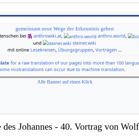
gemeinsam neue Wege der Erkenntnis gehen
n Menschen bei
anthrowiki.at
,
anthro.world
,
und
steiner.wiki
mit online
Lesekreisen
,
Übungsgruppen
,
Vorträgen
...
slate
for a raw translation of our pages into more than 100 langu
some mistranslations can occur due to machine translation.
Alle Banner auf einen Klick
 des Johannes - 40. Vortrag von Wolf