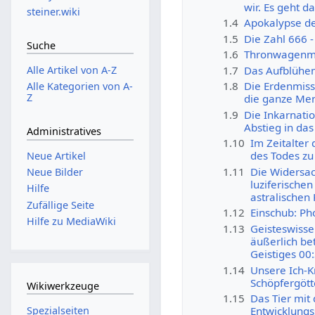
wir. Es geht 
steiner.wiki
1.4
Apokalypse de
1.5
Die Zahl 666 -
Suche
1.6
Thronwagenmy
1.7
Das Aufblühen
Alle Artikel von A-Z
1.8
Die Erdenmissi
Alle Kategorien von A-
Z
die ganze Men
1.9
Die Inkarnatio
Abstieg in das
Administratives
1.10
Im Zeitalter
des Todes zu
Neue Artikel
1.11
Die Widersac
Neue Bilder
luziferische
Hilfe
astralischen
Zufällige Seite
1.12
Einschub: Ph
Hilfe zu MediaWiki
1.13
Geisteswisse
äußerlich bet
Geistiges 00
1.14
Unsere Ich-K
Schöpfergött
Wikiwerkzeuge
1.15
Das Tier mit 
Spezialseiten
Entwicklung