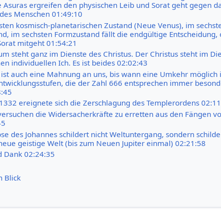
ie Asuras ergreifen den physischen Leib und Sorat geht gegen da
h des Menschen 01:49:10
sten kosmisch-planetarischen Zustand (Neue Venus), im sechst
d, im sechsten Formzustand fällt die endgültige Entscheidung, 
orat mitgeht 01:54:21
um steht ganz im Dienste des Christus. Der Christus steht im Di
en individuellen Ich. Es ist beides 02:02:43
 ist auch eine Mahnung an uns, bis wann eine Umkehr möglich i
ntwicklungsstufen, die der Zahl 666 entsprechen immer besond
8:45
1332 ereignete sich die Zerschlagung des Templerordens 02:11
ersuchen die Widersacherkräfte zu erretten aus den Fängen v
45
se des Johannes schildert nicht Weltuntergang, sondern schilde
neue geistige Welt (bis zum Neuen Jupiter einmal) 02:21:58
d Dank 02:24:35
n Blick