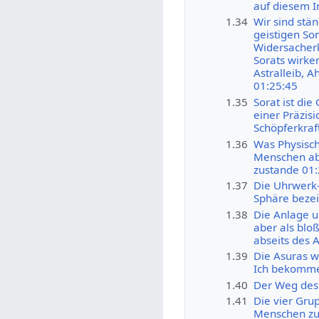
auf diesem I
1.34
Wir sind stä
geistigen S
Widersacherk
Sorats wirke
Astralleib, 
01:25:45
1.35
Sorat ist die
einer Präzisi
Schöpferkraf
1.36
Was Physisch 
Menschen ab.
zustande 01:
1.37
Die Uhrwerk-
Sphäre bezei
1.38
Die Anlage u
aber als bl
abseits des 
1.39
Die Asuras w
Ich bekommen
1.40
Der Weg des 
1.41
Die vier Gru
Menschen zus