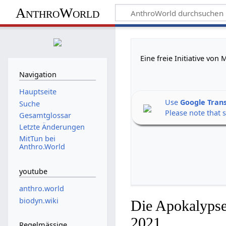
AnthroWorld
Eine freie Initiative vo
Navigation
Hauptseite
Use
Google Tran
Suche
Please note that 
Gesamtglossar
Letzte Änderungen
MitTun bei
Anthro.World
youtube
anthro.world
biodyn.wiki
Die Apokalypse
2021
Regelmässige