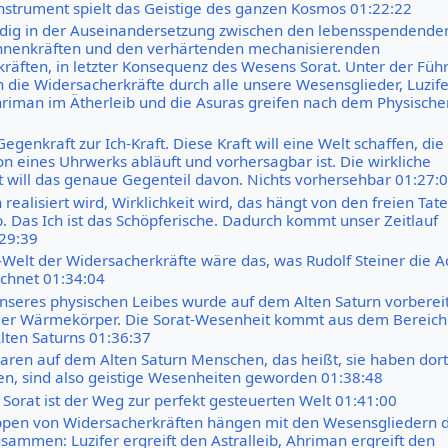
nstrument spielt das Geistige des ganzen Kosmos 01:22:22
ndig in der Auseinandersetzung zwischen den lebensspendende
onnenkräften und den verhärtenden mechanisierenden
räften, in letzter Konsequenz des Wesens Sorat. Unter der Füh
n die Widersacherkräfte durch alle unsere Wesensglieder, Luzife
Ahriman im Ätherleib und die Asuras greifen nach dem Physische
 Gegenkraft zur Ich-Kraft. Diese Kraft will eine Welt schaffen, die
on eines Uhrwerks abläuft und vorhersagbar ist. Die wirkliche
t will das genaue Gegenteil davon. Nichts vorhersehbar 01:27:
realisiert wird, Wirklichkeit wird, das hängt von den freien Tat
 Das Ich ist das Schöpferische. Dadurch kommt unser Zeitlauf
29:39
Welt der Widersacherkräfte wäre das, was Rudolf Steiner die A
chnet 01:34:04
nseres physischen Leibes wurde auf dem Alten Saturn vorbereit
oßer Wärmekörper. Die Sorat-Wesenheit kommt aus dem Bereich
Alten Saturns 01:36:37
aren auf dem Alten Saturn Menschen, das heißt, sie haben dort
, sind also geistige Wesenheiten geworden 01:38:48
Sorat ist der Weg zur perfekt gesteuerten Welt 01:41:00
ppen von Widersacherkräften hängen mit den Wesensgliedern 
ammen: Luzifer ergreift den Astralleib, Ahriman ergreift den