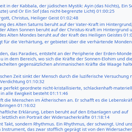
eit in der Kabbala, der jüdischen Mystik: Ayin (das Nichts), Ein S
te) und Or Ein Sof (das nicht-begrenzte Licht) 01:00:25
ergott, Christus, Heiliger Geist 01:02:48
ung des Alten Saturns beruht auf der Vater-Kraft im Hintergrund,
der Alten Sonnen beruht auf der Christus-Kraft im Hintergrund 
des Alten Mondes beruht auf der Kraft des Heiligen Geistes 01:
t für die Verhärtung, er gebietet über die verhärtende Monden
den, das Paradies, entsteht an der Peripherie der Erden-Monde
u in dem Bereich, wo sich die Kräfte der Sonnen-Elohim und di
achelten gegensätzlichen ahrimanischen Kräfte die Waage halt
ischen Zeit sinkt der Mensch durch die luziferische Versuchung 
e Verdichtung 01:10:32
ne perfekt geordnete nicht-kristallisierte, schlackenhaft-materiel
 in alle Ewigkeit besteht 01:11:46
ft die Menschen im Ätherischen an. Er schafft es die Lebenskrä
bringen 01:16:02
haftliche Erklärung, Leben beruht auf den Erbanlagen und auf
t letztlich ein Portrait der Widersacherkräfte 01:18:14
cht Takt, sondern Rhythmus. Ein Rhythmus, der schwingt. Und un
n Instrument, das zwar stofflich geprägt ist von den Widersache