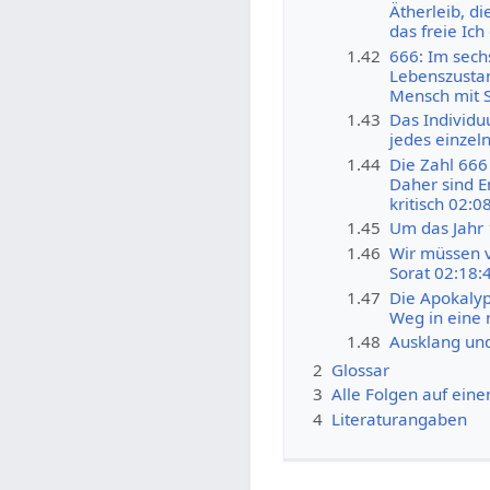
Ätherleib, d
das freie Ic
1.42
666: Im sech
Lebenszustan
Mensch mit S
1.43
Das Individu
jedes einzeln
1.44
Die Zahl 666
Daher sind E
kritisch 02:0
1.45
Um das Jahr 
1.46
Wir müssen v
Sorat 02:18:
1.47
Die Apokalyp
Weg in eine 
1.48
Ausklang un
2
Glossar
3
Alle Folgen auf eine
4
Literaturangaben