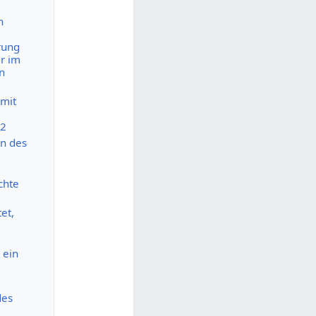
n
rung
r im
n
 mit
02
en des
chte
et,
 ein
des