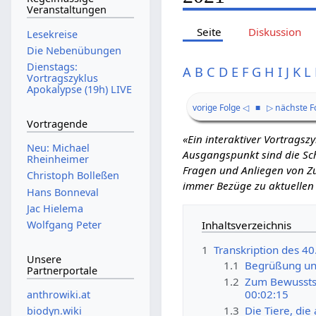
Veranstaltungen
Seite
Diskussion
Lesekreise
Die Nebenübungen
Dienstags:
A
B
C
D
E
F
G
H
I
J
K
L
Vortragszyklus
Apokalypse (19h) LIVE
vorige Folge ◁
■
▷ nächste F
Vortragende
«Ein interaktiver Vortrags
Neu: Michael
Ausgangspunkt sind die Schr
Rheinheimer
Fragen und Anliegen von Zu
Christoph Bolleßen
immer Bezüge zu aktuellen
Hans Bonneval
Jac Hielema
Inhaltsverzeichnis
Wolfgang Peter
1
Transkription des 4
Unsere
1.1
Begrüßung und
Partnerportale
1.2
Zum Bewusstse
00:02:15
anthrowiki.at
1.3
Die Tiere, di
biodyn.wiki