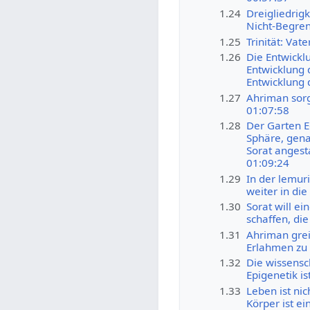
1.24
Dreigliedrigk
Nicht-Begrenz
1.25
Trinität: Vat
1.26
Die Entwickl
Entwicklung 
Entwicklung 
1.27
Ahriman sorg
01:07:58
1.28
Der Garten E
Sphäre, gena
Sorat angest
01:09:24
1.29
In der lemur
weiter in di
1.30
Sorat will ei
schaffen, die
1.31
Ahriman grei
Erlahmen zu 
1.32
Die wissensc
Epigenetik is
1.33
Leben ist ni
Körper ist ei