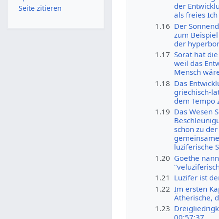
der Entwickl
Seite zitieren
als freies I
1.16
Der Sonnend
zum Beispiel 
der hyperbor
1.17
Sorat hat di
weil das Ent
Mensch wäre
1.18
Das Entwickl
griechisch-l
dem Tempo z
1.19
Das Wesen So
Beschleunigu
schon zu der 
gemeinsamen
luziferische 
1.20
Goethe nannte
"veluziferisc
1.21
Luzifer ist d
1.22
Im ersten Ka
Ätherische, 
1.23
Dreigliedrig
00:57:37