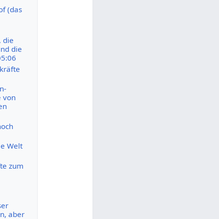
of (das
 die
und die
05:06
kräfte
n-
e von
en
noch
le Welt
fte zum
ser
rn, aber