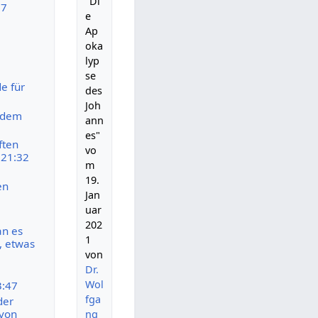
"Di
27
e
Ap
oka
lyp
se
e für
des
Joh
t dem
ann
es"
ften
vo
:21:32
m
19.
en
Jan
uar
202
an es
1
s, etwas
von
Dr.
Wol
3:47
fga
der
 von
ng