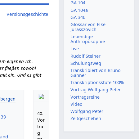
GA 104
GA 104a
Versionsgeschichte
GA 346
Glossar von Elke
Jurasszovich
Lebendige
Anthroposophie
Live
Rudolf Steiner
em eigenen Ich.
Schulungsweg
ier fließen sowohl
Transkribiert von Bruno
it ein. Und es gibt
Ganner
Transkriptionsstufe 100%
Vortrag Wolfgang Peter
Vortragsreihe
Video
Wolfgang Peter
40.
:39
Zeitgeschehen
Vor
tra
g
sind