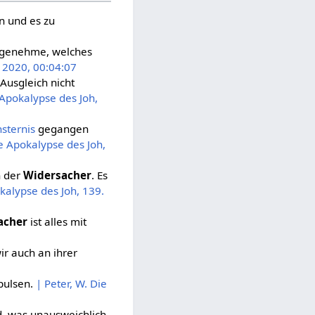
n und es zu
Angenehme, welches
, 2020, 00:04:07
Ausgleich nicht
 Apokalypse des Joh,
nsternis
gegangen
ie Apokalypse des Joh,
h der
Widersacher
. Es
okalypse des Joh, 139.
acher
ist alles mit
ir auch an ihrer
pulsen.
| Peter, W. Die
d, was unausweichlich