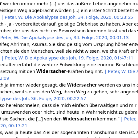
r
werden immer mehr […] uns das äußere Leben angenehm ma
stigen Weg abgebracht würden […] ein erster Schritt besteht e
“
| Peter, W. Die Apokalypse des Joh, 34. Folge, 2020, 00:23:55
ch - ja - vorbereitet darauf, geistige Erlebnisse zu haben. Aber es
über, der uns das nicht ins Bewusstsein kommen lässt und das 
 Peter, W. Die Apokalypse des Joh, 34. Folge, 2020, 00:01:13
ifer, Ahriman, Asuras. Sie sind geistig vom Ursprung höher entw
hten sie den Menschen, weil sie nicht wissen, welche Kraft er 
.
| Peter, W. Die Apokalypse des Joh, 19. Folge, 2020, 01:47:11
eitalter erfährt die weitere Entwicklung eine enorme Beschleuni
rsetzung mit den
Widersacher
-Kräften beginnt.
| Peter, W. Die
12:09
ch ja immer wieder gesagt, die
Widersacher
werden es uns in d
machen, weil sie uns den Weg, ihren Weg zu gehen, sehr angen
lypse des Joh, 36. Folge, 2020, 00:22:57
so hereinschneien, dass sie mich einfach überwältigen und mir
umzuwenden oder nicht, sind heute in Wahrheit nicht zu gebra
d sie Sachen, die […] von den
Widersachern
kommen.“
| Peter
020, 00:17:21
s, was ja heute das Ziel der sogenannten Transhumanisten ist. 