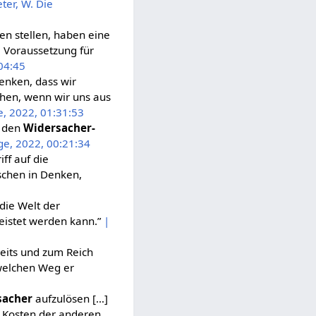
eter, W. Die
en stellen, haben eine
e Voraussetzung für
:04:45
enken, dass wir
iehen, wenn wir uns aus
e, 2022, 01:31:53
r den
Widersacher-
lge, 2022, 00:21:34
ff auf die
schen in Denken,
 die Welt der
leistet werden kann.”
|
eits und zum Reich
 welchen Weg er
sacher
aufzulösen […]
f Kosten der anderen