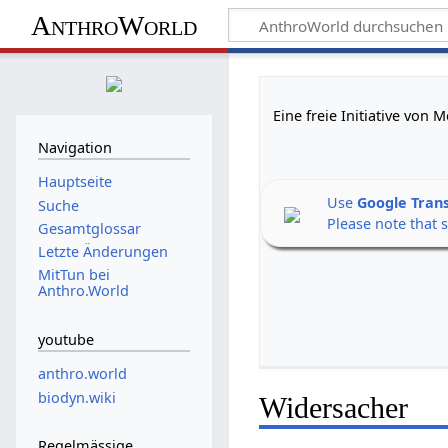
AnthroWorld
Eine freie Initiative von
Navigation
Hauptseite
Use
Google Tran
Suche
Please note that 
Gesamtglossar
Letzte Änderungen
MitTun bei
Anthro.World
youtube
anthro.world
biodyn.wiki
Widersacher
Regelmässige