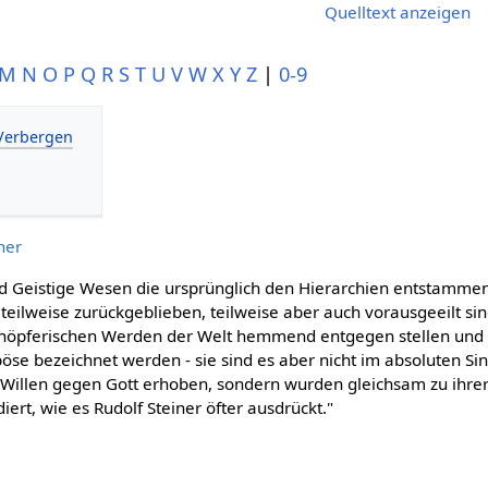
Quelltext anzeigen
M
N
O
P
Q
R
S
T
U
V
W
X
Y
Z
|
0-9
her
d Geistige Wesen die ursprünglich den Hierarchien entstammen,
teilweise zurückgeblieben, teilweise aber auch vorausgeeilt si
höpferischen Werden der Welt hemmend entgegen stellen und 
öse bezeichnet werden - sie sind es aber nicht im absoluten Si
m Willen gegen Gott erhoben, sondern wurden gleichsam zu ihr
t, wie es Rudolf Steiner öfter ausdrückt."