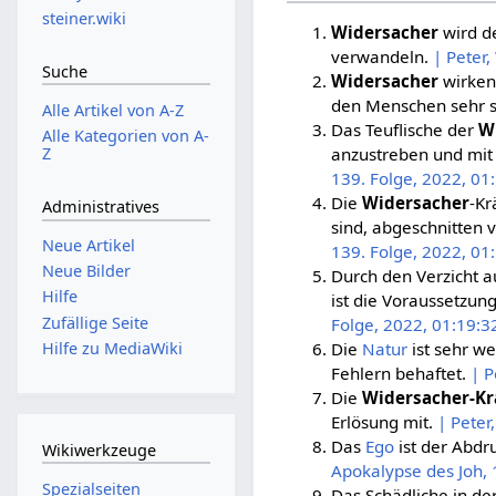
steiner.wiki
Widersacher
wird de
verwandeln.
| Peter,
Suche
Widersacher
wirken
den Menschen sehr s
Alle Artikel von A-Z
Das Teuflische der
W
Alle Kategorien von A-
Z
anzustreben und mit
139. Folge, 2022, 01
Die
Widersacher
-Kr
Administratives
sind, abgeschnitten
Neue Artikel
139. Folge, 2022, 01
Neue Bilder
Durch den Verzicht a
Hilfe
ist die Voraussetzung
Zufällige Seite
Folge, 2022, 01:19:3
Hilfe zu MediaWiki
Die
Natur
ist sehr w
Fehlern behaftet.
| P
Die
Widersacher-Kr
Erlösung mit.
| Peter
Das
Ego
ist der Abdr
Wikiwerkzeuge
Apokalypse des Joh, 
Spezialseiten
Das Schädliche in de