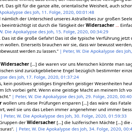
t. Das gilt für die ganze alte, orientalische Weisheit, auch schon
 Apokalypse des Joh, 11. Folge, 2020, 00:01:48
l nämlich der Unterschied unseres Astralleibes zur großen See
 beeinträchtigt ist durch die Tätigkeit der
Widersacher
…
Einfac
 W. Die Apokalypse des Joh, 15. Folge, 2020, 00:34:29
 Das ist die große Gefahr! Das ist die typische Verführung jetzt
n wollen. Einerseits brauchen wir sie, dass wir bewusst werden,
unbewusst werden zu lassen.”
| Peter, W. Die Apokalypse des Joh,
n
Widersacher
[…] die waren vor uns Menschen könnte man sagen
erischen sind zurückgebliebene Engel bezüglich bestimmter einz
pse des Joh, 17. Folge, 2020, 01:37:24
es, kein positives geistiges Eingreifen geistiger Wesenheiten he
m Ich vorbei geht. Wenn eine geistige Macht an meinem Ich vorb
cht.”
| Peter, W. Die Apokalypse des Joh, 29. Folge, 2020, 00:4
r
wollen uns diese Prüfungen ersparen […] das wäre das Fatale
hrt, weil sie uns das Leben immer angenehmer und immer bes
”
| Peter, W. Die Apokalypse des Joh, 30. Folge, 2020, 01:59:33
n Gruppen der
Widersacher
[…] die luziferischen Mächte […] di
Asuras“.
| Peter, W. Die Apokalypse des Joh, 34. Folge, 2020, 00: