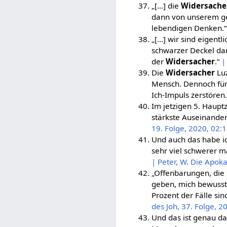
„[…] die
Widersache
dann von unserem gei
lebendigen Denken.
„[…] wir sind eigentli
schwarzer Deckel dar
der
Widersacher
.“
|
Die
Widersacher
Luz
Mensch. Dennoch fürc
Ich-Impuls zerstören
Im jetzigen 5. Hauptz
stärkste Auseinande
19. Folge, 2020, 02:
Und auch das habe i
sehr viel schwerer 
| Peter, W. Die Apoka
„Offenbarungen, die 
geben, mich bewusst 
Prozent der Fälle sin
des Joh, 37. Folge, 2
Und das ist genau da