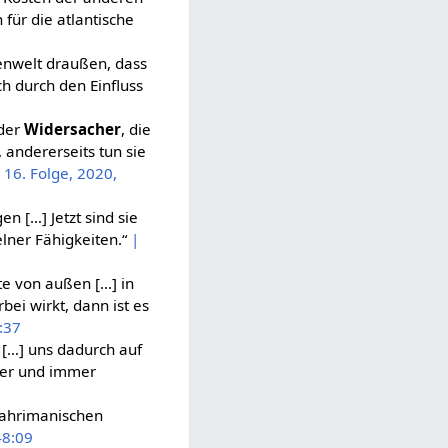
 für die atlantische
lenwelt draußen, dass
h durch den Einfluss
 der
Widersacher
, die
 andererseits tun sie
 16. Folge, 2020,
 […] Jetzt sind sie
elner Fähigkeiten.“
|
ute von außen […] in
ei wirkt, dann ist es
0:37
 […] uns dadurch auf
ser und immer
e ahrimanischen
48:09