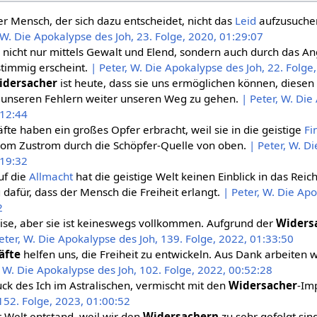
r Mensch, der sich dazu entscheidet, nicht das
Leid
aufzusuche
 W. Die Apokalypse des Joh, 23. Folge, 2020, 01:29:07
 nicht nur mittels Gewalt und Elend, sondern auch durch das 
timmig erscheint.
| Peter, W. Die Apokalypse des Joh, 22. Folge
idersacher
ist heute, dass sie uns ermöglichen können, diesen 
 unseren Fehlern weiter unseren Weg zu gehen.
| Peter, W. Die
:12:44
äfte haben ein großes Opfer erbracht, weil sie in die geistige
Fi
 vom Zustrom durch die Schöpfer-Quelle von oben.
| Peter, W. D
:19:32
uf die
Allmacht
hat die geistige Welt keinen Einblick in das Reic
 dafür, dass der Mensch die Freiheit erlangt.
| Peter, W. Die Ap
2
eise, aber sie ist keineswegs vollkommen. Aufgrund der
Widers
eter, W. Die Apokalypse des Joh, 139. Folge, 2022, 01:33:50
äfte
helfen uns, die Freiheit zu entwickeln. Aus Dank arbeiten w
, W. Die Apokalypse des Joh, 102. Folge, 2022, 00:52:28
uck des Ich im Astralischen, vermischt mit den
Widersacher
-Im
152. Folge, 2023, 01:00:52
r Welt entstand, weil wir den
Widersachern
zu sehr gefolgt sin