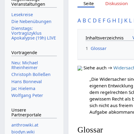
Seite
Diskussion
Veranstaltungen
Lesekreise
A
B
C
D
E
F
G
H
I
J
K
L
Die Nebenübungen
Dienstags:
Vortragszyklus
Inhaltsverzeichnis
Apokalypse (19h) LIVE
1
Glossar
Vortragende
Neu: Michael
Rheinheimer
Siehe auch →
Widersac
Christoph Bolleßen
„Die Widersacher sin
Hans Bonneval
eigenen Entwicklung 
Jac Hielema
dem regelrechten Sc
Wolfgang Peter
gewissem Recht als b
sich nicht aus freie
Unsere
Aufgabe abkommandier
Partnerportale
anthrowiki.at
Glossar
biodyn.wiki