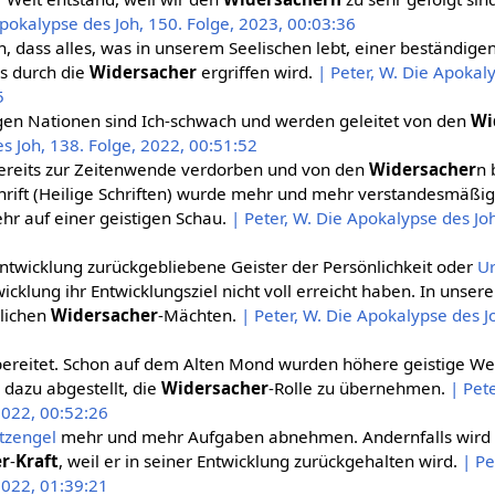
Apokalypse des Joh, 150. Folge, 2023, 00:03:36
 dass alles, was in unserem Seelischen lebt, einer beständige
s durch die
Widersacher
ergriffen wird.
| Peter, W. Die Apokal
5
igen Nationen sind Ich-schwach und werden geleitet von den
Wi
s Joh, 138. Folge, 2022, 00:51:52
ereits zur Zeitenwende verdorben und von den
Widersacher
n 
hrift (Heilige Schriften) wurde mehr und mehr verstandesmäßig l
hr auf einer geistigen Schau.
| Peter, W. Die Apokalypse des Jo
 Entwicklung zurückgebliebene Geister der Persönlichkeit oder
Ur
icklung ihr Entwicklungsziel nicht voll erreicht haben. In unse
rlichen
Widersacher
-Mächten.
| Peter, W. Die Apokalypse des J
ereitet. Schon auf dem Alten Mond wurden höhere geistige We
 dazu abgestellt, die
Widersacher
-Rolle zu übernehmen.
| Pet
2022, 00:52:26
tzengel
mehr und mehr Aufgaben abnehmen. Andernfalls wird e
er
-
Kraft
, weil er in seiner Entwicklung zurückgehalten wird.
| Pe
2022, 01:39:21