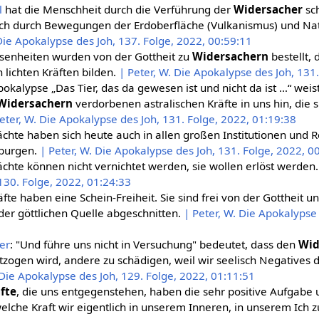
l
hat die Menschheit durch die Verführung der
Widersacher
sch
uch durch Bewegungen der Erdoberfläche (Vulkanismus) und Na
 Die Apokalypse des Joh, 137. Folge, 2022, 00:59:11
senheiten wurden von der Gottheit zu
Widersachern
bestellt, 
lichten Kräften bilden.
| Peter, W. Die Apokalypse des Joh, 131
okalypse „Das Tier, das da gewesen ist und nicht da ist …“ weis
Widersachern
verdorbenen astralischen Kräfte in uns hin, die s
eter, W. Die Apokalypse des Joh, 131. Folge, 2022, 01:19:38
chte haben sich heute auch in allen großen Institutionen und R
hburgen.
| Peter, W. Die Apokalypse des Joh, 131. Folge, 2022, 0
chte können nicht vernichtet werden, sie wollen erlöst werden
130. Folge, 2022, 01:24:33
äfte haben eine Schein-Freiheit. Sie sind frei von der Gottheit 
 der göttlichen Quelle abgeschnitten.
| Peter, W. Die Apokalypse 
er
: "Und führe uns nicht in Versuchung" bedeutet, dass den
Wid
tzogen wird, andere zu schädigen, weil wir seelisch Negatives d
 Die Apokalypse des Joh, 129. Folge, 2022, 01:11:51
fte
, die uns entgegenstehen, haben die sehr positive Aufgabe
elche Kraft wir eigentlich in unserem Inneren, in unserem Ich 