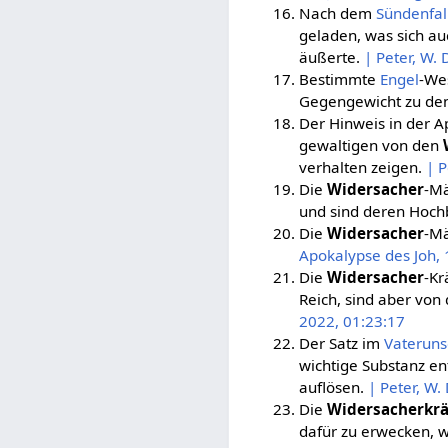
Nach dem
Sündenfal
geladen, was sich a
äußerte.
| Peter, W.
Bestimmte
Engel
-We
Gegengewicht zu den 
Der Hinweis in der Ap
gewaltigen von den
verhalten zeigen.
| P
Die
Widersacher
-Mä
und sind deren Hoc
Die
Widersacher
-Mä
Apokalypse des Joh, 
Die
Widersacher
-Kr
Reich, sind aber von
2022, 01:23:17
Der Satz im
Vateruns
wichtige Substanz en
auflösen.
| Peter, W.
Die
Widersacherkrä
dafür zu erwecken, w