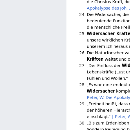
die Christus-Kraft, 
Apokalypse des Joh, 
Die Widersacher, die
bedeutende Funktion 
die menschliche Frei
Widersacher-Kräft
unsere wirklichen Kr
unserem Ich heraus 
Die Naturforscher wi
Kräften
waltet und o
„Der Einfluss der
Wid
Lebenskräfte (Lust u
Fühlen und Wollen.”
„Es war eine endgült
Widersacher
komplet
Peter, W. Die Apokaly
„Freiheit heißt, das
der höheren Hierarch
einschlägt.”
| Peter, 
„Bis zum Erdenleben 
Sondern Reinigung be