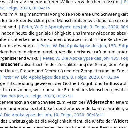
die wir aber aus eigenem freien Willen verwirklichen müssen.
| P
32. Folge, 2020, 00:04:15
 uns im Alltag manchmal vor große Probleme und Schwierigkeit
für die Erdentwicklung und Menschheitsentwicklung, da sie di
heit sind.
| Peter, W. Die Apokalypse des Joh, 3. Folge, 2020, 00
e
haben heute die geniale Fähigkeit, uns immer wieder so abzul
äfte nicht erkennen. Sie können uns aber nicht in ihre Reiche z
ihnen verweigern.
| Peter, W. Die Apokalypse des Joh, 135. Folg
rken heute in einem Bereich, wo die Christus-Kraft mitten unte
rganisierend wirkt.
| Peter, W. Die Apokalypse des Joh, 135. Fo
ersacher
äußert sich in der Zersplitterung der Sinne, dem Angri
nd Unlust, Freude und Schmerz) und der Zersplitterung im Seeli
| Peter, W. Die Apokalypse des Joh, 8. Folge, 2020, 01:02:04
ige Entscheidung gewesen, der Gottheit Zugriff und Einfluss auf
t zu entziehen, weil nur so die Freiheit des Menschen gewähr
pse des Joh, 8. Folge, 2020, 00:27:21
s der Mensch an der Schwelle zum Reich der
Widersacher
einers
ien andererseits steht. Seit der Zeitenwende kann er wählen,
W. Die Apokalypse des Joh, 10. Folge, 2020, 00:48:41
des Christus gab es die Möglichkeit nicht, die Kräfte der
Wider
deutete immer, dass einer, der hochsteigt, diese Reinigung au