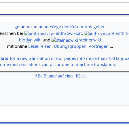
gemeinsam neue Wege der Erkenntnis gehen
 Menschen bei
anthrowiki.at
,
anthro
biodyn.wiki
und
steiner.wiki
mit online
Lesekreisen
,
Übungsgruppen
,
Vorträgen
...
slate
for a raw translation of our pages into more than 100 langu
some mistranslations can occur due to machine translation.
Alle Banner auf einen Klick