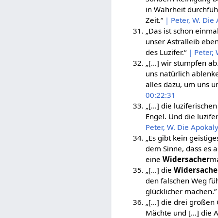
in Wahrheit durchführ
Zeit.“
| Peter, W. Die
„Das ist schon einma
unser Astralleib eben
des Luzifer.“
| Peter,
„[…] wir stumpfen ab.
uns natürlich ablenke
alles dazu, um uns 
00:22:31
„[…] die luziferische
Engel. Und die luzif
Peter, W. Die Apokaly
„Es gibt kein geistig
dem Sinne, dass es a
eine
Widersacher
ma
„[…] die
Widersache
den falschen Weg fü
glücklicher machen.
„[…] die drei große
Mächte und […] die 