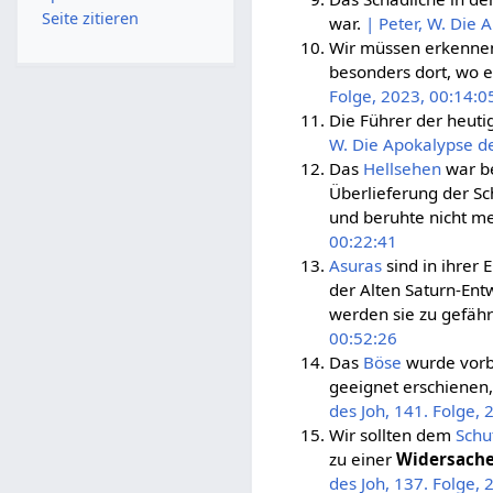
Seite zitieren
war.
| Peter, W. Die 
Wir müssen erkennen,
besonders dort, wo e
Folge, 2023, 00:14:0
Die Führer der heut
W. Die Apokalypse de
Das
Hellsehen
war b
Überlieferung der Sc
und beruhte nicht me
00:22:41
Asuras
sind in ihrer
der Alten Saturn-Entw
werden sie zu gefäh
00:52:26
Das
Böse
wurde vorb
geeignet erschienen,
des Joh, 141. Folge, 
Wir sollten dem
Schu
zu einer
Widersach
des Joh, 137. Folge, 