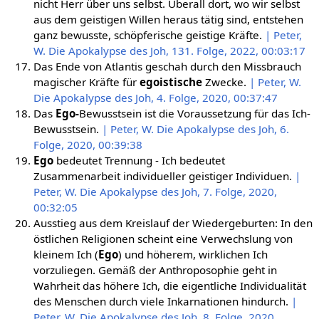
nicht Herr über uns selbst. Überall dort, wo wir selbst
aus dem geistigen Willen heraus tätig sind, entstehen
ganz bewusste, schöpferische geistige Kräfte.
| Peter,
W. Die Apokalypse des Joh, 131. Folge, 2022, 00:03:17
Das Ende von Atlantis geschah durch den Missbrauch
magischer Kräfte für
egoistische
Zwecke.
| Peter, W.
Die Apokalypse des Joh, 4. Folge, 2020, 00:37:47
Das
Ego-
Bewusstsein ist die Voraussetzung für das Ich-
Bewusstsein.
| Peter, W. Die Apokalypse des Joh, 6.
Folge, 2020, 00:39:38
Ego
bedeutet Trennung - Ich bedeutet
Zusammenarbeit individueller geistiger Individuen.
|
Peter, W. Die Apokalypse des Joh, 7. Folge, 2020,
00:32:05
Ausstieg aus dem Kreislauf der Wiedergeburten: In den
östlichen Religionen scheint eine Verwechslung von
kleinem Ich (
Ego
) und höherem, wirklichen Ich
vorzuliegen. Gemäß der Anthroposophie geht in
Wahrheit das höhere Ich, die eigentliche Individualität
des Menschen durch viele Inkarnationen hindurch.
|
Peter, W. Die Apokalypse des Joh, 8. Folge, 2020,