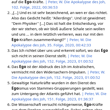
auf die
Ego
-Kräfte.
| Peter, W. Die Apokalypse des Joh,
102. Folge, 2022, 00:36:53
„[…] Und es ist sehr bezeichnend, an wen er das richtet.
Also das Gedicht heißt: "Allerdings". Und ist gewidmet:
"Dem Physiker" […] Das ist halt die Entscheidung, vor
der wir stehen, ob wir bloß äußere Schale sein wollen
und uns … in dem letztlich verlieren, was nur mit den
Ego
-Kräften zusammenhängt?“
| Peter, W. Die
Apokalypse des Joh, 35. Folge, 2020, 00:42:33
Das Ich richtet über uns und erkennt sofort, wo das
Ego
sich nicht in seinen Dienst stellt.
| Peter, W. Die
Apokalypse des Joh, 152. Folge, 2023, 01:00:52
Das
Ego
ist der Abdruck des Ich im Astralischen,
vermischt mit den Widersachern-Impulsen.
| Peter, W.
Die Apokalypse des Joh, 152. Folge, 2023, 01:00:52
Gewaltige Naturkräfte wurden in den Dienst des
Ego
ismus von Stammes-Gruppierungen gestellt, was
zum Untergang der Atlantis geführt hat.
| Peter, W. Die
Apokalypse des Joh, 151. Folge, 2023, 01:36:37
Die Wissenschaft versucht richtigerweise,
Ego-
Kräfte
aus dem Denken auszuschließen. Dabei gehen aber