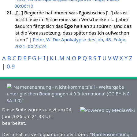
00:06:10
„[…] Begierde hat immer was Egoistisches […] das ist
nicht Liebe im Sinne eines sich Verschenken […] aber
dadurch fängt sich das
Ego
halt an zu spüren. Und das
ist die Voraussetzung, dass später das Ich aufwachen
kann.“
| Peter, W. Die Apokalypse des Joh, 48. Folge,
2021, 00:25:24
A
B
C
D
E
F
G
H
I
J
K
L
M
N
O
P
Q
R
S
T
U
V
W
X
Y
Z
|
0-9
Diese Seite wurde zuletzt am 24.
Juni 2026 um 21:33 Uhr
bearbeitet.
Der Inhalt ist verfügbar unter der Lizenz
''Namensnennung -