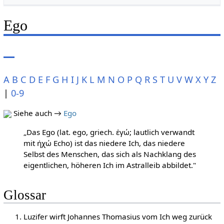
Ego
A
B
C
D
E
F
G
H
I
J
K
L
M
N
O
P
Q
R
S
T
U
V
W
X
Y
Z
|
0-9
Siehe auch →
Ego
„Das Ego (lat. ego, griech. ἐγώ; lautlich verwandt
mit ἠχώ Echo) ist das niedere Ich, das niedere
Selbst des Menschen, das sich als Nachklang des
eigentlichen, höheren Ich im Astralleib abbildet."
Glossar
Luzifer wirft Johannes Thomasius vom Ich weg zurück