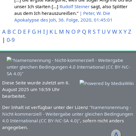
unser Ich starten […]
Rudolf Steiner
sagt, also Splitter
aus dem Ich herauszureißen.“
| Peter, W. Die
Apokalypse des Joh, 36. Folge, 2020, 01:45:01
A
B
C
D
E
F
G
H
I
J
K
L
M
N
O
P
Q
R
S
T
U
V
W
X
Y
Z
|
0-9
Diese Seite wurde zuletzt am 6.
August 2025 um 16:59 Uhr
bearbeitet.
Der Inhalt ist verfügbar unter der Lizenz
''Namensnennung -
Nicht-kommerziell - Weitergabe unter gleichen Bedingungen
4.0 International (CC BY-NC-SA 4.0)''
, sofern nicht anders
angegeben.
ᐃ