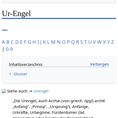
Ur-Engel
A
B
C
D
E
F
G
H
I
J
K
L
M
N
O
P
Q
R
S
T
U
V
W
X
Y
Z
|
0-9
Inhaltsverzeichnis
1
Glossar
Siehe auch →
Urengel
„Die Urengel, auch Archai (von griech. ἀρχή arché
„Anfang“, „Prinzip“, „Ursprung“), Anfänge,
Urkräfte, Urbeginne, Fürstentümer (lat.
principates) oder Geister der Persönlichkeit