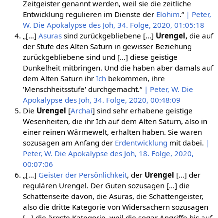
Zeitgeister genannt werden, weil sie die zeitliche
Entwicklung regulieren im Dienste der
Elohim
.“
| Peter,
W. Die Apokalypse des Joh, 34. Folge, 2020, 01:05:18
„[…]
Asuras
sind zurückgebliebene […]
Urengel,
die auf
der Stufe des Alten Saturn in gewisser Beziehung
zurückgebliebene sind und […] diese geistige
Dunkelheit mitbringen. Und die haben aber damals auf
dem Alten Saturn ihr
Ich
bekommen, ihre
'Menschheitsstufe' durchgemacht.“
| Peter, W. Die
Apokalypse des Joh, 34. Folge, 2020, 00:48:09
Die
Urengel
[
Archai
] sind sehr erhabene geistige
Wesenheiten, die ihr Ich auf dem Alten Saturn, also in
einer reinen Wärmewelt, erhalten haben. Sie waren
sozusagen am Anfang der
Erdentwicklung
mit dabei.
|
Peter, W. Die Apokalypse des Joh, 18. Folge, 2020,
00:07:06
„[…]
Geister der Persönlichkeit
, der
Urengel
[…] der
regulären Urengel. Der Guten sozusagen […] die
Schattenseite davon, die Asuras, die Schattengeister,
also die dritte Kategorie von Widersachern sozusagen
[…] die ärgste Kategorie, weil die sogar Angriffe bis auf