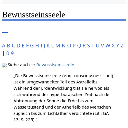
Bewusstseinsseele
A
B
C
D
E
F
G
H
I
J
K
L
M
N
O
P
Q
R
S
T
U
V
W
X
Y
Z
|
0-9
Siehe auch →
Bewusstseinsseele
„Die Bewusstseinsseele (eng. consciousness soul)
ist ein umgewandelter Teil des Astralleibs.
Während der Erdentwicklung trat sie hervor, als
sich während der hyperboräischen Zeit nach der
Abtrennung der Sonne die Erde bis zum
Wasserzustand und der Ätherleib des Menschen
zugleich bis zum Lichtäther verdichtete (Lit.: GA
13, S. 225)."