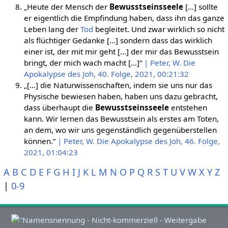
„Heute der Mensch der
Bewusstseinsseele
[…] sollte
er eigentlich die Empfindung haben, dass ihn das ganze
Leben lang der
Tod
begleitet. Und zwar wirklich so nicht
als flüchtiger Gedanke […] sondern dass das wirklich
einer ist, der mit mir geht […] der mir das Bewusstsein
bringt, der mich wach macht […]“
| Peter, W. Die
Apokalypse des Joh, 40. Folge, 2021, 00:21:32
„[…] die Naturwissenschaften, indem sie uns nur das
Physische bewiesen haben, haben uns dazu gebracht,
dass überhaupt die
Bewusstseinsseele
entstehen
kann. Wir lernen das Bewusstsein als erstes am Toten,
an dem, wo wir uns gegenständlich gegenüberstellen
können.”
| Peter, W. Die Apokalypse des Joh, 46. Folge,
2021, 01:04:23
A
B
C
D
E
F
G
H
I
J
K
L
M
N
O
P
Q
R
S
T
U
V
W
X
Y
Z
|
0-9