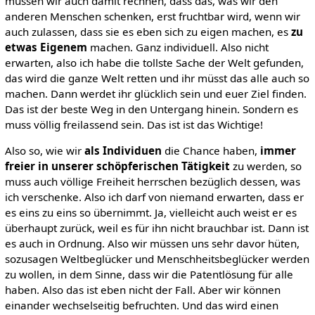
müssen wir auch damit rechnen, dass das, was wir den
anderen Menschen schenken, erst fruchtbar wird, wenn wir
auch zulassen, dass sie es eben sich zu eigen machen, es
zu
etwas Eigenem
machen. Ganz individuell. Also nicht
erwarten, also ich habe die tollste Sache der Welt gefunden,
das wird die ganze Welt retten und ihr müsst das alle auch so
machen. Dann werdet ihr glücklich sein und euer Ziel finden.
Das ist der beste Weg in den Untergang hinein. Sondern es
muss völlig freilassend sein. Das ist ist das Wichtige!
Also so, wie wir
als Individuen
die Chance haben,
immer
freier in unserer schöpferischen Tätigkeit
zu werden, so
muss auch völlige Freiheit herrschen bezüglich dessen, was
ich verschenke. Also ich darf von niemand erwarten, dass er
es eins zu eins so übernimmt. Ja, vielleicht auch weist er es
überhaupt zurück, weil es für ihn nicht brauchbar ist. Dann ist
es auch in Ordnung. Also wir müssen uns sehr davor hüten,
sozusagen Weltbeglücker und Menschheitsbeglücker werden
zu wollen, in dem Sinne, dass wir die Patentlösung für alle
haben. Also das ist eben nicht der Fall. Aber wir können
einander wechselseitig befruchten. Und das wird einen