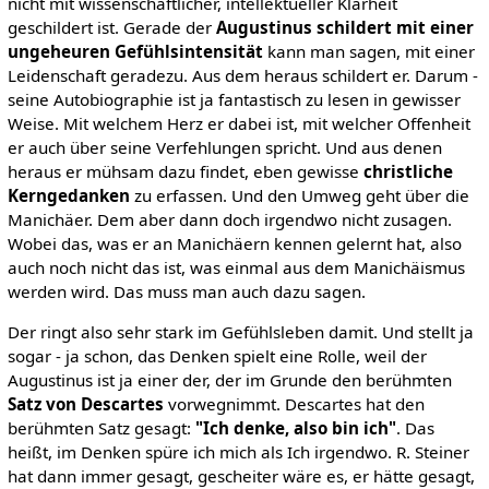
nicht mit wissenschaftlicher, intellektueller Klarheit
geschildert ist. Gerade der
Augustinus schildert mit einer
ungeheuren Gefühlsintensität
kann man sagen, mit einer
Leidenschaft geradezu. Aus dem heraus schildert er. Darum -
seine Autobiographie ist ja fantastisch zu lesen in gewisser
Weise. Mit welchem Herz er dabei ist, mit welcher Offenheit
er auch über seine Verfehlungen spricht. Und aus denen
heraus er mühsam dazu findet, eben gewisse
christliche
Kerngedanken
zu erfassen. Und den Umweg geht über die
Manichäer. Dem aber dann doch irgendwo nicht zusagen.
Wobei das, was er an Manichäern kennen gelernt hat, also
auch noch nicht das ist, was einmal aus dem Manichäismus
werden wird. Das muss man auch dazu sagen.
Der ringt also sehr stark im Gefühlsleben damit. Und stellt ja
sogar - ja schon, das Denken spielt eine Rolle, weil der
Augustinus ist ja einer der, der im Grunde den berühmten
Satz von Descartes
vorwegnimmt. Descartes hat den
berühmten Satz gesagt:
"Ich denke, also bin ich"
. Das
heißt, im Denken spüre ich mich als Ich irgendwo. R. Steiner
hat dann immer gesagt, gescheiter wäre es, er hätte gesagt,