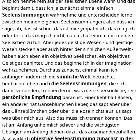
Also ich nehme rein auf der seelischen Ebene wahr. Und das
beginnt damit, dass ich ja zunächst einmal einfach
Seelenstimmungen
wahrnehme und unterscheiden lerne
zwischen meinen eigenen Seelenstimmungen, also dass ich
sage, ah, das ist schön, das ist mir sympathisch, das mag ich
oder brrrr, das mag ich nicht, na das hat einmal mit meinem
Seelischen zu tun. Aber jedes geistige Wesen - und geistige
Wesen stecken aber auch hinter der sinnlichen Außenwelt -
haben auch eben ein objektives Seelisches, ein objektives
Geistiges dahinter. Und das beginne ich in der Imagination
wahrzunehmen. Durchaus zunächst einmal kann ich
anfangen, indem ich die
sinnliche Welt
betrachte,
beobachte eben auch
die Seelenstimmungen
, die sich
damit verbinden, trennen lerne, was meine persönliche, rein
persönliche Empfindung
daran ist. Einer liebt halt Rosen,
ein anderer hat Gänseblümchen lieber, das sagt aber über
das Gänseblümchen oder über die Rose nichts aus. Es sagt
was über mich aus. Also das muss ich trennen können. Das
ist am Anfang unheimlich schwer und die wichtigsten
Übungen am Anfang dienen dazu, das auseinanderzuhalten.
Also wirklich
objektive Seelenstimmung zunächst in der