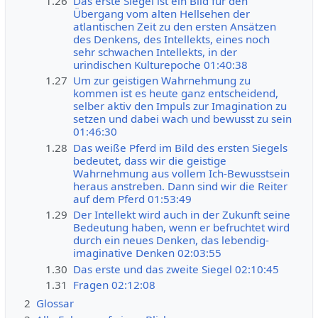
1.26
Das erste Siegel ist ein Bild für den
Übergang vom alten Hellsehen der
atlantischen Zeit zu den ersten Ansätzen
des Denkens, des Intellekts, eines noch
sehr schwachen Intellekts, in der
urindischen Kulturepoche 01:40:38
1.27
Um zur geistigen Wahrnehmung zu
kommen ist es heute ganz entscheidend,
selber aktiv den Impuls zur Imagination zu
setzen und dabei wach und bewusst zu sein
01:46:30
1.28
Das weiße Pferd im Bild des ersten Siegels
bedeutet, dass wir die geistige
Wahrnehmung aus vollem Ich-Bewusstsein
heraus anstreben. Dann sind wir die Reiter
auf dem Pferd 01:53:49
1.29
Der Intellekt wird auch in der Zukunft seine
Bedeutung haben, wenn er befruchtet wird
durch ein neues Denken, das lebendig-
imaginative Denken 02:03:55
1.30
Das erste und das zweite Siegel 02:10:45
1.31
Fragen 02:12:08
2
Glossar