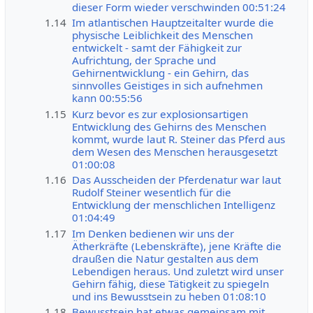
dieser Form wieder verschwinden 00:51:24
1.14
Im atlantischen Hauptzeitalter wurde die
physische Leiblichkeit des Menschen
entwickelt - samt der Fähigkeit zur
Aufrichtung, der Sprache und
Gehirnentwicklung - ein Gehirn, das
sinnvolles Geistiges in sich aufnehmen
kann 00:55:56
1.15
Kurz bevor es zur explosionsartigen
Entwicklung des Gehirns des Menschen
kommt, wurde laut R. Steiner das Pferd aus
dem Wesen des Menschen herausgesetzt
01:00:08
1.16
Das Ausscheiden der Pferdenatur war laut
Rudolf Steiner wesentlich für die
Entwicklung der menschlichen Intelligenz
01:04:49
1.17
Im Denken bedienen wir uns der
Ätherkräfte (Lebenskräfte), jene Kräfte die
draußen die Natur gestalten aus dem
Lebendigen heraus. Und zuletzt wird unser
Gehirn fähig, diese Tätigkeit zu spiegeln
und ins Bewusstsein zu heben 01:08:10
1.18
Bewusstsein hat etwas gemeinsam mit