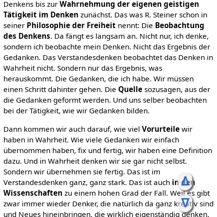
Denkens bis zur
Wahrnehmung der eigenen geistigen
Tätigkeit im Denken
zunächst. Das was R. Steiner schon in
seiner
Philosophie der Freiheit
nennt: Die
Beobachtung
des Denkens
. Da fängt es langsam an. Nicht nur, ich denke,
sondern ich beobachte mein Denken. Nicht das Ergebnis der
Gedanken. Das Verstandesdenken beobachtet das Denken in
Wahrheit nicht. Sondern nur das Ergebnis, was
herauskommt. Die Gedanken, die ich habe. Wir müssen
einen Schritt dahinter gehen. Die
Quelle
sozusagen, aus der
die Gedanken geformt werden. Und uns selber beobachten
bei der Tätigkeit, wie wir Gedanken bilden.
Dann kommen wir auch darauf, wie viel
Vorurteile
wir
haben in Wahrheit. Wie viele Gedanken wir einfach
übernommen haben, fix und fertig, wir haben eine Definition
dazu. Und in Wahrheit denken wir sie gar nicht selbst.
Sondern wir übernehmen sie fertig. Das ist im
ᐃ
Verstandesdenken ganz, ganz stark. Das ist auch
in den
Wissenschaften
zu einem hohen Grad der Fall. Weil es gibt
ᐁ
zwar immer wieder Denker, die natürlich da ganz kreativ sind
und Neues hineinbringen, die wirklich eigenständig denken.