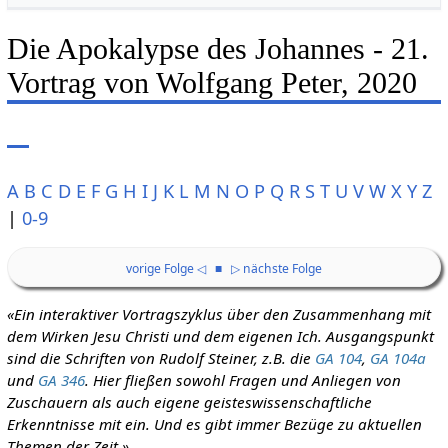
Die Apokalypse des Johannes - 21.
Vortrag von Wolfgang Peter, 2020
A
B
C
D
E
F
G
H
I
J
K
L
M
N
O
P
Q
R
S
T
U
V
W
X
Y
Z
|
0-9
vorige Folge ◁
■
▷ nächste Folge
«Ein interaktiver Vortragszyklus über den Zusammenhang mit
dem Wirken Jesu Christi und dem eigenen Ich. Ausgangspunkt
sind die Schriften von Rudolf Steiner, z.B. die
GA 104
,
GA 104a
und
GA 346
. Hier fließen sowohl Fragen und Anliegen von
Zuschauern als auch eigene geisteswissenschaftliche
Erkenntnisse mit ein. Und es gibt immer Bezüge zu aktuellen
Themen der Zeit.»