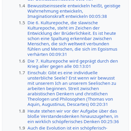
1.4
Bewusstseinsseele entwickeln heißt, geistige
Wahrnehmung entwickeln,
Imaginationskraft entwickeln 00:05:38
1.5
Die 6. Kulturepoche, die slawische
Kulturepoche, steht im Zeichen der
Entwicklung der Brüderlichkeit. Es ist heute
schon eine Spaltung erkennbar zwischen
Menschen, die sich weltweit verbunden
fühlen und Menschen, die sich im Egoismus
verhärten 00:09:31
1.6
Die 7. Kulturepoche wird geprägt durch den
Krieg aller gegen alle 00:13:01
1.7
Einschub: Gibt es eine individuelle
unsterbliche Seele? Erst wenn wir bewusst
mit unserem Ich an unserem Seelischen zu
arbeiten beginnen. Streit zwischen
arabistischen Denkern und christlichen
Theologen und Philosophen (Thomas von
Aquin, Augustinus, Descartes) 00:20:31
1.8
Heute stehen wir vor der Aufgabe über das
bloße Verstandesdenken hinauszugehen, in
ein wirklich schöpferisches Denken 00:25:36
1.9
Auch die Evolution ist ein schöpferisch-