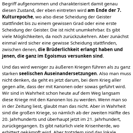
Begriff aufgenommen und charakterisiert damit genau
diesen Zustand, der eben eintreten wird
am Ende der 7.
Kulturepoche
, wo also diese Scheidung der Geister
stattfindet bis zu einem gewissen Grad oder eine erste
Scheidung der Geister. Die ist nicht unumkehrbar. Es gibt
viele Möglichkeiten, da noch zurückzukehren. Aber zunächst
einmal wird sicher eine gewisse Scheidung stattfinden,
zwischen denen,
die Brüderlichkeit erlangt haben und
jenen, die ganz im Egoismus versunken sind
.
Und das wird weniger zu äußeren Kriegen führen als zu ganz
starken
seelischen Auseinandersetzungen
. Also man muss
nicht denken, da geht es jetzt darum, bei dem Krieg aller
gegen alle, dass der mit Kanonen oder sowas geführt wird.
Wir sind in Wahrheit schon heute auf dem Weg langsam
diese Kriege mit den Kanonen los zu werden. Wenn man so
in der Zeitung liest, glaubt man das nicht. Aber in Wahrheit
sind die großen Kriege, so nämlich ab der zweiten Hälfte des
20. Jahrhunderts und überhaupt jetzt im 21. Jahrhundert,
zurückgegangen. Es gibt natürlich viele Krisenherde, wo
erbittert gekämpft wird. Aber trotzdem sind das lokale