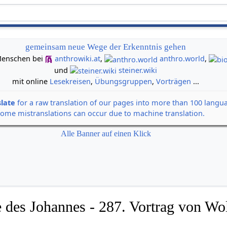
gemeinsam neue Wege der Erkenntnis gehen
n Menschen bei
anthrowiki.at
,
anthro.world
,
und
steiner.wiki
mit online
Lesekreisen
,
Übungsgruppen
,
Vorträgen
...
slate
for a raw translation of our pages into more than 100 langu
some mistranslations can occur due to machine translation.
Alle Banner auf einen Klick
 des Johannes - 287. Vortrag von Wol