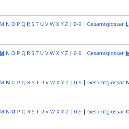
M
N
O
P
Q
R
S
T
U
V
W
X
Y
Z
|
0-9
|
Gesamtglossar
L
M
N
O
P
Q
R
S
T
U
V
W
X
Y
Z
|
0-9
|
Gesamtglossar
M
N
O
P
Q
R
S
T
U
V
W
X
Y
Z
|
0-9
|
Gesamtglossar
M
N
O
P
Q
R
S
T
U
V
W
X
Y
Z
|
0-9
|
Gesamtglossar