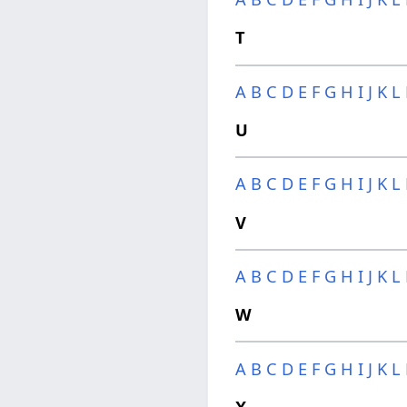
T
A
B
C
D
E
F
G
H
I
J
K
L
U
A
B
C
D
E
F
G
H
I
J
K
L
V
A
B
C
D
E
F
G
H
I
J
K
L
W
A
B
C
D
E
F
G
H
I
J
K
L
X