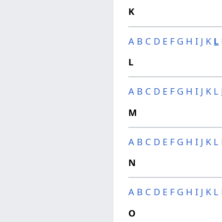
K
A
B
C
D
E
F
G
H
I
J
K
L
L
A
B
C
D
E
F
G
H
I
J
K
L
M
A
B
C
D
E
F
G
H
I
J
K
L
N
A
B
C
D
E
F
G
H
I
J
K
L
O