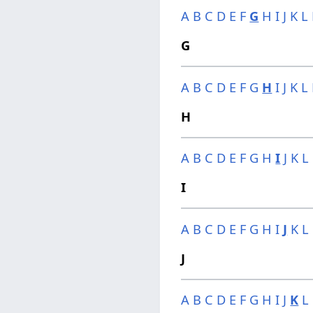
A
B
C
D
E
F
G
H
I
J
K
L
G
A
B
C
D
E
F
G
H
I
J
K
L
H
A
B
C
D
E
F
G
H
I
J
K
L
I
A
B
C
D
E
F
G
H
I
J
K
L
J
A
B
C
D
E
F
G
H
I
J
K
L