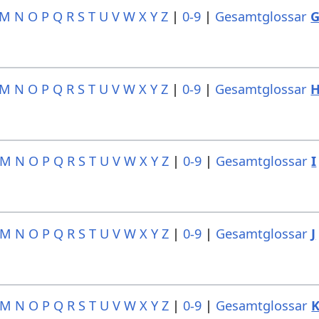
M
N
O
P
Q
R
S
T
U
V
W
X
Y
Z
|
0-9
|
Gesamtglossar
M
N
O
P
Q
R
S
T
U
V
W
X
Y
Z
|
0-9
|
Gesamtglossar
M
N
O
P
Q
R
S
T
U
V
W
X
Y
Z
|
0-9
|
Gesamtglossar
I
M
N
O
P
Q
R
S
T
U
V
W
X
Y
Z
|
0-9
|
Gesamtglossar
J
M
N
O
P
Q
R
S
T
U
V
W
X
Y
Z
|
0-9
|
Gesamtglossar