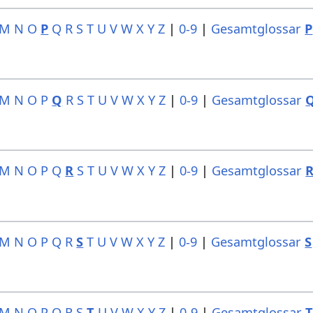
M
N
O
P
Q
R
S
T
U
V
W
X
Y
Z
|
0-9
|
Gesamtglossar
P
M
N
O
P
Q
R
S
T
U
V
W
X
Y
Z
|
0-9
|
Gesamtglossar
M
N
O
P
Q
R
S
T
U
V
W
X
Y
Z
|
0-9
|
Gesamtglossar
M
N
O
P
Q
R
S
T
U
V
W
X
Y
Z
|
0-9
|
Gesamtglossar
S
M
N
O
P
Q
R
S
T
U
V
W
X
Y
Z
|
0-9
|
Gesamtglossar