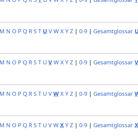
M
N
O
P
Q
R
S
T
U
V
W
X
Y
Z
|
0-9
|
Gesamtglossar
M
N
O
P
Q
R
S
T
U
V
W
X
Y
Z
|
0-9
|
Gesamtglossar
M
N
O
P
Q
R
S
T
U
V
W
X
Y
Z
|
0-9
|
Gesamtglossar
M
N
O
P
Q
R
S
T
U
V
W
X
Y
Z
|
0-9
|
Gesamtglossar