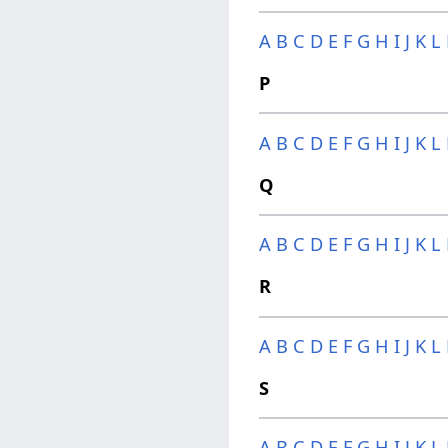
A
B
C
D
E
F
G
H
I
J
K
L
P
A
B
C
D
E
F
G
H
I
J
K
L
Q
A
B
C
D
E
F
G
H
I
J
K
L
R
A
B
C
D
E
F
G
H
I
J
K
L
S
A
B
C
D
E
F
G
H
I
J
K
L