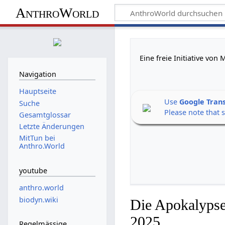
AnthroWorld
Eine freie Initiative vo
Navigation
Hauptseite
Use
Google Tran
Suche
Please note that 
Gesamtglossar
Letzte Änderungen
MitTun bei
Anthro.World
youtube
anthro.world
biodyn.wiki
Die Apokalypse
2025
Regelmässige