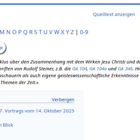
Quelltext anzeigen
M
N
O
P
Q
R
S
T
U
V
W
X
Y
Z
|
0-9
ge
zyklus über den Zusammenhang mit dem Wirken Jesu Christi und d
iften von Rudolf Steiner, z.B. die
GA 104
,
GA 104a
und
GA 346
. H
schauern als auch eigene geisteswissenschaftliche Erkenntnisse m
 Themen der Zeit.»
87. Vortrags vom 14. Oktober 2025
n Blick