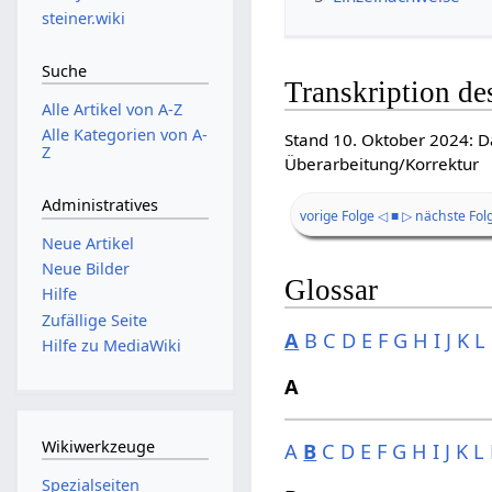
steiner.wiki
Suche
Transkription de
Alle Artikel von A-Z
Alle Kategorien von A-
Stand 10. Oktober 2024: D
Z
Überarbeitung/Korrektur
Administratives
vorige Folge ◁
■
▷ nächste Fol
Neue Artikel
Neue Bilder
Glossar
Hilfe
Zufällige Seite
A
B
C
D
E
F
G
H
I
J
K
L
Hilfe zu MediaWiki
A
Wikiwerkzeuge
A
B
C
D
E
F
G
H
I
J
K
L
Spezialseiten