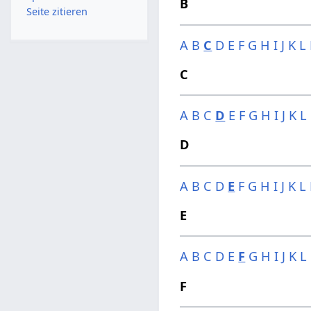
B
Seite zitieren
A
B
C
D
E
F
G
H
I
J
K
L
C
A
B
C
D
E
F
G
H
I
J
K
L
D
A
B
C
D
E
F
G
H
I
J
K
L
E
A
B
C
D
E
F
G
H
I
J
K
L
F