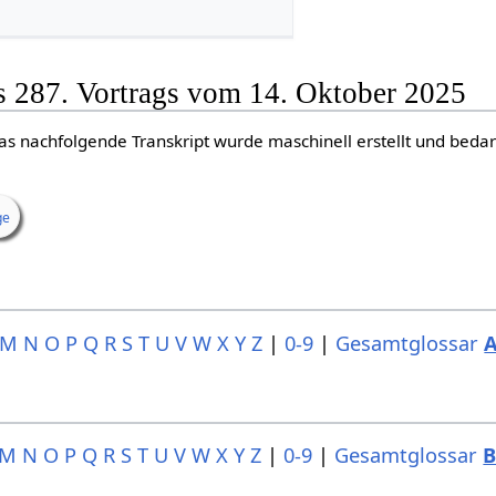
s 287. Vortrags vom 14. Oktober 2025
as nachfolgende Transkript wurde maschinell erstellt und bedar
ge
M
N
O
P
Q
R
S
T
U
V
W
X
Y
Z
|
0-9
|
Gesamtglossar
M
N
O
P
Q
R
S
T
U
V
W
X
Y
Z
|
0-9
|
Gesamtglossar