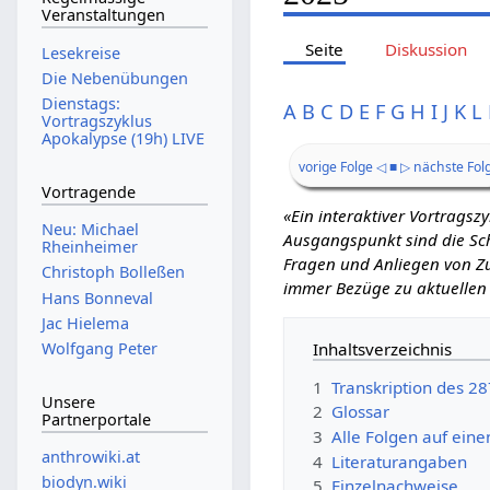
Veranstaltungen
Seite
Diskussion
Lesekreise
Die Nebenübungen
Dienstags:
A
B
C
D
E
F
G
H
I
J
K
L
Vortragszyklus
Apokalypse (19h) LIVE
vorige Folge ◁
■
▷ nächste Fol
Vortragende
«Ein interaktiver Vortrags
Neu: Michael
Ausgangspunkt sind die Schr
Rheinheimer
Fragen und Anliegen von Zu
Christoph Bolleßen
immer Bezüge zu aktuellen
Hans Bonneval
Jac Hielema
Inhaltsverzeichnis
Wolfgang Peter
1
Transkription des 2
Unsere
2
Glossar
Partnerportale
3
Alle Folgen auf eine
anthrowiki.at
4
Literaturangaben
biodyn.wiki
5
Einzelnachweise