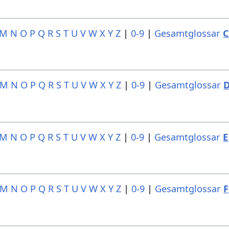
M
N
O
P
Q
R
S
T
U
V
W
X
Y
Z
|
0-9
|
Gesamtglossar
M
N
O
P
Q
R
S
T
U
V
W
X
Y
Z
|
0-9
|
Gesamtglossar
M
N
O
P
Q
R
S
T
U
V
W
X
Y
Z
|
0-9
|
Gesamtglossar
E
M
N
O
P
Q
R
S
T
U
V
W
X
Y
Z
|
0-9
|
Gesamtglossar
F