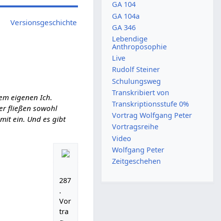
GA 104
GA 104a
Versionsgeschichte
GA 346
Lebendige
Anthroposophie
Live
Rudolf Steiner
Schulungsweg
Transkribiert von
em eigenen Ich.
Transkriptionsstufe 0%
ier fließen sowohl
Vortrag Wolfgang Peter
it ein. Und es gibt
Vortragsreihe
Video
Wolfgang Peter
Zeitgeschehen
287
.
Vor
tra