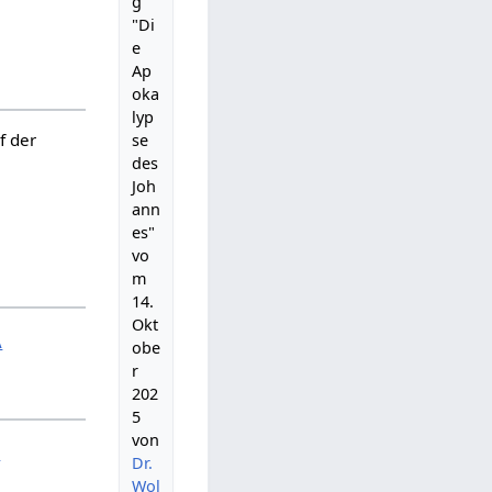
g
"Di
e
Ap
oka
lyp
f der
se
des
Joh
ann
es"
vo
m
14.
Okt
A
obe
r
202
5
von
B
Dr.
Wol